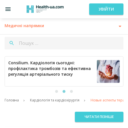
УВІЙТИ
Медичні напрямки
Consilium. Кардіологія сьогодні:
профілактика тромбозів та ефективна
регуляція артеріального тиску
Головна
Кардіологія та кардіохірургія
Новые аспекты терап
ЧИТАТИ ПІЗНІШЕ