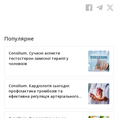
Популярне
Consilium. Сучасні аспекти
тестостерон-замісної терапії у
чоловіків
Consilium. Кардіологія сьогодні:
профілактика тромбозів та
ефективна регуляція артеріального
тиску