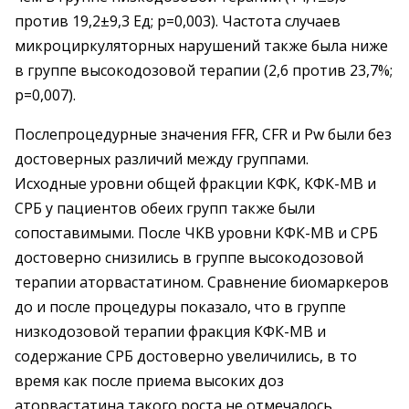
против 19,2±9,3 Ед; p=0,003). Частота случаев
микроциркуляторных нарушений также была ниже
в группе высокодозовой терапии (2,6 против 23,7%;
р=0,007).
Послепроцедурные значения FFR, CFR и Pw были без
достоверных различий между группами.
Исходные уровни общей фракции КФК, КФК-МВ и
СРБ у пациентов обеих групп также были
сопоставимыми. После ЧКВ уровни КФК-МВ и СРБ
достоверно снизились в группе высокодозовой
терапии аторвастатином. Сравнение биомаркеров
до и после процедуры показало, что в группе
низкодозовой терапии фракция КФК-МВ и
содержание СРБ достоверно увеличились, в то
время как после приема высоких доз
аторвастатина такого роста не отмечалось.