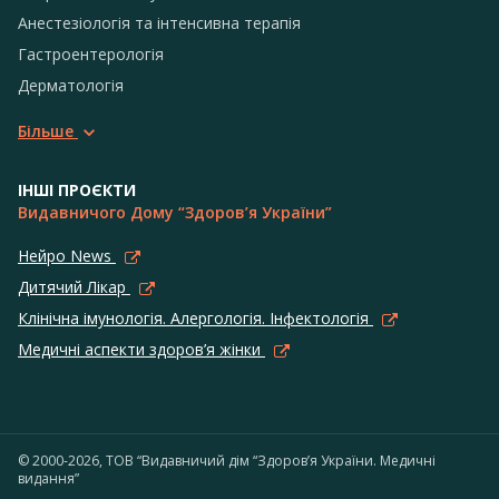
Анестезіологія та інтенсивна терапія
Гастроентерологія
Дерматологія
Більше
ІНШІ ПРОЄКТИ
Видавничого Дому “Здоров’я України”
Нейро News
Дитячий Лікар
Клінічна імунологія. Алергологія. Інфектологія
Медичні аспекти здоров’я жінки
© 2000-2026, ТОВ “Видавничий дім “Здоров’я України. Медичні
видання”