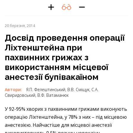
20 березня, 2014
Досвід проведення операції
Ліхтенштейна при
пахвинних грижах з
використанням місцевої
анестезії бупівакаїном
Автори:
Я.П. Фелештинський, В.В. Сміщук, С.А.
Свиридовський, В.Ф. Ватаманюк
У 92-95% хворих з пахвинними грижами виконують
операцію Ліхтенштейна, у 78% з них – під місцевою
анестезією. Найчастіше для місцевої анестезії