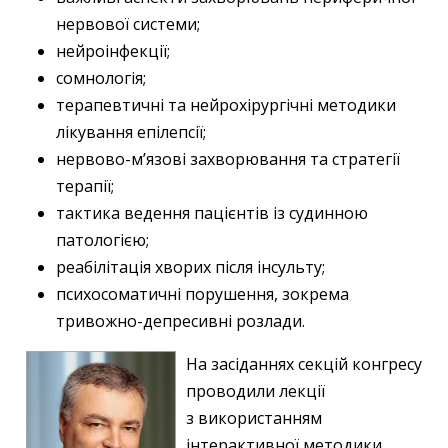
нервової системи;
нейроінфекції;
сомнологія;
терапевтичні та нейрохірургічні методики
лікування епілепсії;
нервово-м’язові захворювання та стратегії
терапії;
тактика ведення пацієнтів із судинною
патологією;
реабілітація хворих після інсульту;
психосоматичні порушення, зокрема
тривожно-депресивні розлади.
На засіданнях секцій конгресу
проводили лекції
з використанням
інтерактивної методики