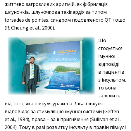
життєво загрозливих аритмій, як фібриляція
шлуночків, шлуночкова тахікардія за типом
torsades de pointes, синдром подовженого QT тощо
(R. Cheung et al., 2000).
Що
стосується
імунної
відповіді
в пацієнтів
з інсультом,
то вона
залежить
від того, яка півкуля уражена. Ліва півкуля
відповідає за стимуляцію імунної системи (Geffen
et al., 1994), права – за її пригнічення (Sullivan et al.,
2004). Тому в разі розвитку інсульту в правій півкулі