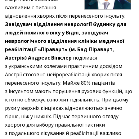
важливим є питання
відновлення хворих після перенесеного інсульту.
Завідувач відділення неврології будинку для
людей похилого віку у Відні, завідувач
неврологічного відділення клініки медичної
реабілітації «Піраварт» (м. Бад-Піраварт,
Австрія) Андреас Вінклер
поділився
з українськими колегами практичним досвідом
Австрії стосовно нейрореабілітації хворих після
перенесеного інсульту. Майже 80% пацієнтів
з інсультом мають порушення рухових функцій, що
істотно обмежує їхню життєдіяльність. При цьому
рухи у верхніх кінцівках відновлюються значно
гірше, ніж у нижніх. Під час первинного огляду
хворого для вибору правильної тактики
з подальшого лікування й реабілітації важливо