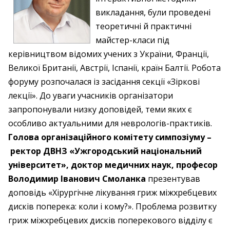
викладання, були проведені
теоретичні й практичні
майстер-класи під
керівництвом відомих учених з України, Франції,
Великої Британії, Австрії, Іспанії, країн Балтії. Робота
форуму розпочалася із засідання секції «Зіркові
лекції». До уваги учасників організатори
запропонували низку доповідей, теми яких є
особливо актуальними для неврологів-практиків.
Голова організаційного комітету симпозіуму –
ректор ДВНЗ «Ужгородський національний
університет», доктор медичних наук, професор
Володимир Іванович Смоланка
презентував
доповідь «Хірургічне лікування гриж міжхребцевих
дисків поперека: коли і кому?». Проблема розвитку
гриж міжхребцевих дисків поперекового відділу є