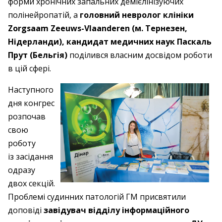
форми хронічних запальних демієлінізуючих
полінейропатій, а
головний невролог клініки
Zorgsaam Zeeuws-Vlaanderen (м. Тернезен,
Нідерланди), кандидат медичних наук Паскаль
Прут (Бельгія)
поділився власним досвідом роботи
в цій сфері.
Наступного
дня конгрес
розпочав
свою
роботу
із засідання
одразу
двох секцій.
Проблемі судинних патологій ГМ присвятили
доповіді
завідувач відділу інформаційного