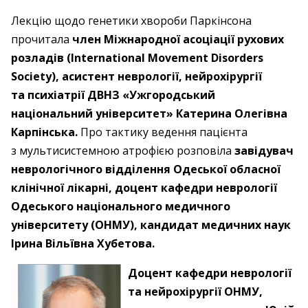
Лекцію щодо генетики хвороби Паркінсона
прочитала
член Міжнародної асоціації рухових
розладів (International Movement Disorders
Society), асистент неврології, нейрохірургії
та психіатрії ДВНЗ «Ужгородський
національний університет» Катерина Олегівна
Карпінська.
Про тактику ведення пацієнта
з мультисистемною атрофією розповіла
завідувач
неврологічного відділення Одеської обласної
клінічної лікарні, доцент кафедри неврології
Одеського національного медичного
університету (ОНМУ), кандидат медичних наук
Ірина Вільївна Хубетова.
Доцент кафедри неврології
та нейрохірургії ОНМУ,