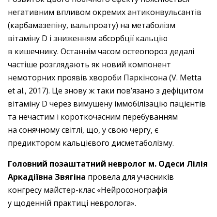
негативним впливом окремих антиконвульсантів
(карбамазепіну, вальпроату) на метаболізм
вітаміну D і зниженням абсорбції кальцію
в кишечнику. Останнім часом остеопороз дедалі
частіше розглядають як новий компонент
немоторних проявів хвороби Паркінсона (V. Metta
et al., 2017). Це знову ж таки пов’язано з дефіцитом
вітаміну D через вимушену іммобілізацію пацієнтів
та нечастим і короткочасним перебуванням
на сонячному світлі, що, у свою чергу, є
предиктором кальцієвого дисметаболізму.
Головний позаштатний невролог м. Одеси Лілія
Аркадіївна Звягіна
провела для учасників
конгресу майстер-клас «Нейросонографія
у щоденній практиці невролога».