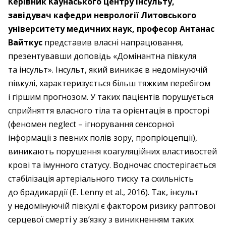
Керівник Каунаського центру інсульту,
завідувач кафедри неврології Литовського
університету медичних наук, професор Антанас
Вайткус
представив власні напрацювання,
презентувавши доповідь «Домінантна півкуля
та інсульт». Інсульт, який виникає в недомінуючій
півкулі, характеризується більш тяжким перебігом
і гіршим прогнозом. У таких пацієнтів порушується
сприйняття власного тіла та орієнтація в просторі
(феномен neglect – ігнорування сенсорної
інформації з певних полів зору, пропріоцепції),
виникають порушення коагуляційних властивостей
крові та імунного статусу. Водночас спостерігається
стабілізація артеріального тиску та схильність
до брадикардії (E. Lenny et al., 2016). Так, інсульт
у недомінуючій півкулі є фактором ризику раптової
серцевої смерті у зв’язку з виникненням таких