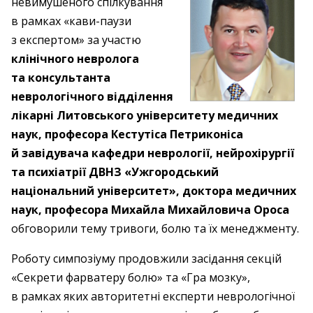
невимушеного спілкування
в рамках «кави-паузи
з експертом» за участю
клінічного невролога
та консультанта
неврологічного відділення
лікарні Литовського університету медичних
наук, професора Кестутіса Петриконіса
й завідувача кафедри неврології, нейрохірургії
та психіатрії ДВНЗ «Ужгородський
національний університет», доктора медичних
наук, професора Михайла Михайловича Ороса
обговорили тему тривоги, болю та їх менеджменту.
Роботу симпозіуму продовжили засідання секцій
«Секрети фарватеру болю» та «Гра мозку»,
в рамках яких авторитетні експерти неврологічної