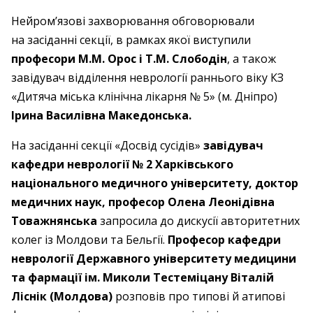
Нейром’язові захворювання обговорювали
на засіданні секції, в рамках якої виступили
професори М.М. Орос і Т.М. Слободін
, а також
завідувач відділення неврології раннього віку КЗ
«Дитяча міська клінічна лікарня № 5» (м. Дніпро)
Ірина Василівна Македонська.
На засіданні секції «Досвід сусідів»
завідувач
кафедри неврології № 2 Харківського
національного медичного університету, доктор
медичних наук, професор Олена Леонідівна
Товажнянська
запросила до дискусії авторитетних
колег із Молдови та Бельгії.
Професор кафедри
неврології Державного університету медицини
та фармації ім. Миколи Тестеміцану Віталій
Ліснік (Молдова)
розповів про типові й атипові