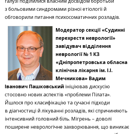
галузі поділилися власним досвідом боротьби
з больовими синдромами різної етіології й
обговорили питання психосоматичних розладів.
Модератор секції «Судинні
перехрестя неврології»
завідувач відділення
неврології № 1 КЗ
«Дніпропетровська обласна
клінічна лікарня ім. І.І.
Мечникова» Вадим
Іванович Пашковський
ініціював дискусію
стосовно нових аспектів «проблеми Пілата».
Йшлося про класифікацію та сучасні підходи
в діагностиці й лікуванні розладів, які спричиняють
інтенсивний головний біль. Мігрень – доволі
поширене неврологічне захворювання, що виникає