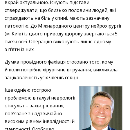
вкрай актуальною. Існують підстави
стверджувати, що близько половини людей, які
страждають на біль у спині, мають зазначену
патологію. До Міжнародного центру нейрохірургії
(м. Київ) із цього приводу щороку звертаються 5
тисяч осіб. Операцію виконують лише одному
з п’яти із них.
Думка провідного фахівця стосовно того, кому
й коли потрібне хірургічне втручання, викликала
зацікавленість усіх членів секції.
Іще однією гострою
проблемою в галузі неврології
є інсульт – захворювання,
пов’язане з надзвичайно
високим рівнем інвалідності й
смертності. Особливо