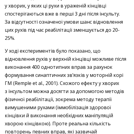
у хворих, у яких ці рухи в ураженій кінцівці
спостерігаються вже в перші 3 дні після інсульту.
За відсутності означеної умови шанс відновлення
цих рухів під час реабілітації зменшується до 20-
25%.
У ході експериментів було показано, що
відновлення рухів у верхній кінцівці можливе після
виконання 400 однотипних вправ за рахунок
формування синаптичних зв’язків у моторній корі
ГМ (Remple et al., 2001). Схожого ефекту у хворих
з інсультом можна досягти за допомогою методів
фізичної реабілітації, зокрема методу терапії
вимушеними рухами (іммобілізація здорової
кінцівки й виконання необхідних маніпуляцій
хворою кінцівкою). Проте реальна кількість
повторень певних вправ, які зазвичай