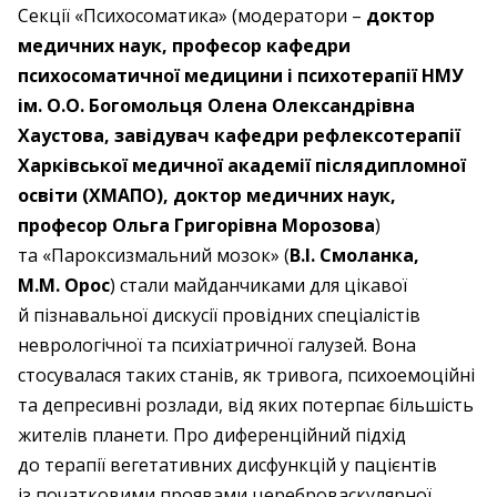
Секції «Психосоматика» (модератори –
доктор
медичних наук, професор кафедри
психосоматичної медицини і психотерапії НМУ
ім. О.О. Богомольця Олена Олександрівна
Хаустова, завідувач кафедри рефлексотерапії
Харківської медичної академії післядипломної
освіти (ХМАПО), доктор медичних наук,
професор Ольга Григорівна Морозова
)
та «Пароксизмальний мозок» (
В.І. Смоланка,
М.М. Орос
) стали майданчиками для цікавої
й пізнавальної дискусії провідних спеціалістів
неврологічної та психіатричної галузей. Вона
стосувалася таких станів, як тривога, психоемоційні
та депресивні розлади, від яких потерпає більшість
жителів планети. Про диференційний підхід
до терапії вегетативних дисфункцій у пацієнтів
із початковими проявами цереброваскулярної