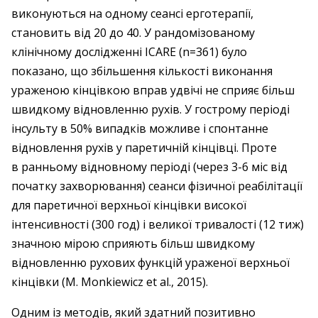
виконуються на одному сеансі ерготерапії,
становить від 20 до 40. У рандомізованому
клінічному дослідженні ICARE (n=361) було
показано, що збільшення кількості виконання
ураженою кінцівкою вправ удвічі не сприяє більш
швидкому відновленню рухів. У гострому періоді
інсульту в 50% випадків можливе і спонтанне
відновлення рухів у паретичній кінцівці. Проте
в ранньому відновному періоді (через 3-6 міс від
початку захворювання) сеанси фізичної реабілітації
для паретичної верхньої кінцівки високої
інтенсивності (300 год) і великої тривалості (12 тиж)
значною мірою сприяють більш швидкому
відновленню рухових функцій ураженої верхньої
кінцівки (M. Monkiewicz et al., 2015).
Одним із методів, який здатний позитивно