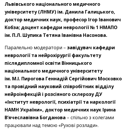
Львівського національного медичного
університету (ЛНМУ) ім. Данила Галицького,
доктор медичних наук, професор Ігор Іванович
Кобза; доцент кафедри неврології № 1 НМАПО
ім. П.Л. Шупика Тетяна Іванівна Насонова.
Паралельно модератори –
завідувач кафедри
неврології та нейрохірургії факультету
післядипломної освіти Вінницького
національного медичного університету
ім. М.І. Пирогова Геннадій Сергійович Московко
та провідний науковий співробітник відділу
нейроінфекцій і розсіяного склерозу ДУ
«Інститут неврології, психіатрії та наркології
НАМН України», доктор медичних наук Ірина
В’ячеславівна Богданова
– спільно з колегами
працювали над темою «Рухові розлади».