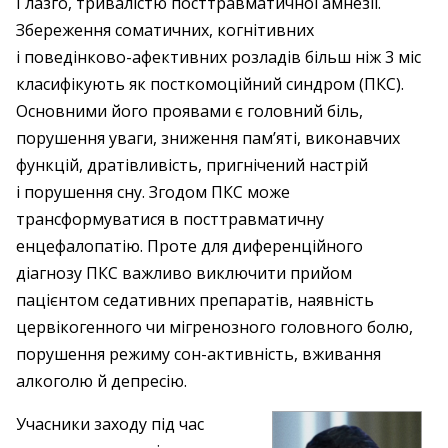
Глазго, тривалістю посттравматичної амнезії.
Збереження соматичних, когнітивних
і поведінково-афективних розладів більш ніж 3 міс
класифікують як посткомоційний синдром (ПКС).
Основними його проявами є головний біль,
порушення уваги, зниження пам’яті, виконавчих
функцій, дратівливість, пригнічений настрій
і порушення сну. Згодом ПКС може
трансформуватися в посттравматичну
енцефалопатію. Проте для диференційного
діагнозу ПКС важливо виключити прийом
пацієнтом седативних препаратів, наявність
цервікогенного чи мігренозного головного болю,
порушення режиму сон-активність, вживання
алкоголю й депресію.
Учасники заходу під час