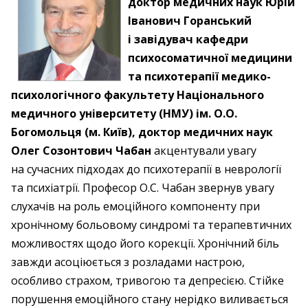
доктор медичних наук Юрій
Іванович Горанський
і завідувач кафедри
психосоматичної медицини
та психотерапії медико-
психологічного факультету Національного
медичного університету (НМУ) ім. О.О.
Богомольця (м. Київ), доктор медичних наук
Олег Созонтович Чабан
акцентували увагу
на сучасних підходах до психотерапії в неврології
та психіатрії. Професор О.С. Чабан звернув увагу
слухачів на роль емоційного компоненту при
хронічному больовому синдромі та терапевтичних
можливостях щодо його корекції. Хронічний біль
завжди асоціюється з розладами настрою,
особливо страхом, тривогою та депресією. Стійке
порушення емоційного стану нерідко виливається