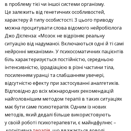
в проблему тієї чи іншої системи організму.
Це залежить від генетичних особливостей,
характеру й типу особистості. З цього приводу
можна процитувати слова відомого нейробіолога
Джо Діспенза: «Мозок не відрізняє реальну
ситуацію від надуманої. Включаються одні й ті самі
нейронні механізми». У психосоматичних пацієнтів
біль характеризується постійністю, середньою
інтенсивністю, іррадіацією в різні частини тіла,
посиленням уранці та слабшанням увечері,
відсутністю ефекту при застосуванні аналгетиків.
Відповідно до всіх міжнародних рекомендацій
найголовнішим методом терапії в таких ситуаціях
має бути саме психотерапія. Одним із нових
методів, який дедалі більше використовують
у своїй роботі психотерапевти, є майндфулнес –
когнітивна
терапія
, що вважається доволі