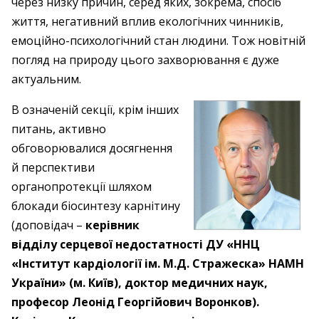
через низку причин, серед яких, зокрема, спосіб
життя, негативний вплив екологічних чинників,
емоційно-психологічний стан людини. Тож новітній
погляд на природу цього захворювання є дуже
актуальним.
В означеній секції, крім інших
питань, активно
обговорювалися досягнення
й перспективи
органопротекції шляхом
блокади біосинтезу карнітину
(доповідач –
керівник
відділу серцевої недостатності ДУ «ННЦ
«Інститут кардіології ім. М.Д. Стражеска» НАМН
України» (м. Київ), доктор медичних наук,
професор Леонід Георгійович Воронков).