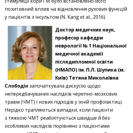
стимуляції кори ГМ було встановлено його
позитивний вплив на відновлення рухових функцій
у пацієнтів з інсультом (N. Kang et al., 2016).
Доктор медичних наук,
професор кафедри
неврології № 1 Національної
медичної академії
післядипломної освіти
(НМАПО) ім. П.Л. Шупика (м.
Київ) Тетяна Миколаївна
Слободін
започаткувала дискусію щодо
непередбачуваних наслідків черепно-мозкових
травм (ЧМТ) і нових підходів у їхній профілактиці.
Нерідко трапляються випадки, коли пацієнти
з тяжкою ЧМТ реабілітуються швидше й без
особливих наслідків порівняно з пацієнтами