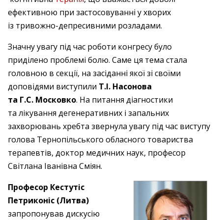
ефективною при застосовуванні у хворих
із тривожно-депресивними розладами.
Значну увагу під час роботи конгресу було
приділено проблемі болю. Саме ця тема стала
головною в секції, на засіданні якої зі своїми
доповідями виступили
Т.І. Насонова
та Г.С. Московко
. На питання діагностики
та лікування дегенеративних і запальних
захворювань хребта звернула увагу під час виступу
голова Тернопільського обласного товариства
терапевтів, доктор медичних наук, професор
Світлана Iванівна Сміян.
Професор Кестутіс
Петриконіс (Литва)
запропонував дискусію