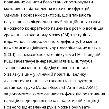
правильно оцінити його стан і спрогнозувати
можливості відновлення втрачених функцій.
Одними з основних факторів, що впливають
на успішність лікувально-реабілітаційної тактики
в кожного конкретного пацієнта є розмір вогнища
ураження в головному мозку (ГМ) та ступінь
вираженості неврологічного дефіциту. Не менш
важливими є цілісність кортикоспінальних шляхів
(КСШ) і взаємозв’язок між півкулями ГМ. Передній
КСШ забезпечує іннервацію м’язів шиї, тулуба
та проксимального відділу верхніх кінцівок.
У зв’язку з цим у клінічній практиці велику
діагностичну цінність становить тест рухової
активності руки (Action Research Arm Test, ARAT),
за допомогою якого оцінюють функцію розгинання
пальців і відведення плеча в паретичній кінцівці.
Повного відновлення рухів можна очікувати