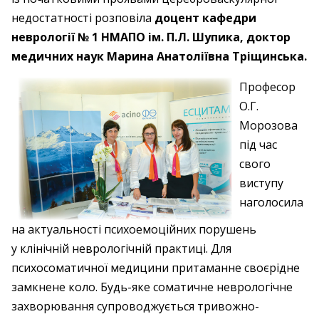
недостатності розповіла
доцент кафедри
неврології № 1 НМАПО ім. П.Л. Шупика, доктор
медичних наук Марина Анатоліївна Тріщинська.
Професор
О.Г.
Морозова
під час
свого
виступу
наголосила
на актуальності психоемоційних порушень
у клінічній неврологічній практиці. Для
психосоматичної медицини притаманне своєрідне
замкнене коло. Будь-яке соматичне неврологічне
захворювання супроводжується тривожно-