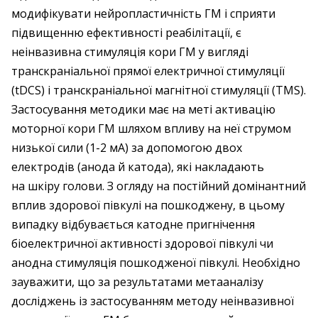
модифікувати нейропластичність ГМ і сприяти
підвищенню ефективності реабілітації, є
неінвазивна стимуляція кори ГМ у вигляді
транскраніальної прямої електричної стимуляції
(tDCS) і транскраніальної магнітної стимуляції (TMS).
Застосування методики має на меті активацію
моторної кори ГМ шляхом впливу на неї струмом
низької сили (1-2 мА) за допомогою двох
електродів (анода й катода), які накладають
на шкіру голови. З огляду на постійний домінантний
вплив здорової півкулі на пошкоджену, в цьому
випадку відбувається катодне пригнічення
біоелектричної активності здорової півкулі чи
анодна стимуляція пошкодженої півкулі. Необхідно
зауважити, що за результатами метааналізу
досліджень із застосуванням методу неінвазивної