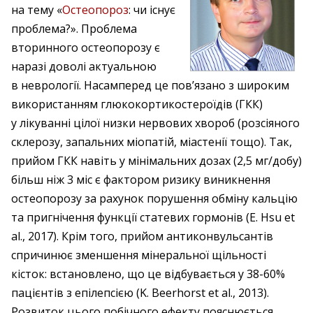
на тему «
Остеопороз
: чи існує
проблема?». Проблема
вторинного остеопорозу є
наразі доволі актуальною
в неврології. Насамперед це пов’язано з широким
використанням глюкокортикостероїдів (ГКК)
у лікуванні цілої низки нервових хвороб (розсіяного
склерозу, запальних міопатій, міастенії тощо). Так,
прийом ГКК навіть у мінімальних дозах (2,5 мг/добу)
більш ніж 3 міс є фактором ризику виникнення
остеопорозу за рахунок порушення обміну кальцію
та пригнічення функції статевих гормонів (E. Hsu et
al., 2017). Крім того, прийом антиконвульсантів
спричинює зменшення мінеральної щільності
кісток: встановлено, що це відбувається у 38-60%
пацієнтів з епілепсією (K. Beerhorst et al., 2013).
Розвиток цього побічного ефекту пояснюється