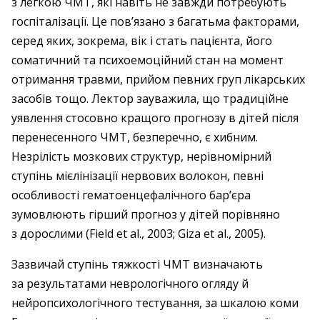
з легкою ЧМТ, які навіть не завжди потребують
госпіталізації. Це пов’язано з багатьма факторами,
серед яких, зокрема, вік і стать пацієнта, його
соматичний та психоемоційний стан на момент
отримання травми, прийом певних груп лікарських
засобів тощо. Лектор зауважила, що традиційне
уявлення стосовно кращого прогнозу в дітей після
перенесенного ЧМТ, безперечно, є хибним.
Незрілість мозкових структур, нерівномірний
ступінь мієлінізації нервових волокон, певні
особливості гематоенцефалічного бар’єра
зумовлюють гірший прогноз у дітей порівняно
з дорослими (Field et al., 2003; Giza et al., 2005).
Зазвичай ступінь тяжкості ЧМТ визначають
за результатами неврологічного огляду й
нейропсихологічного тестування, за шкалою коми