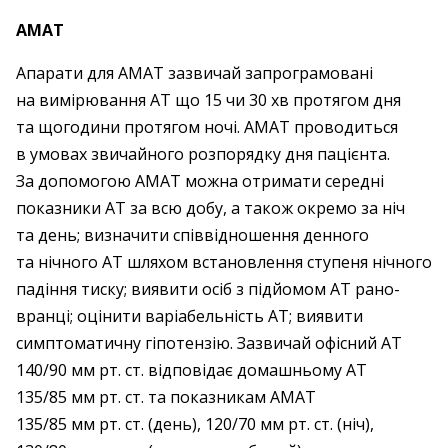
АМАТ
Апарати для АМАТ зазвичай запрограмовані
на вимірювання АТ що 15 чи 30 хв протягом дня
та щогодини протягом ночі. АМАТ проводиться
в умовах звичайного розпорядку дня пацієнта.
За допомогою АМАТ можна отримати середні
показники АТ за всю добу, а також окремо за ніч
та день; визначити співвідношення денного
та нічного АТ шляхом встановлення ступеня нічного
падіння тиску; виявити осіб з підйомом АТ рано-
вранці; оцінити варіабельність АТ; виявити
симптоматичну гіпотензію. Зазвичай офісний АТ
140/90 мм рт. ст. відповідає домашньому АТ
135/85 мм рт. ст. та показникам АМАТ
135/85 мм рт. ст. (день), 120/70 мм рт. ст. (ніч),