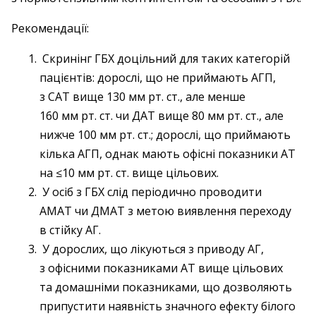
Рекомендації:
Скринінг ГБХ доцільний для таких категорій
пацієнтів: дорослі, що не приймають АГП,
з САТ вище 130 мм рт. ст., але менше
160 мм рт. ст. чи ДАТ вище 80 мм рт. ст., але
нижче 100 мм рт. ст.; дорослі, що приймають
кілька АГП, однак мають офісні показники АТ
на ≤10 мм рт. ст. вище цільових.
У осіб з ГБХ слід періодично проводити
АМАТ чи ДМАТ з метою виявлення переходу
в стійку АГ.
У дорослих, що лікуються з приводу АГ,
з офісними показниками АТ вище цільових
та домашніми показниками, що дозволяють
припустити наявність значного ефекту білого