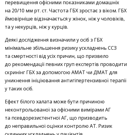
перевищення офісними показниками домашніх
на 20/10 мм рт. ст. Частота ГБХ зростає з віком. ГБХ
ймовірніше відзначається у жінок, ніж у чоловіків,
та у некурців, ніж у курців.
Деякі дослідження визначили у осіб з ГБХ
мінімальне збільшення ризику ускладнень ССЗ
та смертності від усіх причин, що призвело
до рекомендації певних груп експертів проводити
скринінг ГБХ за допомогою АМАТ чи ДМАТ для
уникнення ініціювання антигіпертензивної терапії
у таких осіб.
Ефект білого халата може бути причиною
неконтрольованої за офісними вимірами АГ
та псевдорезистентної АГ, що призводить
до неправильної оцінки контролю АТ. Ризик
судинних ускладнень у пацієнтів