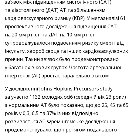
зв’язок між підвищенням систолічного (САТ)
та діастолічного (ДАТ) АТ та збільшенням
кардіоваскулярного ризику (КВР). У метааналізі 61
проспективного дослідження підвищення САТ
на 20 мм рт. ст. та ДАТ на 10 мм рт. ст.
супроводжувалося подвоєнням ризику смерті від
інсульту, хвороб серця та інших кардіоваскулярних
причин. Такий зв’язок було продемонстровано
у багатьох вікових групах. Частота артеріальної
гіпертензії (АГ) зростає паралельно з віком.
У дослідженні Johns Hopkins Precursors study
за участю 1132 молодих осіб (середній вік 23 роки)
з нормальним АТ було показано, що до 25, 45 та 65
років у 0,3, 6,5 та 37% із них відповідно
розвивається АГ. Фремінгемське дослідження
продемонструвало, що протягом подальшого