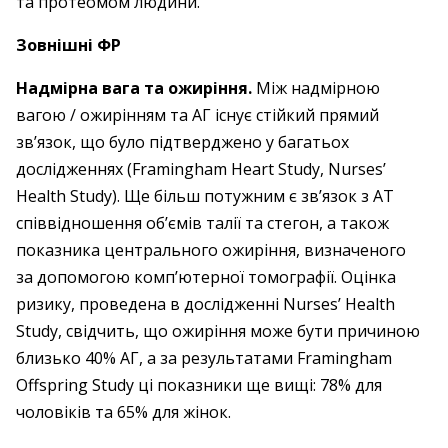
та протеомом людини.
Зовнішні ФР
Надмірна вага та ожиріння.
Між надмірною
вагою / ожирінням та АГ існує стійкий прямий
зв’язок, що було підтверджено у багатьох
дослідженнях (Framingham Heart Study, Nurses’
Health Study). Ще більш потужним є зв’язок з АТ
співвідношення об’ємів талії та стегон, а також
показника центрального ожиріння, визначеного
за допомогою комп’ютерної томографії. Оцінка
ризику, проведена в дослідженні Nurses’ Health
Study, свідчить, що ожиріння може бути причиною
близько 40% АГ, а за результатами Framingham
Offspring Study ці показники ще вищі: 78% для
чоловіків та 65% для жінок.