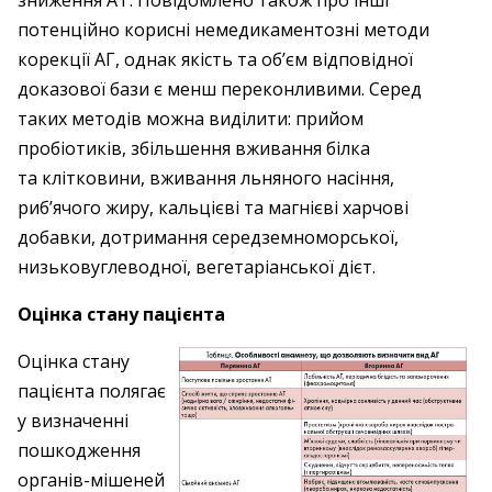
зниження АТ. Повідомлено також про інші
потенційно корисні немедикаментозні методи
корекції АГ, однак якість та об’єм відповідної
доказової бази є менш переконливими. Серед
таких методів можна виділити: прийом
пробіотиків, збільшення вживання білка
та клітковини, вживання льняного насіння,
риб’ячого жиру, кальцієві та магнієві харчові
добавки, дотримання середземноморської,
низьковуглеводної, вегетаріанської дієт.
Оцінка стану пацієнта
Оцінка стану
пацієнта полягає
у визначенні
пошкодження
органів-мішеней