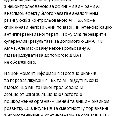
з неконтрольованою за офісними вимірами АГ
внаслідок ефекту білого халата є аналогічним
ризику осіб з контрольованою АГ. ГБХ може
спричиняти непотрібний початок чи інтенсифікацію
антигіпертензивної терапії, тому слід перевірити
супереч­ливі результати за допомогою ДМАТ чи
АМАТ. Але масковану неконтрольовану АГ
підтверджувати за допомогою ДМАТ
не обов’язково.
На цей момент інформація стосовно ризиків
та переваг лікування ГБХ та МГ відсутня, хоча
відомо, що МГ та неконтро­льована МГ
асоціюються зі збільшеною частотою
пошкодження органів-мішеней та вищим ризиком
розвитку ССЗ, інсультів та смертності у порівнянні
з нормотензивним контингентом та особами з ГБХ.