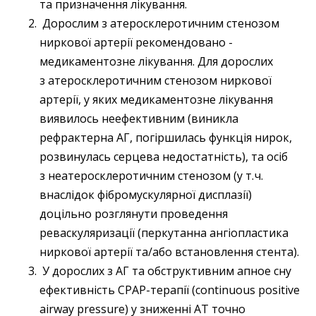
та призначення лікування.
Дорослим з атеросклеротичним стенозом
ниркової артерії рекомендовано ­
медикаментозне лікування. Для дорослих
з атеросклеротичним стенозом ниркової
артерії, у яких медикаментозне лікування
виявилось неефективним (виникла
рефрактерна АГ, погіршилась функція нирок,
розвинулась серцева недостатність), та осіб
з неатеросклеротичним стенозом (у т. ч.
внаслідок фібромускулярної дисплазії)
доцільно розглянути проведення
реваскуляризації (перкутанна ангіопластика
ниркової артерії та/або встановлення стента).
У дорослих з АГ та обструктивним апное сну
ефективність CPAP-терапії (continuous positive
airway pressure) у зниженні АТ точно