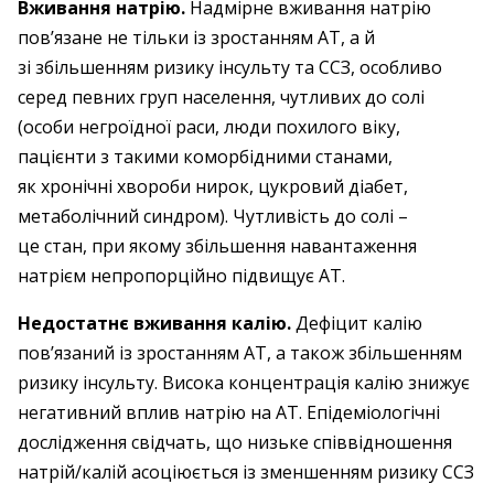
Вживання натрію.
Надмірне вживання натрію
пов’язане не тільки із зростанням АТ, а й
зі збільшенням ризику інсульту та ССЗ, особливо
серед певних груп населення, чутливих до солі
(особи негроїдної раси, люди похилого віку,
пацієнти з такими коморбідними станами,
як хронічні хвороби нирок, цукровий діабет,
метаболічний синдром). Чутливість до солі –
це стан, при якому збільшення навантаження
натрієм непропорційно підвищує АТ.
Недостатнє вживання калію.
Дефіцит калію
пов’язаний із зростанням АТ, а також збільшенням
ризику інсульту. Висока концентрація калію знижує
негативний вплив натрію на АТ. Епідеміологічні
дослідження свідчать, що низьке співвідношення
натрій/калій асоціюється із зменшенням ризику ССЗ