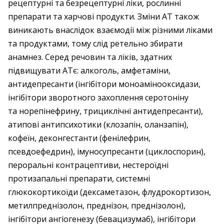
рецептурні та безрецептурні ліки, рослинні
препарати та харчові продукти. Зміни АТ також
виникають внаслідок взаємодії між різними ліками
та продуктами, тому слід ретельно збирати
анамнез. Серед речовин та ліків, здатних
підвищувати АТє: алкоголь, амфетаміни,
антидепресанти (інгібітори моноамінооксидази,
інгібітори зворотного захоплення серотоніну
та норепінефрину, трициклічні антидепресанти),
атипові антипсихотики (клозапін, оланзапін),
кофеїн, деконгестанти (фенілефрин,
псевдоефедрин), імуносупресанти (циклоспорин),
пер­оральні контрацептиви, нестероїдні
протизапальні препарати, системні
глюкокортикоїди (дексаметазон, флудрокортизон,
метилпреднізолон, преднізон, преднізолон),
інгібітори ангіогенезу (бевацизумаб), інгібітори