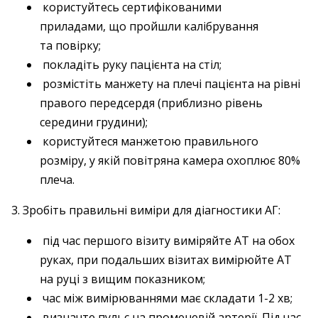
користуйтесь сертифікованими
приладами, що пройшли калібрування
та повірку;
покладіть руку пацієнта на стіл;
розмістіть манжету на плечі пацієнта на рівні
правого передсердя (приблизно рівень
середини грудини);
користуйтеся манжетою правильного
розміру, у якій повітряна камера охоплює 80%
плеча.
3. Зробіть правильні виміри для діагностики АГ:
під час першого візиту виміряйте АТ на обох
руках, при подальших візитах вимірюйте АТ
на руці з вищим показником;
час між вимірюваннями має складати 1-2 хв;
визначте пульс на променевій артерії. Під час