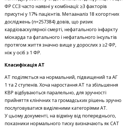
ФР ССЗ часто наявні у комбінації: ≥3 факторів
присутні у 17% пацієнтів. Метааналіз 18 когортних
досліджень (n=257384) довів, що ризик
кардіоваскулярної смерті, нефатального інфаркту
міокарда та фатального і нефатального інсультів
протягом життя значно вище у дорослих з ≥2 ФР,
ніж у осіб з 1 ФР.
Класифікація АТ
АТ поділяється на нормальний, підвищений та АГ
1 та 2 ступенів. Хоча наростання АТ та збільшення
КВР відбуваються паралельно, для зручності
прийняття клінічних та громадських рішень зручно
послуговуватися виділеними категоріями АТ.
У цьому документі, на відміну від попереднього,
показники нормального тиску визначають як САТ