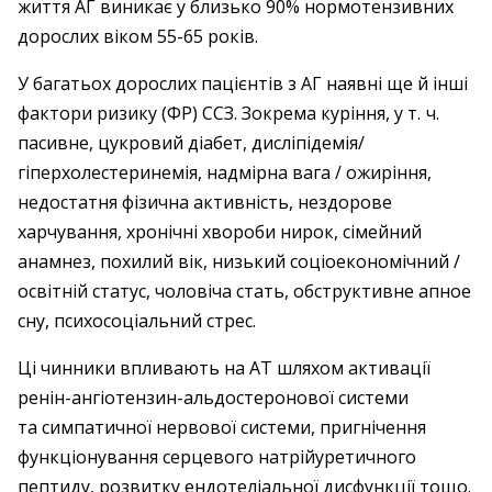
життя АГ виникає у близько 90% нормотензивних
дорослих віком 55-65 років.
У багатьох дорослих пацієнтів з АГ наявні ще й інші
фактори ризику (ФР) ССЗ. Зокрема куріння, у т. ч.
пасивне, цукровий діабет, дисліпідемія/
гіперхолестеринемія, надмірна вага / ожиріння,
недостатня фізична активність, нездорове
харчування, хронічні хвороби нирок, сімейний
анамнез, похилий вік, низький соціоекономічний /
освітній статус, чоловіча стать, обструктивне апное
сну, психосоціальний стрес.
Ці чинники впливають на АТ шляхом активації
ренін-ангіотензин-альдостеронової системи
та симпатичної нервової системи, пригнічення
функціонування серцевого натрійуретичного
пептиду, розвитку ендотеліальної дисфункції тощо.