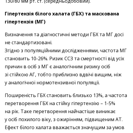
130/80 мм рт. ст. (середньодобовий).
Гіпертензія білого халата (ГБХ) та маскована
гіпертензія (МГ)
Визначення та діагностичні методи ГБХ та МГ досі
не стандартизовані.
Згідно з популяційними дослідженнями, частота МГ
становить 10-26%. Ризик ССЗ та смертності від усіх
причин в осіб з МГ є аналогічним ризику осіб
зі стійкою АГ, тобто приблизно вдвічі вищим, ніж
у аналогічної нормотензивної популяції.
Поширеність ГБХ становить близько 13%, а частота
перетворення ГБХ на стійку гіпертензію – 1-5%
на рік. Таке перетворення найчастіше виникає
у осіб похилого віку, з ожирінням, підвищеним АТ.
Ефект білого халата вважається значущим за умов