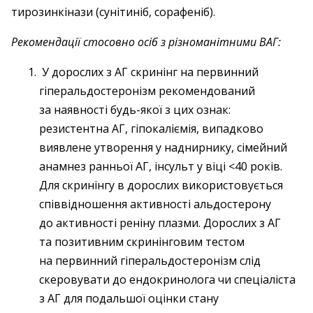
тирозинкінази (сунітиніб, сорафеніб).
Рекомендації стосовно осіб з різноманітними ВАГ:
У дорослих з АГ скринінг на первинний
гіперальдостеронізм рекомендований
за наявності будь-якої з цих ознак:
резистентна АГ, гіпокаліємія, випадково
виявлене утворення у наднирнику, сімейний
анамнез ранньої АГ, інсульт у віці <40 років.
Для скринінгу в дорослих використовується
співвідношення активності альдостерону
до активності реніну плазми. Дорослих з АГ
та позитивним скринінговим тестом
на первинний гіперальдостеронізм слід
скеровувати до ендокринолога чи спеціаліста
з АГ для подальшої оцінки стану