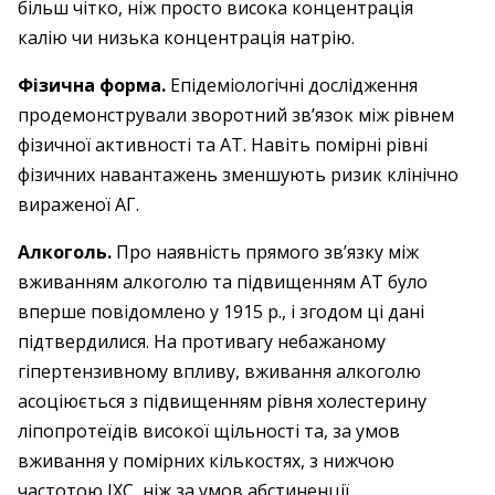
більш чітко, ніж просто висока концентрація
калію чи низька концентрація натрію.
Фізична форма.
Епідеміологічні дослідження
продемонстрували зворотний зв’язок між рівнем
фізичної активності та АТ. Навіть помірні рівні
фізичних навантажень зменшують ризик клінічно
вираженої АГ.
Алкоголь.
Про наявність прямого зв’язку між
вживанням алкоголю та підвищенням АТ було
вперше повідомлено у 1915 р., і згодом ці дані
підтвердилися. На противагу небажаному
гіпертензивному впливу, вживання алкоголю
асоціюється з підвищенням рівня холестерину
ліпопротеїдів високої щільності та, за умов
вживання у помірних кількостях, з нижчою
частотою ІХС, ніж за умов абстиненції.