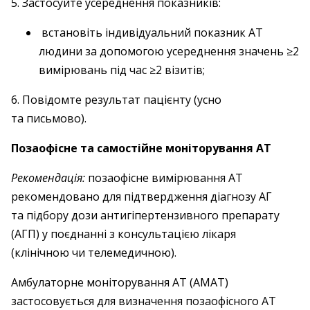
5. Застосуйте усереднення показників:
встановіть індивідуальний показник АТ
людини за допомогою усереднення значень ≥2
вимірювань під час ≥2 візитів;
6. Повідомте результат пацієнту (усно
та письмово).
Позаофісне та самостійне моніторування АТ
Рекомендація:
позаофісне вимірювання АТ
рекомендовано для підтвердження ­діагнозу АГ
та підбору дози антигіпертензивного препарату
(АГП) у поєднанні з консультацією лікаря
(клінічною чи телемедичною).
Амбулаторне моніторування АТ (АМАТ)
застосовується для визначення позаофісного АТ