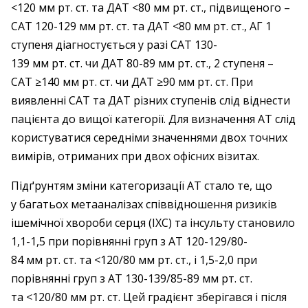
<120 мм рт. ст. та ДАТ <80 мм рт. ст., підвищеного –
САТ 120-129 мм рт. ст. та ДАТ <80 мм рт. ст., АГ 1
ступеня діагностується у разі САТ 130-
139 мм рт. ст. чи ДАТ 80-89 мм рт. ст., 2 ступеня –
САТ ≥140 мм рт. ст. чи ДАТ ≥90 мм рт. ст. При
виявленні САТ та ДАТ різних ступенів слід віднести
пацієнта до вищої категорії. Для визначення АТ слід
користуватися середніми значеннями двох точних
вимірів, отриманих при двох офісних візитах.
Підґрунтям зміни категоризації АТ стало те, що
у багатьох метааналізах співвідношення ризиків
ішемічної хвороби серця (ІХС) та інсульту становило
1,1-1,5 при порівнянні груп з АТ 120-129/80-
84 мм рт. ст. та <120/80 мм рт. ст., і 1,5-2,0 при
порівнянні груп з АТ 130-139/85-89 мм рт. ст.
та <120/80 мм рт. ст. Цей градієнт зберігався і після