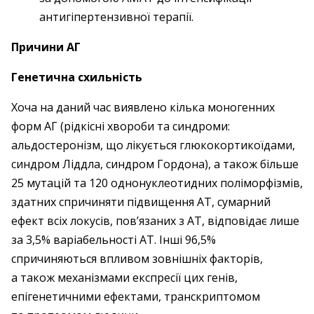
антигіпертензивної терапії.
Причини АГ
Генетична схильність
Хоча на даний час виявлено кілька моногенних
форм АГ (рідкісні хвороби та синдроми:
альдостеронізм, що лікується глюкокортикоїдами,
синдром Ліддла, синдром Гордона), а також більше
25 мутацій та 120 однонуклеотидних поліморфізмів,
здатних спричиняти підвищення АТ, сумарний
ефект всіх локусів, пов’язаних з АТ, відповідає лише
за 3,5% варіабельності АТ. Інші 96,5%
спричиняються впливом зовнішніх факторів,
а також механізмами експресії цих генів,
епігенетичними ефектами, транскриптомом