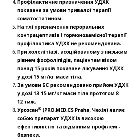
Профілактичне призначення УДХК
показане за умови тривалої терапії
соматостатином.
На тлі призначення пероральних
контрацептивів і гормонозамісної терапії
профілактика УДХК не рекомендована.
При холелітіазі, асоційованому з низьким
рівнем фосфоліпідів, пацієнтам віком
понад 15 років показане лікування УДХК
у дозі 15 мг/кг маси тіла.
За умови БС рекомендовано прийом УДХК
у дозі 13-15 мг/кг маси тіла протягом 8-
12 тиж.
®
Урсосан
(PRO.MED.CS Praha, Чехія) являє
собою препарат УДХК із високою
ефективністю та відмінним профілем ­
безпеки.