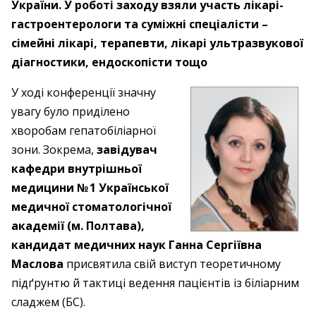
України. У роботі заходу взяли участь лікарі-
гастроентерологи та суміжні спеціалісти –
сімейні лікарі, терапевти, лікарі ультразвукової
діагностики, ендоскопісти тощо
У ході конференції значну
увагу було приділено
хворобам гепатобіліарної
зони. Зокрема,
завідувач
кафедри внутрішньої
медицини № 1 Української
медичної стоматологічної
академії (м. Полтава),
кандидат медичних наук Ганна Сергіївна
Маслова
присвятила свій виступ теоретичному
підґрунтю й тактиці ведення пацієнтів із біліарним
сладжем (БС).