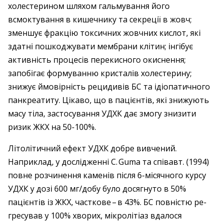
холестерином шляхом гальмування його
всмоктування в кишечнику та секреції в жовч;
зменшує фракцію токсичних жовчних кислот, які
здатні пошкоджувати мемб­рани клітин; інгібує
активність процесів перекисного окиснення;
запобігає формуванню кристалів холестерину;
знижує ймовірність рецидивів БС та ідіопатичного
панкреатиту. Цікаво, що в пацієнтів, які знижують
масу тіла, застосування УДХК дає змогу знизити
ризик ЖКХ на 50-100%.
Літолітичний ефект УДХК добре вивчений.
Наприклад, у дослідженні C. Guma та співавт. (1994)
повне розчинення каменів після 6-місячного курсу
УДХК у дозі 600 мг/добу було досягнуто в 50%
пацієнтів із ЖКХ, часткове – ​в 43%. БС повністю ре­
гресував у 100% хворих, мікролітіаз вдалося