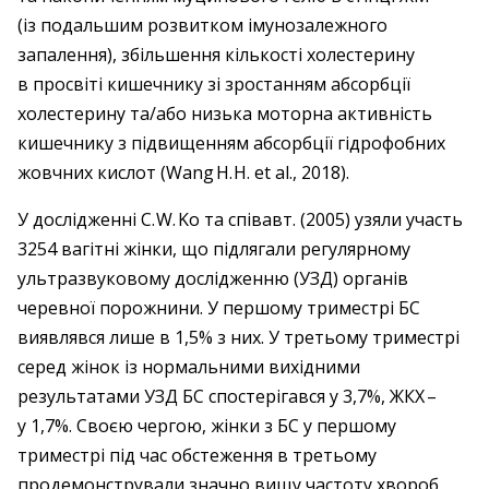
(із подальшим розвитком імунозалежного
запалення), збільшення кількості холестерину
в просвіті кишечнику зі зростанням абсорбції
холестерину та/або низька моторна активність
кишечнику з підвищенням абсорбції гідрофобних
жовчних кислот (Wang H. H. et al., 2018).
У дослідженні C. W. Ko та співавт. (2005) узяли участь
3254 вагітні жінки, що підлягали регулярному
ультразвуковому ­дослідженню (УЗД) органів
черевної порожнини. У першому триместрі БС
виявлявся лише в 1,5% з них. У третьому триместрі
серед жінок із нормальними вихідними
результатами УЗД БС спостерігався у 3,7%, ЖКХ – ​
у 1,7%. Своєю чергою, жінки з БС у першому
триместрі під час обстеження в третьому
продемонстрували значно вищу частоту хвороб