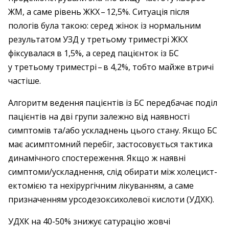
ЖМ, а саме рівень ЖКХ – ​12,5%. Ситуація після
пологів була такою: серед жінок із нормальним
результатом УЗД у третьому триместрі ЖКХ
фіксувалася в 1,5%, а серед пацієнток із БС
у третьому триместрі – ​в 4,2%, тобто майже втричі
частіше.
Алгоритм ведення пацієнтів із БС передбачає поділ
пацієнтів на дві групи залежно від наявності
симптомів та/або ускладнень цього стану. Якщо БС
має асимптомний перебіг, застосовується тактика
динамічного спостереження. Якщо ж наявні
симптоми/ускладнення, слід обирати між холецист­
ектомією та нехірургічним лікуванням, а саме
призначенням урсодезоксихолевої кислоти (УДХК).
УДХК на 40-50% знижує сатурацію жовчі