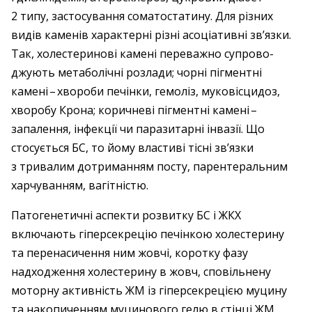
2 типу, застосування соматостатину. Для різних
видів каменів характерні різні асоціативні зв’язки.
Так, холестеринові камені переважно супрово­
джують метаболічні розлади; чорні пігментні
камені – ​хвороби печінки, гемоліз, муковісцидоз,
хворобу Крона; коричневі пігментні камені – ​
запалення, інфекції чи паразитарні інвазії. Що
стосується БС, то йому властиві тісні зв’язки
з тривалим дотриманням посту, парентеральним
харчуванням, вагітністю.
Патогенетичні аспекти розвитку БС і ЖКХ
включають гіперсекрецію печінкою холестерину
та перенасичення ним жовчі, коротку фазу
надходження холестерину в жовч, сповільнену
моторну активність ЖМ із гіперсекрецією муцину
та накопиченням муцинового гелю в стінці ЖМ