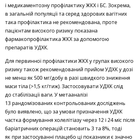
і медикаментозну профілактику ЖКХ і БС. Зокрема,
в загальній популяції та серед здорових вагітних
така профілактика не рекомендована, проте
пацієнтам високого ризику показана
фармакопрофілактика ЖКХ за допомогою
препаратів УДХК.
Для первинної профілактики ЖКХ у групах високого
ризику також рекомендований прийом УДХК у дозі
не менш як 500 мг/добу в разі швидкого зниження
маси тіла ­(>1,5 кг/тиж). Застосовувати УДХК слід
до стабілізації ваги. У ­метааналізі
13 рандомізованих контрольованих дослі­джень
було виявлено, що за умови призначення УДХК
частка ­формування холелітіазу через 12 і 24 міс після
баріатричних операцій становить 3 та 8%, тоді
як при застосуванні плацебо ці показники є значно