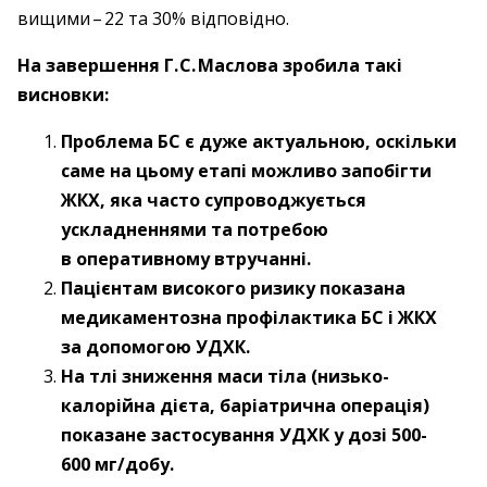
вищими – ​22 та 30% відповідно.
На завершення Г. С. Маслова зробила такі
висновки:
Проблема БС є дуже актуальною, оскільки
саме на цьому етапі можливо запобігти
ЖКХ, яка часто супроводжується
ускладненнями та потребою
в оперативному втручанні.
Пацієнтам високого ризику показана
медикаментозна профілактика БС і ЖКХ
за допомогою УДХК.
На тлі зниження маси тіла (низько­
калорійна дієта, баріатрична операція)
показане застосування УДХК у дозі ­500-
600 мг/добу.