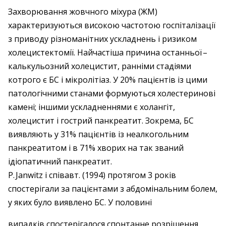
Захворювання жовчного міхура (ЖМ)
характеризуються високою частотою гос­піталізації
з приводу різноманітних ускладнень і ризиком
холецистектомії. Найчастіша причина останньої – ​
калькульозний холецистит, ранніми стадіями
котрого є БС і мікролітіаз. У 20% пацієнтів із цими
патологічними станами формуються холес­теринові
камені; іншими ускладненнями є холангіт,
холецистит і гострий панкреатит. Зокрема, БС
виявляють у 31% пацієнтів із неалкогольним
панкреатитом і в 71% хворих на так званий
ідіопатичний панкреатит.
P. Janwitz і співавт. (1994) протягом 3 років
спостерігали за пацієнтами з абдомінальним болем,
у яких було виявлено БС. У половині
випадків спостерігалося спонтанне розрішення,