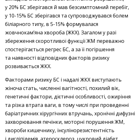
у 20% БС зберігався й мав безсимп­томний перебіг,
у ­10-15% БС зберігався та супроводжувався болем
біліарного типу, в 5-15% формувалася
жовчнокам’яна хвороба (ЖКХ). Загалом у разі
збереження скоротливої функції ЖМ переважно
спостерігається регрес БС, а за її погіршення
та наявності відповідних факторів ризику
розвивається ЖКХ.
Факторами ризику БС і надалі ЖКХ виступають
жіноча стать, численні вагітності, похилий вік,
генетичні фактори, дієтичні особливості, ожиріння
та різка втрата ваги, в тому числі при проведенні
баріатричних хірургічних втручань, хронічні дифузні
захворювання печінки, моторні порушення ЖМ,
хвороби кишечнику, інсулінорезистентність
і дисліпідемія, атеросклероз, цукровий діабет