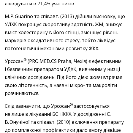
ліквідувати в 71,4% учасників.
M. P. Guarino та співавт. (2013) дійшли висновку, що
УДХК покращує скоротливу здатність ЖМ, знижує
вміст холестерину в його стінці, зменшує рівень
маркерів оксидативного стресу, тобто ліквідує
пато­генетичні механізми розвитку ЖКХ.
®
Урсосан
(PRO.MED.CS Praha, Чехія) є ефективним
і безпечним препаратом УДХК, вивченим у низці
клінічних дослі­джень. Під його дією жовч втрачає
свою літогенність, а наявні мікро- та макроліти
розчиняються.
®
Слід зазначити, що Урсосан
застосовується
не лише в лікуванні БС і ЖКХ. У дослідженні Є.
В. Онучіної та співавт. (2010) включення препарату
до комплексної профілактики дало змогу дієвіше