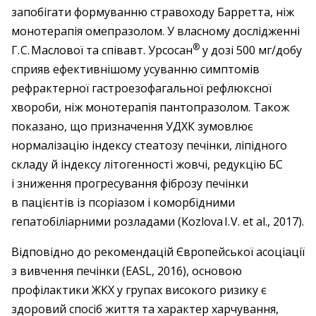
запобігати формуванню стравоходу Барретта, ніж
монотерапія омепразолом. У власному дослідженні
®
Г. С. Маслової та співавт. ­Урсосан
у дозі 500 мг/добу
сприяв ефективнішому усуванню симптомів
рефрактерної гастроезофагальної рефлюксної
хвороби, ніж монотерапія пантопразолом. Також
показано, що призначення УДХК зумовлює
нормалізацію індексу стеатозу печінки, ліпідного
складу й індексу літогенності жовчі, редукцію БС
і зниження прогресування фіброзу печінки
в пацієнтів із псоріазом і коморбідними
гепатобіліарними розладами (Kozlova I. V. et al., 2017).
Відповідно до рекомендацій Європейської асоціації
з вивчення печінки (EASL, 2016), основою
профілактики ЖКХ у групах ­високого ризику є
здоровий спосіб життя та характер харчування,