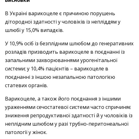
Висновки
В Україні варикоцеле є причиною порушень
дітородної здатності у чоловіків із непліддям у
шлюбі у 15,0% випадків.
У 10,9% осіб із безплідним шлюбом до генеративних
розладів призводить варикоцеле в поєднанні із
запальними захворюваннями урогенітальної
системи; у 10,4% пацієнтів – ​варикоцеле в
поєднанні з іншою незапальною патологією
статевих органів.
Варикоцеле, а також його поєднання з іншими
ураженнями сечостатевої системи часто спричиняє
зниження репродуктивної здатності й у чоловіків із
неплідним шлюбом у разі трубно-перитонеальної
патології у жінок.