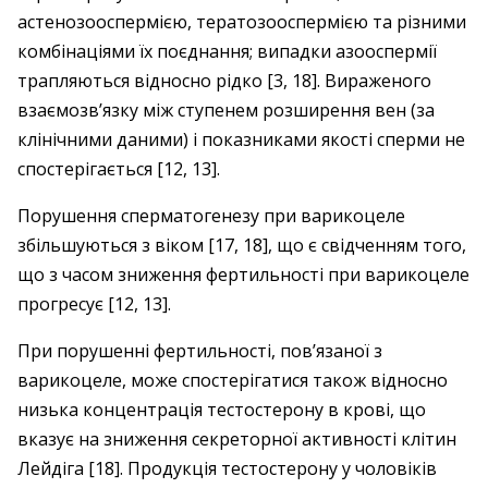
астенозооспермією, тератозооспермією та різними
комбінаціями їх поєднання; випадки азооспермії
трапляються відносно рідко [3, 18]. Вираженого
взаємозв’язку між ступенем розширення вен (за
клінічними даними) і показниками якості сперми не
спостерігається [12, 13].
Порушення сперматогенезу при варикоцеле
збільшуються з віком [17, 18], що є свідченням того,
що з часом зниження фертильності при варикоцеле
прогресує [12, 13].
При порушенні фертильності, пов’язаної з
варикоцеле, може спостерігатися також відносно
низька концентрація тестостерону в крові, що
вказує на зниження секреторної активності клітин
Лейдіга [18]. Продукція тестостерону у чоловіків