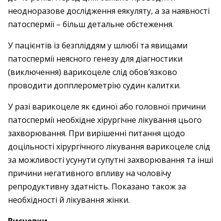
неодноразове дослідження еякуляту, а за наявності
патоспермії – ​більш детальне обстеження.
У пацієнтів із безпліддям у шлюбі та явищами
патоспермії неясного генезу для діагностики
(виключення) варикоцеле слід обов’язково
проводити допплерометрію судин калитки.
У разі варикоцеле як єдиної або головної причини
патоспермії необхідне хірургічне лікування цього
захворювання. При вирішенні питання щодо
доцільності хірургічного лікування варикоцеле слід
за можливості усунути супутні захворювання та інші
причини негативного впливу на чоловічу
репродуктивну здатність. Показано також за
необхідності й лікування жінки.