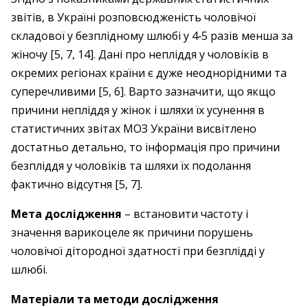
звітів, в Україні розповсюдженість чоловічої
складової у безплідному шлюбі у 4‑5 разів менша за
жіночу [5, 7, 14]. Дані про непліддя у чоловіків в
окремих регіонах країни є дуже неоднорідними та
суперечливими [5, 6]. Варто зазначити, що якщо
причини непліддя у жінок і шляхи їх усунення в
статистичних звітах МОЗ України висвітлено
достатньо детально, то інформація про причини
безпліддя у чоловіків та шляхи їх подолання
фактично відсутня [5, 7].
Мета дослідження
– встановити частоту і
значення варикоцеле як причини порушень
чоловічої дітородної здатності при безплідді у
шлюбі.
Матеріали та методи дослідження