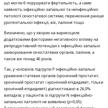
що могли б порушувати фертильність, а саме:
наявність інфекційно-запальної та неінфекційної
патології сечостатевої системи, перенесення раніше
урогенітальної інфекції, вік, паління тощо.
Визначено, що у хворих на варикоцеле
додатковими факторами негативного впливу на
репродуктивний потенціал є інфекційно-запальні
захворювання сечостатевих органів, паління, а
також вік понад 40 років.
Так, у чоловіків підгрупи Р інфек­ційно-запальні
ураження статевих органів (хронічний простатит,
хронічний простатит і хронічний епідидиміт, тільки
хронічний епідидиміт) діагностовано в 26,0%
випадків; у пацієнтів із підгрупи N інфекційно-
запальної патології не виявлено (p<0,05).