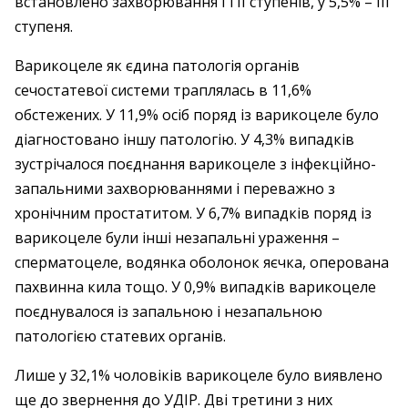
встановлено захворювання І і ІІ ступенів, у 5,5% – ​ІІІ
ступеня.
Варикоцеле як єдина патологія органів
сечостатевої системи траплялась в 11,6%
обстежених. У 11,9% осіб поряд із варикоцеле було
діагностовано іншу патологію. У 4,3% випадків
зустрічалося поєднання варикоцеле з інфекційно-
запальними захворюваннями і переважно з
хронічним простатитом. У 6,7% випадків поряд із
варикоцеле були інші незапальні ураження – ​
сперматоцеле, водянка оболонок яєчка, оперована
пахвинна кила тощо. У 0,9% випадків варикоцеле
поєднувалося із запальною і незапальною
патологією статевих органів.
Лише у 32,1% чоловіків варикоцеле було виявлено
ще до звернення до УДІР. Дві третини з них