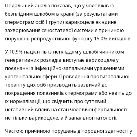
Подальший аналіз показав, що у чоловіків із
безплідним шлюбом в країні (за результатами
спермограм осіб І групи) варикоцеле як єдине
захворювання сечостатевої системи є причиною
порушень репродуктивної функції у 15,0% випадків.
У 10,9% пацієнтів із непліддям у шлюбі чинником
генеративних розладів виступає варикоцеле у
поєднанні з інфек­ційно-запальними ураженнями
урогенітальної сфери. Проведення протизапальної
терапії у цих осіб призводить зазвичай до
покращення показників спермограми або навіть до
їх нормалізації, що свідчить про суттєвий
негативний вплив на стан чоловічої фертильності
не тільки варикоцеле, а й запальної патології.
Частою причиною порушень дітородної здатності у