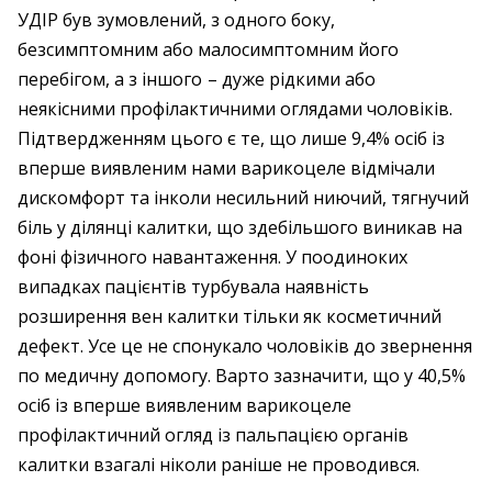
УДІР був зумовлений, з одного боку,
безсимптомним або малосимптомним його
перебігом, а з іншого – дуже рідкими або
неякісними профілактичними оглядами чоловіків.
Підтвердженням цього є те, що лише 9,4% осіб із
вперше виявленим нами варикоцеле відмічали
дискомфорт та інколи несильний ниючий, тягнучий
біль у ділянці калитки, що здебільшого виникав на
фоні фізичного навантаження. У по­одиноких
випадках пацієнтів турбувала наявність
розширення вен калитки тільки як косметичний
дефект. Усе це не спонукало чоловіків до звернення
по медичну допомогу. Варто зазначити, що у 40,5%
осіб із вперше виявленим варикоцеле
профілактичний огляд із пальпацією органів
калитки взагалі ніколи раніше не проводився.