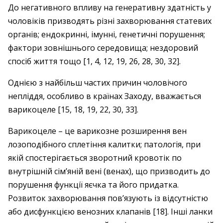
До негативного впливу на генеративну здатність у
чоловіків призводять різні захворювання статевих
органів; ендокринні, імунні, генетичні порушення;
фактори зов­нішнього середовища; нездоровий
спосіб життя тощо [1, 4, 12, 19, 26, 28, 30, 32].
Однією з найбільш частих причин чоловічого
непліддя, особливо в країнах Заходу, вважається
варикоцеле [15, 18, 19, 22, 30, 33].
Варикоцеле – ​це варикозне розширення вен
лозоподібного сплетіння калитки; патологія, при
якій спостерігається зворотний кровотік по
внутрішній сім’яній вені (венах), що призводить до
порушення функції яєчка та його придатка.
Розвиток захворювання пов’язують із відсутністю
або дисфункцією венозних клапанів [18]. Інші ланки