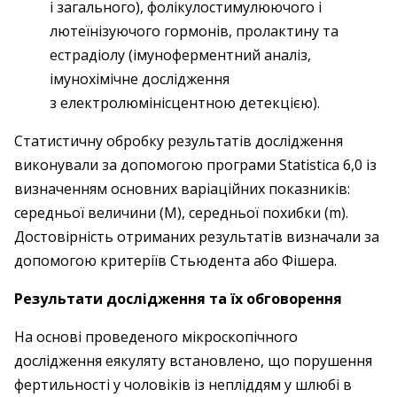
і загального), фолікулостимулюючого і
лютеїнізуючого гормонів, пролактину та
естрадіолу (імуноферментний аналіз,
імунохімічне дослідження
з електролюмінісцентною детекцією).
Статистичну обробку результатів дослідження
виконували за допомогою програми Statistica 6,0 із
визначенням основних варіаційних показників:
середньої величини (М), середньої похибки (m).
Достовірність отриманих результатів визначали за
допомогою критеріїв Стьюдента або Фішера.
Результати дослідження та їх обговорення
На основі проведеного мікроскопічного
дослідження еякуляту встановлено, що порушення
фертильності у чоловіків із непліддям у шлюбі в