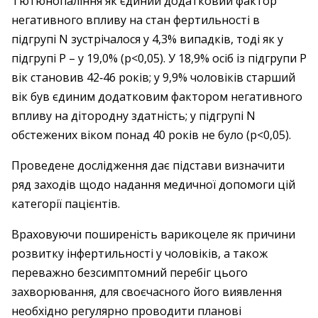
Тютюнопаління як єдиний додатковий фактор
негативного впливу на стан фертильності в
підгрупі N зустрічалося у 4,3% випадків, тоді як у
підгрупі Р – ​у 19,0% (p<0,05). У 18,9% осіб із підгрупи Р
вік становив 42‑46 років; у 9,9% чоловіків старший
вік був єдиним додатковим фактором негативного
впливу на дітородну здатність; у підгрупі N
обстежених віком понад 40 років не було (p<0,05).
Проведене дослідження дає підстави визначити
ряд заходів щодо надання медичної допомоги цій
категорії пацієнтів.
Враховуючи поширеність варикоцеле як причини
розвитку інфертильності у чоловіків, а також
переважно безсимптомний перебіг цього
захворювання, для своєчасного його виявлення
необхідно регулярно проводити планові