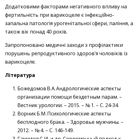
Додатковими факторами негативного впливу на
фертильність при варикоцеле є інфекційно-
запальна патологія урогенітальної сфери, паління, а
також вік понад 40 років.
Запропоновано медичні заходи з профілактики
порушень репродуктивного здоров’я чоловіків із
варикоцеле.
Література
Божедомов В. А. Андрологические аспекты
организации помощи бездетным парам. –
Вестник урологии. – 2015. – № 1. – С. 24‑34.
Ворник Б. М. Психологические аспекты
бесплодного брака. – Здоровье мужчины. –
2012. – № 4. – С. 146‑149.
Гамидов С. И. и др. Современный подход к