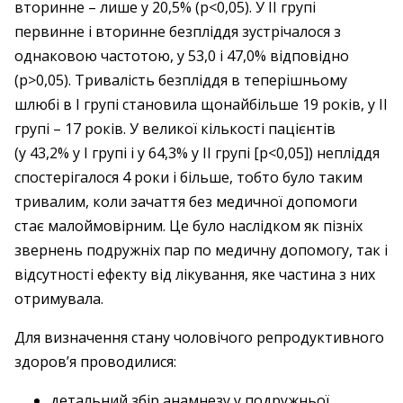
вторинне – ​лише у 20,5% (р<0,05). У ІІ групі
первинне і вторинне безпліддя зустрічалося з
однаковою частотою, у 53,0 і 47,0% відповідно
(р>0,05). Тривалість безпліддя в теперішньому
шлюбі в І групі становила щонайбільше 19 років, у ІІ
групі – ​17 років. У великої кількості пацієнтів
(у 43,2% у І групі і у 64,3% у ІІ групі [р<0,05]) непліддя
спостерігалося 4 роки і більше, тобто було таким
тривалим, коли зачаття без медичної допомоги
стає малоймовірним. Це було наслідком як пізніх
звернень подружніх пар по медичну допомогу, так і
відсутності ефекту від лікування, яке частина з них
отримувала.
Для визначення стану чоловічого репродуктивного
здоров’я проводилися:
детальний збір анамнезу у подружньої