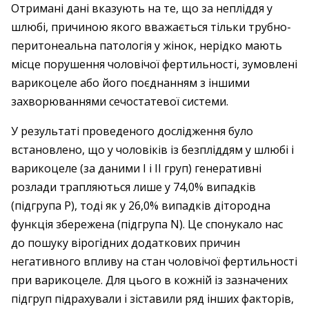
Отримані дані вказують на те, що за непліддя у
шлюбі, причиною якого вважається тільки трубно-
перитонеальна патологія у жінок, нерідко мають
місце порушення чоловічої фертильності, зумовлені
варикоцеле або його поєднанням з іншими
захворюваннями сечостатевої системи.
У результаті проведеного дослідження було
встановлено, що у чоловіків із безпліддям у шлюбі і
варикоцеле (за даними І і ІІ груп) генеративні
розлади трапляються лише у 74,0% випадків
(підгрупа Р), тоді як у 26,0% випадків дітородна
функція збережена (підгрупа N). Це спонукало нас
до пошуку вірогідних додаткових причин
негативного впливу на стан чоловічої фертильності
при варикоцеле. Для цього в кожній із зазначених
підгруп підрахували і зіставили ряд інших факторів,