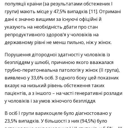
популяції країни (за результатами обстежених І
групи) мають місце у 47,5% випадків [11]. Отримані
дані є значно вищими за існуючі офіційні й
указують на необхідність дбати про стан
репродуктивного здоров’я у чоловіків на
державному рівні не менш пильно, ніж у жінок.
Порушення дітородної здатності у чоловіків із
безпліддям у шлюбі, причиною якого вважалася
трубно-перитонеальна патологія у жінок (ІІ група),
виявлено у 33,6% осіб. З одного боку цей показник
вказує на низький рівень обстеження таких
пацієнтів, а з іншого – ​на часті генеративні розлади
у чоловіків і за умов жіночого безпліддя.
В осіб І групи варикоцеле було діаг­ностовано у
23,5% випадків. У більшості з них (94,5%) було