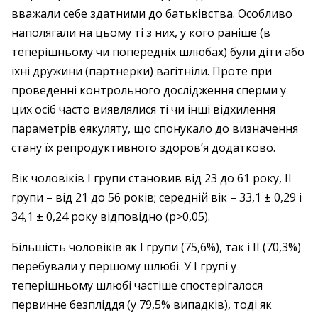
вважали себе здатними до батьківства. Особливо
наполягали на цьому ті з них, у кого раніше (в
теперішньому чи попередніх шлюбах) були діти або
їхні дружини (партнерки) вагітніли. Проте при
проведенні контрольного дослідження сперми у
цих осіб часто виявлялися ті чи інші відхилення
параметрів еякуляту, що спонукало до визначення
стану їх репродуктивного здоров’я додатково.
Вік чоловіків І групи становив від 23 до 61 року, ІІ
групи – ​від 21 до 56 років; середній вік – ​33,1 ± 0,29 і
34,1 ± 0,24 року відповідно (р>0,05).
Більшість чоловіків як І групи (75,6%), так і ІІ (70,3%)
перебували у першому шлюбі. У І групі у
теперішньому шлюбі частіше спостерігалося
первинне безпліддя (у 79,5% випадків), тоді як