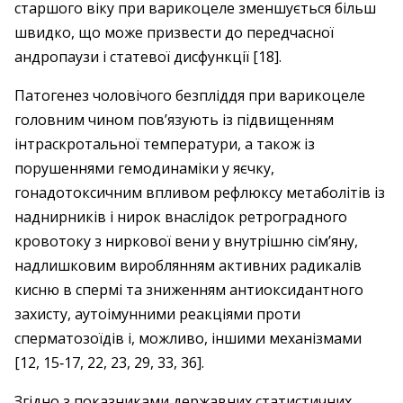
старшого віку при варикоцеле зменшується більш
швидко, що може призвести до передчасної
андропаузи і статевої дисфункції [18].
Патогенез чоловічого безпліддя при варикоцеле
головним чином пов’язують із підвищенням
інтраскротальної температури, а також із
порушеннями гемодинаміки у яєчку,
гонадотоксичним впливом рефлюксу метаболітів із
наднирників і нирок внаслідок ретроградного
кровотоку з ниркової вени у внутрішню сім’яну,
надлишковим вироблянням активних радикалів
кисню в спермі та зниженням антиоксидантного
захисту, ауто­імунними реакціями проти
сперматозоїдів і, можливо, іншими механізмами
[12, 15‑17, 22, 23, 29, 33, 36].
Згідно з показниками державних статистичних