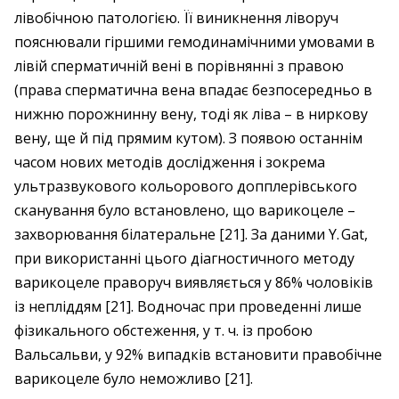
лівобічною патологією. Її виникнення ліворуч
пояснювали гіршими гемодинамічними умовами в
лівій сперматичній вені в порівнянні з правою
(права сперматична вена впадає безпосередньо в
нижню порожнинну вену, тоді як ліва – ​в ниркову
вену, ще й під прямим кутом). З появою останнім
часом нових методів дослідження і зокрема
ультразвукового кольорового допплерівського
сканування було встановлено, що варикоцеле – ​
захворювання білатеральне [21]. За даними Y. Gat,
при використанні цього діагностичного методу
варикоцеле праворуч виявляється у 86% чоловіків
із непліддям [21]. Водночас при проведенні лише
фізикального обстеження, у т. ч. із пробою
Вальсальви, у 92% випадків встановити правобічне
варикоцеле було неможливо [21].