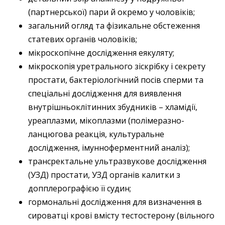
(партнерської) пари й окремо у чоловіків;
загальний огляд та фізикальне обстеження
статевих органів чоловіків;
мікроскопічне дослідження еякуляту;
мікроскопія уретрального зіскрібку і секрету
простати, бактеріологічний посів сперми та
спеціальні дослідження для виявлення
внутрішньоклітинних збудників – ​хламідії,
уреаплазми, мікоплазми (полімеразно-
ланцюгова реакція, культуральне
дослідження, імунноферментний аналіз);
трансректальне ультразвукове дослідження
(УЗД) простати, УЗД органів калитки з
допплерографією її судин;
гормональні дослідження для визначення в
сироватці крові вмісту тестостерону (вільного