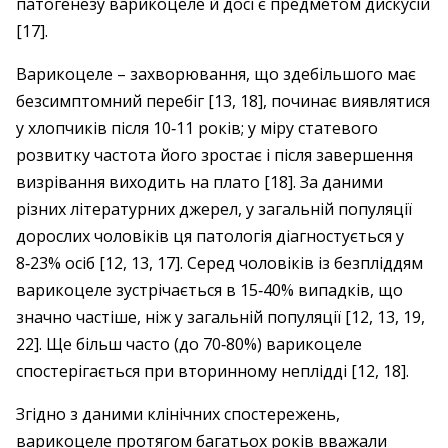
патогенезу варикоцеле й досі є предметом дискусій
[17].
Варикоцеле – ​захворювання, що здебільшого має
безсимптомний перебіг [13, 18], починає виявлятися
у хлопчиків після 10‑11 років; у міру статевого
розвитку частота його зростає і після завершення
визрівання виходить на плато [18]. За даними
різних літературних джерел, у загальній популяції
дорослих чоловіків ця патологія діагностується у
8‑23% осіб [12, 13, 17]. Серед чоловіків із безпліддям
варикоцеле зустрічається в 15‑40% випадків, що
значно частіше, ніж у загальній популяції [12, 13, 19,
22]. Ще більш часто (до 70‑80%) варикоцеле
спостерігається при вторинному неплідді [12, 18].
Згідно з даними клінічних спостережень,
варикоцеле протягом багатьох років вважали