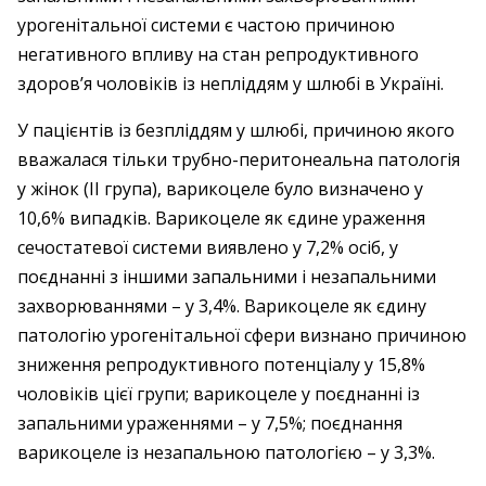
урогенітальної системи є частою причиною
негативного впливу на стан репродуктивного
здоров’я чоловіків із непліддям у шлюбі в Україні.
У пацієнтів із безпліддям у шлюбі, причиною якого
вважалася тільки труб­но-перитонеальна патологія
у жінок (ІІ група), варикоцеле було визначено у
10,6% випадків. Варикоцеле як єдине ураження
сечостатевої системи виявлено у 7,2% осіб, у
поєднанні з іншими запальними і незапальними
захворюваннями – ​у 3,4%. Варикоцеле як єдину
патологію урогенітальної сфери визнано причиною
зниження репродуктивного потенціалу у 15,8%
чоловіків цієї групи; варикоцеле у поєднанні із
запальними ураженнями – ​у 7,5%; поєднання
варикоцеле із незапальною патологією – ​у 3,3%.