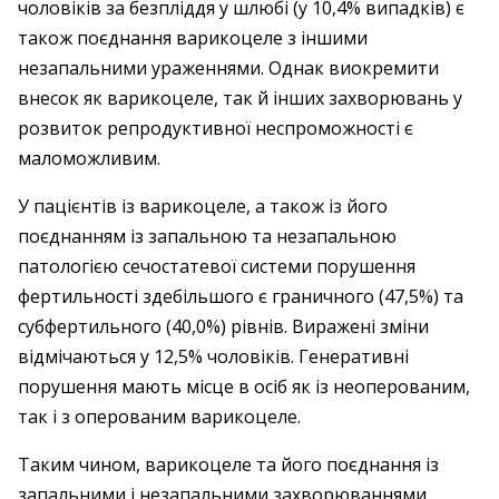
чоловіків за безпліддя у шлюбі (у 10,4% випадків) є
також поєднання варикоцеле з іншими
незапальними ураженнями. Однак виокремити
внесок як варикоцеле, так й інших захворювань у
розвиток репродуктивної неспроможності є
маломожливим.
У пацієнтів із варикоцеле, а також із його
поєднанням із запальною та незапальною
патологією сечостатевої системи порушення
фертильності здебільшого є граничного (47,5%) та
субфертильного (40,0%) рівнів. Виражені зміни
відмічаються у 12,5% чоловіків. Генеративні
порушення мають місце в осіб як із неоперованим,
так і з оперованим варикоцеле.
Таким чином, варикоцеле та його поєднання із
запальними і незапальними захворюваннями