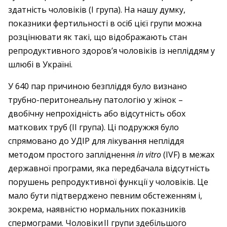
здатність чоловіків (І група). На нашу думку,
показники фертильності в осіб цієї групи можна
розцінювати як такі, що відображають стан
репродуктивного здоров’я чоловіків із непліддям у
шлюбі в Україні.
У 640 пар причиною безпліддя було визнано
трубно-перитонеальну патологію у жінок – ​
двобічну непрохідність або відсутність обох
маткових труб (ІІ група). Ці подружжя було
спрямовано до УДІР для лікування непліддя
методом простого запліднення
in vitro
(IVF) в межах
державної програми, яка передбачала відсутність
порушень репродуктивної функції у чоловіків. Це
мало бути підтверджено певним обстеженням і,
зокрема, наявністю нормальних показників
спермограми. Чоловіки ІІ групи здебільшого