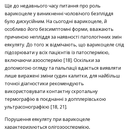
Ще до недавнього часу питання про роль
варикоцеле у виникненні чоловічого безпліддя
було дискусійним. На сьогодні варико­целе, й
особливо його безсимптомні форми, вважають
причиною непліддя за наявності патологічних змін
еякуляту. До того ж відмічають, що варикоцеле слід
підозрювати у всіх пацієнтів із патоспер­мією,
включаючи азооспермію [18]. Оскільки за
допомогою огляду та пальпації вдається виявляти
лише виражені зміни судин калитки, для найбільш
точної діагностики рекомендують
використовувати контактну скротальну
термографію в поєднанні з допплерівською
ультрасонографією [18, 21].
Порушення еякуляту при варикоцеле
характеризуються олігозооспермією,