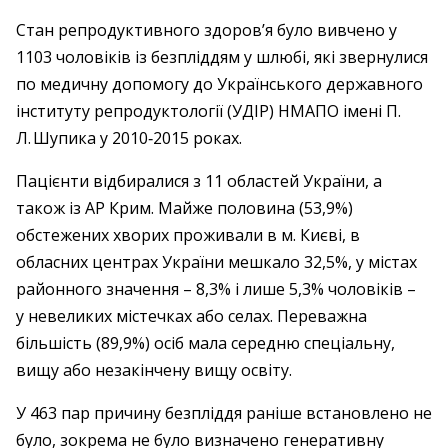
Стан репродуктивного здоров’я було вивчено у
1103 чоловіків із безпліддям у шлюбі, які звернулися
по медичну допомогу до Українського державного
інституту репродуктології (УДІР) НМАПО імені П.
Л. Шупика у 2010‑2015 роках.
Пацієнти відбиралися з 11 областей України, а
також із АР Крим. Майже половина (53,9%)
обстежених хворих проживали в м. Києві, в
обласних центрах України мешкало 32,5%, у містах
районного значення – ​8,3% і лише 5,3% чоловіків – ​
у невеликих містечках або селах. Переважна
більшість (89,9%) осіб мала середню спеціальну,
вищу або незакінчену вищу освіту.
У 463 пар причину безпліддя раніше встановлено не
було, зокрема не було визначено генеративну