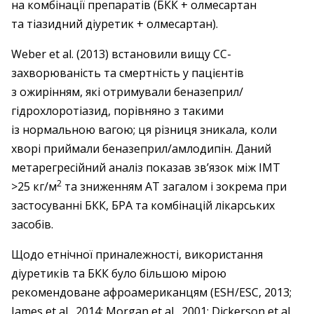
на комбінації препаратів (БКК + олмесартан
та тіазидний діуретик + олмесартан).
Weber et al. (2013) встановили вищу СС-
захворюваність та смертність у пацієнтів
з ожирінням, які отримували беназеприл/
гідрохлоротіазид, порівняно з такими
із нормальною вагою; ця різниця зникала, коли
хворі приймали беназеприл/амлодипін. Даний
метарегресійний аналіз показав зв’язок між ІМТ
2
>25 кг/м
та зниженням АТ загалом і зокрема при
застосуванні БКК, БРА та комбінацій лікарських
засобів.
Щодо етнічної приналежності, використання
діуретиків та БКК було більшою мірою
рекомендоване афроамериканцям (ESH/ESC, 2013;
James et al., 2014; Morgan et al., 2001; Dickerson et al.,