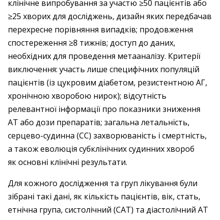
клінічне випробування за участю ≥50 пацієнтів або
≥25 хворих для досліджень, дизайн яких передбачав
перехресне порівняння випадків; продовження
спостереження ≥8 тижнів; доступ до даних,
необхідних для проведення метааналізу. Критерії
виключення: участь лише специфічних популяцій
пацієнтів (із цукровим діабетом, резистентною АГ,
хронічною хворобою нирок); відсутність
релевантної інформації про показники зниження
АТ або дози препаратів; загальна летальність,
серцево-судинна (СС) захворюваність і смертність,
а також еволюція субклінічних судинних хвороб
як основні клінічні результати.
Для кожного дослідження та груп лікування були
зібрані такі дані, як кількість пацієнтів, вік, стать,
етнічна група, систолічний (САТ) та діастолічний АТ