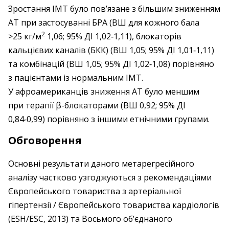
Зростання ІМТ було пов’язане з більшим зниженням
АТ при застосуванні БРА (ВШ для кожного бала
2
>25 кг/м
1,06; 95% ДІ 1,02‑1,11), блокаторів
кальцієвих каналів (БКК) (ВШ 1,05; 95% ДІ 1,01‑1,11)
та комбінацій (ВШ 1,05; 95% ДІ 1,02‑1,08) порівняно
з пацієнтами із нормальним ІМТ.
У афроамериканців зниження АТ було меншим
при терапії β-блокаторами (ВШ 0,92; 95% ДІ
0,84‑0,99) порівняно з іншими етнічними групами.
Обговорення
Основні результати даного метарегресійного
аналізу частково узгоджуються з рекомендаціями
Європейського товариства з артеріальної
гіпертензії / Європейського товариства кардіологів
(ESH/ESC, 2013) та Восьмого об’єднаного