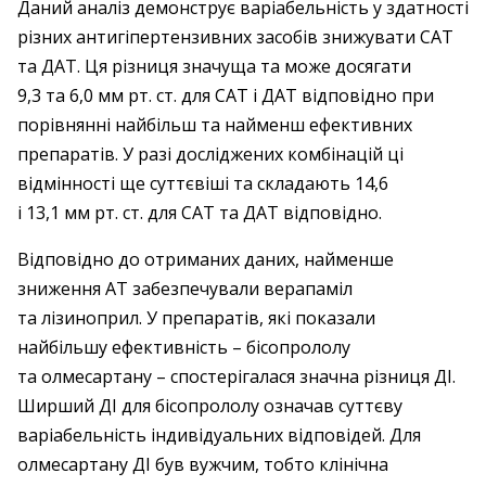
Даний аналіз демонструє варіабельність у здатності
різних антигіпертензивних засобів знижувати САТ
та ДАТ. Ця різниця значуща та може досягати
9,3 та 6,0 мм рт. ст. для САТ і ДАТ відповідно при
порівнянні найбільш та найменш ефективних
препаратів. У разі досліджених комбінацій ці
відмінності ще суттєвіші та складають 14,6
і 13,1 мм рт. ст. для САТ та ДАТ відповідно.
Відповідно до отриманих даних, найменше
зниження АТ забезпечували верапаміл
та лізиноприл. У препаратів, які показали
найбільшу ефективність – ​бісопрололу
та олмесартану – ​спостерігалася значна різниця ДІ.
Ширший ДІ для бісопрололу означав суттєву
варіабельність індивідуальних відповідей. Для
олмесартану ДІ був вужчим, тобто клінічна