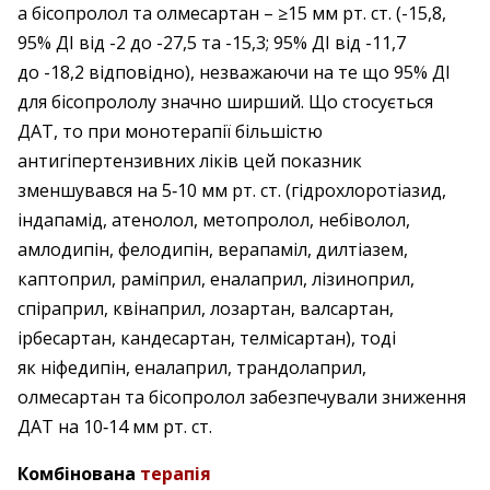
а бісопролол та олмесартан – ​≥15 мм рт. ст. (-15,8,
95% ДІ від -2 до -27,5 та -15,3; 95% ДІ від -11,7
до -18,2 відповідно), незважаючи на те що 95% ДІ
для бісопрололу значно ширший. Що стосується
ДАТ, то при монотерапії більшістю
антигіпертензивних ліків цей показник
зменшувався на 5‑10 мм рт. ст. (гідрохлоротіазид,
індапамід, атенолол, метопролол, небіволол,
амлодипін, фелодипін, верапаміл, дилтіазем,
каптоприл, раміприл, еналаприл, лізиноприл,
спіраприл, квінаприл, лозартан, валсартан,
ірбесартан, кандесартан, телмісартан), тоді
як ніфедипін, еналаприл, трандолаприл,
олмесартан та бісопролол забезпечували зниження
ДАТ на 10‑14 мм рт. ст.
Комбінована
терапія