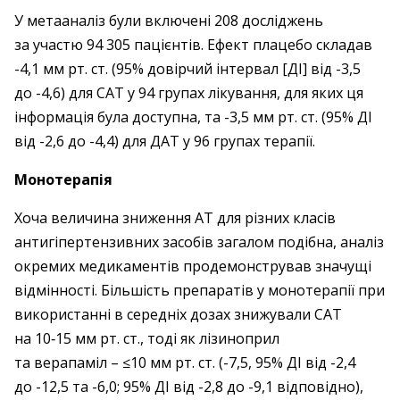
У метааналіз були включені 208 досліджень
за участю 94 305 пацієнтів. Ефект плацебо складав
-4,1 мм рт. ст. (95% довірчий інтервал [ДІ] від -3,5
до -4,6) для САТ у 94 групах лікування, для яких ця
інформація була доступна, та -3,5 мм рт. ст. (95% ДІ
від -2,6 до -4,4) для ДАТ у 96 групах терапії.
Монотерапія
Хоча величина зниження АТ для різних класів
антигіпертензивних засобів загалом подібна, аналіз
окремих медикаментів продемонстрував значущі
відмінності. Більшість препаратів у монотерапії при
використанні в середніх дозах знижували САТ
на 10‑15 мм рт. ст., тоді як лізиноприл
та верапаміл – ​≤10 мм рт. ст. (-7,5, 95% ДІ від -2,4
до -12,5 та -6,0; 95% ДІ від -2,8 до -9,1 відповідно),