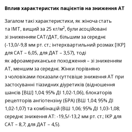
Вплив характеристик пацієнтів на зниження АТ
Загалом такі характеристики, як жіноча стать
2
та ІМТ, вищий за 25 кг/м
, були асоційовані
зі зниженням САТ/ДАТ, більшим за середнє
(-13,0/-9,8 мм рт. ст.; інтерквартильний розмах [ІКР]
для САТ – ​6,05, для ДАТ – ​3,57), тоді
як афроамериканське походження – ​зі зниженням
АТ, меншим за середнє. Жінки порівняно
з чоловіками показали суттєвіше зниження АТ при
застосуванні тіазидних діуретиків (відношення
шансів [ВШ] 1,04; 95% ДІ 1,02‑1,06), блокаторів
рецепторів ангіотензіну (БРА) (ВШ 1,04; 95% ДІ
1,02‑1,07) та комбінацій (ВШ 1,06; 95% ДІ 1,03‑1,08;
середнє зниження АТ: -19,5/-13,2 мм рт. ст.; ІКР для
САТ – ​8,7; для ДАТ – ​4,5).