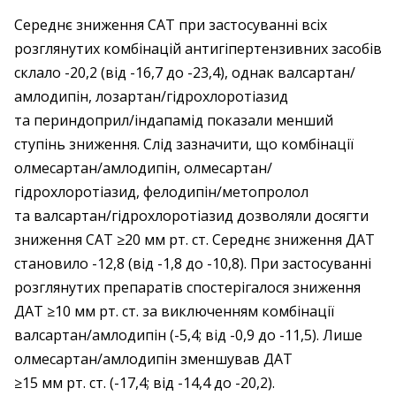
Середнє зниження САТ при застосуванні всіх
розглянутих комбінацій антигіпертензивних засобів
склало -20,2 (від -16,7 до -23,4), однак валсартан/
амлодипін, лозартан/гідрохлоротіазид
та периндоприл/індапамід показали менший
ступінь зниження. Слід зазначити, що комбінації
олмесартан/амлодипін, олмесартан/
гідрохлоротіазид, фелодипін/метопролол
та валсартан/гідрохлоротіазид дозволяли досягти
зниження САТ ≥20 мм рт. ст. Середнє зниження ДАТ
становило -12,8 (від -1,8 до -10,8). При застосуванні
розглянутих препаратів спостерігалося зниження
ДАТ ≥10 мм рт. ст. за виключенням комбінації
валсартан/амлодипін (-5,4; від -0,9 до -11,5). Лише
олмесартан/амлодипін зменшував ДАТ
≥15 мм рт. ст. (-17,4; від -14,4 до -20,2).