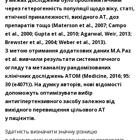
у межах досліджень було проблематичним
через гетерогенність популяції щодо віку, статі,
етнічної приналежності, вихідного АТ, доз
препаратів тощо (Materson et al., 2007; Campo
et al., 2000; Gupta et al., 2010; Agarwal, Weir, 2013;
Brewster et al., 2004; Weber et al., 2013).
З метою отримання додаткових даних M.A. Paz
et al. вивчили результати систематичного
огляду та метааналізу рандомізованих
клінічних досліджень ATOM (Medicine, 2016; 95:
30 (e4071)). На думку авторів, нові відомості
допоможуть оптимізувати вибір
антигіпертензивного засобу залежно від
вихідного перевищення цільового АТ
у пацієнтів.
Здатність визначити значну різницю