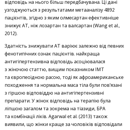
відповідь на нього більш передбачувана. Ці дані
узгоджуються з результатами метааналізу 4892
пацієнтів, згідно з яким олмесартан ефективніше
знижує АТ, ніж лозартан та валсартан (Wang et al.,
2012).
Здатність знижувати АТ варіює залежно від певних
фенотипічних ознак пацієнтів. найкраща
антигіпертензивна відповідь асоціювалася
з жіночою статтю, вищим показником ІМТ
та європеоїдною расою, тоді як афроамериканське
походження та нормальна маса тіла були пов’язані
з гіршою відповіддю на антигіпертензивні
препарати. У жінок відповідь на терапію була
ліпшою загалом та зокрема на тіазиди, БРА
та комбінації ліків. Agarwal et al. (2013) також
виявили, що жінки краще за чоловіків відповідали