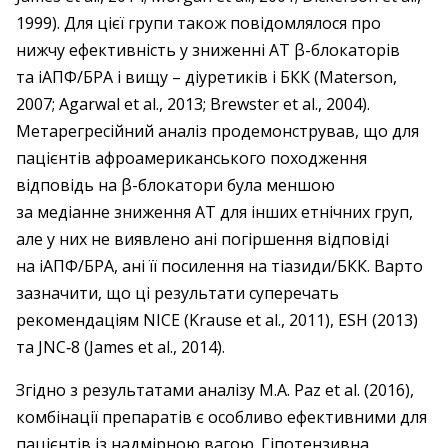
1999). Для цієї групи також повідомлялося про
нижчу ефективність у зниженні АТ β-блокаторів
та іАПФ/БРА і вищу – ​діуретиків і БКК (Materson,
2007; Agarwal et al., 2013; Brewster et al., 2004).
Метарегресійний аналіз продемонстрував, що для
пацієнтів афроамериканського походження
відповідь на β-блокатори була меншою
за медіанне зниження АТ для інших етнічних груп,
але у них не виявлено ані погіршення відповіді
на іАПФ/БРА, ані її посилення на тіазиди/БКК. Варто
зазначити, що ці результати суперечать
рекомендаціям NICE (Krause et al., 2011), ESH (2013)
та JNC‑8 (James et al., 2014).
Згідно з результатами аналізу M.A. Paz et al. (2016),
комбінації препаратів є особливо ефективними для
пацієнтів із надмірною вагою. Гіпотензивна