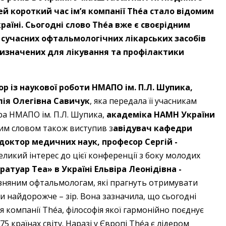
цей короткий час ім’я компанії Théa стало відомим
аїні. Сьогодні слово Théa вже є своєрідним
ку сучасних офтальмологічних лікарських засобів
призначених для лікування та профілактики
р із наукової роботи НМАПО ім. П.Л. Шупика,
ія ­Олегівна ­Савичук
, яка передала її учасникам
ора НМАПО ім. П.Л. Шупика,
академіка НАМН України
ним словом також виступив з
авідувач кафедри
доктор медичних наук, професор ­Сергій ­
еликий інтерес до цієї конференції з боку молодих
туар Теа» в Україні ­Ельвіра ­Леонідівна ­
зняним офтальмологам, які прагнуть отримувати
и найдорожче – зір. Вона зазначила, що сьогодні
 компанії Théa, філософія якої гармонійно поєднує
75 країнах світу. Наразі у Європі Théa є лідером