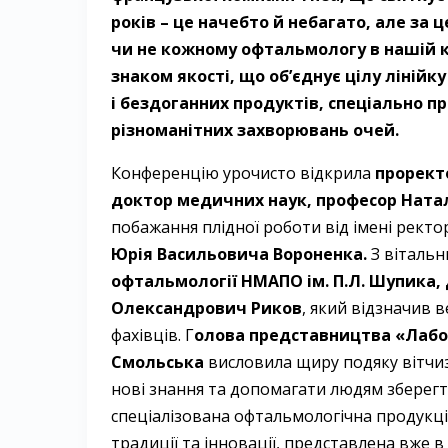
років – це начебто й небагато, але за 
чи не кожному офтальмологу в нашій кр
знаком якості, що об’єднує цілу ліній
і бездоганних продуктів, спеціально 
різноманітних захворювань очей.
Конференцію урочисто відкрила
проректо
доктор медичних наук, професор ­Натал
побажання плідної роботи від імені рект
­Юрія ­Васильовича ­Вороненка.
З віталь
офтальмології НМАПО ім. П.Л. Шупика, 
Олександрович ­Риков
, який відзначив в
фахівців. Г
олова представництва «­Лабора
Смольська
висловила щиру подяку вітчи
нові знання та допомагати людям зберегт
спеціалізована офтальмологічна продукція
традиції та інновації, представлена вже в 