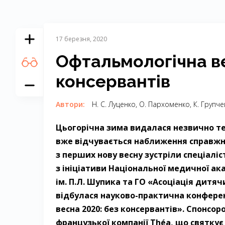
17 березня, 2020
Офтальмологічна ве
консервантів
Автори:
­Н. ­С. ­Луценко, ­О. ­Пархоменко, К. ­Групчев
Цьогорічна зима видалася незвично теп
вже відчувається наближення справжн
з перших нову весну зустріли спеціаліст
з ініціативи Національної медичної ак
ім. П.Л. Шупика та ГО «Асоціація дитя
відбулася науково-практична конфере
весна 2020: без консервантів». Спонсо
французької компанії Théa, що святкує