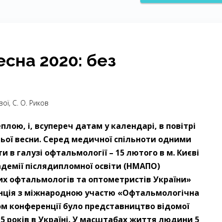
сна 2020: без
ої, ­С. ­О. ­Риков
лою, і, всупереч датам у календарі, в повітрі
ьої весни. Серед медичної спільноти одними
и в галузі офтальмології – 15 лютого в м. Києві
адемії післядипломної освіти (НМАПО)
чих офтальмологів та оптометристів України»
нція з міжнародною участю «Офтальмологічна
ром конференції було представництво відомої
 5 років в Україні. У масштабах життя людини 5