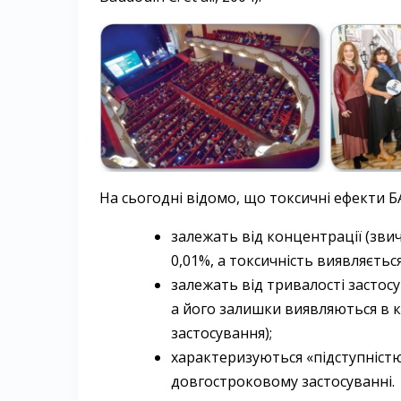
На сьогодні відомо, що токсичні ефекти БАХ (D
залежать від концентрації (зви
0,01%, а токсичність виявляєтьс
залежать від тривалості застос
а його залишки виявляються в к
застосування);
характеризуються «підступністю
довгостроковому застосуванні.