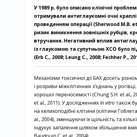
У 1989 р. було описано клінічні проблем
отримували антиглаукомні очні краплі
проведенням операції (Sherwood M.B. et
ризик виникнення зовнішніх рубців, кр
втручання. Негативний вплив антиглау
із глаукомою та супутньою ХСО було п
(Erb C., 2008; Leung C., 2008; Fechher P., 20
Механізми токсичної дії БАХ досить різно
і розриви міжклітинних з’єднань у рогівці
хорошої переносимості (Chung S.H. et al., 200
et al., 2011). У дослідженнях
іn vitro
також бу
на келихоподібні клітини (клітини Гоблета) (Lin
al., 2004), зменшуючи їх щільність та кіл
індукує запалення шляхом збільшення вмісту
Baudouin C. et al., 2004).