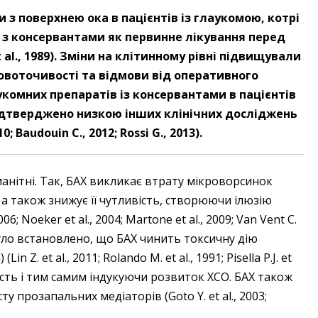
и з поверхнею ока в пацієнтів із глаукомою, котрі
 з консервантами як первинне лікування перед
 al., 1989). Зміни на клітинному рівні підвищували
овоточивості та відмови від оперативного
комних препаратів із консервантами в пацієнтів
ідтверджено низкою інших клінічних досліджень
10; Baudouin С., 2012; Rossi G., 2013).
манітні. Так, БАХ викликає втрату мікроворсинок
, а також знижує її чутливість, створюючи ілюзію
6; Noeker et al., 2004; Martone et al., 2009; Van Vent C.
ло встановлено, що БАХ чинить токсичну дію
 Z. et al., 2011; Rolando M. et al., 1991; Pisella P.J. et
ькість і тим самим індукуючи розвиток ХСО. БАХ також
 прозапальних медіаторів (Goto Y. et al., 2003;