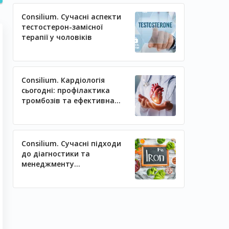
Consilium. Сучасні аспекти
тестостерон-замісної
терапії у чоловіків
Consilium. Кардіологія
сьогодні: профілактика
тромбозів та ефективна
регуляція артеріального
тиску
Consilium. Сучасні підходи
до діагностики та
менеджменту
залізодефіцитних станів