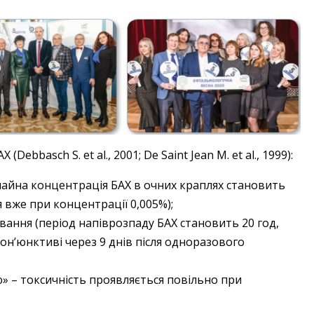
ebbasch S. et al., 2001; De Saint Jean M. et al., 1999):
чайна концентрація БАХ в очних краплях становить
я вже при концентрації 0,005%);
ування (період напіврозпаду БАХ становить 20 год,
он’юнктиві через 9 днів після одноразового
» – токсичність проявляється повільно при