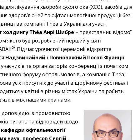
в для лікування хвороби сухого ока (ХСО), засобів для
ння здоров’я очей та офтальмологічної продукції без
вництва компанії Théa в Україні для учас­ті
 холдингу Théa ­Анрі ­Шибре
– представник відомої
ом якого був розроблений перший у світі
®
 АВАК
. Під час урочистої церемонії відкриття
я ­
Надзвичайний і ­Повноважний Посол Франції
в учасників та організаторів конференції з початком
ичного форуму офтальмологів, а компанію Théa – ​
просив усіх присутніх до участі в щорічному фестивалі
иться у квітні в різних містах України та робить
в’язків між нашими країнами.
а доповіддю із промовистою
оків питань та відповідей щодо
 кафедри офтальмології
х наук, професор ­Сергій ­