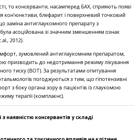
сті, то консерванти, насамперед БАХ, сприяють появі
мія кон’юнктиви, блефарит і поверхневий точковий
о, що заміна антиглаукомного препарату з
була асоційована зі значним зменшенням ознак
al., 2012).
омфорт, зумовлений антиглаукомним препаратом,
штою призводить до недотримання режиму лікування
ого тиску (ВОТ). За результатами опитування
 офтальмологів погоджуються з тим, що гіпотензивні
рт з боку органа зору в пацієнтів із глаукомою
иму терапії (комплаєнс).
 з наявністю консервантів у складі
отичного та токсичного впливів на клітини