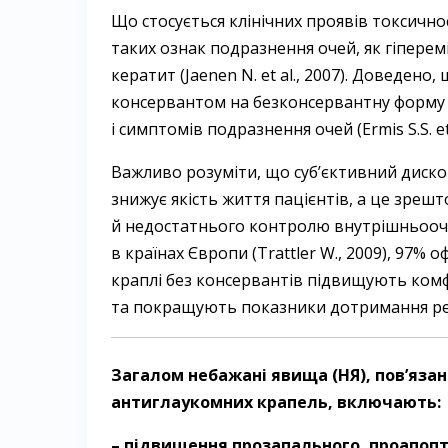
Що стосується клінічних проявів токсично
таких ознак подразнення очей, як гіпере
кератит (Jaenen N. et al., 2007). Доведен
консервантом на безконсервантну форму 
і симптомів подразнення очей (Ermis S.S. et 
Важливо розуміти, що суб’єктивний диск
знижує якість життя пацієнтів, а це зре
й недостатнього контролю внутрішньоочн
в країнах Європи (Trattler W., 2009), 97%
краплі без консервантів підвищують комфо
та покращують показники дотримання реж
Загалом небажані явища (НЯ), пов’язані
антиглаукомних крапель, включають:
– підвищення прозапального, проапопт