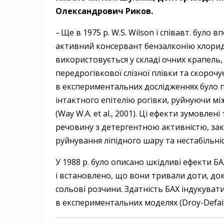
Олександрович ­Риков.
– Ще в 1975 р. W.S. Wilson і спів­авт. було
активний консервант бензалконію хлорид 
використовується у складі очних крапель
передрогівкової слізної плівки та скорочує
в експериментальних дослідженнях було
інтактного епітелію рогівки, руйнуючи мі
(Way W.A. et al., 2001). Ці ефекти зумовл
речовину з детергентною активністю, зак
руйнування ліпідного шару та нестабільність
У 1988 р. було описано шкідливі ефекти БАХ 
і встановлено, що вони тривали доти, док
сольові розчини. Здатність БАХ індукува
в експериментальних моделях (Droy-Defaix M