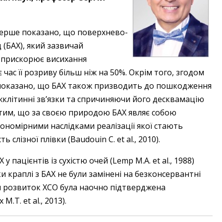
 вперше показано, що ­поверхнево-
(БАХ), який зазвичай
, прискорює висихання
 час її розриву більш ніж на 50%. Окрім того, згодом
 показано, що БАХ також призводить до пошкодження
жклітинні зв’язки та спричиняючи його десквамацію
ені тим, що за своєю природою БАХ являє собою
ономірними наслідками реалізації якої стають
 слізної плівки (Baudouin C. et al., 2010).
у пацієнтів із сухістю очей (Lemp M.A. et al., 1988)
и краплі з БАХ не були замінені на безконсервантні
ти розвиток ХСО була наочно підтверджена
.T. et al., 2013).