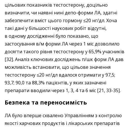
цільових показників тестостерону, доцільно
визначити, чи наявні нині депо-форми ЛА, здатні
забезпечити вміст цього гормону ≤20 нг/дл. Хоча
такі дані у більшості наукових робіт відсутні,
в одному дослідженні було показано, що
застосування в/м форми ЛА через 1 міс дозволило
досягти такого рівня тестостерону у 65,9% учасників
[32]. Аналіз ключових досліджень п/шк форм ЛА дав
можливість встановити, що цільове значення
тестостерону ≤20 нг/дл вдалося отримати у 97,5;
93,7; 90,0 та 88,3% пацієнтів, у яких зазначені
препарати вводили через 1, 3, 4 та 6 міс [21, 33-35].
Безпека та переносимість
ЛА було вперше схвалено Управлінням з контролю
якості харчових продуктів і лікарських препаратів