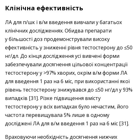
Клінічна ефективність
ЛА для п/шк і в/м введення вивчали у багатьох
клінічних дослідженнях. Обидва препарати
у більшості доз продемонстрували високу
ефективність у зниженні рівня тестостерону до ≤50
нг/дл. До кінця дослідження усі вивчені форми
забезпечували досягнення цільової концентрації
тестостерону у >97% хворих, окрім в/м форми ЛА
для введення 1 раз на 6 міс, при використанні якої
рівень тестостерону знижувався до ≤50 нг/дл у 93%
випадків [31]. Різке підвищення вмісту
тестостерону у всіх випадках було нечастим, його
частота перевищувала 5% лише в одному
досліджені ЛА для в/м введення 1 раз на 6 міс [31].
Враховуючи необхідність досягнення нижчих