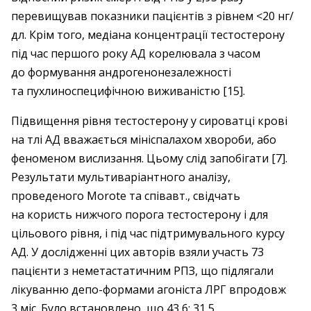
перевищував показники пацієнтів з рівнем <20 нг/
дл. Крім того, медіана концентрації тестостерону
під час першого року АД корелювала з часом
до формування андрогенонезалежності
та пухлиноспецифічною виживаністю [15].
Підвищення рівня тестостерону у сироватці крові
на тлі АД вважається мініспалахом хвороби, або
феноменом вислизання. Цьому слід запобігати [7].
Результати мультиваріантного аналізу,
проведеного Morote та співавт., свідчать
на користь нижчого порога тестостерону і для
цільового рівня, і під час підтримувального курсу
АД. У дослідженні цих авторів взяли участь 73
пацієнти з неметастатичним РПЗ, що підлягали
лікуванню депо-формами агоніста ЛРГ впродовж
3 міс. Було встановлено, що 43,6; 31,5