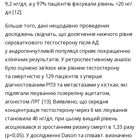
9,2 нг/дл, а у 97% пацієнтів фіксували рівень <20 нг/
дл [12].
Більше того, дані нещодавно проведених
досліджень свідчать, що досягнення нижчого рівня
сироваткового тестостерону після АД
у андрогенчутливій популяції сприяє покращенню
клінічних результатів. У ретроспективному аналізі
було оцінено зв’язок між рівнем тестостерону
та смертністю у 129 пацієнтів з уперше
діагностованим РПЗ та метастазами у кістках, які
підлягали лікуванню гозереліну ацетатом,
агоністом ЛРГ [13]. Виявлено, що середня
концентрація тестостерону через 6 міс лікування
становила 40 нг/дл, при цьому вищий рівень
асоціювався зі зростанням ризику смерті в 1,33 разу
(p<0,05). У дослідженні Dason та співавт. визначено