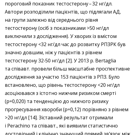
пороговий показник тестостерону – ​32 нг/дл.
Автори розподілили пацієнтів, що підлягали АД,
на групи залежно від середнього рівня
тестостерону (осіб з показниками >50 нг/дл
виключили з дослідження). У хворих із вмістом
тестостерону <32 нг/дл час до розвитку РПЗРК був
значно довшим, ніж у пацієнтів з рівнем
тестостерону 32‑50 нг/дл [2]. У 2013 р. Bertaglia
та співавт. провели більш масштабне проспективне
дослідження за участю 153 пацієнтів з РПЗ. Було
встановлено, що рівень тестостерону <20 нг/дл
асоціювався з істотно нижчим ризиком смерті
(p=0,020) та тенденцією до нижчого ризику
прогресування хвороби (p=0,12) порівняно з рівнем
>20 нг/дл [14]. Зіставний результат отримали
і Perachino та співавт., які виявили статистично
достовірний і клінічно значущий прямий зв’язок між