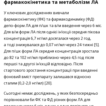
фармакокінетика та метаболізм ЛА
У ключових дослідженнях вивчали
фармакокінетику (ФК) та фармакодинаміку (ФД)
депо-форм ЛА для п/шк та в/м введення через 6 міс.
Для в/м форм ЛА після однієї ін’єкції середня пікова
концентрація 6,7 нг/мл досягалася через 2 год,
а тоді знижувалася до 0,07 нг/мл через 24 тижні [5].
Для п/шк форм ЛА середня концентрація зростала
до 82 та 102 нг/мл приблизно через 4,5 год після
першої та другої ін’єкцій відповідно. Після
стартового зростання концентрації при введенні
фоновий вміст препарату залишався відносно
сталим (0,2-2,0 нг/мл) [20].
Сьогодні немає досліджень, у яких безпосередньо
порівнювали би ФК та ФД різних форм ЛА для