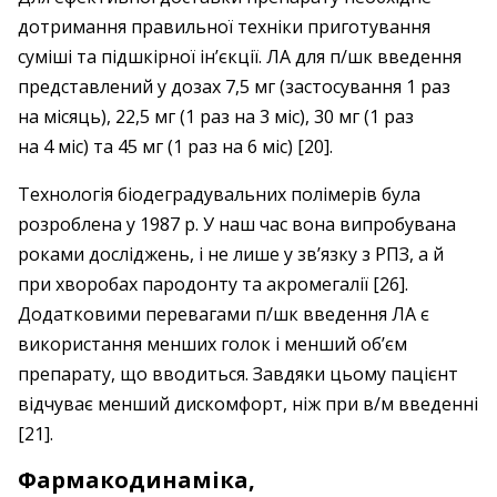
дотримання правильної техніки приготування
суміші та підшкірної ін’єкції. ЛА для п/шк введення
представлений у дозах 7,5 мг (застосування 1 раз
на місяць), 22,5 мг (1 раз на 3 міс), 30 мг (1 раз
на 4 міс) та 45 мг (1 раз на 6 міс) [20].
Технологія біодеградувальних полімерів була
розроблена у 1987 р. У наш час вона випробувана
роками досліджень, і не лише у зв’язку з РПЗ, а й
при хворобах пародонту та акромегалії [26].
Додатковими перевагами п/шк введення ЛА є
використання менших голок і менший об’єм
препарату, що вводиться. Завдяки цьому пацієнт
відчуває менший дискомфорт, ніж при в/м введенні
[21].
Фармакодинаміка,