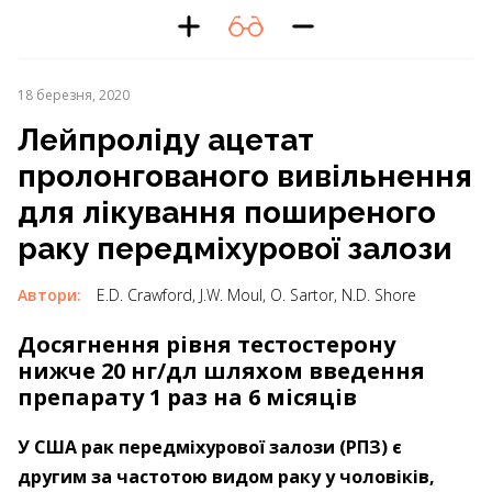
18 березня, 2020
Лейпроліду ацетат
пролонгованого вивільнення
для лікування поширеного
раку передміхурової залози
Автори:
E.D. Crawford, J.W. Moul, O. Sartor, N.D. Shore
Досягнення рівня тестостерону
нижче 20 нг/дл шляхом введення
препарату 1 раз на 6 місяців
У США рак передміхурової залози (РПЗ) є
другим за частотою видом раку у чоловіків,