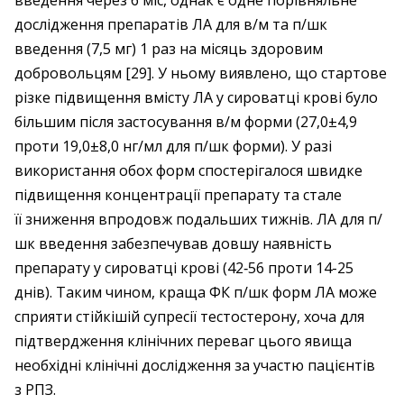
введення через 6 міс, однак є одне порівняльне
дослідження препаратів ЛА для в/м та п/шк
введення (7,5 мг) 1 раз на місяць здоровим
добровольцям [29]. У ньому виявлено, що стартове
різке підвищення вмісту ЛА у сироватці крові було
більшим після застосування в/м форми (27,0±4,9
проти 19,0±8,0 нг/мл для п/шк форми). У разі
використання обох форм спостерігалося швидке
підвищення концентрації препарату та стале
її зниження впродовж подальших тижнів. ЛА для п/
шк введення забезпечував довшу наявність
препарату у сироватці крові (42‑56 проти 14-25
днів). Таким чином, краща ФК п/шк форм ЛА може
сприяти стійкішій супресії тестостерону, хоча для
підтвердження клінічних переваг цього явища
необхідні клінічні дослідження за участю пацієнтів
з РПЗ.