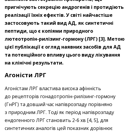
пригнічують секрецію андрогенів і протидіють
реалізації їхніх ефектів. У світі найчастіше
застосовують такий вид АД, як синтетичні
пептиди, що є копіями природного
лютеотропін-рилізинг-гормону (ЛРГ) [3]. Метою
цієї публікації є огляд наявних засобів для АД
та потенційного впливу цього виду лікування
на клінічні результати.
Агоністи ЛРГ
Агоністам ЛРГ властива висока афінність
до рецепторів гонадотропін-рилізинг-гормону
(ГнРГ) та довший час напіврозпаду порівняно
з природним ЛРГ. Тоді як період напіврозпаду
ендогенного ЛРГ становить 2-6 хв [4, 5], для
синтетичних аналогів цей показник дорівнює