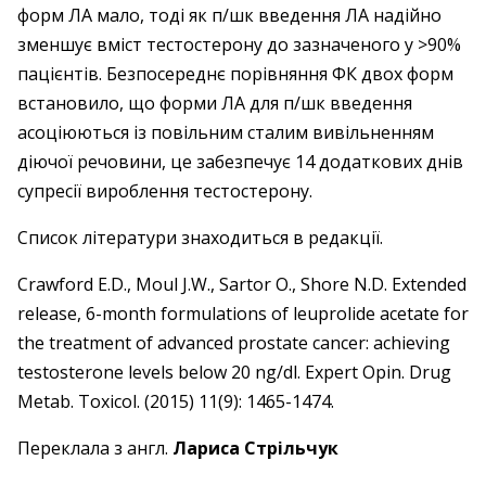
форм ЛА мало, тоді як п/шк введення ЛА надійно
зменшує вміст тестостерону до зазначеного у >90%
пацієнтів. Безпосереднє порівняння ФК двох форм
встановило, що форми ЛА для п/шк введення
асоціюються із повільним сталим вивільненням
діючої речовини, це забезпечує 14 додаткових днів
супресії вироблення тестостерону.
Список літератури знаходиться в редакції.
Crawford E.D., Moul J.W., Sartor O., Shore N.D. Extended
release, 6-month formulations of leuprolide acetate for
the treatment of advanced prostate cancer: achieving
testosterone levels below 20 ng/dl. Expert Opin. Drug
Metab. Toxicol. (2015) 11(9): 1465-1474.
Переклала з англ.
Лариса Стрільчук