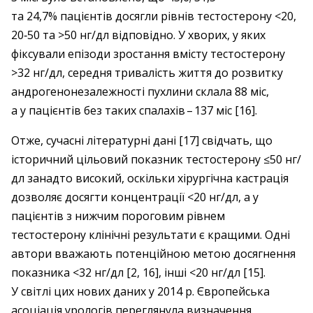
та 24,7% пацієнтів досягли рівнів тестостерону <20,
20‑50 та >50 нг/дл відповідно. У хворих, у яких
фіксували епізоди зростання вмісту тестостерону
>32 нг/дл, середня тривалість життя до розвитку
андрогенонезалежності пухлини склала 88 міс,
а у пацієнтів без таких спалахів – ​137 міс [16].
Отже, сучасні літературні дані [17] свідчать, що
історичний цільовий показник тестостерону ≤50 нг/
дл занадто високий, оскільки хірургічна кастрація
дозволяє досягти концентрації <20 нг/дл, а у
пацієнтів з нижчим пороговим рівнем
тестостерону клінічні результати є кращими. Одні
автори вважають потенційною метою досягнення
показника <32 нг/дл [2, 16], інші <20 нг/дл [15].
У світлі цих нових даних у 2014 р. Європейська
асоціація урологів переглянула визначення