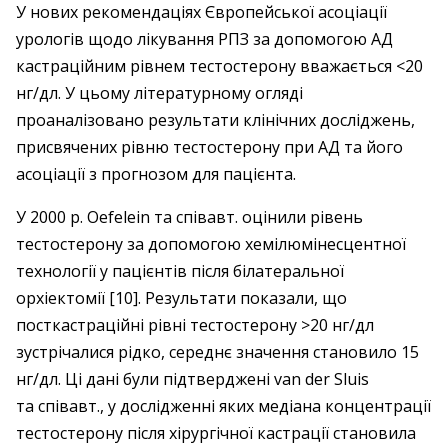
У нових рекомендаціях Європейської асоціації
урологів щодо лікування РПЗ за допомогою АД
кастраційним рівнем тестостерону вважається <20
нг/дл. У цьому літературному огляді
проаналізовано результати клінічних досліджень,
присвячених рівню тестостерону при АД та його
асоціації з прогнозом для пацієнта.
У 2000 р. Oefelein та співавт. оцінили рівень
тестостерону за допомогою хемілюмінесцентної
технології у пацієнтів після білатеральної
орхіектомії [10]. Результати показали, що
посткастраційні рівні тестостерону >20 нг/дл
зустрічалися рідко, середнє значення становило 15
нг/дл. Ці дані були підтверджені van der Sluis
та співавт., у дослідженні яких медіана концентрації
тестостерону після хірургічної кастрації становила