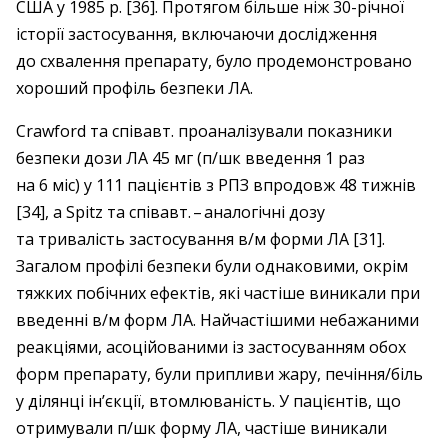
США у 1985 р. [36]. Протягом більше ніж 30-річної
історії застосування, включаючи дослідження
до схвалення препарату, було продемонстровано
хороший профіль безпеки ЛА.
Crawford та співавт. проаналізували показники
безпеки дози ЛА 45 мг (п/шк введення 1 раз
на 6 міс) у 111 пацієнтів з РПЗ впродовж 48 тижнів
[34], а Spitz та співавт. – ​аналогічні дозу
та тривалість застосування в/м форми ЛА [31].
Загалом профілі безпеки були однаковими, окрім
тяжких побічних ефектів, які частіше виникали при
введенні в/м форм ЛА. Найчастішими небажаними
реакціями, асоційованими із застосуванням обох
форм препарату, були припливи жару, печіння/біль
у ділянці ін’єкції, втомлюваність. У пацієнтів, що
отримували п/шк форму ЛА, частіше виникали