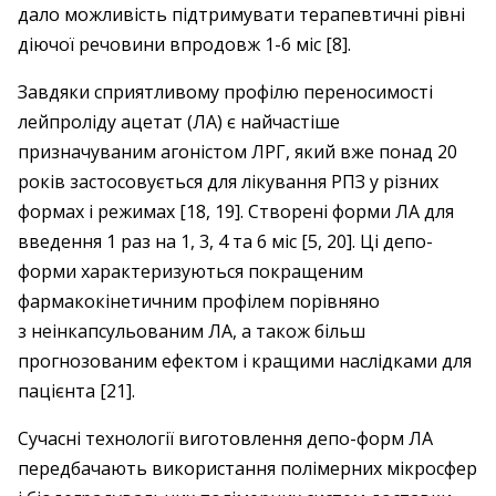
дало можливість підтримувати терапевтичні рівні
діючої речовини впродовж 1-6 міс [8].
Завдяки сприятливому профілю переносимості
лейпроліду ацетат (ЛА) є найчастіше
призначуваним агоністом ЛРГ, який вже понад 20
років застосовується для лікування РПЗ у різних
формах і режимах [18, 19]. Створені форми ЛА для
введення 1 раз на 1, 3, 4 та 6 міс [5, 20]. Ці депо-
форми характеризуються покращеним
фармакокінетичним профілем порівняно
з неінкапсульованим ЛА, а також більш
прогнозованим ефектом і кращими наслідками для
пацієнта [21].
Сучасні технології виготовлення депо-форм ЛА
передбачають використання полімерних мікросфер