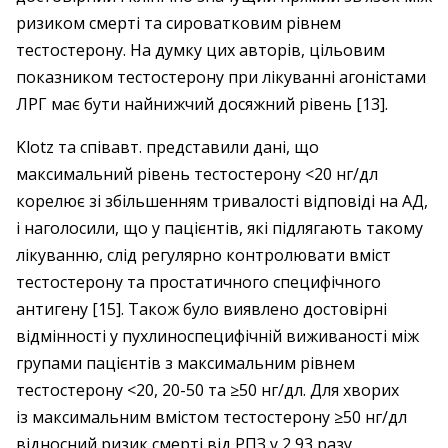
ризиком смерті та сироватковим рівнем
тестостерону. На думку цих авторів, цільовим
показником тестостерону при лікуванні агоністами
ЛРГ має бути найнижчий досяжний рівень [13].
Klotz та співавт. представили дані, що
максимальний рівень тестостерону <20 нг/дл
корелює зі збільшенням тривалості відповіді на АД,
і наголосили, що у пацієнтів, які підлягають такому
лікуванню, слід регулярно контролювати вміст
тестостерону та простатичного специфічного
антигену [15]. Також було виявлено достовірні
відмінності у пухлиноспецифічній виживаності між
групами пацієнтів з максимальним рівнем
тестостерону <20, 20-50 та ≥50 нг/дл. Для хворих
із максимальним вмістом тестостерону ≥50 нг/дл
відносний ризик смерті від РПЗ у 2,93 разу