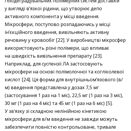
і біодеградувальних полімерних систем доставки
у вигляді в’язкої рідини, що утворює депо
активного компонента у місці введення.
Мікросфери, поступово розпадаючись у місці
ін’єкційного введення, вивільняють активну
речовину у кровообіг [22]. У виробництві мікросфер
використовують різні полімери, що впливає
на швидкість вивільнення препарату [23].
Наприклад, для суспензії ЛА застосовують
мікросфери на основі полімолочної та когліколевої
кислот [24]. Ця форма для внутрішньом’язового (в/
м) введення представлена у дозах 7,5 мг
(застосування 1 раз на 1 міс), 22,5 мг (1 раз на 3 міс),
30 мг (1 раз на 4 міс) та 45 мг (1 раз на 6 міс) [5].
У зв’язку зі складною нелінійною кінетикою
мікросфери для в/м введення не завжди можуть
забезпечити повністю контрольоване, тривале