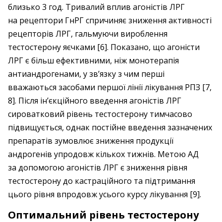
близько 3 год. Тривалий вплив агоністів ЛРГ
на рецептори ГнРГ спричиняє зниження активності
рецепторів ЛРГ, гальмуючи вироблення
тестостерону яєчками [6]. Показано, що агоністи
ЛРГ є більш ефективними, ніж монотерапія
антиандрогенами, у зв’язку з чим перші
вважаються засобами першої лінії лікування РПЗ [7,
8]. Після ін’єкційного введення агоністів ЛРГ
сироватковий рівень тестостерону тимчасово
підвищується, однак постійне введення зазначених
препаратів зумовлює зниження продукції
андрогенів упродовж кількох тижнів. Метою АД
за допомогою агоністів ЛРГ є зниження рівня
тестостерону до кастраційного та підтримання
цього рівня впродовж усього курсу лікування [9].
Оптимальний рівень тестостерону