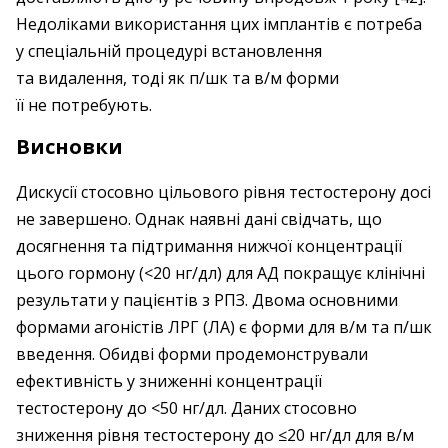
Недоліками використання цих імплантів є потреба
у спеціальній процедурі встановлення
та видалення, тоді як п/шк та в/м форми
її не потребують.
Висновки
Дискусії стосовно цільового рівня тестостерону досі
не завершено. Однак наявні дані свідчать, що
досягнення та підтримання нижчої концентрації
цього гормону (<20 нг/дл) для АД покращує клінічні
результати у пацієнтів з РПЗ. Двома основними
формами агоністів ЛРГ (ЛА) є форми для в/м та п/шк
введення. Обидві форми продемонстрували
ефективність у зниженні концентрації
тестостерону до <50 нг/дл. Даних стосовно
зниження рівня тестостерону до ≤20 нг/дл для в/м