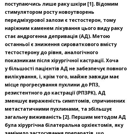
поступаючись лише раку шкіри [1]. Відомим
стимулятором росту новоутворень
передміхурової залози є тестостерон, тому
наріжним каменем лікування цього виду раку
стає андрогенна депривація (АД). Метою
останньої є зниження сироваткового вмісту
тестостерону до рівня, аналогічного
показникам після хірургічної кастрації. Хоча
у більшості пацієнтів АД не забезпечує повного
вилікування, і, крім того, майже завжди має
місце прогресування пухлини до РПЗ,
резистентного до кастрації (РПЗРК), АД
зменшує вираженість симптомів, спричинених
метастатичними пухлинами, та збільшує
загальну виживаність [2]. Першим методом АД
була хірургічна білатеральна орхіектомія, яку
замінило застосування препаратів, що