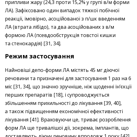
припливи жару (24,3 проти 15,2% у групі в/м форми
ЛА). Зафіксовано один випадок тяжкої побічної
реакції, імовірно, асоційованої з п/шк введенням
ЛА (втрата лібідо), та два асоційованих з в/м
формою ЛА (псевдообструкція товстої кишки
та стенокардія) [31, 34].
Режим застосування
Найновіші депо-форми ЛА містять 45 мг діючої
речовини та призначені для застосування 1 раз на 6
міс [31, 34], що значно зручніше, ніж щоденні ін’єкції
перших препаратів [18], і супроводжується
збільшенням прихильності до лікування [39, 40],
а також підвищенням економічної ефективності
лікування [41]. Враховуючи це, триває розроблення
форм ЛА ще тривалішої дії, зокрема, імплантів, що
доставляють діючу речовину впродовж 1 року [42].