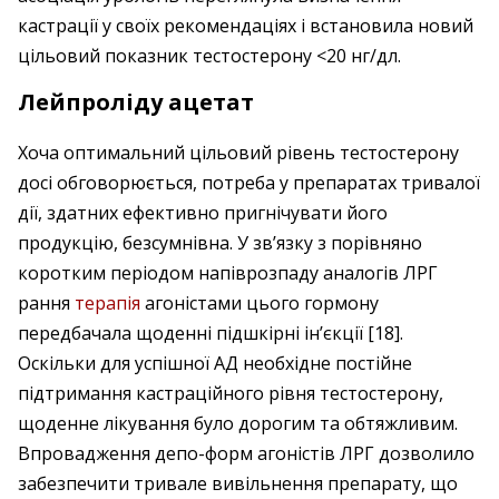
кастрації у своїх рекомендаціях і встановила новий
цільовий показник тестостерону <20 нг/дл.
Лейпроліду ацетат
Хоча оптимальний цільовий рівень тестостерону
досі обговорюється, потреба у препаратах тривалої
дії, здатних ефективно пригнічувати його
продукцію, безсумнівна. У зв’язку з порівняно
коротким періодом напіврозпаду аналогів ЛРГ
рання
терапія
агоністами цього гормону
передбачала щоденні підшкірні ін’єкції [18].
Оскільки для успішної АД необхідне постійне
підтримання кастраційного рівня тестостерону,
щоденне лікування було дорогим та обтяжливим.
Впровадження депо-форм агоністів ЛРГ дозволило
забезпечити тривале вивільнення препарату, що