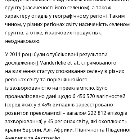
ґрунту (насиченості його селеном), а також
характеру опадів у географічному регіоні. Таким
чином, у різних регіонах світу насиченість селеном
ґрунтів, а отже, й харчових продуктів є
неоднаковою.
У 2011 році були опубліковані результати
дослідження J. Vanderlelie et al., спрямованого
на вивчення статусу споживання селену в різних
регіонах світу та порівняння його
із захворюваністю на прееклампсію. Було
проаналізовано дані щодо 6 456 570 вагітностей
(серед яких у 3,45% випадків зареєстровано
розвиток прееклампсії – ​загалом 222 812 епізодів
захворювання) у 45 регіонах світу, які охоплюють
країни Європи, Азії, Африки, Північної та Південної
Америки та Австралію.