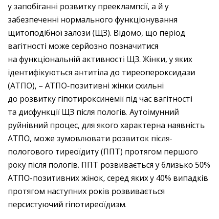
у запобіганні розвитку прееклампсії, а й у
забезпеченні нормального функціонування
щитоподібної залози (ЩЗ). Відомо, що період
вагітності може серйозно позначитися
на функціональній активності ЩЗ. Жінки, у яких
ідентифікуються антитіла до тиреопер­оксидази
(АТПО), – ​АТПО-позитивні жінки схильні
до розвитку гіпотироксинемії під час вагітності
та дисфункції ЩЗ після пологів. Аутоімунний
руйнівний процес, для якого характерна наявність
АТПО, може зумовлювати розвиток після­
пологового тиреоїдиту (ППТ) протягом першого
року після пологів. ППТ розвивається у близько 50%
АТПО-позитивних жінок, серед яких у 40% випадків
протягом наступних років розвивається
персистуючий гіпотиреоїдизм.