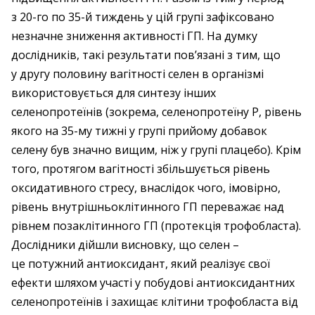
з 20-го по 35-й тиждень у цій групі зафіксовано
незначне зниження активності ГП. На думку
дослідників, такі результати пов’язані з тим, що
у другу половину вагітності селен в організмі
використовується для синтезу інших
селенопротеїнів (зокрема, селенопротеїну Р, рівень
якого на 35-му тижні у групі прийому добавок
селену був значно вищим, ніж у групі плацебо). Крім
того, протягом вагітності збільшується рівень
оксидативного стресу, внаслідок чого, імовірно,
рівень внутрішньоклітинного ГП переважає над
рівнем позаклітинного ГП (протекція трофобласта).
Дослідники дійшли висновку, що селен – ​
це потужний анти­оксидант, який реалізує свої
ефекти шляхом участі у побудові антиоксидантних
селенопротеїнів і захищає клітини трофо­бласта від