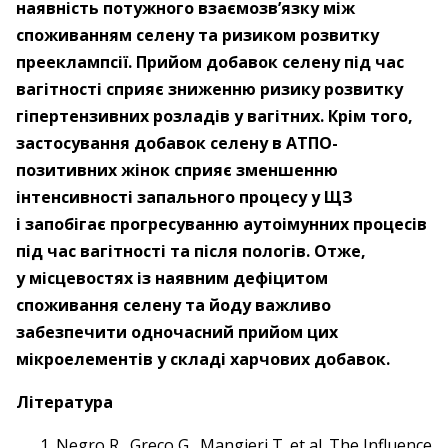
наявність потужного взаємозв’язку між
споживанням селену та ризиком розвитку
прееклампсії. Прийом добавок селену під час
вагітності сприяє зниженню ризику розвитку
гіпертензивних розладів у вагітних. Крім того,
застосування добавок селену в АТПО-
позитивних жінок сприяє зменшенню
інтенсивності запального процесу у ЩЗ
і запобігає прогресуванню аутоімунних процесів
під час вагітності та після пологів. Отже,
у місцевостях із наявним дефіцитом
споживання селену та йоду важливо
забезпечити одночасний прийом цих
мікроелементів у складі харчових добавок.
Література
Negro R., Greco G., Mangieri T. et al. The Influence