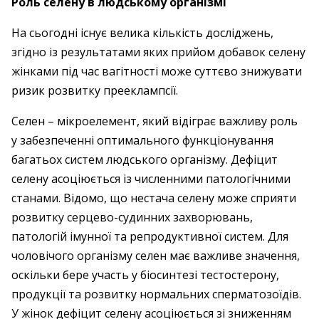
Роль селену в людському організмі
На сьогодні існує велика кількість досліджень,
згідно із результатами яких прийом добавок селену
жінками під час вагітності може суттєво знижувати
ризик розвитку прееклампсії.
Селен – ​мікроелемент, який відіграє важливу роль
у забезпеченні оптимального функціонування
багатьох систем людського організму. Дефіцит
селену асоціюється із численними патологічними
станами. Відомо, що нестача селену може сприяти
розвитку серцево-судин­них захворювань,
патологій імунної та репродуктивної систем. Для
чоловічого організму селен має важливе значення,
оскільки бере участь у біосинтезі тестостерону,
продукції та розвитку нормальних сперматозоїдів.
У жінок дефіцит селену асоціюється зі зниженням