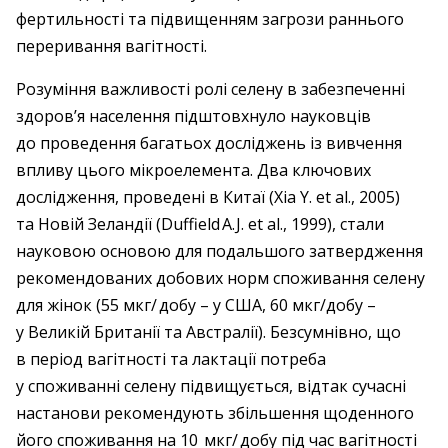
фертильності та підвищенням загрози раннього
переривання вагітності.
Розуміння важливості ролі селену в забезпеченні
здоров’я населення підштовхнуло науковців
до проведення багатьох досліджень із вивчення
впливу цього мікроелемента. Два ключових
дослідження, проведені в Китаї (Xia Y. et al., 2005)
та Новій Зеландії (Duffield A. J. et al., 1999), стали
науковою основою для подальшого затвердження
рекомендованих добових норм споживання селену
для жінок (55 мкг/ добу – ​у США, 60 мкг/добу – ​
у Великій Британії та Австралії). Безсумнівно, що
в період вагітності та лактації потреба
у споживанні селену підвищується, відтак сучасні
настанови рекомендують збільшення щоденного
його споживання на 10 мкг/ добу під час вагітності