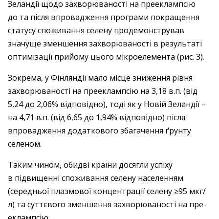
Зеландії щодо захворюваності на прееклампсію
до та після впровадження програми покращення
статусу споживання селену продемонстрував
значуще зменшення захворюваності в результаті
оптимізації прийому цього мікроелемента (рис. 3).
Зокрема, у Фінляндії мало місце зниження рівня
захворюваності на преек­лампсію на 3,18 в.п. (від
5,24 до 2,06% відповідно), тоді як у Новій Зеландії –
на 4,71 в.п. (від 6,65 до 1,94% відповідно) після
впровадження додаткового збагачення ґрунту
селеном.
Таким чином, обидві країни досягли успіху
в підвищенні споживання селену населенням
(середньої плазмової концентрації селену ≥95 мкг/
л) та суттєвого зменшення захворюваності на пре­
еклампсію.