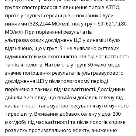
групах спостерігалося підвищення титрів АТПО,
проте у групі S1 середні рівні показника були
нижчими (323,2±44 МО/мл), ніж у групі S0 (621,1±80
МО/мл). При порівнянні результатів
ультразвукових досліджень ЩЗ у динаміці було
відзначено, що у групі S1 не виявлено суттєвих
відмінностей між ехогенністю ЩЗ під час вагітності
та після пологів. Натомість у групі S0 мало місце
значне погіршення результатів ультразвукового
дослідження ЩЗ у після­пологовому періоді
порівняно з такими під час вагітності. Дослідники
дійшли висновку, що прийом добавок селену під
час вагітності гальмує прогресування аутоімунного
тиреоїдиту. Вживання добавок селену у дозі 200
мкг/добу під час вагітності та після пологів сприяє
розвитку протизапального ефекту, зниженню