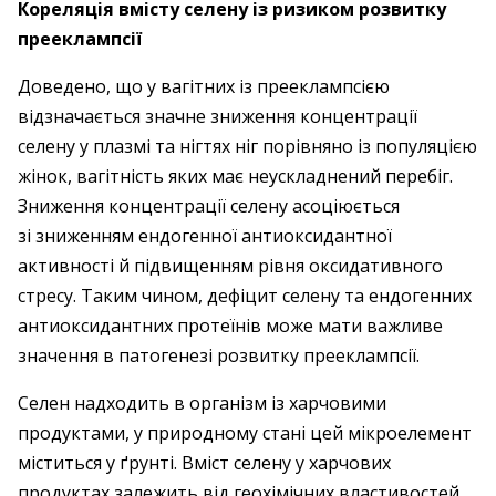
Кореляція вмісту селену із ризиком розвитку
прееклампсії
Доведено, що у вагітних із преек­лампсією
відзначається значне зниження концентрації
селену у плазмі та нігтях ніг порівняно із популяцією
жінок, вагітність яких має неускладнений перебіг.
Зниження концентрації селену асоціюється
зі зниженням ендо­генної антиоксидантної
активності й підвищенням рівня оксидативного
стресу. Таким чином, дефіцит селену та ендогенних
антиоксидантних протеї­нів може мати важливе
значення в патогенезі розвитку прееклампсії.
Селен надходить в організм із харчовими
продуктами, у природному стані цей мікроелемент
міститься у ґрунті. Вміст селену у харчових
продуктах залежить від геохімічних властивостей