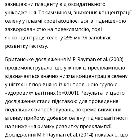
захищаючи плаценту від оксидативного
ушкодження. Таким чином, зниження концентрації
селену у плазмі крові асоціюється із підвищеною
захворюваністю на прееклампсію, тоді
як концентрація селену ≥95 мкг/л запобігає
розвитку гестозу.
Британське дослідження M.P. Rayman et al. (2003)
продемонструвало, що у жінок із прееклампсією
відзначається значно нижча концентрація селену
у нігтях ніг порівняно із контрольною групою
«здорових» вагітних (p=0,001). Результати цього
дослідження стали підставою для проведення
подальших випробовувань, зокрема вивчення
впливу прийому добавок селену під час вагітності
на зниження ризику розвитку прееклампсії.
Дослідження M.P. Rayman et al. (2014) показало, що