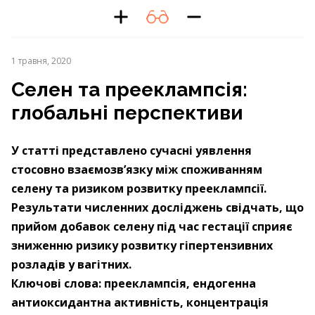
1 травня, 2020
Селен та прееклампсія:
глобальні перспективи
У статті представлено сучасні уявлення
стосовно взаємозв’язку між споживанням
селену та ризиком розвитку прееклампсії.
Результати численних досліджень свідчать, що
прийом добавок селену під час гестації сприяє
зниженню ризику розвитку гіпертензивних
розладів у вагітних.
Ключові слова: прееклампсія, ендогенна
антиоксидантна активність, концентрація