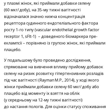
у плазмі жінок, які приймали добавки селену
(60 мкг/ добу), на 35-му тижні вагітності
відзначалася значно нижча концентрація
рецептора судинного ендотеліального фактора
росту 1-го типу (vascular endothelial growth factor
receptor 1, sFlt‑1) – ​доведеного біомаркера пре­
еклампсії – ​порівняно із групою жінок, які приймали
плацебо.
У подальшому було проведено дослідження,
спрямоване на вивчення впливу прийому добавок
селену на ризик розвитку гіпертензивних розладів
під час вагітності (Rayman M.P., 2014), у ході якого
жінки приймали добавки селену 60 мкг/ добу або
плацебо від моменту їх взяття на облік
(у середньому на 12-му тижні вагітності)
до настання пологів. Для оцінки статусу споживання