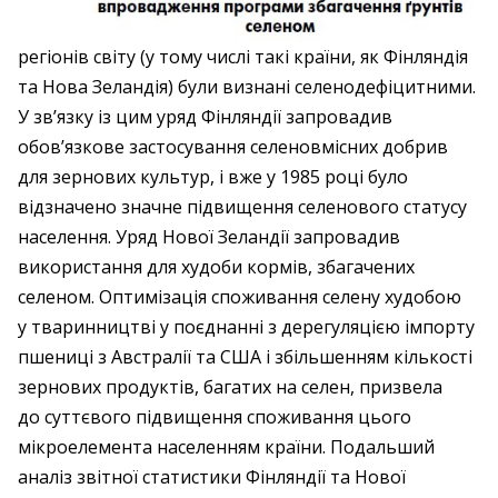
регіонів світу (у тому числі такі країни, як Фінляндія
та Нова Зеландія) були визнані селенодефіцитними.
У зв’язку із цим уряд Фінляндії запровадив
обов’язкове застосування селеновмісних добрив
для зернових культур, і вже у 1985 році було
відзначено значне підвищення селенового статусу
населення. Уряд Нової Зеландії запровадив
використання для худоби кормів, збагачених
селеном. Оптимізація споживання селену худобою
у тваринництві у поєднанні з дерегуляцією імпорту
пшениці з Австралії та США і збільшенням кількості
зернових продуктів, багатих на селен, призвела
до суттєвого підвищення споживання цього
мікроелемента населенням країни. Подальший
аналіз звітної статистики Фінляндії та Нової