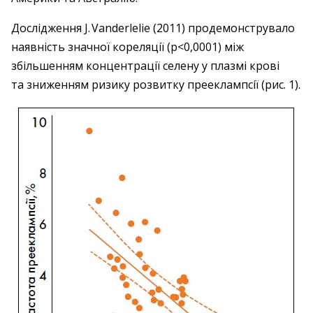
Дослідження J. Vanderlelie (2011) продемонструвало
наявність значної кореляції (р<0,0001) між
збільшенням концентрації селену у плазмі крові
та зниженням ризику розвитку пре­­ек­лампсії (рис. 1).