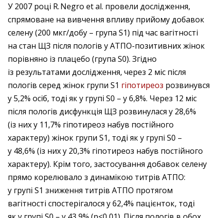
У 2007 році R. Negro et al. провели дослідження,
спрямоване на вивчення впливу прийому добавок
селену (200 мкг/добу – ​група S1) під час вагітності
на стан ЩЗ після пологів у АТПО-позитивних жінок
порівняно із плацебо (група S0). Згідно
із результатами дослідження, через 2 міс після
пологів серед жінок групи S1
гіпотиреоз
розвинувся
у 5,2% осіб, тоді як у групі S0 – ​у 6,8%. Через 12 міс
після пологів дисфункція ЩЗ розвинулася у 28,6%
(із них у 11,7% гіпотиреоз набув постійного
характеру) жінок групи S1, тоді як у групі S0 –
у 48,6% (із них у 20,3% гіпотиреоз набув постійного
характеру). Крім того, застосування добавок селену
прямо корелювало з динамікою титрів АТПО:
у групі S1 зниження титрів АТПО протягом
вагітності спостерігалося у 62,4% пацієнток, тоді
як у групі S0 – ​у 43,9% (p<0,01). Після пологів в обох