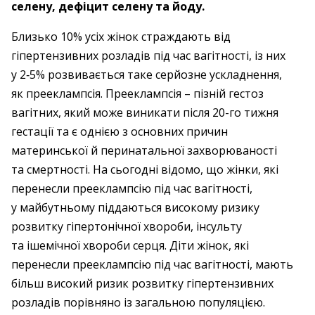
селену, дефіцит селену та йоду.
Близько 10% усіх жінок страждають від
гіпертензивних розладів під час вагітності, із них
у 2‑5% розвивається таке серйозне ускладнення,
як прееклампсія. Прееклампсія – ​пізній гестоз
вагітних, який може виникати після 20-го тижня
гестації та є однією з основних причин
материнської й перинатальної захворюваності
та смертності. На сьогодні відомо, що жінки, які
перенесли преекламп­сію під час вагітності,
у майбутньому піддаються високому ризику
розвитку гіпертонічної хвороби, інсульту
та ішемічної хвороби серця. Діти жінок, які
перенесли прееклампсію під час вагітності, мають
більш високий ризик розвитку гіпертензивних
розладів порівняно із загальною популяцією.