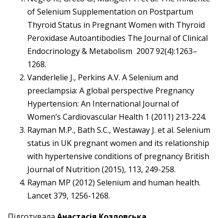
of Selenium Supplementation on Postpartum
Thyroid Status in Pregnant Women with Thyroid
Peroxidase Autoantibodies The Journal of Clinical
Endocrinology & Metabolism 2007 92(4):1263–
1268.
Vanderlelie J., Perkins A.V. A Selenium and
preeclampsia: A global perspective Pregnancy
Hypertension: An International Journal of
Women’s Cardiovascular Health 1 (2011) 213-224.
Rayman M.P., Bath S.C., Westaway J. et al. Selenium
status in UK pregnant women and its relationship
with hypertensive conditions of pregnancy British
Journal of Nutrition (2015), 113, 249-258.
Rayman MP (2012) Selenium and human health.
Lancet 379, 1256-1268.
Підготувала
Анастасія Козловська