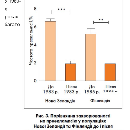
У 1980-
х
роках
багато