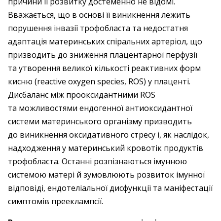
причини її розвитку достеменно не відомі.
Вважається, що в основі її виникнення лежить
порушення інвазії трофобласта та недостатня
адаптація материнських спіральних артеріол, що
призводить до зниження плацентарної перфузії
та утворення великої кількості реактивних форм
кисню (reactive oxygen species, ROS) у плаценті.
Дисбаланс між прооксидантними ROS
та можливостями ендогенної антиоксидантної
системи материнського організму призводить
до виникнення оксидативного стресу і, як наслідок,
надходження у материнський кровотік продуктів
трофо­бласта. Останні розпізнаються імунною
системою матері й зумовлюють розвиток імунної
відповіді, ендотеліальної дисфункції та маніфестації
симптомів прееклампсії.