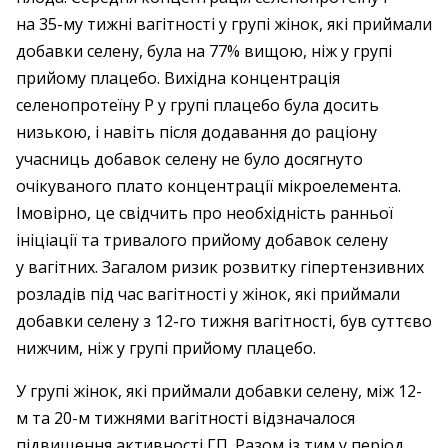
на 35-му тижні вагітності у групі жінок, які приймали
добавки селену, була на 77% вищою, ніж у групі
прийому плацебо. Вихідна концентрація
селенопротеїну Р у групі плацебо була досить
низькою, і навіть після додавання до раціону
учасниць добавок селену не було досягнуто
очікуваного плато концентрації мікроелемента.
Імовірно, це свідчить про необхідність ранньої
ініціації та тривалого прийому добавок селену
у вагітних. Загалом ризик розвитку гіпертензивних
розладів під час вагітності у жінок, які приймали
добавки селену з 12-го тижня вагітності, був суттєво
нижчим, ніж у групі прийому плацебо.
У групі жінок, які приймали добавки селену, між 12-
м та 20-м тижнями вагітності відзначалося
підвищення активності ГП. Разом із тим у період