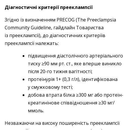
Діагностичні критерії прееклампсії
Згідно із визначенням PRECOG (The Preeclampsia
Community Guideline, гайдлайн Товариства
із прееклампсії), до діагностичних критеріїв
прееклампсії належать:
підвищення діастолічного артеріального
тиску ≥90 мм рт. ст., яке вперше виникло
після 20-го тижня вагітності;
протеїнурія 1+ (0,3 г/л), ідентифікована
у смужковому тесті;
добова втрата білка ≥300 мг або протеїн-
креатинінове співвідношення ≥30 мг/
ммоль.
Незважаючи на високу поширеність прееклампсії