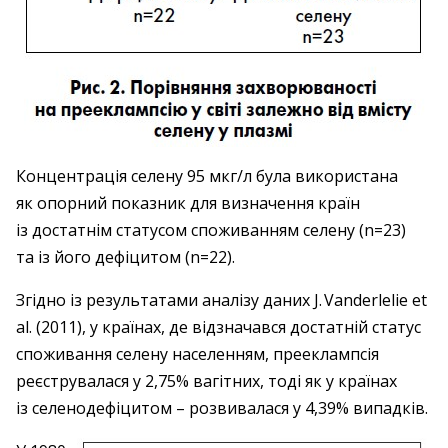
Концентрація селену 95 мкг/л була використана
як опорний показник для визначення країн
із достатнім статусом споживанням селену (n=23)
та із його дефіцитом (n=22).
Згідно із результатами аналізу даних J. Vanderlelie et
al. (2011), у країнах, де відзначався достатній статус
споживання селену населенням, преекламп­сія
реєструвалася у 2,75% вагітних, тоді як у країнах
із селенодефіцитом – ​розвивалася у 4,39% випадків.