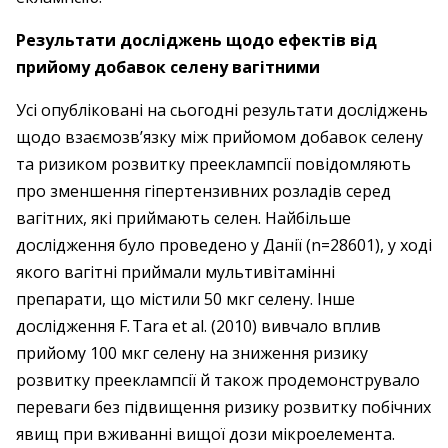
Результати досліджень щодо ефектів від
прийому добавок селену вагітними
Усі опубліковані на сьогодні результати досліджень
щодо взаємозв’язку між прийомом добавок селену
та ризиком розвитку прееклампсії повідомляють
про зменшення гіпертензивних розладів серед
вагітних, які приймають селен. Найбільше
дослідження було проведено у Данії (n=28601), у ході
якого вагітні прий­мали мультивітамінні
препарати, що містили 50 мкг селену. Інше
дослідження F. Tara et al. (2010) вивчало вплив
прийому 100 мкг селену на зниження ризику
розвитку прееклампсії й також продемонструвало
переваги без підвищення ризику розвитку побічних
явищ при вживанні вищої дози мікроелемента.