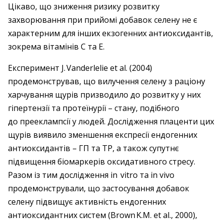
Цікаво, що зниження ризику розвитку
захворювання при прийомі добавок селену не є
характерним для інших екзогенних антиоксидантів,
зокрема вітамінів С та Е.
Експеримент J. Vanderlelie et al. (2004)
продемонстрував, що вилучення селену з раціону
харчування щурів призводило до розвитку у них
гіпертензії та протеїнурії – ​стану, подібного
до прееклампсії у людей. Дослідження плаценти цих
щурів виявило зменшення експресії ендогенних
антиоксидантів – ​ГП та ТР, а також супутнє
підвищення біомаркерів оксидативного стресу.
Разом із тим дослідження in vitro та in vivo
продемонстрували, що застосування добавок
селену підвищує активність ендогенних
антиоксидантних систем (Brown K.M. et al., 2000),