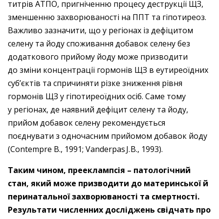
титрів АТПО, пригніченню процесу деструкції ЩЗ,
зменшенню захворюваності на ППТ та гіпотиреоз.
Важливо зазначити, що у регіонах із дефіцитом
селену та йоду споживання добавок селену без
додаткового прийому йоду може призводити
до зміни концентрації гормонів ЩЗ в еутиреоїдних
суб’єктів та спричиняти різке зниження рівня
гормонів ЩЗ у гіпотиреоїдних осіб. Саме тому
у регіо­нах, де наявний дефіцит селену та йоду,
прийом добавок селену рекомендується
поєднувати з одночасним прийомом добавок йоду
(Contempre B., 1991; Vanderpas J. B., 1993).
Таким чином, прееклампсія – ​патологічний
стан, який може призводити до материнської й
перинатальної захворюваності та смертності.
Результати численних досліджень свідчать про