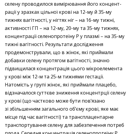
селену проводилося вимірювання його концент­
рації у зразках цільної крові на 12-му й 35-му
тижнях вагітності, у нігтях ніг – ​на 16-му тижні,
активності ГП – ​на ­12-му, 20-му та 35-му тижнях,
концентрації селенопротеїну P у плазмі – ​на 35-му
тижні вагітності. Результати дослідження
продемонстрували, що в жінок, які приймали
добавки селену про­тягом вагітності, значно
підвищилася концентрація цього мікроелемента
у крові між 12-м та 25-м тижнями гестації.
Натомість у групі жінок, які приймали плацебо,
відзначалося суттєве зниження концентрції селену
у крові (що частково може бути пов’язано
зі збільшенням загального об’єму крові, яке має
місце під час вагітності) та трансплацентарне
транспортування селену для забезпечення потреб
плода. Середня концентрація селенопротеїну Р