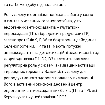
та на 15 мкг/добу під час лактації.
Роль селену в організмі пов’язана з його участю
в синтезі численних селенопротеїнів, у т.ч.
ендогенних антиоксидантів – ​глутатіон-
пероксидази (ГП), тіоредоксин-редуктази (ТР),
селенопротеїнів S, P, W та йодтиронін-дейодиназ.
Селенопротеїни, ТР та ГП мають потужні
антиоксидантні та детоксикаційні властивості, тоді
як дейодиназам D1, D2, D3 належить важлива
регуляторна роль у системі активації/інактивації
тиреоїдних гормонів. Важливість селену для
репродуктивного здоров’я полягає у включенні
його в активний окисно-відновний центр
ендогенних антиоксидантних білків (ГП та ТР), які
беруть участь у нейтралізації ROS.