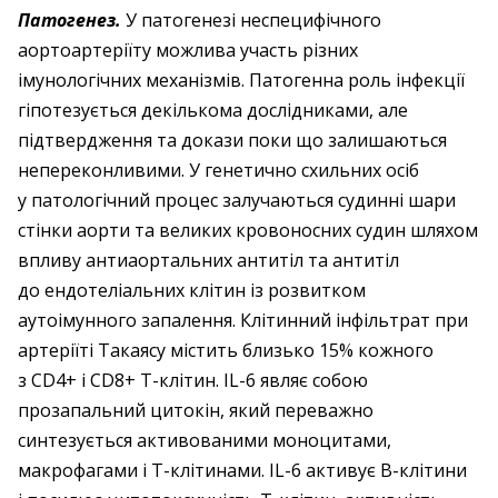
Патогенез.
У патогенезі неспецифічного
аортоартеріїту можлива участь різних
імунологічних механізмів. Патогенна роль інфекції
гіпотезується декількома дослідниками, але
підтвердження та докази поки що залишаються
непереконливими. У генетично схильних осіб
у патологічний процес залучаються судинні шари
стінки аорти та великих кровоносних судин шляхом
впливу антиаортальних антитіл та антитіл
до ендотеліальних клітин із розвитком
аутоімунного запалення. Клітинний інфільтрат при
артеріїті Такаясу містить близько 15% кожного
з CD4+ і CD8+ Т-клітин. IL-6 являє собою
прозапальний цитокін, який переважно
синтезується активованими моноцитами,
макрофагами і Т-клітинами. IL-6 активує В-клітини