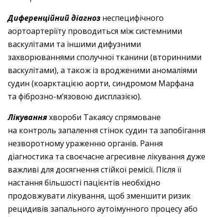
Диференційний діагноз
неспецифічного
аортоартеріїту проводиться між системними
васкулітами та іншими дифузними
захворюваннями сполучної тканини (вторинними
васкулітами), а також із вродженими аномаліями
судин (коарктацією аорти, синдромом Марфана
та фіброзно-м’язовою дисплазією).
Лікування
хвороби Такаясу спрямоване
на контроль запалення стінок судин та запобігання
незворотному ураженню органів. Рання
діагностика та своєчасне агресивне лікування дуже
важливі для досягнення стійкої ремісії. Після її
настання більшості пацієнтів необхідно
продовжувати лікування, щоб зменшити ризик
рецидивів запального аутоімунного процесу або