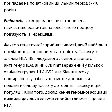
припадає на початковий шкільний період (7-10
років).
Етіологія
захворювання не встановлена,
найчастіше розвиток патологічного процесу
пов’язують із інфекціями.
Фактор генетичної сприйнятливості, який найбільш
послідовно асоціювався з артеріїтом Такаясу, є
алелем HLA-B52 людського лейкоцитарного
антигену (HLA), який був підтверджений у кількох
етнічних групах. HLA-B52 має більш високу
поширеність у азіатів, що може допомогти
пояснити більшу частоту артеріїтів Такаясу в цій
популяції. Крім того, дослідження геномної асоціації
виявили декілька локусів сприйнятливості, що не є
HLA.