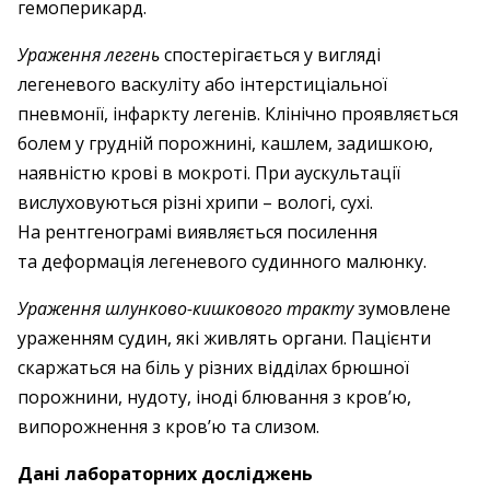
гемоперикард.
Ураження легень
спостерігається у вигляді
легеневого васкуліту або інтерстиціальної
пневмонії, інфаркту легенів. Клінічно проявляється
болем у грудній порожнині, кашлем, задишкою,
наявністю крові в мокроті. При аускультації
вислуховуються різні хрипи – вологі, сухі.
На рентгенограмі виявляється посилення
та деформація легеневого судинного малюнку.
Ураження шлунково-кишкового тракту
зумовлене
ураженням судин, які живлять органи. Пацієнти
скаржаться на біль у різних відділах брюшної
порожнини, нудоту, іноді блювання з кров’ю,
випорожнення з кров’ю та слизом.
Дані лабораторних досліджень