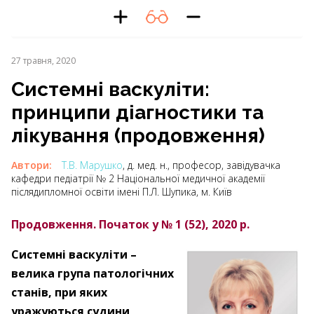
27 травня, 2020
Системні васкуліти:
принципи діагностики та
лікування (продовження)
Автори:
Т.В. Марушко
, д. мед. н., професор, завідувачка
кафедри педіатрії № 2 Національної медичної академії
післядипломної освіти імені П.Л. Шупика, м. Київ
Продовження. Початок у № 1 (52), 2020 р.
Системні васкуліти –
велика група патологічних
станів, при яких
уражуються судини