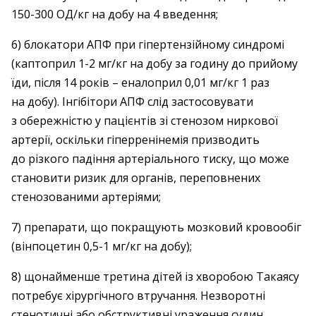
150-300 ОД/кг на добу на 4 введення;
6) блокатори АПФ при гіпертензійному синдромі
(каптоприл 1-2 мг/кг на добу за годину до прийому
їди, після 14 років – еналоприл 0,01 мг/кг 1 раз
на добу). Інгібітори АПФ слід застосовувати
з обережністю у пацієнтів зі стенозом ниркової
артерії, оскільки гіперренінемія призводить
до різкого падіння артеріального тиску, що може
становити ризик для органів, переповнених
стенозованими артеріями;
7) препарати, що покращують мозковий кровообіг
(вінпоцетин 0,5-1 мг/кг на добу);
8) щонайменше третина дітей із хворобою Такаясу
потребує хірургічного втручання. Незворотні
стенотичні або обструктивні ураження судин