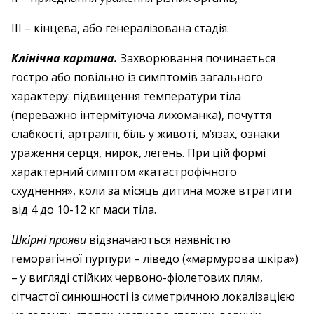
ІІІ – кінцева, або генералізована стадія.
Клінічна картина.
Захворювання починається
гостро або повільно із симптомів загального
характеру: підвищення температури тіла
(переважно інтермітуюча лихоманка), почуття
слабкості, артралгії, біль у животі, м’язах, ознаки
ураження серця, нирок, легень. При цій формі
характерний симптом «катастрофічного
схуднення», коли за місяць дитина може втратити
від 4 до 10-12 кг маси тіла.
Шкірні прояви
відзначаються наявністю
геморагічної пурпури – ліведо («мармурова шкіра»)
– у вигляді стійких червоно-фіолетових плям,
сітчастої синюшності із симетричною локалізацією