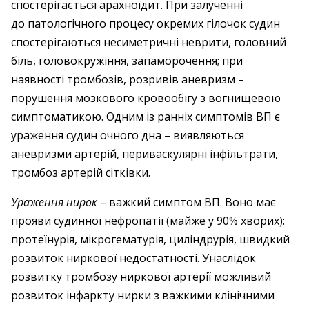
спостерігається арахноїдит. При залученні
до патологічного процесу окремих гілочок судин
спостерігаються несиметричні неврити, головний
біль, головокружіння, запаморочення; при
наявності тромбозів, розривів аневризм –
порушення мозкового кровообігу з вогнищевою
симптоматикою. Одним із ранніх симптомів ВП є
ураження судин очного дна – виявляються
аневризми артерій, периваскулярні інфільтрати,
тромбоз артерій сітківки.
Ураження нирок
– важкий симптом ВП. Воно має
прояви судинної нефропатії (майже у 90% хворих):
протеїнурія, мікрогематурія, циліндрурія, швидкий
розвиток ниркової недостатності. Унаслідок
розвитку тромбозу ниркової артерії можливий
розвиток інфаркту нирки з важкими клінічними