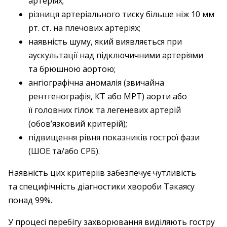
артеріях;
різниця артеріального тиску більше ніж 10 мм
рт. ст. на плечових артеріях;
наявність шуму, який виявляється при
аускультації над підключичними артеріями
та брюшною аортою;
ангіографічна аномалія (звичайна
рентгенографія, КТ або МРТ) аорти або
її головних гілок та легеневих артерій
(обов’язковий критерій);
підвищення рівня показників гострої фази
(ШОЕ та/або СРБ).
Наявність цих критеріїв забезпечує чутливість
та специфічність діагностики хвороби Такаясу
понад 99%.
У процесі перебігу захворювання виділяють гостру