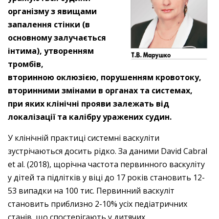
організму з явищами
запалення стінки (в
основному залучається
інтима), утворенням
тромбів,
вторинною оклюзією, порушенням кровотоку,
вторинними змінами в органах та системах,
при яких клінічні прояви залежать від
локалізації та калібру уражених судин.
У клінічній практиці системні васкуліти
зустрічаються досить рідко. За даними David Cabral
et al. (2018), щорічна частота первинного васкуліту
у дітей та підлітків у віці до 17 років становить 12-
53 випадки на 100 тис. Первинний васкуліт
становить приблизно 2-10% усіх педіатричних
станів, що спостерігають у дитячих