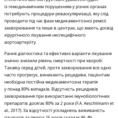
із гемодинамічним порушенням у різних органах
потребують процедури реваскуляризації, яку слід
проводити під час фази медикаментозної ремісії
захворювання та лише в центрах, що мають досвід
хірургічного лікування неспецифічного
аортоартеріїту.
Рання діагностика та ефективні варіанти лікування
значно знизили рівень смертності при хворобі
Такаясу серед дітей, проте захворювання все одно
часто прогресує, виникають рецидиви, пацієнтам
необхідна постійна медикаментозна терапія
у понад 80% випадків. Відсутність рецидивів
захворювання при використанні імунобіологічних
препаратів досягає 80% за 2 роки (F.A. Aeschlimann et
al., 2017). За відсутності ускладнень виживаність
пацієнтів за період 15 років складає 96,4%.