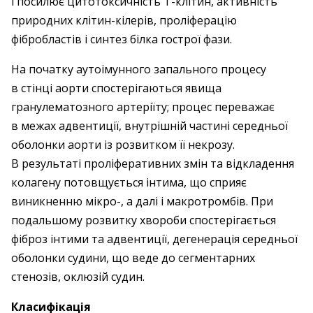
і посилює цитотоксичність Т-клітин, активність
природних клітин-кілерів, проліферацію
фібробластів і синтез білка гострої фази.
На початку аутоімунного запального процесу
в стінці аорти спостерігаються явища
гранулематозного артеріїту; процес переважає
в межах адвентиції, внутрішній частині середньої
оболонки аорти із розвитком її некрозу.
В результаті проліферативних змін та відкладення
колагену потовщується інтима, що сприяє
виникненню мікро-, а далі і макротромбів. При
подальшому розвитку хвороби спостерігається
фіброз інтими та адвентиції, дегенерація середньої
оболонки судини, що веде до сегментарних
стенозів, оклюзій судин.
Класифікація