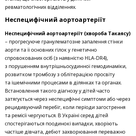
ревматологічних відділеннях.
Неспецифічний аортоартеріїт
Неспецифічний аортоартеріїт (хвороба Такаясу)
– прогресуюче гранулематозне запалення стінки
аорти та її основних гілок у генетично
спровокованих осіб (з наявністю HLA-DR4),
з порушенням внутрішньосудинної гемодинаміки,
розвитком тромбозу з облітерацією просвіту
та ішемічними процесами в ділянках та органах.
Встановлення такого діагнозу у дітей часто
затягується через неспецифічні симптоми або через
рецидивуючий перебіг, коли періоди загострення
та ремісії чергуються. В Україні серед дітей
спостерігаються поодинокі випадки, хворіють
частіше дівчата, дебют захворювання переважно