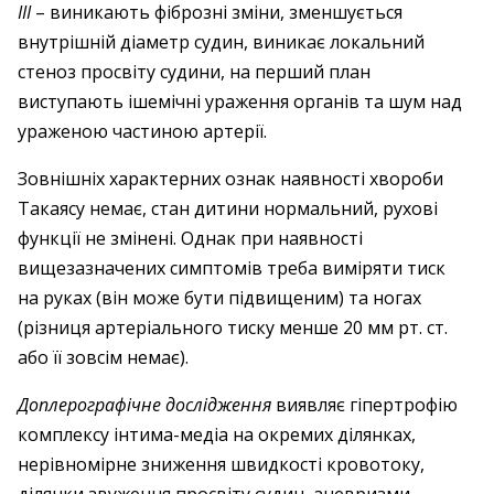
ІІІ
– виникають фіброзні зміни, зменшується
внутрішній діаметр судин, виникає локальний
стеноз просвіту судини, на перший план
виступають ішемічні ураження органів та шум над
ураженою частиною артерії.
Зовнішніх характерних ознак наявності хвороби
Такаясу немає, стан дитини нормальний, рухові
функції не змінені. Однак при наявності
вищезазначених симптомів треба виміряти тиск
на руках (він може бути підвищеним) та ногах
(різниця артеріального тиску менше 20 мм рт. ст.
або її зовсім немає).
Доплерографічне дослідження
виявляє гіпертрофію
комплексу інтима-медіа на окремих ділянках,
нерівномірне зниження швидкості кровотоку,