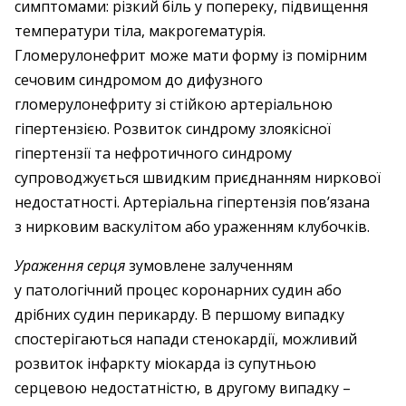
симптомами: різкий біль у попереку, підвищення
температури тіла, макрогематурія.
Гломерулонефрит може мати форму із помірним
сечовим синдромом до дифузного
гломерулонефриту зі стійкою артеріальною
гіпертензією. Розвиток синдрому злоякісної
гіпертензії та нефротичного синдрому
супроводжується швидким приєднанням ниркової
недостатності. Артеріальна гіпертензія пов’язана
з нирковим васкулітом або ураженням клубочків.
Ураження серця
зумовлене залученням
у патологічний процес коронарних судин або
дрібних судин перикарду. В першому випадку
спостерігаються напади стенокардії, можливий
розвиток інфаркту міокарда із супутньою
серцевою недостатністю, в другому випадку –