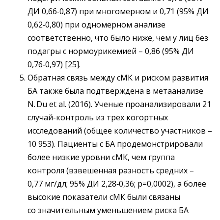
ДИ 0,66‑0,87) при многомерном и 0,71 (95% ДИ
0,62‑0,80) при одномерном анализе
соответственно, что было ниже, чем у лиц без
подагры с нормоурикемией – ​0,86 (95% ДИ
0,76‑0,97) [25].
Обратная связь между сМК и риском развития
БА также была подтверждена в метаанализе
N. Du et al. (2016). Ученые проанализировали 21
случай-контроль из трех когортных
исследований (общее количество участников –
​10 953). Пациенты с БА продемонстрировали
более низкие уровни сМК, чем группа
контроля (взвешенная разность средних –
0,77 мг/дл; 95% ДИ 2,28‑0,36; р=0,0002), а более
высокие показатели сМК были связаны
со значительным уменьшением риска БА