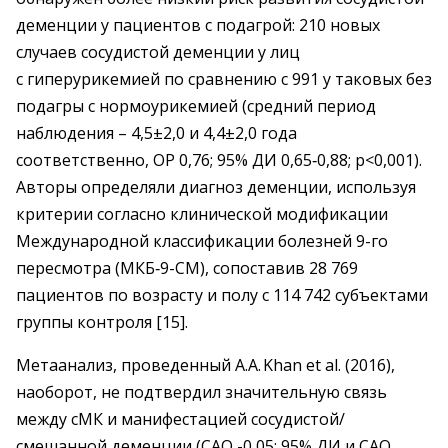
деменции у пациентов с подагрой: 210 новых
случаев сосудистой деменции у лиц
с гиперурикемией по сравнению с 991 у таковых без
подагры с нормоурикемией (средний период
наблюдения – ​4,5±2,0 и 4,4±2,0 года
соответственно, ОР 0,76; 95% ДИ 0,65‑0,88; р<0,001).
Авторы определяли диагноз деменции, используя
критерии согласно клинической модификации
Международной классификации болезней 9-го
пересмотра (МКБ‑9-CM), сопоставив 28 769
пациентов по возрасту и полу с 114 742 субъектами
группы контроля [15].
Метаанализ, проведенный А.А. Khan et al. (2016),
наоборот, не подтвердил значительную связь
между сМК и манифестацией сосудистой/
смешанной деменции (САО -0,05; 95% ДИ и САО