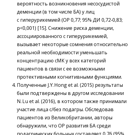
вероятность возникновения несосудистой
деменции (в том числе БА) у лиц
с гиперурикемией (ОР 0,77; 95% ДИ 0,72‑0,83;
р<0,001) [15]. Снижение риска деменции,
ассоциированного с гиперурикемией,
вызывает некоторые сомнения относительно
реальной необходимости уменьшать
концентрацию сМК у всех категорий
пациентов в связи с ее возможными
протективными когнитивными функциями.
Полученные J.Y. Hong et al. (2015) результаты
были подтверждены в другом исследовании
N. Lu et al. (2016), в котором также принимали
участие лица с/без подагры. Обследовав
пациентов из Великобритании, авторы
обнаружили, что ОР развития БА среди
подагрических больных составляет 0,76 (95%