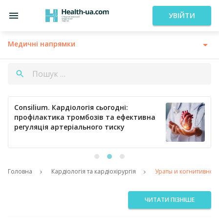
УВІЙТИ
Медичні напрямки
Consilium. Кардіологія сьогодні:
профілактика тромбозів та ефективна
регуляція артеріального тиску
Головна
Кардіологія та кардіохірургія
Ураты и когнитивное 
ЧИТАТИ ПІЗНІШЕ