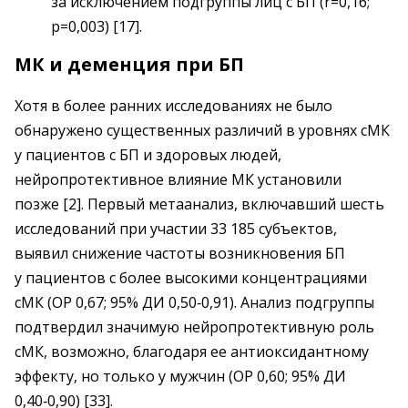
за исключением подгруппы лиц с БП (r=0,16;
р=0,003) [17].
МК и деменция при БП
Хотя в более ранних исследованиях не было
обнаружено существенных различий в уровнях сМК
у пациентов с БП и здоровых людей,
нейропротективное влияние МК установили
позже [2]. Первый метаанализ, включавший шесть
исследований при участии 33 185 субъектов,
выявил снижение частоты возникновения БП
у пациентов с более высокими концентрациями
сМК (ОР 0,67; 95% ДИ 0,50‑0,91). Анализ подгруппы
подтвердил значимую нейропротективную роль
сМК, возможно, благодаря ее антиоксидантному
эффекту, но только у мужчин (ОР 0,60; 95% ДИ
0,40‑0,90) [33].