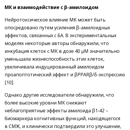
МК и взаимодействие с β-амилоидом
Нейротоксическое влияние МК может быть
опосредовано путем усиления β-амилоидных
эффектов, связанных с БА. В экспериментальных
моделях некоторые авторы обнаружили, что
инкубация клеток с МК в дозе 40 µМ значительно
уменьшала жизнеспособность этих клеток,
увеличивала индуцированный амилоидом
проапоптотический эффект и βPPARβ/δ-экспрессию
[10].
Однако другие исследователи обнаружили, что
более высокие уровни МК снижают
неблагоприятные эффекты амилоида β1‑42 – ​
биомаркера когнитивных функций, находящегося
в СМЖ, и клинически подтвердили это улучшение,