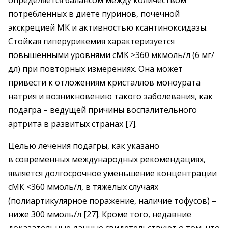
определяется балансом между количеством
потребленных в диете пуринов, почечной
экскрецией МК и активностью ксантиноксидазы.
Стойкая гиперурикемия характеризуется
повышенными уровнями сМК >360 мкмоль/л (6 мг/
дл) при повторных измерениях. Она может
привести к отложениям кристаллов моноурата
натрия и возникновению такого заболевания, как
подагра – ​ведущей причины воспалительного
артрита в развитых странах [7].
Целью лечения подагры, как указано
в современных международных рекомендациях,
является долгосрочное уменьшение концентрации
сМК <360 ммоль/л, в тяжелых случаях
(полиартикулярное поражение, наличие тофусов) – ​
ниже 300 ммоль/л [27]. Кроме того, недавние