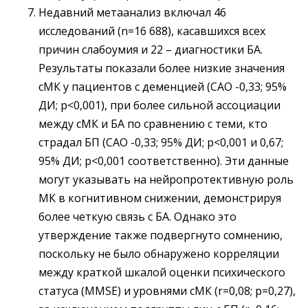
Недавний метаанализ включал 46
исследований (n=16 688), касавшихся всех
причин слабоумия и 22 – ​диагностики БА.
Результаты показали более низкие значения
сМК у пациентов с деменцией (САО -0,33; 95%
ДИ; р<0,001), при более сильной ассоциации
между сМК и БА по сравнению с теми, кто
страдал БП (САО -0,33; 95% ДИ; p<0,001 и 0,67;
95% ДИ; p<0,001 соответственно). Эти данные
могут указывать на нейропротективную роль
МК в когнитивном снижении, демонстрируя
более четкую связь с БА. Однако это
утверждение также подвергнуто сомнению,
поскольку не было обнаружено корреляции
между краткой шкалой оценки психического
статуса (MMSE) и уровнями сМК (r=0,08; р=0,27),