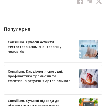
Популярне
Consilium. Сучасні аспекти
тестостерон-замісної терапії у
чоловіків
Consilium. Кардіологія сьогодні:
профілактика тромбозів та
ефективна регуляція артеріального
тиску
Consilium. Сучасні підходи до
діагностики та менеджменту