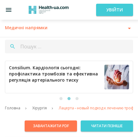
УВІЙТИ
Медичні напрямки
Consilium. Кардіологія сьогодні:
профілактика тромбозів та ефективна
регуляція артеріального тиску
Головна
Хірургія
Лацерта – ​новый подход к лечению трофи
ЗАВАНТАЖИТИ PDF
ЧИТАТИ ПІЗНІШЕ