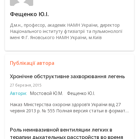
Фещенко Ю.І.
Д.м.н., професор, академік НАМН України, директор
Національного інституту фтизіатрії та пульмонології
імені Ф.Г. Яновського НАМН України, м.Київ
Публікації автора
Хронічне обструктивне захворювання легень
27 березня, 2015
Мостовой Ю.М.
Фещенко Ю.І.
Автори:
Наказ Міністерства охорони здоров’я України від 27
червня 2013 р. № 555 Полная версия статьи в формате
.pdf
Роль неинвазивной вентиляции легких в
терапии дыхательных расстройств во время