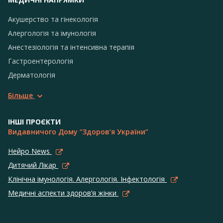
Акушерство та гінекологія
Алергологія та імунологія
Анестезіологія та інтенсивна терапія
Гастроентерологія
Дерматологія
Більше
ІНШІ ПРОЄКТИ
Видавничого Дому “Здоров’я України”
Нейро News
Дитячий Лікар
Клінічна імунологія. Алергологія. Інфектологія
Медичні аспекти здоров’я жінки