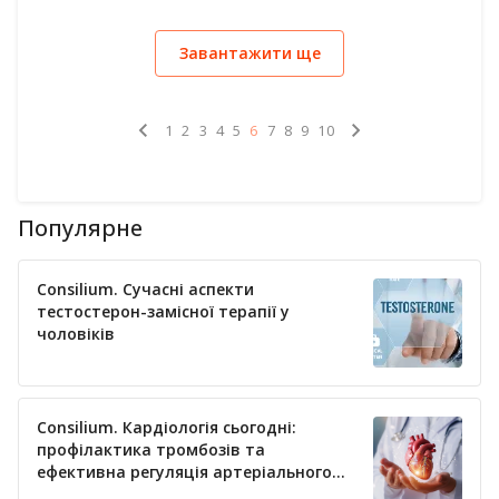
перебіг НП може залежати від її етіології. Так, для
пневмококової пневмонії характерні гострий початок,
Завантажити ще
висока температура тіла, біль у грудях; для
легіонельозної – діарея, неврологічна симптоматика,
нерідко тяжкий перебіг захворювання, порушення
функції печінки; для мікоплазмової – м’язовий і
1
2
3
4
5
6
7
8
9
10
головний біль, симптоми інфекції верхніх дихальни
Популярне
Consilium. Сучасні аспекти
тестостерон-замісної терапії у
чоловіків
Consilium. Кардіологія сьогодні:
профілактика тромбозів та
ефективна регуляція артеріального
тиску