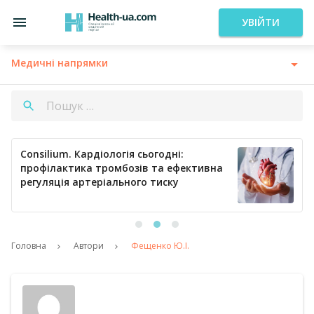
УВІЙТИ
Медичні напрямки
Consilium. Кардіологія сьогодні:
профілактика тромбозів та ефективна
регуляція артеріального тиску
Головна
Автори
Фещенко Ю.І.