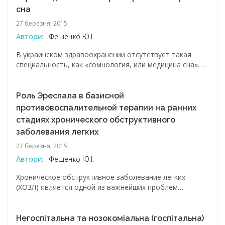
сна
27 березня, 2015
Фещенко Ю.І.
Автори:
В украинском здравоохранении отсутствует такая
специальность, как «сомнология, или медицина сна». В
оказание помощи больным с дыхательными
расстройствами сна вовлечены врачи разных
специальностей, поэтому этот вид патологии лежит в
Роль Эреспала в базисной
плоскости мультидисциплинарных проблем. Благодаря
противовоспалительной терапии на ранних
созданию Украинской ассоциации сонного апноэ,
стадиях хронического обструктивного
широкому обсуждению проекта Национального
заболевания легких
консенсуса по диагностике и лечению синдрома
обструктивного апноэ/гипопноэ сна (СОАГС) на
27 березня, 2015
медицинских конгрессах и конференциях,
Фещенко Ю.І.
Автори:
Хроническое обструктивное заболевание легких
(ХОЗЛ) является одной из важнейших проблем
современной медицины, что обусловлено его
значительной распространенностью, высокими
показателями смертности и инвалидизации больных в
Негоспітальна та нозокоміальна (госпітальна)