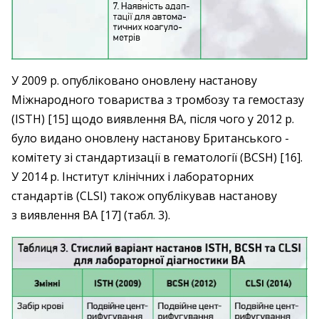
У 2009 р. опубліковано оновлену настанову
Міжнародного товариства з тромбозу та гемо­стазу
(ISTH) [15] щодо виявлення ВА, після чого у 2012 р.
було видано оновлену настанову ­Британського ­
комітету зі стандартизації в ­гематології (BCSH) [16].
У 2014 р. Інститут клінічних і лабораторних
стандартів (CLSI) також опублікував настанову
з виявлення ВА [17] (табл. 3).