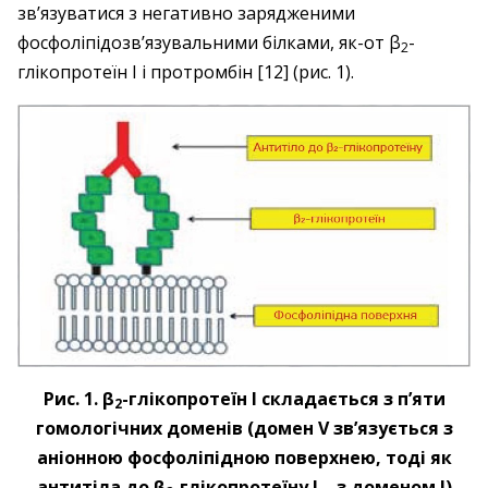
зв’язуватися з негативно зарядженими
фосфоліпідозв’язувальними білками, як-от β
-
2
глікопротеїн I і протромбін [12] (рис. 1).
Рис. 1. β
-глікопротеїн I складається з п’яти
2
гомологічних доменів (домен V зв’язується з
аніонною фосфоліпідною поверхнею, тоді як
антитіла до β
-глікопротеїну I – з доменом I)