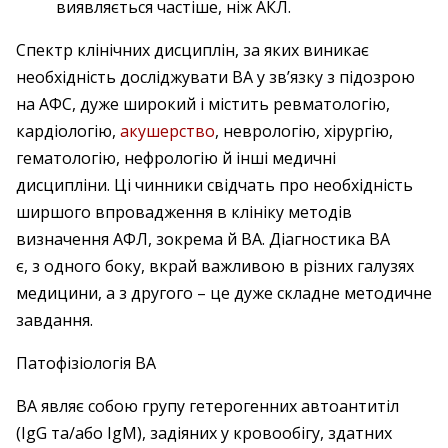
виявляється частіше, ніж АКЛ.
Спектр клінічних дисциплін, за яких виникає
необхідність досліджувати ВА у зв’язку з підозрою
на АФС, дуже широкий і містить ревматологію,
кардіологію,
акушерство
, неврологію, хірургію,
гематологію, нефрологію й інші медичні
дисципліни. Ці чинники свідчать про необхідність
ширшого впровадження в клініку методів
визначення АФЛ, зокрема й ВА. Діагностика ВА
є, з одного боку, вкрай важливою в різних галузях
медицини, а з другого – це дуже складне методичне
завдання.
Патофізіологія ВА
ВА являє собою групу гетерогенних автоантитіл
(IgG та/або IgM), задіяних у кровообігу, здатних