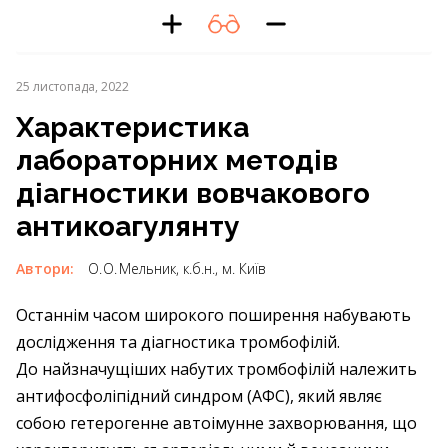
25 листопада, 2022
Характеристика
лабораторних методів
діагностики вовчакового
антикоагулянту
Автори:
О. О. Мельник, к.б.н., м. Київ
Останнім часом широкого поширення набувають
дослідження та діагностика тромбофілій.
До найзначущіших набутих тромбофілій належить
антифосфоліпідний синдром (АФС), який являє
собою гетерогенне автоімунне захворювання, що