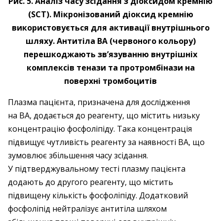
Рис. 5. Аналіз часу зсідання з діоксидом кремнію
(SCT). Мікронізований діоксид кремнію
використовується для активації внутрішнього
шляху. Антитіла ВА (червоного кольору)
перешкоджають зв’язуванню внутрішніх
комплексів тенази та протромбінази на
поверхні тромбоцитів
Плазма пацієнта, призначена для дослідження
на ВА, додається до реагенту, що містить низьку
концентрацію фосфоліпіду. Така концентрація
підвищує чутливість реагенту за наяв­ності ВА, що
зумовлює збільшення часу зсідання.
У підтверджувальному тесті плазму пацієнта
додають до другого реагенту, що містить
підвищену кількість фосфоліпіду. Додатковий
фосфоліпід нейтралізує антитіла шляхом