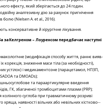
ого ефекту, який зберігається до 24 годин.
одвійну аналгезивну дію за рахунок пригнічення
олю (Nielsen A. et al., 2016).
ть консервативне й хірургічне лікування.
оба за Келгреном – Лоуренсом передбачає наступні
макологічне (модифікація способу життя, раннє вияв­
х корекція, зниження маси тіла (за необхідності),
их устілок) і медикаментозне (парацетамол, НПЗП,
SYSADOA та DMOADs);
рішньосуглобове та параартикулярне введення
дів, ГК, збагаченої тромбоцитами плазми (PRP);
пія колінного суглоба при травматичному розриві
го хряща, наявності вільних або невільних кістково-­