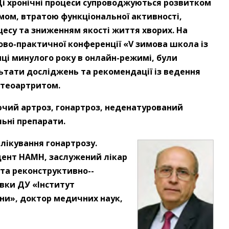
Ці хронічні процеси супроводжуються розвитком
мом, втратою функціональної активності,
есу та зниженням якості життя хворих. На
ково-практичної конференції «V зимова школа із
нці минулого року в онлайн-режимі, були
льтати досліджень та рекомендації із ведення
стеоартритом.
ючий артроз, гонартроз, неденатурований
льні препарати.
 лікування гонартрозу.
ент НАМН, заслужений ­лікар
ї та реконструктивно-­
івки ДУ «Інститут
їни», доктор медичних наук,