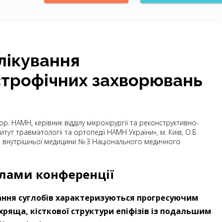
 лікування
трофічних захворювань
-кор. НАМН, керівник відділу мікрохірургії та реконструктивно­-
титут травматології та ортопедії НАМН України», м. Київ, О.Б.
ри внутрішньої медицини № 3 Національного медичного
алами конференції
ння суглобів характеризуються прогресуючим
ряща, кісткової структури епіфізів із подальшим