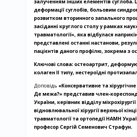
залученням інших елементів суглоба. 
деформації суглобів, больовим синдро
розвитком вторинного запального проц
засіданні круглого столу у рамках нау
травматології», яка відбулася наприкі
представлені останні настанови, резу
пацієнтів даного профілю, зокрема з о
Ключові слова: остеоартрит, деформу
колаген ІІ типу, нестероїдні протизапа
Доповідь
«Консервативне та хірургічне
Де межа?» представив член-кореспонд
України, керівник відділу мікрохірургі
відновлювальної хірургії верхньої кінц
травматології та ортопедії НАМН Укра
професор ­Сергій Семенович Страфун.