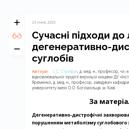
23 січня, 2023
Сучасні підходи до
дегенеративно-дис
суглобів
Автори:
С.С. Страфун
, д. мед. н., професор, чл.
відновлювальної хірургії верхньої кінцівки ДУ «Інс
Яременко, д. мед. н., професор, завідувач кафед
університету імені О.О. Богомольця, м. Київ
За матері
Дегенеративно-дистрофічні захворюва
порушенням метаболізму суглобового х