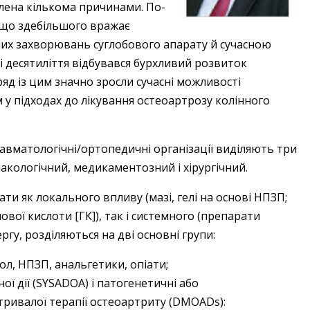
лена кількома причинами. По-
 що здебільшого вражає
ших захворювань суглобового апарату й сучасною
ні десятиліття відбувався бурхливий розвиток
яд із цим значно зросли сучасні можливості
м у підходах до лікування остеоартрозу колінного
равматологічні/ортопедичні організації виділяють три
акологічний, медикаментозний і хірургічний.
и як локального впливу (мазі, гелі на основі НПЗП;
ової кислоти [ГК]), так і системного (препарати
ергу, розділяються на дві основні групи:
л, НПЗП, анальгетики, опіати;
ї дії (SYSADOA) і патогенетичні або
ривалої терапії остео­артриту (DMOADs):