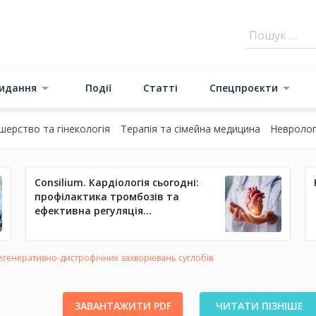
видання
Події
Статті
Спецпроєкти
шерство та гінекологія
Терапія та сімейна медицина
Неврологі
Consilium. Кардіологія сьогодні:
профілактика тромбозів та
ефективна регуляція
артеріального тиску
дегенеративно-дистрофічних захворювань суглобів
ЗАВАНТАЖИТИ PDF
ЧИТАТИ ПІЗНІШЕ