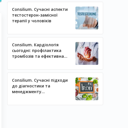
Consilium. Сучасні аспекти
тестостерон-замісної
терапії у чоловіків
Consilium. Кардіологія
сьогодні: профілактика
тромбозів та ефективна
регуляція артеріального
тиску
Consilium. Сучасні підходи
до діагностики та
менеджменту
залізодефіцитних станів