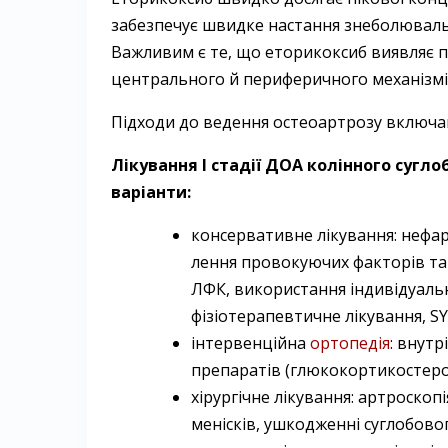
забезпечує швидке настання знеболювальн
Важливим є те, що еторикоксиб виявляє п
цент­рального й периферичного механізмів б
Підходи до ведення остеоартрозу включаю
Лікування І стадії ДОА колінного сугл
варіанти:
консервативне лікування: нефар
лення провокуючих факторів та ї
ЛФК, використання індивідуальн
фізіотерапев­тичне лікування, 
інтервенційна
ортопедія
: внут
препаратів (глюкокортикостерої
хірургічне лікування: артроско
меніс­ків, ушкодженні суглобово