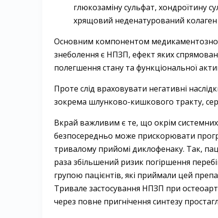
глюкозаміну сульфат, хондроїтину сул
хрящовий неденатурований колаген II
Основним компонентом медикаментозного
знеболення є НПЗП, ефект яких спрямовани
полегшення стану та функціональної актив
Проте слід враховувати негативні наслідк
зокрема шлунково­-кишкового тракту, сер
Вкрай важливим є те, що окрім системни
безпосередньо може прискорювати прогр
тривалому прийомі диклофенаку. Так, паці
раза збільшений ризик погіршення перебігу
групою пацієнтів, які приймали цей препара
Тривале застосування НПЗП при остео­арт
через повне пригнічення синтезу проста­г