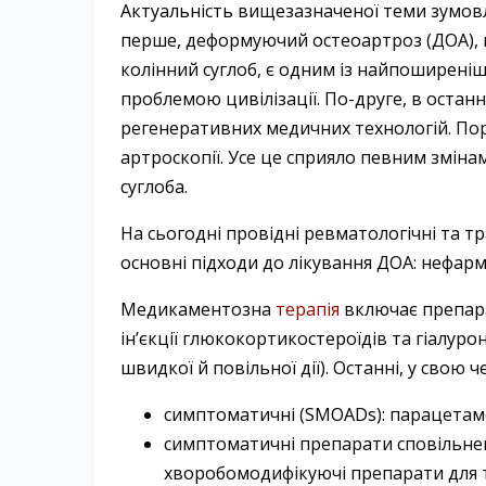
Актуальність вищезазначеної теми зумов
перше, деформуючий остеоартроз (ДОА),
колінний суглоб, є одним із найпоширені
проблемою цивілізації. По-друге, в остан
регенеративних медичних технологій. Пор
артроскопії. Усе це сприяло певним зміна
суглоба.
На сьогодні провідні ревматологічні та т
основні підходи до лікування ДОА: нефарм
Медикаментозна
терапія
включає препарат
ін’єкції глюкокортикостероїдів та гіалурон
швидкої й повільної дії). Останні, у свою ч
симптоматичні (SMOADs): парацетамо
симптоматичні препарати сповільнено
хворобомодифікуючі препарати для т