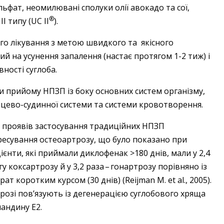
ьфат, неомилювані сполуки олії авокадо та сої,
®
 типу (UC ІІ
).
 лікування з метою швидкого та якісного
й на усунення запалення (настає протягом 1­-2 тиж) і
ності суглоба.
и прийому НПЗП із боку основних систем орга­нізму,
цево-­судинної системи та системи кровотворення.
х проявів застосування традиційних НПЗП
есування остеоартрозу, що було показано при
єнти, які прий­мали диклофенак >180 днів, мали у 2,4
 кокс­артрозу й у 3,2 раза – гонартрозу порівняно із
т коротким курсом (30 днів) (Reijman M. et al., 2005).
розі пов’язують із дегенерацією суглобового хряща
ландину E2.