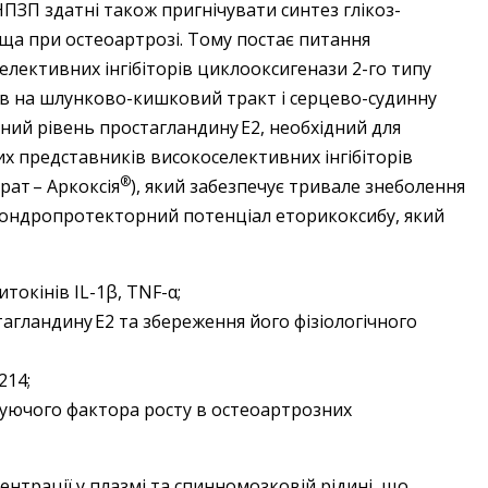
ПЗП здатні також пригнічувати синтез глікоз­
яща при остеоартрозі. Тому постає питання
елективних інгібіторів циклооксигенази 2­-го типу
ив на шлунково-­кишковий тракт і серцево-­судинну
чний рівень простагландину Е2, необхідний для
х представників ­високоселективних інгібіторів
®
рат – Аркоксія
), який забезпечує тривале знебо­лення
 хондропротекторний потенціал еторикоксибу, який
токінів IL-1β, TNF-α;
агландину Е2 та збереження його фізіологічного
214;
муючого фактора росту в остеоартрозних
нтрації у плазмі та спинномозковій рідині, що