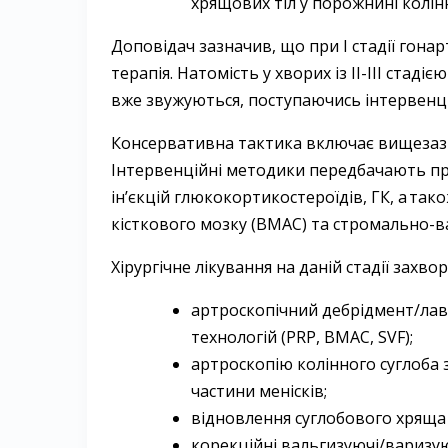
хрящових тіл у порожнині колін
Доповідач зазначив, що при І стадії гона
терапія. Натомість у хворих із ІІ-ІІІ ста
вже звужуються, поступаючись інтервенцій
Консервативна тактика включає вищезазн
Інтервенційні методики передбачають пр
ін’єкцій глюкокортикостероїдів, ГК, а та
кісткового мозку (BMAC) та стромально-­ва
Хірургічне лікування на даній стадії захв
артроскопічний дебрідмент/лав
технологій (PRP, BMAC, SVF);
артроскопію колінного суглоба
частини менісків;
відновлення суглобового хряща
корекційні вальгизуючі/варизую