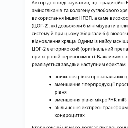
Автор доповіді зауважив, що традиційні Н
аміногліканів та колагену суглобового хр
використання інших НПЗП, а саме високо­с
(ЦОГ-2), які дозволяли б мінімізувати впл
систему й при цьому зберігали б фізіологі
відновлення хряща. Одним із найсучасніши
ЦОГ-2 є еторикоксиб (оригінальний ­препа
при хорошій переносимості. ­Важливим є
реалізується завдяки наступним ефектам:
зниження рівня прозапальних ци
зменшення гіперпродукції прост
рівня;
зменшення рівня мікроРНК miR-
збільшення експресії трансфор
хондроцитах.
Еторикоксиб швидко досягає пікової конце