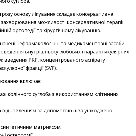
ного суглоба.
рт­розу основу лікування складає консервативна
дією захворювання можливості консервативної терапії
ній ортопедії та хірургічному лікуванню.
ачені нефармакологічні та медикаментозні засоби.
оведення внутрішньосуглобових і параартикулярних
кож введення PRP, концентрованого аспірату
скулярної фракції (SVF).
орювання включає:
аж колінного суглоба з використанням клітинних
 з відновленням за допомогою шва ушкодженої
 синтетичним матриксом;
чі остеотомії;