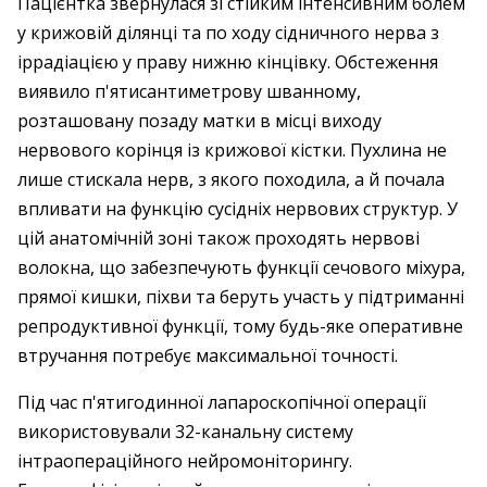
Пацієнтка звернулася зі стійким інтенсивним болем
у крижовій ділянці та по ходу сідничного нерва з
іррадіацією у праву нижню кінцівку. Обстеження
виявило п'ятисантиметрову шванному,
розташовану позаду матки в місці виходу
нервового корінця із крижової кістки. Пухлина не
лише стискала нерв, з якого походила, а й почала
впливати на функцію сусідніх нервових структур. У
цій анатомічній зоні також проходять нервові
волокна, що забезпечують функції сечового міхура,
прямої кишки, піхви та беруть участь у підтриманні
репродуктивної функції, тому будь-яке оперативне
втручання потребує максимальної точності.
Під час п'ятигодинної лапароскопічної операції
використовували 32-канальну систему
інтраопераційного нейромоніторингу.