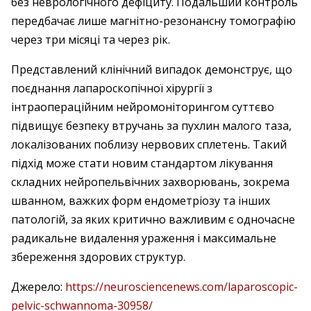
без неврологічного дефіциту. Подальший контроль
передбачає лише магнітно-резонансну томографію
через три місяці та через рік.
Представлений клінічний випадок демонструє, що
поєднання лапароскопічної хірургії з
інтраопераційним нейромоніторингом суттєво
підвищує безпеку втручань за пухлин малого таза,
локалізованих поблизу нервових сплетень. Такий
підхід може стати новим стандартом лікування
складних нейропельвічних захворювань, зокрема
шванном, важких форм ендометріозу та інших
патологій, за яких критично важливим є одночасне
радикальне видалення ураження і максимальне
збереження здорових структур.
Джерело:
https://neurosciencenews.com/laparoscopic-
pelvic-schwannoma-30958/