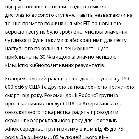
підгрупі поліпів на пізній стадії, що містять
дисплазію високого ступеня. Навіть незважаючи на
те, що прямого порівняння між FIT та новішою
версією тесту не було зроблено, числові значення
чутливості були такими ж або кращими для тесту
наступного покоління. Специфічність була
приблизно на 30 % вищою зі значно меншою
кількістю хибнопозитивних результатів.
Колоректальний рак щорічно діагностується у 153
000 осіб у США і є другою за поширеністю причиною
смерті від раку. Рекомендації Робочої групи із
профілактичних послуг США та Американського
онкологічного товариства радять проводити
скринінг колоректального раку для чоловіків і
жінок середньої групи ризику віком від 45 до 75
років. За оцінками, 85 % людей цього віку