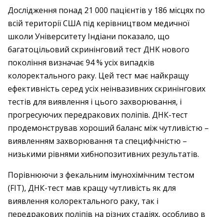
Дослідження понад 21 000 пацієнтів у 186 місцях по
всій території США під керівництвом медичної
школи Університету Індіани показало, що
багатоцільовий скринінговий тест ДНК нового
покоління визначає 94 % усіх випадків
колоректального раку. Цей тест має найкращу
ефективність серед усіх неінвазивних скринінгових
тестів для виявлення і цього захворювання, і
прогресуючих передракових поліпів. ДНК-тест
продемонстрував хороший баланс між чутливістю –
виявленням захворювання та специфічністю –
низькими рівнями хибнопозитивних результатів.
Порівнюючи з фекальним імунохімічним тестом
(FIT), ДНК-тест мав кращу чутливість як для
виявлення колоректального раку, так і
передракових поліпів на різних стадіях, особливо в