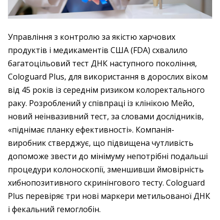
Управління з контролю за якістю харчових
продуктів і медикаментів США (FDA) схвалило
багатоцільовий тест ДНК наступного покоління,
Cologuard Plus, для використання в дорослих віком
від 45 років із середнім ризиком колоректального
раку. Розроблений у співпраці із клінікою Мейо,
новий неінвазивний тест, за словами дослідників,
«піднімає планку ефективності». Компанія-
виробник стверджує, що підвищена чутливість
допоможе звести до мінімуму непотрібні подальші
процедури колоноскопії, зменшивши ймовірність
хибнопозитивного скринінгового тесту. Cologuard
Plus перевіряє три нові маркери метильованої ДНК
і фекальний гемоглобін.