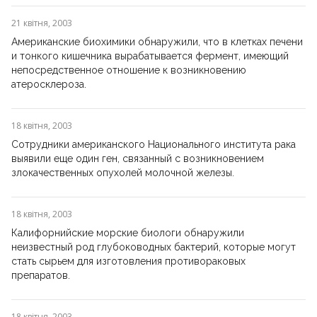
21 квітня, 2003
Американские биохимики обнаружили, что в клетках печени
и тонкого кишечника вырабатывается фермент, имеющий
непосредственное отношение к возникновению
атеросклероза.
18 квітня, 2003
Сотрудники американского Национального института рака
выявили еще один ген, связанный с возникновением
злокачественных опухолей молочной железы.
18 квітня, 2003
Калифорнийские морские биологи обнаружили
неизвестный род глубоководных бактерий, которые могут
стать сырьем для изготовления противораковых
препаратов.
18 квітня, 2003