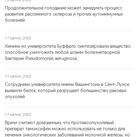
Продолжительное голодание может замедлять процесс
развития рассеянного склероза и прочих аутоиммунных
болезней.
17 квітня, 2003
Химики из университета Буффало синтезировали вещество,
способное уничтожить любой штамм болезнетворной
бактерии Pseudomonas aeruginosa.
17 квітня, 2003
Сотрудники университета имени Вашингтона в Сент-Луисе
выявили белок, который разрушает большинство раковых
опухолей.
17 квітня, 2003
Врачи считают доказанным, что противоопухолевый
препарат тамоксифен можно использовать не только для
лечения онкологических заболеваний молочной железы, но