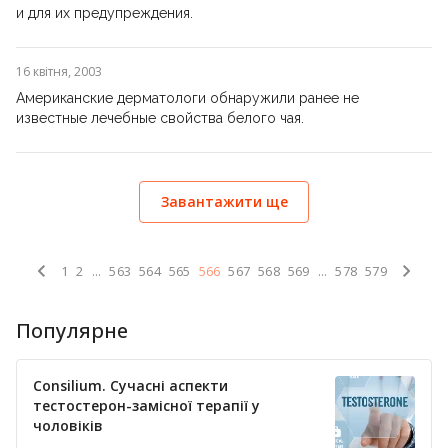
и для их предупреждения.
16 квітня, 2003
Американские дерматологи обнаружили ранее не
известные лечебные свойства белого чая.
Завантажити ще
1
2
...
563
564
565
566
567
568
569
...
578
579
Популярне
Consilium. Сучасні аспекти
тестостерон-замісної терапії у
чоловіків