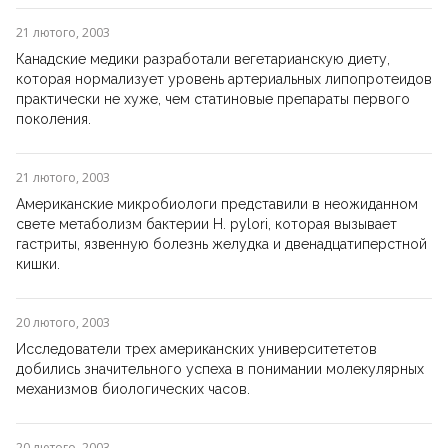
21 лютого, 2003
Канадские медики разработали вегетарианскую диету,
которая нормализует уровень артериальных липопротеидов
практически не хуже, чем статиновые препараты первого
поколения.
21 лютого, 2003
Американские микробиологи представили в неожиданном
свете метаболизм бактерии H. pylori, которая вызывает
гастриты, язвенную болезнь желудка и двенадцатиперстной
кишки.
20 лютого, 2003
Исследователи трех американских университететов
добились значительного успеха в понимании молекулярных
механизмов биологических часов.
20 лютого, 2003