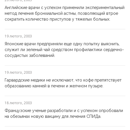
Английские врачи с успехом применили экспериментальный
метод лечения бронхиальной астмы, позволяющий втрое
сократить количество приступов у тяжелых больных.
19 лютого, 2003
Японские врачи предприняли еще одну попытку выяснить,
служит ли зеленый чай средством профилактики сердечно-
сосудистых заболеваний.
19 лютого, 2003
Гарвардские медики не исключают, что кофе препятствует
образованию камней в печени и желчном пузыре.
18 лютого, 2003
Французские ученые разработали и с успехом опробовали
на обезьянах новую вакцину для лечения СПИДа.