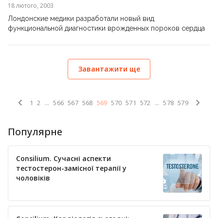
18 лютого, 2003
Лондонские медики разработали новый вид
функциональной диагностики врожденных пороков сердца
Завантажити ще
1
2
...
566
567
568
569
570
571
572
...
578
579
Популярне
Consilium. Сучасні аспекти
тестостерон-замісної терапії у
чоловіків