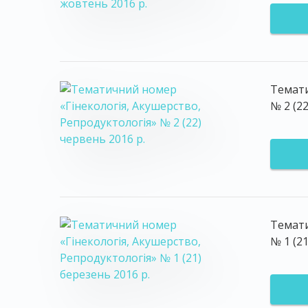
Темати
№ 2 (2
Темати
№ 1 (2