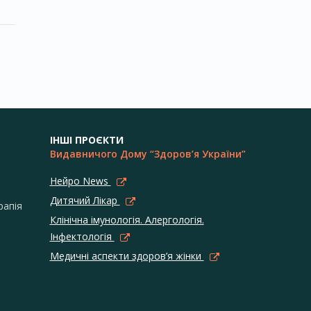
ІНШІ ПРОЄКТИ
Видавничого Дому “Здоров’я України”
Нейро News
Дитячий Лікар
рапія
Клінічна імунологія. Алергологія.
Інфектологія
Медичні аспекти здоров’я жінки