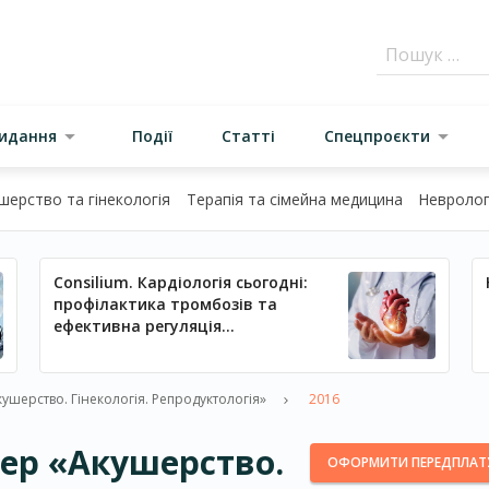
видання
Події
Статті
Спецпроєкти
шерство та гінекологія
Терапія та сімейна медицина
Неврологі
Consilium. Кардіологія сьогодні:
профілактика тромбозів та
ефективна регуляція
артеріального тиску
шерство. Гінекологія. Репродуктологія»
2016
мер «Акушерство.
ОФОРМИТИ ПЕРЕДПЛАТ