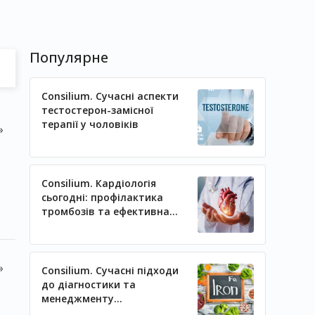
Популярне
Consilium. Сучасні аспекти
тестостерон-замісної
терапії у чоловіків
»
Consilium. Кардіологія
сьогодні: профілактика
тромбозів та ефективна
регуляція артеріального
тиску
»
Consilium. Сучасні підходи
до діагностики та
менеджменту
залізодефіцитних станів