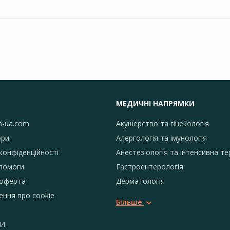
МЕДИЧНІ НАПРЯМКИ
h-ua.com
Акушерство та гінекологія
ори
Алергологія та імунологія
конфіденційності
Анестезіологія та інтенсивна те
помоги
Гастроентерологія
 оферта
Дерматологія
ення про сookie
Більше
И