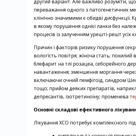
другий варіант. Але важливо розуміти, щ
переважання одного з патогенетичних мех
клінічно значимими є обидві дисфункції. К
в якому порушення однієї ланки без нале
процесів із залученням урешті-решт усіх ко
Причин і факторів ризику порушення сек­ре
вологість повітря; жіноча стать; похилий 
блефарит на тлі розацеа, себорейного де
навантаження; зменшення моргання через
включаючи очний пемфігоїд, синдром Шег
тощо; прийом деяких препаратів, наприкл
депресантів, ізотретиноїну; променева
те
Основні складові ефективного лікуван
Лікування ХСО потребує комплексного під
виявлення та корекція причин в