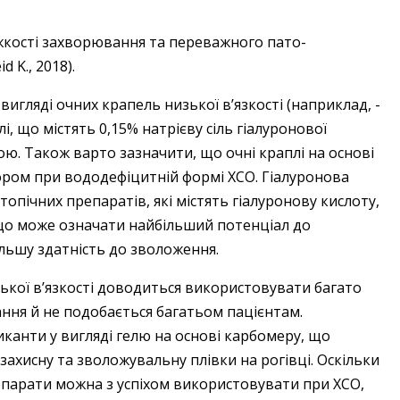
жкості захворювання та переважного пато­
d K., 2018).
игляді очних крапель низької в’язкості (наприклад, ­
лі, що містять 0,15% натрієву сіль гіалуронової
. Також варто зазначити, що очні краплі на основі
ром при вододефіцитній формі ХСО. Гіалу­ронова
х топічних препаратів, які містять гіалуронову кислоту,
 що може означати найбільший потенціал до
ільшу здатність до зволоження.
зької в’язкості доводиться використовувати багато
вання й не подобається багатьом пацієнтам.
анти у вигляді гелю на основі карбомеру, що
 захисну та зволожувальну плівки на рогівці. Оскільки
репарати можна з успіхом використовувати при ХСО,