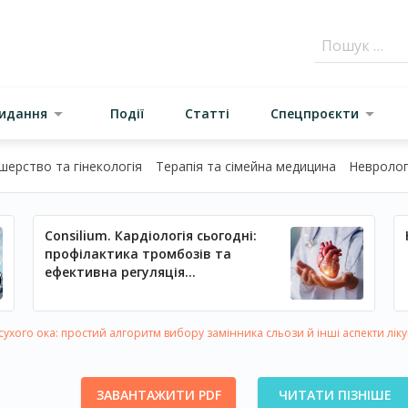
видання
Події
Статті
Спецпроєкти
шерство та гінекологія
Терапія та сімейна медицина
Неврологі
Consilium. Кардіологія сьогодні:
профілактика тромбозів та
ефективна регуляція
артеріального тиску
ухого ока: простий алгоритм вибору замінника сльози й інші аспекти лік
ЗАВАНТАЖИТИ PDF
ЧИТАТИ ПІЗНІШЕ