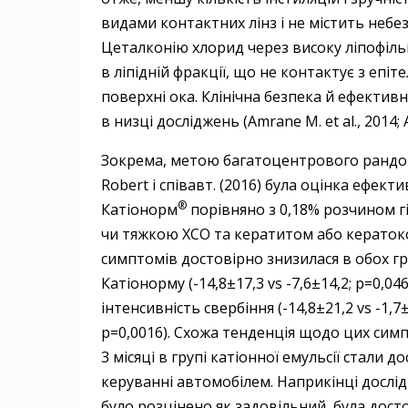
видами контактних лінз і не містить небе
Цеталконію хлорид через високу ліпофіль
в ліпідній фракції, що не контактує з епіт
поверхні ока. Клінічна безпека й ефектив
в низці досліджень (Amrane M. et al., 2014; Ara
Зокрема, метою багатоцентрового рандом
Robert і співавт. (2016) була оцінка ефект
®
Катіонорм
порівняно з 0,18% розчином гі
чи тяжкою ХСО та кератитом або кератоко
симптомів достовірно знизилася в обох гр
Катіонорму (-14,8±17,3 vs -7,6±14,2; p=0,
інтенсивність свербіння (-14,8±21,2 vs -1,7±1
p=0,0016). Схожа тенденція щодо цих симпт
3 місяці в групі катіонної емульсії стали 
керуванні автомобілем. Наприкінці дослід
було розцінено як задовільний, була досто