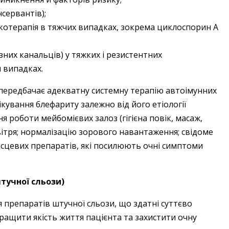
сервантів);
котерапія в тяжчих випадках, зокрема циклоспорин А
ізних канальців) у тяжких і резистентних
 випадках.
перед­бачає адекватну системну терапію автоімунних
кування блефариту залежно від його етіології
я роботи мейбомієвих залоз (гігієна повік, масаж,
вітря; нормалізацію зорового навантаження; свідоме
місцевих препаратів, які посилюють очні симптоми
тучної сльози)
 препаратів штучної сльози, що здатні суттєво
ращити якість життя пацієнта та захистити очну