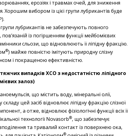
ворюваннях, ерозіях і травмах очей, для зниження
. Хорошим вибором із цієї групи лубрикантів буде
).
і групи лубрикантів не забезпечують повного
 пов’язаній із погіршенням функції мейбомієвих
замінники сльози, що відновлюють її ліпідну фракцію.
®
орм
) майже повністю імітують природну слізну
енсом і покращеною ефективністю.
тяжчих випадків ХСО з недостатністю ліпідного
мієвих залоз)
но­емульсія, що містить воду, мінеральні олії,
у складу цей засіб відновлює ліпідну фракцію слізної
нент, а отже, відновлює фізіологічні функції всіх її
®
ікальної технології Novasorb
, що забезпечує
поділення та тривалий контакт із поверхнею ока,
®
ть для пацієнта. Катіонорм
сумісний із різними