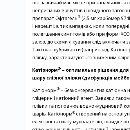
що зазвичай має місце при запальних зах
неприємних відчуттів і швидшого загоєння
®
препарат ­Офтагель
(2,5 мг карбомер 974Р
І нарешті, в тих випадках, коли попередн
полегшення симптомів або при формі ХСО,
залоз, до схеми лікування слід включати 
Такі очні лубриканти (наприклад, ­Катіон
плівку, характеризуються зниженим клір
®
Катіонорм
– оптимальне рішення для 
шару слізної плівки (дисфункція мейбо
®
Катіонорм
– безконсервантна катіонна на
гліцерин і катіонний агент. Завдяки таком
плівки та поповнює водно-муциновий компо
®
шарів. ­Катіонорм
створений на основі ун
електростатичну мукоадгезію, швидке роз
отже, меншу кількість інстиляцій і зручніс