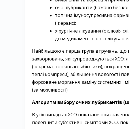
очні лубриканти (бажано без кон
топічна імуносупресивна фарма
(­Ікервис);
хірургічне лікування (оклюзія сл
до медикаментозного лікування
Найбільшою є перша група втручань, що 
захворювань, які супроводжуються ХСО; лі
(зокрема, топічні антибіотики); покращенн
теплі компреси); збільшення вологості по
форсоване моргання; заміну системних і 
(за можливості).
Алгоритм вибору очних лубрикантів (ш
В усіх випадках ХСО показане призначення
полегшити суб’єктивні симптоми ХСО, пок