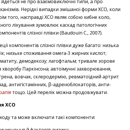
о йдеться не про взаємовиключні типи, а про
анізмів. Нерідкі випадки змішаної форми ХСО, коли
рім того, насправді ХСО являє собою хибне коло,
жного лікування зумовлює каскад патологічних
мпонентів слізної плівки (Baudouin C., 2007).
ції компонентів слізної плівки дуже багато: низька
вік; низьке споживання омега‑3 жирних кислот;
рматиту, демодекозу; лагофтальм; тривале зорове
 хворобу Паркінсона; автоімунні захворювання,
рена, вовчак, склеродермію, ревматоїдний артрит
ад, антигістамінних, β-адреноблокаторів, анти­
рапія
тощо. Цей перелік можна продовжувати.
ня ХСО
ходу та може включати такі компоненти:
иникнення й факторів ризику;