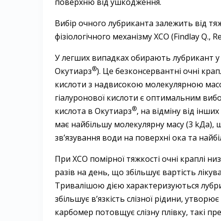
поверхню від ушкодження.
Вибір очного лубриканта залежить від тя
фізіологічного механізму ХСО (Findlay Q., Rei
У легших випадках обирають лубрикант у в
®
Окутиарз
). Це безконсервантні очні крап
кислоти з надвисокою молекулярною масою
гіалуронової кислоти є оптимальним вибо
®
кислота в ­Окутиарз
, на відміну від інши
має найбільшу молекулярну масу (3 kДа),
зв’язування води на поверхні ока та найб
При ХСО помірної тяжкості очні краплі ни
разів на день, що збільшує вартість ліку
Тривалішою дією характеризуються лубрик
збільшує в’язкість слізної рідини, утворює
карбомер потовщує слізну плівку, такі п