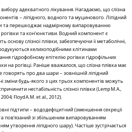
 вибору адекватного лікування. Нагадаємо, що слізна
онентів – ліпідного, водного та муцинового. Ліпідний
ми та перешкоджає надмірному випаровуванню
ю рогівки та кон’юнктиви. Водний компонент є
ть основу слізної плівки, забезпечуючи її метаболічні,
и продукуються келихоподібними клітинами
дання гідрофобному епітелію рогівки гідрофільних
ки на рогівці. Раніше вважалося, що слізна плівка має
е говорять про два шари – зовніш­ній ліпідний
ні зміни будь-якого з цих трьох компонентів можуть
причинити нестабільність слізної плівки (Lemp M. A.,
 2004; Floyd A. M. et al., 2012).
вні підтипи – вододефіцитний (зменшення секреції
та пов’язаний зі збільшеним випаровуванням
ням утворення ліпідного шару). Частіше зустрічається