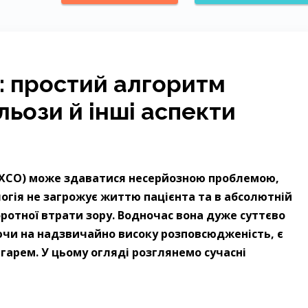
: простий алгоритм
льози й інші аспекти
 (ХСО) може здаватися несерйозною проблемою,
ологія не загрожує життю пацієнта та в абсолютній
ротної втрати зору. Водночас вона дуже суттєво
аючи на надзвичайно високу розповсюдженість, є
арем. У цьому огляді розглянемо сучасні