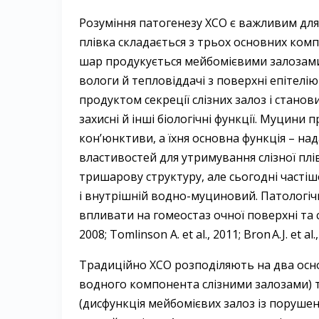
Розуміння патогенезу ХСО є важливим для
плівка складається з трьох основних комп
шар продукується мейбомієвими залоза
вологи й тепловіддачі з поверхні епітелі
продуктом секреції слізних залоз і станови
захисні й інші біологічні функції. Муцин
кон’юнктиви, а їхня основна функція – на
властивостей для утримування слізної плів
тришарову структуру, але сьогодні частіш
і внутрішній водно-муциновий. Патологіч
впливати на гомеостаз очної поверхні та с
2008; Tomlinson A. et al., 2011; Bron A. J. et al.,
Традиційно ХСО розподіляють на два осно
водного компонента слізними залозами) 
(дисфункція мейбомієвих залоз із порушен