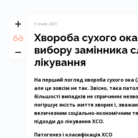
5 січня, 2021
Хвороба сухого ока
вибору замінника с
лікування
На перший погляд хвороба сухого ока
але це зовсім не так. Звісно, така пат
більшості випадків не спричиняє незво
погіршує якість життя хворих і, зваж
величезним соціально-економічним тяг
підходи до лікування ХСО.
Патогенез і класифікація ХСО