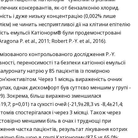
зпечних консервантів, як-от бензалконію хлорид.
ність і дуже низьку концентрацію (0,002% лише
елієм) не чинить несприятливої дії на клітини епітелію
ність емульсії Катіонорм® були продемонстровані
gona P. et al., 2011; Robert P.-Y. et al., 2016).
ізованого контрольованого дослідження P.-Y.
ивності, переносимості та безпеки катіонної емульсії
алуронату натрію у 85 пацієнтів із помірною
н’юнктивітом. Через 1 місяць вираженість очних
упах, однак дискомфорт був суттєво меншим у групі ­
0469). Зокрема, більш виражено зменшилася
9,7; p=0,01) та сухості очей (-21,9±28,3 vs -8,4±21,4;
омів спостерігалася і через 3 місяці. Також через
достовірно меншими біль в очах і труднощі при
ження частка пацієнтів, результат лікування котрих
вірно більшою в групі Катіонорму (87,5 vs 65,0%;