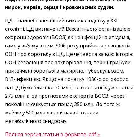
нирок, нервів, серця і кровоносних судин.
ЦД – найнебезпечніший виклик людству у XXI
столітті. ЦД визначений Всесвітньою організацією
охорони здоров’я (ВООЗ) як неінфекційна епідемія,
саме у зв’язку з цим 2006 року прийнята резолюція
ООН про боротьбу з ЦД. Це четверта за всю історію
ООН резолюція про захворювання, перші три були
присвячені боротьбі з малярією, туберкульозом,
ВІЛ-інфекцією. Якщо на початку 1980-х рр. хворих
на ЦД було близько 30 млн, то сьогодні їх уже понад
275 млн, а, за прогнозами експертів ВООЗ, через
покоління очікується понад 350 млн. До того ж
майже у 500 млн людей наявні ознаки
метаболічного синдрому.
Полная версия статьи в формате .pdf »