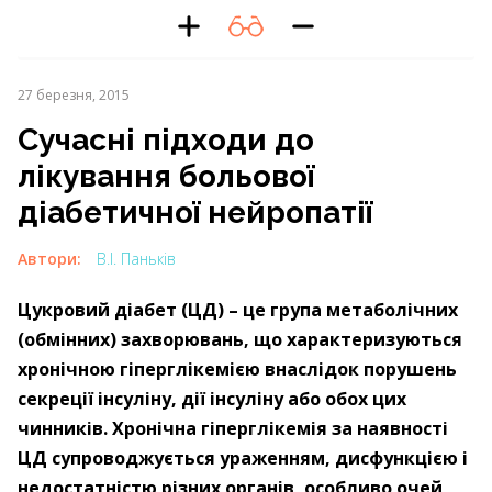
27 березня, 2015
Cучасні підходи до
лікування больової
діабетичної нейропатії
Автори:
В.І. Паньків
Цукровий діабет (ЦД) – це група метаболічних
(обмінних) захворювань, що характеризуються
хронічною гіперглікемією внаслідок порушень
секреції інсуліну, дії інсуліну або обох цих
чинників. Хронічна гіперглікемія за наявності
ЦД супроводжується ураженням, дисфункцією і
недостатністю різних органів, особливо очей,