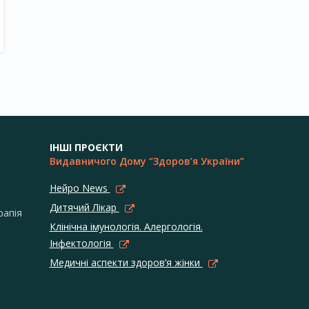
ІНШІ ПРОЄКТИ
Видавничого Дому “Здоров’я України”
Нейро News
Дитячий Лікар
рапія
Клінічна імунологія. Алергологія.
Інфектологія
Медичні аспекти здоров’я жінки