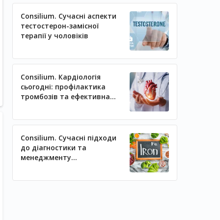
Consilium. Сучасні аспекти
тестостерон-замісної
терапії у чоловіків
Consilium. Кардіологія
сьогодні: профілактика
тромбозів та ефективна
регуляція артеріального
тиску
Consilium. Сучасні підходи
до діагностики та
менеджменту
залізодефіцитних станів