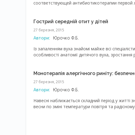
соответствующей антибиотикотерапии первой л
бактерий. Поскольку большинство антибактери
рынке на протяжении последних десятилетий, 
средства для лечения инфекций дыхательных пу
Гострий середній отит у дітей
решаться с учетом локальных эпидеми
27 березня, 2015
Юрочко Ф.Б.
Автори:
Із запаленням вуха знайомі майже всі спеціалісти
особливості анатомії дитячого вуха, зростання 
лікування зумовлюють актуальність проблеми се
лікуванні? Яка тактика лікування буде оптималь
Монотерапія алергічного риніту: безпе
27 березня, 2015
Юрочко Ф.Б.
Автори:
Навесні наближається складний період у житті зн
весни по зміні температури повітря та радісном
розумінні відчувають її носом. Алергічний риніт —
поширеним захворюванням. У розвинутих країна
звертань до лікарів). Хоча за даними скринінгови