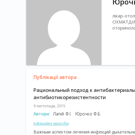
Юрочк
лікар-отол
ОХМАТДИТ,
оторинола
Публікації автора
Рациональный подход к антибактериаль
антибиотикорезистентности
9 листопада, 2015
Лапій Ф.І.
Юрочко Ф.Б.
Автори:
Інфекційні хвороби
Важным аспектом лечения инфекций дыхательны