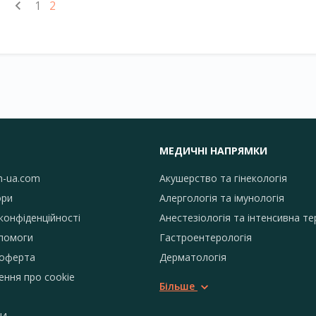
1
2
МЕДИЧНІ НАПРЯМКИ
h-ua.com
Акушерство та гінекологія
ори
Алергологія та імунологія
конфіденційності
Анестезіологія та інтенсивна те
помоги
Гастроентерологія
 оферта
Дерматологія
ення про сookie
Більше