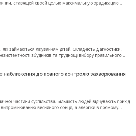
инии, ставящей своей целью максимальную эрадикацию
альных препаратов, появившихся на фармацевтическом
имеют схожие показания к применению, выбор оптимального
тей может быть непростой задачей, которая должна
, які займаються лікуванням дітей. Складність діагностики,
резистентності збудників та труднощі вибору правильного
реднього отиту. Які помилки допускаються при діагностиці та
ною? Розповімо про вісім випадків гострого середнього отиту
з клінічної практики дитячого отоларинголога. Випадок 1. Дівчинка 8 місяців.
чне наближення до повного контролю захворювання
ачної частини суспільства. Більшість людей відчувають прихід
у випромінюванню весняного сонця, а алергіки в прямому
 рідкісне захворювання? Ні. Алергічний риніт (АР) є
х його частота становить приблизно 10% (за даними
х досліджень ця частка сягає 15%, а в