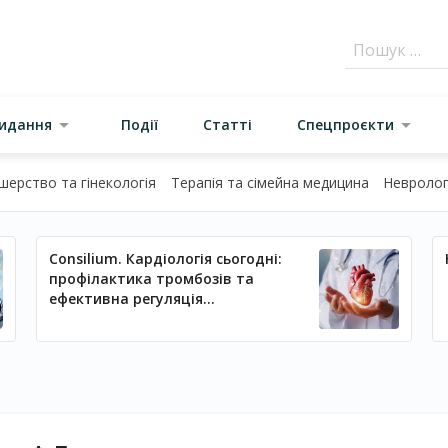
видання
Події
Статті
Спецпроєкти
шерство та гінекологія
Терапія та сімейна медицина
Неврологі
Consilium. Кардіологія сьогодні:
профілактика тромбозів та
ефективна регуляція
артеріального тиску