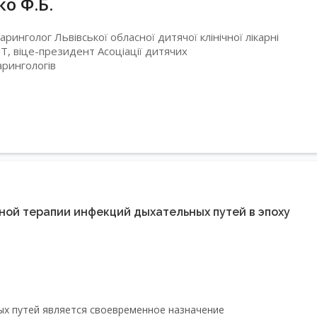
о Ф.Б.
аринголог Львівської обласної дитячої клінічної лікарні
 віце-президент Асоціації дитячих
рингологів
ной терапии инфекций дыхательных путей в эпоху
х путей является своевременное назначение