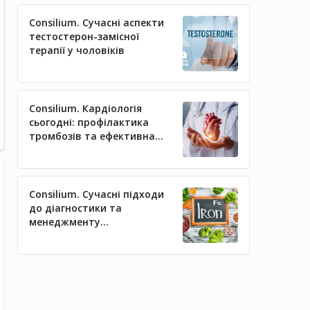
Consilium. Сучасні аспекти
тестостерон-замісної
терапії у чоловіків
Consilium. Кардіологія
сьогодні: профілактика
тромбозів та ефективна
регуляція артеріального
тиску
Consilium. Сучасні підходи
до діагностики та
менеджменту
залізодефіцитних станів