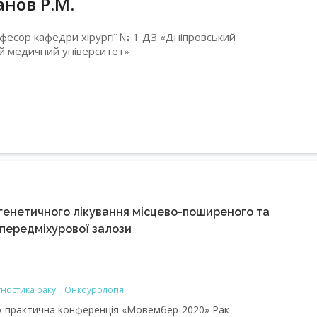
нов Р.М.
рофесор кафедри хірургії № 1 ДЗ «Дніпровський
 медичний університет»
огенетичного лікування місцево-поширеного та
передміхурової залози
гностика раку
Онкоурологія
во-практична конференція «Мовембер‑2020» Рак