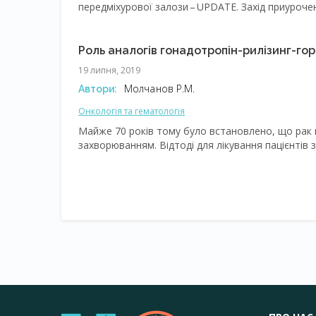
передміхурової залози – ​UPDATE. Захід приуро
залози Movember («Вусатий листопад», або «Ву
із характерним відпусканням вусів з метою приве
а саме – ​до раку простати та інших онкологічних
Роль аналогів гонадотропін-рилізинг-гор
19 липня, 2019
Молчанов Р.М.
Автори:
Онкологія та гематологія
Майже 70 років тому було встановлено, що рак 
захворюванням. Відтоді для лікування пацієнтів
метою якої є пригнічення секреції андрогенів (
андрогенів на рівні їх рецепторів. У численних
на розміри передміхурової залози, прогресування