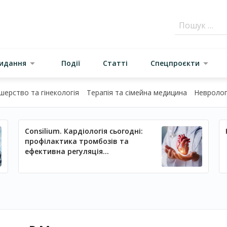
видання
Події
Статті
Спецпроєкти
шерство та гінекологія
Терапія та сімейна медицина
Неврологі
Consilium. Кардіологія сьогодні:
профілактика тромбозів та
ефективна регуляція
артеріального тиску