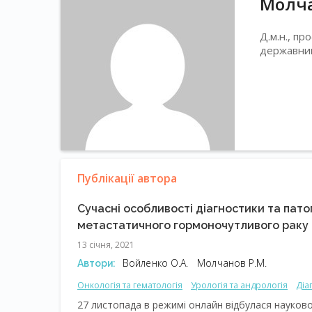
Молча
Д.м.н., п
державний
Публікації автора
Сучасні особливості діагностики та пат
метастатичного гормоночутливого раку 
13 січня, 2021
Войленко О.А.
Молчанов Р.М.
Автори:
Онкологія та гематологія
Урологія та андрологія
Діа
27 листопада в режимі онлайн відбулася науко