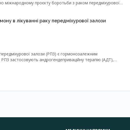
чено міжнародному проєкту боротьби з раком передміхурової
сопад»), що традиційно триває упродовж листопада
рнути увагу суспільства до питань чоловічого здоров’я,
 захворювань.
мону в лікуванні раку передміхурової залози
передміхурової залози (РПЗ) є гормонозалежним
 з РПЗ застосовують андрогендеприваційну терапію (АДТ),
передусім тестостерону) яєчками та/або блокування ефектів
 дослідженнях продемонстровано позитивний вплив АДТ
 симптомів і виживання пацієнтів.