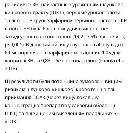
рецидивне ЗН, найчастіше з ураженням шлунково-
кишкового тракту (ШКТ), передміхурової ­залози
та легень. У групі варфарину первинна частота ЧКР
в осіб зі ЗН була більш ніж удвічі вищою, ніж
за відсутності онко­патології (19,2 і 7,5% відповідно;
р<0,001). ­Відносний ризик у групі едоксабану в дозі
60 мг порів­няно з варфарином становив 1,05 для
хворих зі ЗН та 0,88 – ​без онкопатології (Fanola et al.,
2018).
Ці результати були потенційно зумовлені вищим
ризиком шлунково-кишкової кровотечі на тлі
приймання ПОАК (через вищу локальну
концентрацію препаратів у слизовій оболонці
ШКТ) та підвищеним виявленням подальших ЗН
у ШКТ.