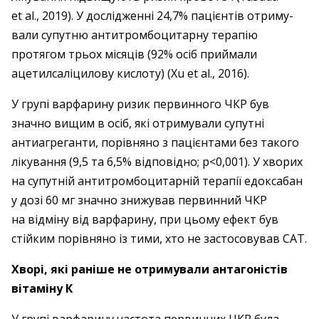
et al., 2019). У дослід­жен­ні 24,7% пацієнтів отриму­
вали супутню антитромбоцитарну терапію
протягом трьох місяців (92% осіб приймали
ацетилсаліцилову кислоту) (Xu et al., 2016).
У групі варфарину ризик первинного ЧКР був
значно вищим в осіб, які отриму­вали супутні
антиагреганти, порівняно з пацієнтами без такого
лікування (9,5 та 6,5% відповідно; р<0,001). У хворих
на супутній антитромбоцитарній терапії едоксабан
у дозі 60 мг значно знижував первинний ЧКР
на відміну від варфарину, при цьому ефект був
стійким порівняно із тими, хто не застосовував САТ.
Хворі, які раніше не отримували антагоністів
вітаміну К
У групі варфарину частота первинних ЧКР була