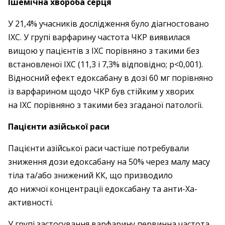
Ішемічна хвороба серця
У 21,4% учасників дослід­жен­ня було діаг­ностовано
ІХС. У групі варфарину частота ЧКР виявилася
вищою у пацієнтів з ІХС порівняно з такими без
встановленої ІХС (11,3 і 7,3% відповідно; р<0,001).
Відносний ефект едоксабану в дозі 60 мг порів­няно
із варфарином щодо ЧКР був стійким у хворих
на ІХС порівняно з такими без згаданої патології.
Пацієнти азійської раси
Пацієнти азійської раси частіше потребували
зниження дози едоксабану на 50% через малу масу
тіла та/або знижений КК, що призводило
до нижчої ­концентра­ції едоксабану та анти-Хa-
активності.
У групі застосування варфарину первинна частота