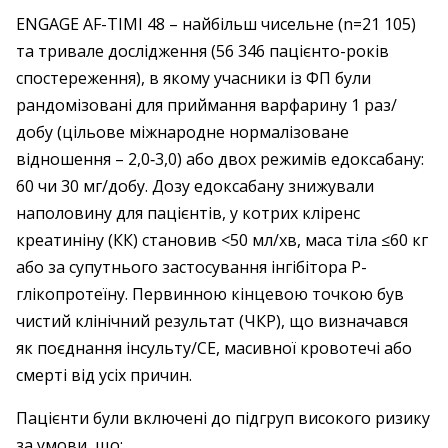
ENGAGE AF-TIMI 48 – ​найбільш чисельне (n=21 105)
та тривале дослід­жен­ня (56 346 пацієнто-років
спостереження), в якому учасники із ФП були
рандомізовані для приймання варфарину 1 раз/
добу (цільове міжнародне нормалізоване
відношення – ​2,0‑3,0) або двох режимів едоксабану:
60 чи 30 мг/добу. Дозу едоксабану знижували
наполовину для пацієнтів, у котрих кліренс
креатиніну (КК) становив <50 мл/хв, маса тіла ≤60 кг
або за супутнього застосування інгібітора Р-
глікопротеїну. Первинною кінцевою точкою був
чистий клінічний результат (ЧКР), що визначався
як поєднання інсульту/СЕ, масивної крово­течі або
смерті від усіх причин.
Пацієнти були включені до підгруп висо­кого ризику
за умови, що: