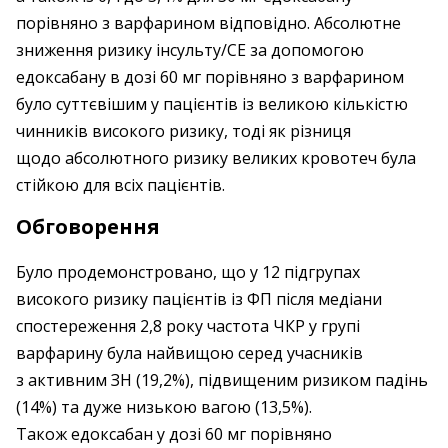
порівняно з варфарином відповідно. Абсолютне
зниження ризику інсульту/СЕ за допомогою
едоксабану в дозі 60 мг порівняно з варфарином
було суттє­вішим у пацієнтів із великою ­кількіс­тю
чинників високого ризику, тоді як різниця
щодо абсолютного ризику великих кровотеч була
стійкою для всіх пацієнтів.
Обговорення
Було продемонстровано, що у 12 підгрупах
високого ризику пацієнтів із ФП після медіани
спостереження 2,8 року частота ЧКР у групі
варфарину була найвищою серед учасників
з активним ЗН (19,2%), підвищеним ризиком падінь
(14%) та дуже низькою вагою (13,5%).
Також едоксабан у дозі 60 мг порівняно