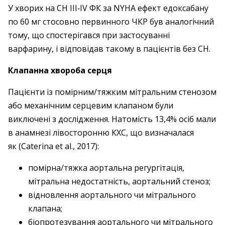
У хворих на СН III‑IV ФК за NYHA ефект едоксабану
по 60 мг стосовно первинного ЧКР був аналогічний
тому, що спостерігався при застосуванні
варфарину, і відповідав такому в пацієнтів без СН.
Клапанна хвороба серця
Пацієнти із помірним/тяжким мітральним стенозом
або механічним серцевим клапаном були
виключені з ­дослід­жен­ня. Натомість 13,4% осіб мали
в ­анамнезі лівосторонню КХС, що визначалася
як (Caterina et al., 2017):
помірна/тяжка аортальна регургітація,
мітральна недостатність, аортальний стеноз;
відновлення аортального чи мітрального
клапана;
біопротезування аортального чи мі­трального