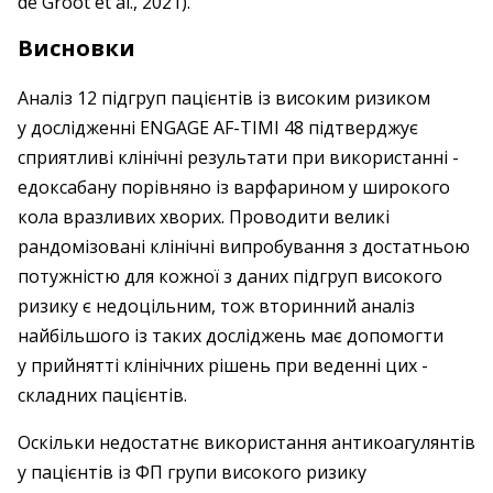
de Groot et al., 2021).
Висновки
Аналіз 12 підгруп пацієнтів із високим ризиком
у дослід­жен­ні ENGAGE AF-TIMI 48 підтверджує
сприятливі клінічні результати при використанні ­
едоксабану порівняно із варфарином у широкого
кола вразливих хворих. Проводити великі
рандомізовані клінічні ­випробування з достатньою
потужністю для кожної з даних підгруп високого
ризику є ­недоцільним, тож вторинний аналіз
найбільшого із таких досліджень має допомогти
у прийнятті клінічних рішень при веденні цих ­
складних пацієнтів.
Оскільки недостатнє ­використання антикоагулянтів
у пацієнтів із ФП ­групи висо­кого ризику