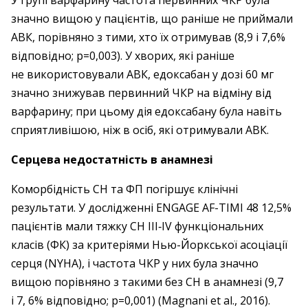
значно вищою у пацієнтів, що раніше не приймали
АВК, порівняно з тими, хто їх отримував (8,9 і 7,6%
відповідно; р=0,003). У хворих, які раніше
не використовували АВК, едоксабан у дозі 60 мг
значно знижував первинний ЧКР на відміну від
варфарину; при цьому дія едоксабану була навіть
сприятливішою, ніж в осіб, які отримували АВК.
Серцева недостатність в анамнезі
Коморбідність СН та ФП погіршує клінічні
результати. У дослід­жен­ні ENGAGE AF-TIMI 48 12,5%
пацієнтів мали тяжку СН III‑IV функціональних
класів (ФК) за критеріями Нью-Йоркської асоціації
серця (NYHA), і частота ЧКР у них була значно
вищою порівняно з такими без СН в анамнезі (9,7
і 7, 6% відповідно; р=0,001) (Magnani et al., 2016).