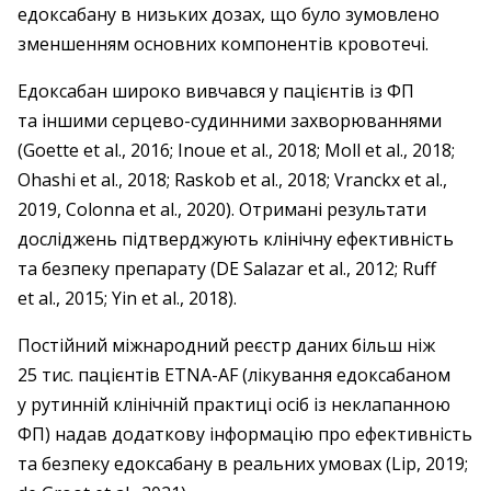
едоксабану в низьких дозах, що було зумовлено
зменшенням основних компонентів кровотечі.
Едоксабан широко вивчався у ­пацієнтів із ФП
та іншими серцево-судинними захворюваннями
(Goette et al., 2016; Inoue et al., 2018; Moll et al., 2018;
Ohashi et al., 2018; Raskob et al., 2018; Vranckx et al.,
2019, Colonna et al., 2020). Отримані результати
досліджень підтверджують клінічну ефективність
та безпеку препарату (DE Salazar et al., 2012; Ruff
et al., 2015; Yin et al., 2018).
Постійний міжнародний реєстр даних більш ніж
25 тис. пацієнтів ETNA-AF (ліку­вання едоксабаном
у рутинній клінічній практиці осіб із неклапанною
ФП) надав додаткову інформацію про ефективність
та безпеку едоксабану в реальних умовах (Lip, 2019;