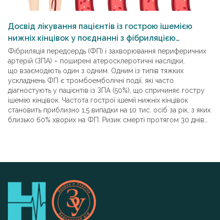
Досвід лікування пацієнтів із гострою ішемією
Д
нижніх кінцівок у поєднанні з фібриляцією
е
передсердь
Фібриляція передсердь (ФП) і захворювання периферичних
Пе
артерій (ЗПА) – ​поширені атеросклеротичні наслідки,
лі
що взаємодіють один з одним. Одним із типів тяжких
та
ускладнень ФП є тромбоемболічні події, які часто
ос
діагностують у пацієнтів із ЗПА (50%), що спричиняє гостру
ан
ішемію кінцівок. Частота гострої ішемії нижніх кінцівок
по
становить приблизно 1,5 випадки на 10 тис. осіб за рік, з яких
є 
близько 60% хворих на ФП. Ризик смерті протягом 30 днів
в 
після гострої ішемії нижньої кінцівки становить 10‑15%.
по
Затримання діагностування патології та ініціювання
ПО
ефективного лікування, а також часті супутні захворювання
за
(ФП, атеросклероз артерій) є причинами вельми високої
в 
частоти ампутацій кінцівок після втручань на артеріях нижніх
му
кінцівок (15%). У цьому контексті було проведене дослід­жен­
Eu
ня, мета якого полягала в оцінюванні та поліпшенні
еф
результатів лікування пацієнтів із ФП, ускладненою гострою
із
ішемією нижніх кінцівок.
Пр
ро