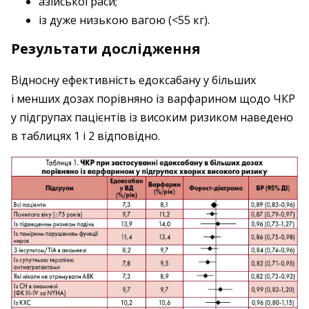
азійської раси;
із дуже низькою вагою (<55 кг).
Результати дослід­жен­ня
Відносну ефективність едоксабану у більших
і менших дозах порівняно із варфарином щодо ЧКР
у підгрупах паці­єнтів із високим ризиком наведено
в таб­ли­цях 1 і 2 відповідно.