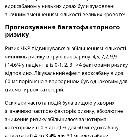
едоксабаном у низьких дозах були зумовлені
значним зменшенням кількості великих кровотеч.
Прогнозування багатофакторного
ризику
Ризик ЧКР підвищувався зі збільшенням кількості
чинників ризику в групі варфа­рину: 4,5; 7,2; 9,9
і 14,6% у пацієнтів із 0‑1, 2, 3 і >4 факторами ризику
відповідно. ­Лікувальний ефект едоксабану в дозі
60 мг порівняно з варфарином був однаковим для
цих чотирьох категорій.
Оскільки частота подій була вищою у хворих
зі значною часткою факторів ризику, абсолютне
зниження ризику збільшилося за чотирма
категоріями із 0,3 до 2,0% для 60 мг едоксабану,
а також із 0,4 до 3,4% для 30 мг едоксабану