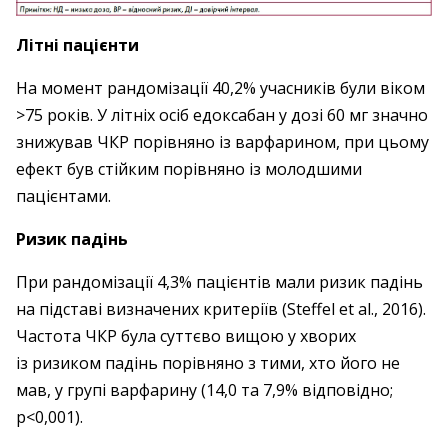
Літні пацієнти
На момент рандомізації 40,2% учасників були віком
>75 років. У літніх осіб едоксабан у дозі 60 мг значно
знижував ЧКР порівняно із варфарином, при цьому
ефект був стійким порівняно із молодшими
пацієнтами.
Ризик падінь
При рандомізації 4,3% пацієнтів мали ризик падінь
на підставі визначених критеріїв (Steffel et al., 2016).
Частота ЧКР була суттєво вищою у хворих
із ризиком падінь порівняно з тими, хто його не
мав, у групі варфарину (14,0 та 7,9% ­відповідно;
р<0,001).