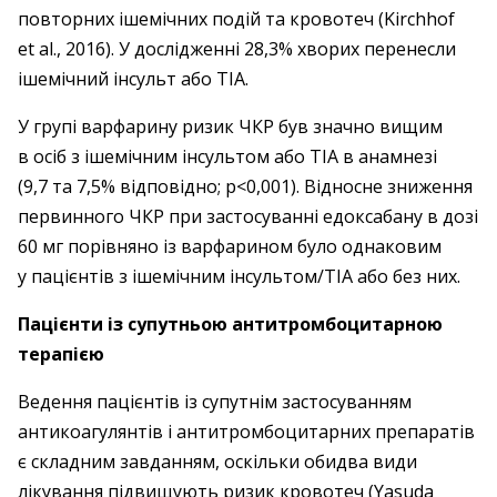
повторних ішемічних подій та кровотеч (Kirchhof
et al., 2016). У дослід­жен­ні 28,3% хворих перенесли
ішемічний інсульт або ТІА.
У групі варфарину ризик ЧКР був ­­значно вищим
в осіб з ішемічним інсультом або ТІА в анамнезі
(9,7 та 7,5% відповідно; р<0,001). Відносне зниження
первинного ЧКР при застосуванні едоксабану в дозі
60 мг порівняно із варфарином було однаковим
у пацієнтів з ішемічним інсультом/ТІА або без них.
Пацієнти із супутньою антитромбоцитарною
терапією
Ведення пацієнтів із супутнім застосуванням
антикоагулянтів і антитромбоцитарних препаратів
є складним завданням, оскільки обидва види
лікування підвищують ризик кровотеч (Yasuda