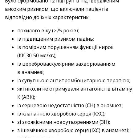
Було сформовано 12 підгруп із підтвердженим
високим ризиком, що включали пацієнтів
відповідно до їхніх характеристик:
похилого віку (≥75 років);
із підвищеним ризиком падінь;
із помірним порушенням функції ­нирок
(КК 30‑50 мл/хв);
із цереброваскулярним захворюванням
в анамнезі;
із супутньою антитромбоцитарною терапією;
які ніколи не отримували антагоністів вітаміну
К (АВК);
із серцевою недостатністю (СН) в анам­незі;
із клапанною хворобою серця (КХС);
зі злоякісними новоутвореннями (ЗН);
з ішемічною хворобою серця (ІХС) в анамнезі;