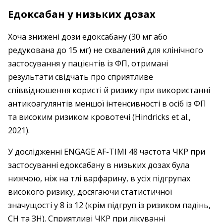
Едоксабан у низьких дозах
Хоча знижені дози едоксабану (30 мг або
редукована до 15 мг) не схвалений для клінічного
застосування у пацієнтів із ФП, отримані
результати свідчать про сприятливе
співвідношення користі й ризику при використанні
антикоагулянтів меншої інтенсивності в осіб із ФП
та високим ризиком кровотечі (Hindricks et al.,
2021).
У дослі­­­джен­ні ENGAGE AF-TIMI 48 частота ЧКР при
застосуванні едоксабану в низьких дозах була
нижчою, ніж на тлі варфарину, в усіх підгрупах
високого ризику, досягаючи статистичної
значущості у 8 із 12 (крім підгруп із ризиком падінь,
СН та ЗН). Сприятливі ЧКР при лікуванні