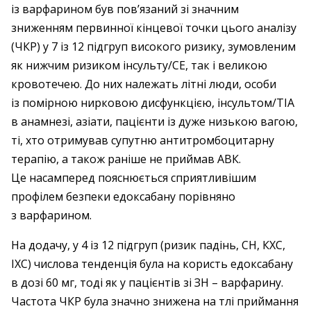
із варфарином був пов’язаний зі значним
зниженням первинної кінцевої точки цього аналізу
(ЧКР) у 7 із 12 підгруп високого ризику, зумовленим
як нижчим ризиком інсульту/СЕ, так і великою
кровотечею. До них належать літні люди, особи
із помірною нирковою дисфункцією, інсультом/ТІА
в анамнезі, азіати, пацієнти із дуже низькою вагою,
ті, хто отримував супутню антитромбоцитарну
терапію, а також раніше не приймав АВК.
Це насамперед пояснюється сприятливішим
профілем безпеки едоксабану порівняно
з варфарином.
На додачу, у 4 із 12 підгруп (ризик падінь, СН, КХС,
ІХС) числова тенденція була на користь едоксабану
в дозі 60 мг, тоді як у пацієнтів зі ЗН – ​варфарину.
Частота ЧКР була значно знижена на тлі ­приймання