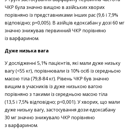
ЧКР була значно вищою в азійських хворих
порівняно із представниками інших рас (9,6 і 7,9%
відповідно; р=0,005). В азійців едоксабан у дозі 60 мг
значно знижував первинний ЧКР порівняно
із варфарином.
Дуже низька вага
У дослід­жен­ні 5,1% пацієнтів, які мали дуже низьку
вагу (<55 кг), порівнювали із 10% осіб із середньою
масою тіла (79,8‑84 кг). Рівень ЧКР був значно
вищим в учасників із дуже низькою вагою
порівняно з такими із середньою масою тіла
(13,5 і 7,5% відповідно; р<0,001). У хворих, що мали
дуже низьку вагу, за­с­тосування дози едоксабану
30 мг значно знижувало ЧКР порівняно
з варфарином.