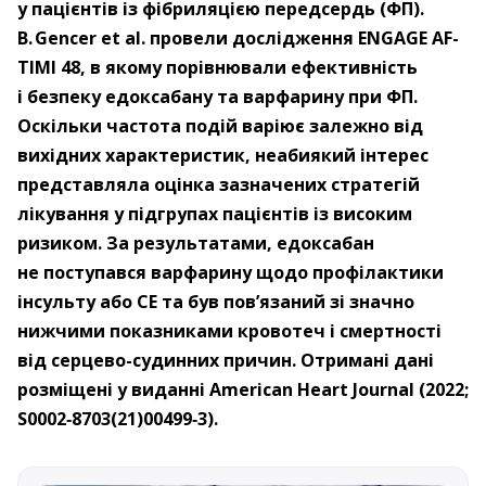
у пацієнтів із фібриляцією передсердь (ФП).
B. Gencer et al. провели дослід­жен­ня ENGAGE AF-
TIMI 48, в якому порівнювали ефективність
і безпеку едоксабану та варфарину при ФП.
Оскільки частота подій варіює залежно від
вихідних характеристик, неабиякий інтерес
представляла оцінка зазначених стратегій
лікування у підгрупах пацієнтів із високим
ризиком. За результатами, едоксабан
не поступався варфарину щодо профілактики
інсульту або СЕ та був пов’язаний зі значно
нижчими показниками кровотеч і смертності
від серцево-судинних причин. Отримані дані
розміщені у виданні American Heart Journal (2022;
S0002‑8703(21)00499‑3).