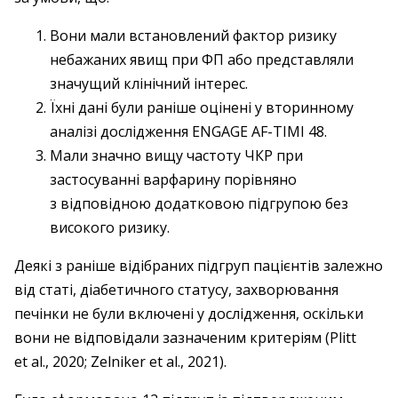
Вони мали встановлений фактор ­ризику
небажаних явищ при ФП або представляли
значущий клінічний інтерес.
Їхні дані були раніше оцінені у вторинному
аналізі дослід­жен­ня ENGAGE AF-TIMI 48.
​Мали значно вищу частоту ЧКР при
застосуванні варфарину порівняно
з відповідною додатковою підгрупою без
висо­кого ризику.
Деякі з раніше відібраних підгруп паці­єнтів залежно
від статі, діабетичного статусу, захворювання
печінки не були включені у дослід­жен­ня, оскільки
вони не відпові­дали зазначеним критеріям (Plitt
et al., 2020; Zelniker et al., 2021).