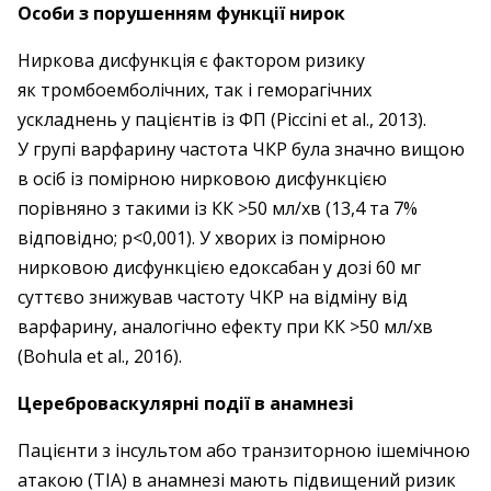
Особи з порушенням функції нирок
Ниркова дисфункція є фактором ризику
як тромбоемболічних, так і геморагічних
ускладнень у пацієнтів із ФП (Piccini et al., 2013).
У групі варфарину частота ЧКР була значно вищою
в осіб із помірною нир­ковою дисфункцією
порівняно з такими із КК >50 мл/хв (13,4 та 7%
відповідно; р<0,001). У хворих із помірною
нирковою дисфункцією едоксабан у дозі 60 мг
суттєво знижував частоту ЧКР на відміну від
варфарину, аналогічно ефекту при КК >50 мл/хв
(Bohula et al., 2016).
Цереброваскулярні події в анамнезі
Пацієнти з інсультом або транзиторною ішемічною
атакою (ТІА) в анамнезі мають підвищений ризик