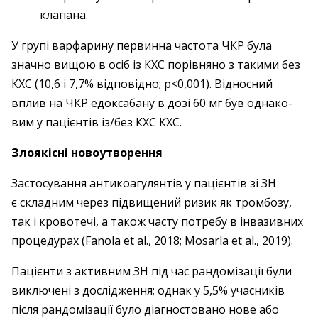
клапана.
У групі варфарину первинна частота ЧКР була
значно вищою в осіб із КХС порівняно з такими без
КХС (10,6 і 7,7% відповідно; р<0,001). Відносний
вплив на ЧКР едоксабану в дозі 60 мг був однако­
вим у пацієнтів із/без КХС КХС.
Злоякісні новоутворення
Застосування антикоагулянтів у пацієнтів зі ЗН
є складним через підвищений ризик як тромбозу,
так і кровотечі, а також часту потребу в інвазивних
процедурах (Fanola et al., 2018; Mosarla et al., 2019).
Пацієнти з активним ЗН під час рандо­мізації були
виключені з дослід­жен­ня; однак у 5,5% учасників
після рандомізації було діагностовано нове або