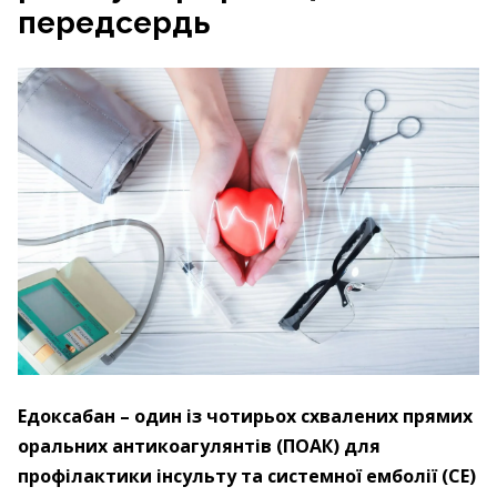
передсердь
Едоксабан – один із чотирьох схвалених прямих
оральних антикоагулянтів (ПОАК) для
профілактики інсульту та системної емболії (СЕ)