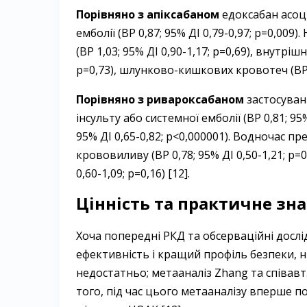
Порівняно з апіксабаном
едоксабан асоці
емболії (ВР 0,87; 95% ДІ 0,79-0,97; p=0,009
(ВР 1,03; 95% ДІ 0,90-1,17; р=0,69), внутрі
р=0,73), шлунково-кишкових кровотеч (ВР 1,1
Порівняно з
ривароксабаном
застосуван
інсульту або системної емболії (ВР 0,81; 95%
95% ДІ 0,65-0,82; p<0,000001). Водночас
крововиливу (ВР 0,78; 95% ДІ 0,50-1,21; p=
0,60-1,09; p=0,16) [12].
Цінність та практичне зн
Хоча попередні РКД та обсерваційні досл
ефективність і кращий профіль безпеки, 
недостатньо; метааналіз Zhang та співавт.
того, під час цього метааналізу вперше 