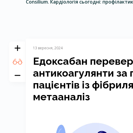
Consilium. Кардіологія сьогодні: профілакт
13 вересня, 2024
Едоксабан перевер
антикоагулянти за 
пацієнтів із фібри
метааналіз