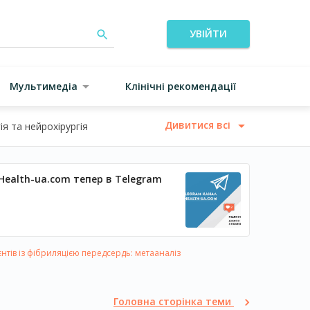
УВІЙТИ
Мультимедіа
Клінічні рекомендації
Дивитися всі
я та нейрохірургія
Health-ua.com тепер в Telegram
нтів із фібриляцією передсердь: метааналіз
Головна сторінка теми