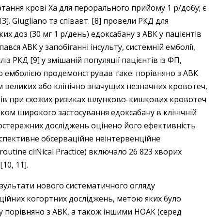
ртання крові Ха для перорального прийому 1 р/добу; є
]. Giugliano та співавт. [8] провели РКД для
ких доз (30 мг 1 р/день) едоксабану з АВК у пацієнтів
ався АВК у запобіганні інсульту, системній емболії,
з РКД [9] у змішаній популяції пацієнтів із ФП,
 емболією продемонстрував таке: порівняно з АВК
 великих або клінічно значущих незначних кровотеч,
ів при схожих ризиках шлунково-кишкових кровотеч
атком широкого застосування едоксабану в клінічній
постережних досліджень оцінено його ефективність
роспективне обсерваційне неінтервенційне
utine cliNical Practice) включало 26 823 хворих
10, 11].
результати нового систематичного огляду
аційних когортних досліджень, метою яких було
у порівняно з АВК, а також іншими НОАК (серед