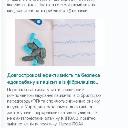
ішемію кінцівок. Частота гострої ішемії нижніх
кінцівок становить приблизно 1,5 випадки
на 10 тис. осіб за рік, з яких близько 60% хворих
на ФП. Ризик смерті протягом 30 днів після
гострої ішемії нижньої кінцівки становить 10‑15%.
Затримання діагностування патології
та ініціювання ефективного лікування, а також
часті супутні захворювання (ФП, атеросклероз
артерій) є причинами вельми високої частоти
ампутацій кінцівок після втручань на артеріях
нижніх кінцівок (15%). У цьому контексті було
проведене дослід­жен­ня, мета якого полягала
в оцінюванні та поліпшенні результатів лікування
Довгострокові ефективність та безпека
пацієнтів із ФП, ускладненою гострою ішемією
едоксабану в пацієнтів із фібриляцією
нижніх кінцівок.
передсердь
Пероральні антикоагулянти є ключовим
компонентом лікування пацієнтів із фібриляцією
передсердь (ФП) та сприяють зниженню ризику
інсульту. Упродовж останнього десятиліття
застосування пероральних антикоагулянтів, які
не є антагоністами вітаміну К (ПОАК), помітно
змінило клінічну практику. Наразі ПОАК