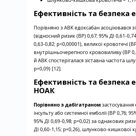
Ефективність та безпека 
Порівняно з АВК едоксабан асоціювався зі
(відносний ризик (ВР) 0,67; 95% ДІ 0,61-0,74
0,63-0,82; p<0,00001), великої кровотечі (ВР 
внутрішньочерепного крововиливу (ВР 0,51;
й АВК спостерігалася зіставна частота шлу
p=0,09) [12].
Ефективність та безпека 
НОАК
Порівняно з
дабігатраном
застосування 
інсульту або системної емболії (ВР 0,76; 95%
95% ДІ 0,69-0,98; p=0,02) за однакових р
ДІ 0,60-1,15; р=0,26), шлунково-кишкової кро