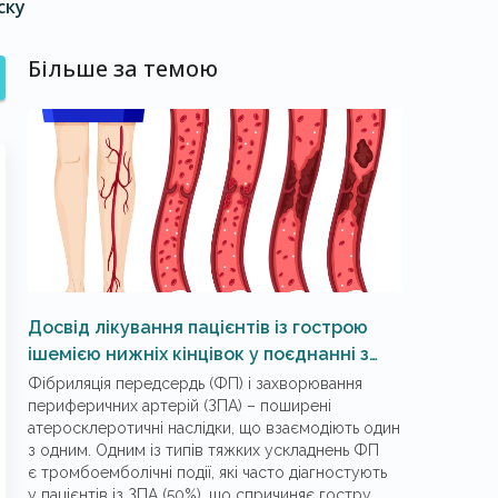
ску
Більше за темою
Досвід лікування пацієнтів із гострою
ішемією нижніх кінцівок у поєднанні з
фібриляцією передсердь
Фібриляція передсердь (ФП) і захворювання
периферичних артерій (ЗПА) – ​поширені
атеросклеротичні наслідки, що взаємодіють один
з одним. Одним із типів тяжких ускладнень ФП
є тромбоемболічні події, які часто діагностують
у пацієнтів із ЗПА (50%), що спричиняє гостру