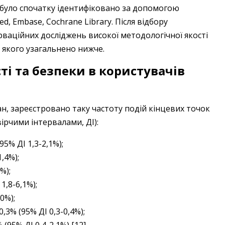
ь було спочатку ідентифіковано за допомогою
, Embase, Cochrane Library. Після відбору
ваційних досліджень високої методологічної якості
 якого узагальнено нижче.
ті та безпеки в користувачів
ан, зареєстровано таку частоту подій кінцевих точок
вірчими інтервалами, ДІ):
95% ДІ 1,3-2,1%);
,4%);
%);
1,8-6,1%);
0%);
3% (95% ДІ 0,3-0,4%);
95% ДІ 0,4-2,1%) [12].