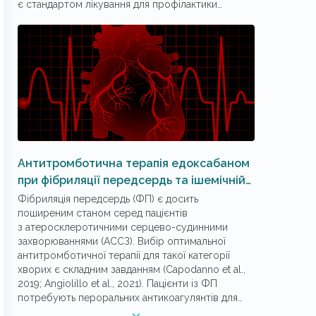
є стандартом лікування для профілактики
інсульту в пацієнтів із ФП, головним чином
завдяки вищій безпеці порівняно з антагоністами
вітаміну К. Едоксабан є четвертим ПОАК,
схваленим Європейським агентством
із лікарських засобів (EMA) для профілактики
інсульту / системної емболії в осіб із ФП.
P. Kirchhof et al. виконали проспективне
мультицентрове обсерваційне дослід­жен­ня
ETNA-AF-Europe, метою якого було оцінити
довгострокові ефективність і безпеку
едоксабану в пацієнтів із неклапанною ФП
Антитромботична терапія едоксабаном
у повсякденній клінічній практиці. Пропонуємо
при фібриляції передсердь та ішемічній
до вашої уваги огляд отриманих результатів,
хворобі серця
Фібриляція передсердь (ФП) є досить
розміщених в International Journal of Cardiology
поширеним станом серед пацієнтів
(2024; 408: 132118).
з атеросклеротичними серцево-судинними
захворюваннями (АССЗ). Вибір оптимальної
антитромботичної терапії для такої категорії
хворих є складним завданням (Capodanno et al.,
2019; Angiolillo et al., 2021). Пацієнти із ФП
потребують пероральних антикоагулянтів для
запобігання інсульту чи системній емболії, тоді