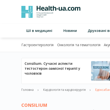
ШІ в медицині
Новини
Друковані 
Гастроентерологія
Онкологія та гематологія
Аку
Consilium. Сучасні аспекти
тестостерон-замісної терапії у
чоловіків
Головна
Кардіологія та кардіохірургія
Едоксабан 
CONSILIUM