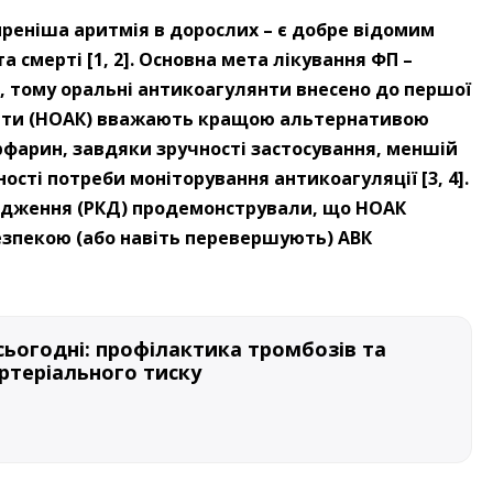
реніша аритмія в дорослих – ​є добре відомим
смерті [1, 2]. Основна мета лікування ФП – ​
 тому оральні антикоагулянти внесено до першої
улянти (НОАК) вважають кращою альтернативою
арфарин, завдяки зручності застосування, меншій
ності потреби моніторування антикоагуляції [3, 4].
лідження (РКД) продемонстрували, що НОАК
езпекою (або навіть перевершують) АВК
 сьогодні: профілактика тромбозів та
ртеріального тиску