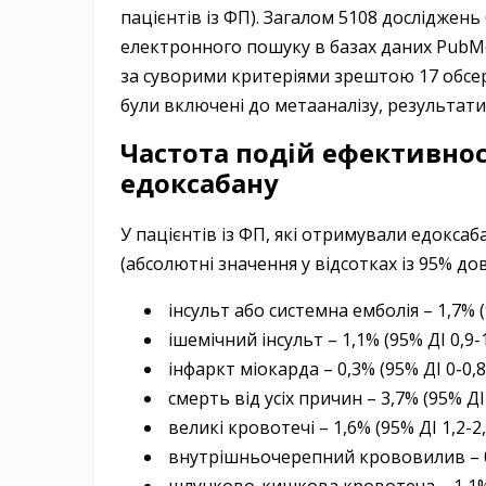
пацієнтів із ФП). Загалом 5108 досліджен
електронного пошуку в базах даних PubMed
за суворими критеріями зрештою 17 обсер
були включені до метааналізу, результати
Частота подій ефективнос
едоксабану
У пацієнтів із ФП, які отримували едоксаб
(абсолютні значення у відсот­ках із 95% до
інсульт або системна емболія – ​1,7% (
ішемічний інсульт – ​1,1% (95% ДІ 0,9-1
інфаркт міокарда – ​0,3% (95% ДІ 0-0,8
смерть від усіх причин – ​3,7% (95% ДІ 
великі кровотечі – ​1,6% (95% ДІ 1,2-2,
внутрішньочерепний крововилив – ​0,
шлунково-кишкова кровотеча – ​1,1% (