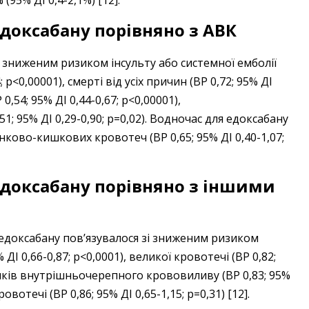
едоксабану порівняно з АВК
 зниженим ризиком інсульту або системної емболії
; p<0,00001), смерті від усіх причин (ВР 0,72; 95% ДІ
0,54; 95% ДІ 0,44-0,67; p<0,00001),
 95% ДІ 0,29-0,90; p=0,02). Водночас для едоксабану
нково-кишкових кровотеч (ВР 0,65; 95% ДІ 0,40-1,07;
едоксабану порівняно з іншими
едоксабану пов’язувалося зі зниженим ризиком
 ДІ 0,66-0,87; p<0,0001), великої кровотечі (ВР 0,82;
изиків внутрішньочерепного крововиливу (ВР 0,83; 95%
вотечі (ВР 0,86; 95% ДІ 0,65-1,15; р=0,31) [12].