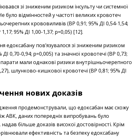
ювався зі зниженим ризиком інсульту чи системної
). Не було відмінностей у частоті великих кровотеч
шньочерепних крововиливів (ВР 0,91; 95% ДІ 0,54-1,54;
7; 95% ДІ 1,00-1,37; p=0,05) [12].
ня едоксабану пов’язувалося зі зниженим ризиком
 ДІ 0,70-0,94; p=0,005) та значної кровотечі (ВР 0,73;
 препарати мали однакові ризики внутрішньочерепного
0,27), шлунково-кишкової кровотечі (ВР 0,81; 95% ДІ
ачення нових доказів
ідження продемонстрували, що едоксабан має схожу
ніж АВК, даних попередніх випробувань було
 надав більше доказів високої достовірності. Крім
порівнювали ефективність та безпеку едоксабану