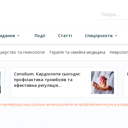
видання
Події
Статті
Спецпроєкти
шерство та гінекологія
Терапія та сімейна медицина
Неврологі
Consilium. Кардіологія сьогодні:
профілактика тромбозів та
ефективна регуляція
артеріального тиску
перевершує інші оральні антикоагулянти за профілактики інсульту в паціє