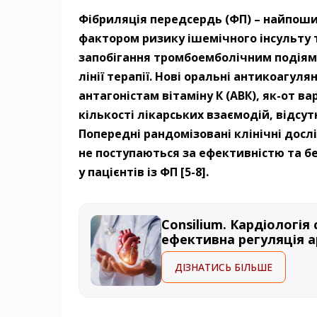
Фібриляція передсердь (ФП) – ​найпоши
фактором ризику ішемічного інсульту та 
запобігання тромбоемболічним подіям,
лінії терапії. Нові оральні антикоаг
антагоністам вітаміну К (АВК), як-от в
кількості лікарських взаємодій, відсут
Попередні рандомізовані клінічні дос
не поступаються за ефективністю та б
у пацієнтів із ФП [5-8].
Consilium. Кардіологія
ефективна регуляція а
ДІЗНАТИСЬ БІЛЬШЕ