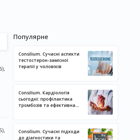
Популярне
Consilium. Сучасні аспекти
тестостерон-замісної
терапії у чоловіків
),
Consilium. Кардіологія
сьогодні: профілактика
тромбозів та ефективна
регуляція артеріального
тиску
),
Consilium. Сучасні підходи
до діагностики та