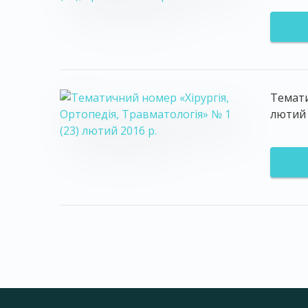
Темати
лютий 