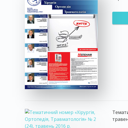
Темати
травен