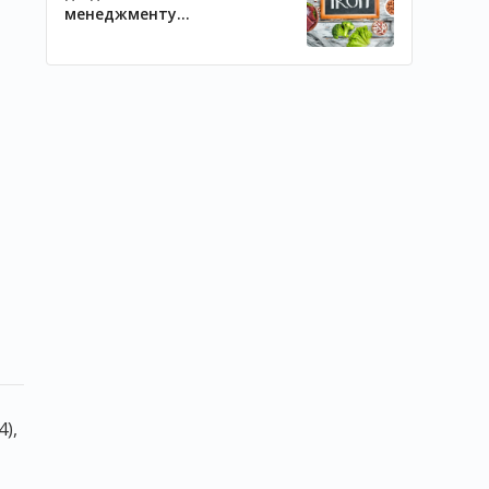
менеджменту
залізодефіцитних станів
),