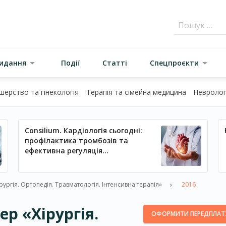
видання
Події
Статті
Спецпроєкти
шерство та гінекологія
Терапія та сімейна медицина
Неврологі
Consilium. Кардіологія сьогодні:
профілактика тромбозів та
ефективна регуляція
артеріального тиску
ргія. Ортопедія. Травматологія. Інтенсивна терапія»
2016
р «Хірургія.
ОФОРМИТИ ПЕРЕДПЛАТ