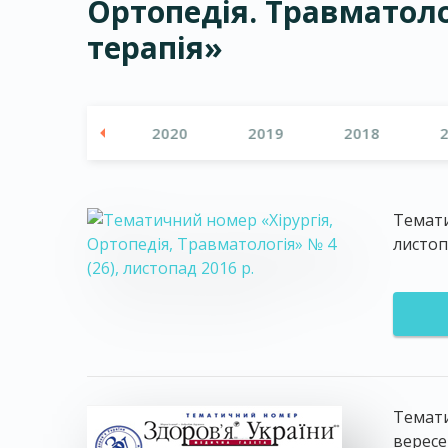
Ортопедія. Травматоло
терапія»
2021
2020
2019
2018
Темати
листоп
Темати
вереcе