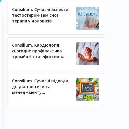
Consilium. Сучасні аспекти
тестостерон-замісної
терапії у чоловіків
Consilium. Кардіологія
сьогодні: профілактика
тромбозів та ефективна
регуляція артеріального
тиску
Consilium. Сучасні підходи
до діагностики та
менеджменту
залізодефіцитних станів