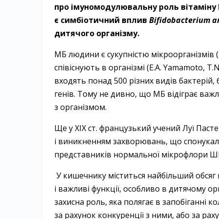
про імуномодулювальну роль вітаміну D
є симбіотичний вплив
Bifidobacterium an
дитячого організму.
МБ людини є сукупністю мікроорганізмів (
співіснують в організмі (E.A. Yamamoto, T.
входять понад 500 різних видів бактерій, 
генів. Тому не дивно, що МБ відіграє важл
з організмом.
Ще у ХІХ ст. французький учений Луї Паст
і виникненням захворювань, що спонукал
представників нормальної мікрофлори ШКТ
У кишечнику міститься найбільший обсяг 
і важливі функції, особливо в дитячому орган
захисна роль, яка полягає в запобіганні 
за рахунок конкуренції з ними, або за ра