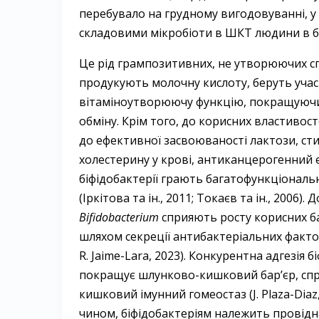
перебувало на грудному вигодовуванні, 
складовими мікробіоти в ШКТ людини в будь
Це рід грампозитивних, не утворюючих с
продукують молочну кислоту, беруть уча
вітаміноутворюючу функцію, покращуючи 
обміну. Крім того, до корисних властивос
до ефективної засвоюваності лактози, ст
холестерину у крові, антиканцерогенний ефек
біфідобактерії грають багатофункціональ
(Іркітова та ін., 2011; Токаєв та ін., 2006
Bifidobacterium
сприяють росту корисних б
шляхом секреції антибактеріальних факторі
R. Jaime-Lara, 2023). Конкурентна адгезія
покращує шлунково-кишковий бар’єр, сп
кишковий імунний гомеостаз (J. Plaza-Diaz, F
чином, біфідобактеріям належить провідна