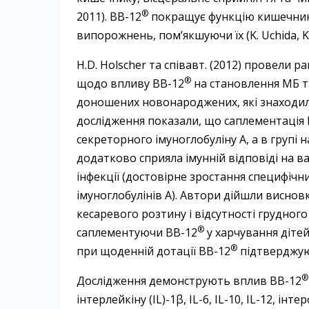
®
2011). BB-12
покращує функцію кишечнику
випорожнень, пом’якшуючи їх (K. Uchida, K.
H.D. Holscher та співавт. (2012) провели 
®
щодо впливу ВВ-12
на становлення МБ т
доношених новонароджених, які знаходил
дослідження показали, що саплементація 
секреторного імуноглобуліну А, а в групі
додатково сприяла імунній відповіді на в
інфекції (достовірне зростання специфічн
імуноглобулінів A). Автори дійшли висновк
кесаревого розтину і відсутності грудно
®
саплементуючи ВВ-12
у харчування дітей
®
при щоденній дотації ВВ-12
підтверджують
®
Дослідження демонструють вплив BB-12
інтерлейкіну (IL)-1β, IL-6, IL-10, IL-12, ін