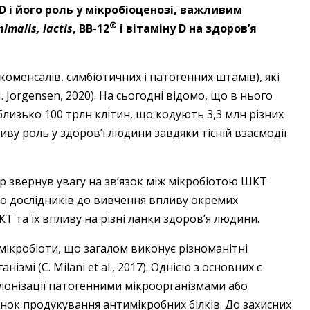
 і його роль у мікробіоценозі, важливим
®
imalis, lactis
, BB-12
і вітаміну D на здоров’я
коменсалів, симбіотичних і патогенних штамів), які
N. Jоrgensen, 2020). На сьогодні відомо, що в нього
близько 100 трлн клітин, що кодують 3,3 млн різних
иву роль у здоров’ї людини завдяки тісній взаємодії
ер звернув увагу на зв’язок між мікробіотою ШКТ
о дослідників до вивчення впливу окремих
 та їх впливу на різні ланки здоров’я людини.
мікробіоти, що загалом виконує різноманітні
ізмі (C. Milani et al., 2017). Однією з основних є
колонізації патогенними мікроорганізмами або
хунок продукування антимікробних білків. До захисних