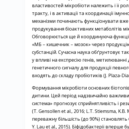
властивостей мікробіоти належить і її рол
тракту, і в активації та координації імунно
механізми починають функціонувати вже 
продукування біоактивних метаболітів мі
Обговорюється ще й координуюча функція м
«МБ – кишечник – мозок» через продукцію
субстанцій. Сучасна наука обґрунтовує та
у впливі на експресію генів, метилюванні
генетичного сигналу для продукції певного
входять до складу пробіотиків (J. Plaza-Diaz,
Формування мікробіоти основних біотопів
дитини. Цей період надзвичайно важливий
система» прогнозує сприйнятливість і ре
(T. Gensollen et al., 2016; L.T. Stiemsma, 
переважну більшість (до 90%) становлять 
Y. Lau et al., 2015). Біфідобактерії вперше