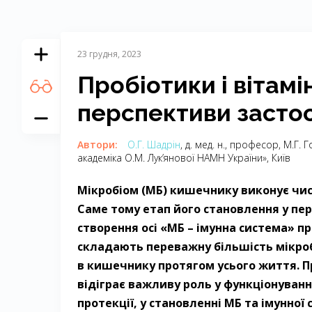
23 грудня, 2023
Пробіотики і вітамі
перспективи засто
Автори:
О.Г. Шадрін
, д. мед. н., професор, М.Г. 
академіка О.М. Лук’янової НАМН України», Київ
Мікробіом (МБ) кишечнику виконує чисе
Саме тому етап його становлення у п
створення осі «МБ – імунна система» п
складають переважну більшість мікро
в кишечнику протягом усього життя. 
відіграє важливу роль у функціонуван
протекції, у становленні МБ та імунно