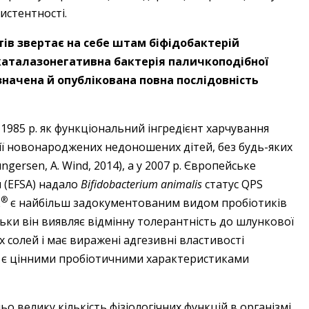
истентності.
стів звертає на себе штам біфідобактерій
каталазонегативна бактерія паличкоподібної
значена й опублікована повна послідовність
 1985 р. як функціональний інгредієнт харчування
яції новонароджених недоношених дітей, без будь-яких
gersen, A. Wind, 2014), а у 2007 р. Європейське
 (EFSA) надало
Bifidobacterium animalis
статус QPS
®
2
є найбільш задокументованим видом пробіотиків
ільки він виявляє відмінну толерантність до шлункової
х солей і має виражені адгезивні властивості
 є цінними пробіотичними характеристиками
 велику кількість фізіологічних функцій в організмі.