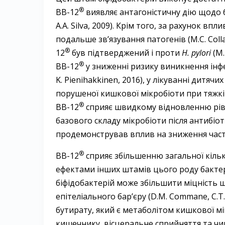
®
ВВ-12
виявляє антагоністичну дію щодо ба
A.A. Silva, 2009). Крім того, за рахунок в
подальше зв’язування патогенів (M.C. Colla
®
12
був підтверджений і проти
H. рylori
(M.
®
ВВ-12
у зниженні ризику виникнення інфек
K. Pienihаkkinen, 2016), у лікуванні дитячих 
порушеної кишкової мікробіоти при тяжкій ма
®
ВВ-12
сприяє швидкому відновленню рі
базового складу мікробіоти після антибіотик
продемонстрував вплив на зниження частоти 
®
BB-12
сприяє збільшенню загальної кільк
ефектами інших штамів цього роду бактерій
біфідобактерій може збільшити міцність щ
епітеліального бар’єру (D.M. Commane, C.T.
бутирату, який є метаболітом кишкової м
кишечнику, вісцеральне сприйняття та чин