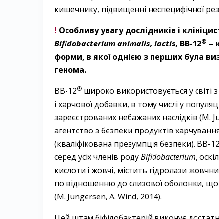
кишечнику, підвищенні неспецифічної рез
!
Особливу увагу дослідників і клініци
®
Bifidobacterium animalis, lactis
, BB-12
– 
форми, в якої однією з перших була ви
генома.
®
ВВ-12
широко використовується у світі з
і харчової добавки, в тому числі у попул
зареєстрованих небажаних наслідків (M. Jun
агентство з безпеки продуктів харчування
(кваліфікована презумпція безпеки). BB-1
серед усіх членів роду
Bifidobacterium
, оск
кислоти і жовчі, містить гідролази жовчни
по відношенню до слизової оболонки, що
(M. Jungersen, A. Wind, 2014).
Цей штам біфідобактерій виконує достатньо