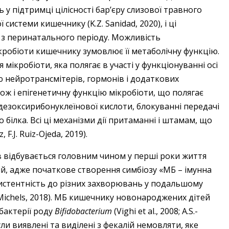
ь у підтримці цілісності бар’єру слизової травного
ї системи кишечнику (K.Z. Sanidad, 2020), і ці
з перинатального періоду. Можливість
кробіоти кишечнику зумовлює її метаболічну функцію.
ікробіоти, яка полягає в участі у функціонуванні осі
 нейротрансмітерів, гормонів і додаткових
кож і епігенетичну функцію мікробіоти, що полягає
 дезоксирибонуклеїнової кислоти, блокуванні передачі
 білка. Всі ці механізми дії притаманні і штамам, що
 F.J. Ruiz-Ojeda, 2019).
 відбувається головним чином у перші роки життя
, адже початкове створення симбіозу «МБ – імунна
зистентність до різних захворювань у подальшому
K.B. Michels, 2018). МБ кишечнику новонароджених дітей
бактерії роду
Bifidobacterium
(Vighi et al., 2008; A.S.-
 були виявлені та виділені з фекалій немовляти, яке