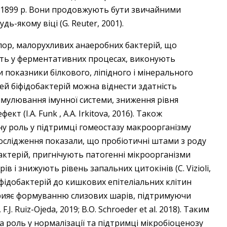
у 1899 р. Вони продовжують бути звичайними
-якому віці (G. Reuter, 2001).
пор, малорухливих анаеробних бактерій, що
сть у ферментативних процесах, виконують
показники білкового, ліпідного і мінерального
тей біфідобактерій можна віднести здатність
имулювання імунної системи, зниження рівня
т (I.A. Funk , A.A. Irkitova, 2016). Також
ну роль у підтримці гомеостазу макроорганізму
). Дослідження показали, що пробіотичні штами з роду
актерій, пригнічують патогенні мікроорганізми
в і знижують рівень запальних цитокінів (C. Vizioli,
 біфідобактерій до кишкових епітеліальних клітин
рияє формуванню слизових шарів, підтримуючи
.J. Ruiz-Ojeda, 2019; B.O. Schroeder et al. 2018). Таким
 роль у нормалізації та підтримці мікробіоценозу