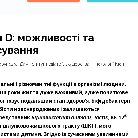
н D: можливості та
сування
Горянська, ДУ «Інститут педіатрії, акушерства і гінекології імені
льні і різноманітні функції в організмі людини.
ерші роки життя дуже важливий, адже початкове
рогнозує подальший стан здоров’я. Біфідобактерії
біоти новонароджених і залишаються
®
Представник
Bifidobacterium animalis, lactis
, BB-12
ні шлунково-кишкового тракту (ШКТ), його
ї системи дитини. Згідно із сучасними уявленнями