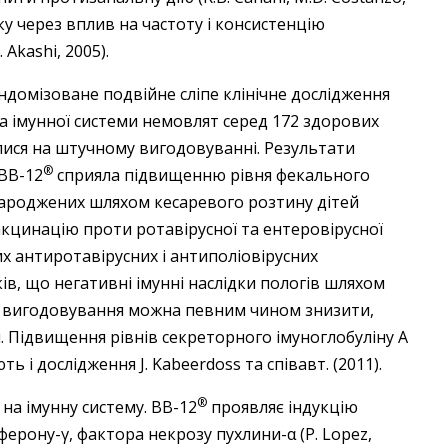
 через вплив на частоту і консистенцію
 Akashi, 2005).
рандомізоване подвійне сліпе клінічне дослідження
а імунної системи немовлят серед 172 здорових
ися на штучному вигодовуванні. Результати
®
ВВ-12
сприяла підвищенню рівня фекального
 народжених шляхом кесаревого розтину дітей
акцинацію проти ротавірусної та ентеровірусної
их антиротавірусних і антиполіовірусних
ів, що негативні імунні наслідки пологів шляхом
го вигодовування можна певним чином знизити,
. Підвищення рівнів секреторного імуноглобуліну A
 і дослідження J. Kabeerdoss та співавт. (2011).
®
на імунну систему. BB-12
проявляє індукцію
терферону-γ, фактора некрозу пухлини-α (P. Lopez,