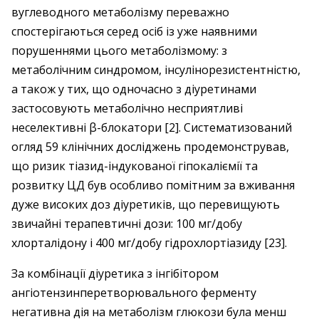
вуглеводного метаболізму переважно
спостерігаються серед осіб із уже наявними
порушеннями цього метаболізмому: з
метаболічним синдромом, інсулінорезистентністю,
а також у тих, що одночасно з діуретинами
застосовують метаболічно несприятливі
неселективні β-блокатори [2]. Систематизований
огляд 59 клінічних досліджень продемонстрував,
що ризик тіазид-індукованої гіпокаліємії та
розвитку ЦД був особливо помітним за вживання
дуже високих доз діуретиків, що перевищують
звичайні терапевтичні дози: 100 мг/добу
хлорталідону і 400 мг/добу гідрохлортіазиду [23].
За комбінації діуретика з інгібітором
ангіотензинперетворювального ферменту
негативна дія на метаболізм глюкози була менш