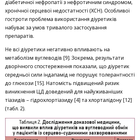
діабетичної нефропатії з нефротичним синдромом,
хронічної серцевої недостатності (ХСН). Особливої
гостроти проблема використання діуретиків
набуває за умов тривалого застосування
препаратів.
Не всі діуретики негативно впливають на
метаболізм вуглеводів [9]. Зокрема, результати
дворічного спостереження показали, що діуретик
середньої сили індапамід не порушує толерантності
до глюкози [15]. Натомість підвищений ризик
виникнення ЦД доведений для найуживаніших
тіазидів – гідрохлортіазиду [4] та хлорталідону [12]
(табл. 2).