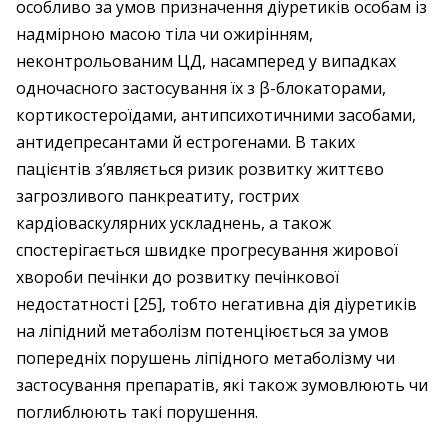
особливо за умов призначення діуретиків особам із
надмірною масою тіла чи ожирінням,
неконтрольованим ЦД, насамперед у випадках
одночасного застосування їх з β-блокаторами,
кортикостероїдами, антипсихотичними засобами,
антидепресантами й естрогенами. В таких
пацієнтів з’являється ризик розвитку життєво
загрозливого панкреатиту, гострих
кардіоваскулярних ускладнень, а також
спостерігається швидке прогресування жирової
хвороби печінки до розвитку печінкової
недостатності [25], тобто негативна дія ді­уретиків
на ліпідний метаболізм потенціюється за умов
попередніх порушень ліпідного метаболізму чи
застосування препаратів, які також зумовлюють чи
поглиб­люють такі порушення.