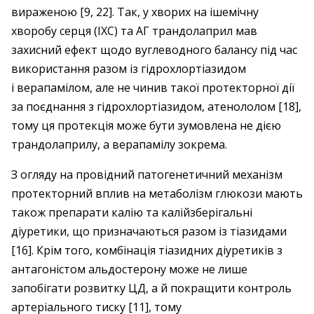
вираженою [9, 22]. Так, у хворих на ішемічну
хворобу серця (ІХС) та АГ трандолаприл мав
захисний ефект щодо вуглеводного балансу під час
використання разом із гідрохлортіазидом
і верапамілом, але не чинив такої протекторної дії
за поєднання з гідрохлортіазидом, атенололом [18],
тому ця протекція може бути зумовлена не дією
трандолаприлу, а верапамілу зокрема.
З огляду на провідний патогенетичний механізм
протекторний вплив на метаболізм глюкози мають
також препарати калію та калійзберігальні
діуретики, що призначаються разом із тіазидами
[16]. Крім того, комбінація тіазидних діуретиків з
антагоністом альдостерону може не лише
запобігати розвитку ЦД, а й покращити контроль
артеріального тиску [11], тому