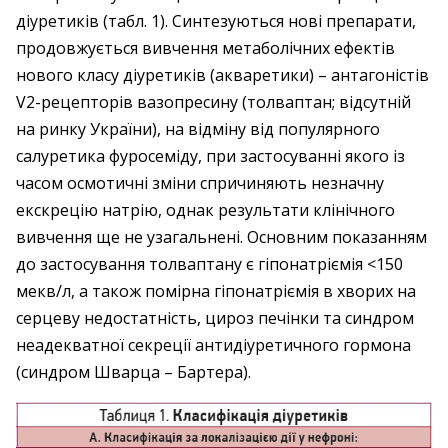
діуретиків (табл. 1). Синтезуються нові препарати,
продовжується вивчення метаболічних ефектів
нового класу діуретиків (акваретики) – антагоністів
V2-рецепторів вазопресину (толваптан; відсутній
на ринку України), на відміну від популярного
салуретика фуросеміду, при застосуванні якого із
часом осмотичні зміни спричиняють незначну
екскрецію натрію, однак результати клінічного
вивчення ще не узагальнені. Основним показанням
до застосування толваптану є гіпонат­ріємія <150
мекв/л, а також помірна гіпонатріємія в хворих на
серцеву недостатність, цироз печінки та синдром
неадекватної секреції антидіуретичного гормона
(синдром Шварца – ­Бартера).