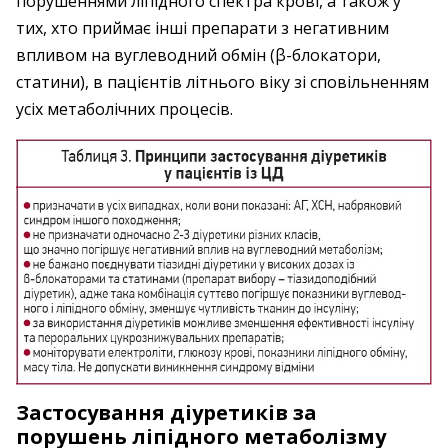
порушеннями ліпідного спектра крові, а також у
тих, хто приймає інші препарати з негативним
впливом на вуглеводний обмін (β-блокатори,
статини), в пацієнтів літнього віку зі сповільненням
усіх метаболічних процесів.
Застосування діуретиків за
порушень ліпідного метаболізму