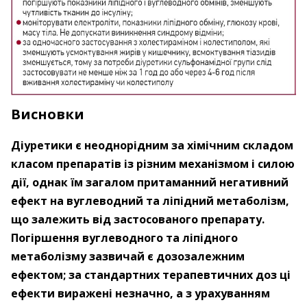
Висновки
Діуретики є неоднорідним за хімічним складом
класом препаратів із різним механізмом і силою
дії, однак їм загалом притаманний негативний
ефект на вуглеводний та ліпідний метаболізм,
що залежить від застосованого препарату.
Погіршення вуглеводного та ліпідного
метаболізму зазвичай є дозозалежним
ефектом; за стандартних терапевтичних доз ці
ефекти виражені незначно, а з урахуванням