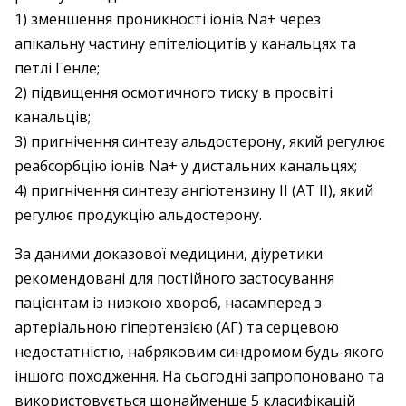
1) зменшення проникності іонів Na+ через
апікальну частину епітеліоцитів у канальцях та
петлі Генле;
2) підвищення осмотичного тиску в просвіті
канальців;
3) пригнічення синтезу альдостерону, який регулює
реабсорбцію іонів Na+ у дистальних канальцях;
4) пригнічення синтезу ангіотензину ІІ (АТ ІІ), який
регулює продукцію альдостерону.
За даними доказової медицини, діуретики
рекомендовані для постійного застосування
пацієнтам із низкою хвороб, насамперед з
артеріальною гіпертензією (АГ) та серцевою
недостатністю, набряковим синдромом будь-якого
іншого походження. На сьогодні запропоновано та
використовується щонайменше 5 класифікацій