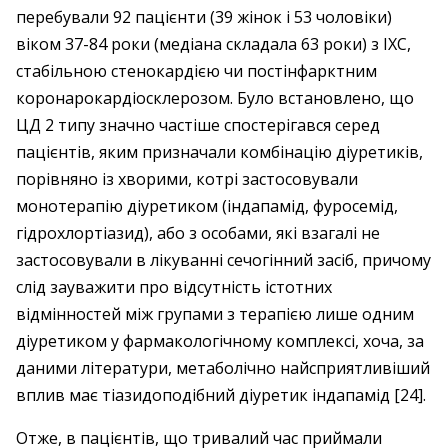
перебували 92 пацієнти (39 жінок і 53 чоловіки)
віком 37-84 роки (медіана складала 63 роки) з ІХС,
стабільною стенокардією чи постінфарктним
коронарокардіосклерозом. Було встановлено, що
ЦД 2 типу значно частіше спостерігався серед
пацієнтів, яким призначали комбінацію діу­ретиків,
порівняно із хворими, котрі застосовували
монотерапію діуретиком (індапамід, фуросемід,
гідрохлортіазид), або з особами, які взагалі не
застосовували в лікуванні сечогінний засіб, причому
слід зауважити про відсутність істотних
відмінностей між групами з терапією лише одним
діуретиком у фармакологічному комплексі, хоча, за
даними літератури, метаболічно найсприятливіший
вплив має тіазидоподібний ді­уретик індапамід [24].
Отже, в пацієнтів, що тривалий час приймали