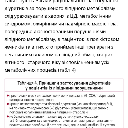
таки існують. Засади раціонального застосування
діуретиків за порушеного ліпідного метаболізму
слід ураховувати в хворих із ЦД, метаболічним
синдромом, ожирінням чи надмірною масою тіла,
попередньо діагностованими порушеннями
ліпідного метаболізму, в пацієнток із полікістозом
яєчників та в тих, хто приймає інші препарати з
негативним впливом на ліпідний обмін, хворих
літнього і старечого віку зі сповільненням усіх
метаболічних процесів (табл. 4).