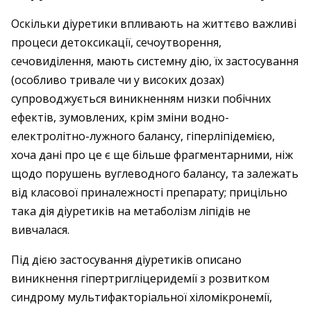
Оскільки діуретики впливають на життєво важливі
процеси детоксикації, сечоутворення,
сечовиділення, мають системну дію, їх застосування
(особливо тривале чи у високих дозах)
супроводжується виникненням низки побічних
ефектів, зумовлених, крім зміни водно-
електролітно-лужного балансу, гіперліпідемією,
хоча дані про це є ще більше фрагментарними, ніж
щодо порушень вуглеводного балансу, та залежать
від класової приналежності препарату; прицільно
така дія діуретиків на метаболізм ліпідів не
вивчалася.
Під дією застосування діуретиків описано
виникнення гіпертригліцеридемії з розвитком
синдрому мультифакторіальної хіломікронемії,