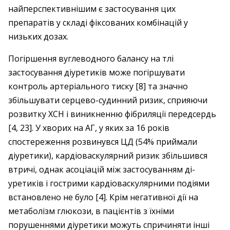
найперспективнішим є застосування цих
препаратів у складі фіксованих комбінацій у
низьких дозах.
Погіршення вуглеводного балансу на тлі
застосування діуретиків може погіршувати
контроль артеріального тиску [8] та значно
збільшувати серцево-­судинний ризик, сприяючи
розвитку ХСН і виникненню фібриляції передсердь
[4, 23]. У хворих на АГ, у яких за 16 років
спостереження розвинувся ЦД (54% приймали
діуретики), кардіоваскулярний ризик збільшився
втричі, однак асоціацій між застосуванням ді­
уретиків і гострими кардіоваскулярними подіями
встановлено не було [4]. Крім негативної дії на
метаболізм глюкози, в пацієнтів з їхніми
порушеннями ді­уретики можуть спричиняти інші