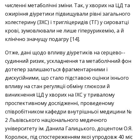
численні метаболічні зміни. Так, у хворих на ЦД та
ожиріння діуретики підвищували рівні загального
холестерину (ЗХС) і тригліцеридів (ТГ) у сироватці
крові, зумовлювали не лише гіперурикемію, а й
клінічно значущу подагру [14].
Отже, дані щодо впливу діуретиків на серцево-­
судинний ризик, ускладнення та метаболічний фон
дотепер залишаються фрагментарними і
дискусійними, що стало підставою оцінки їхнього
впливу на стан регуляції обміну глюкози й
виникнення ЦД у хворих на ІХС у тривалому
проспективному дослідженні, проведеному
співробітником кафедри внут­рішньої медицини №
2 Львівського національного медичного
університету ім. Данила Галицького, доцентом О.Я.
Королюк, під спостереженням якої упродовж 40 міс