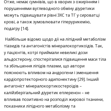
Отже, немає сумнівів, що в хворих з ожирінням і
порушеннями вуглеводного обміну діуретики
можуть підвищувати рівні ЗХС та ТГ у сироватці
крові, а також зумовлювати гіперурикемію,
подагру [14].
Найбільше відомо щодо дії на ліпідний метаболізм
тіазидів та антагоністів мінералокортикоїдів. Так,
у пацієнтів, котрі приймали невеликі дози
альдостерону, спостерігалися підвищення маси тіла
та збільшення ліпідів плазми, що автори
пояснюють впливом на андрогени і зменшення
кардіопротекторного адипонектину [29]. Інший
антагоніст ­мінералокортикостероїдів –
калійзберігальний діуретик еплеренон – не
впливав позитивно на розподіл жирової тканини,
показники ліпідного метаболізму та