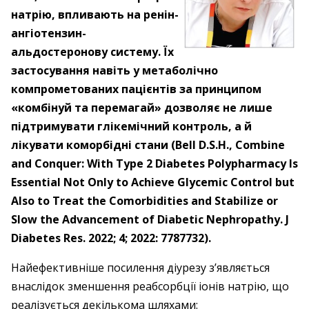
натрію, впливають на ренін-
ангіотензин-
альдостеронову систему. Їх
застосування навіть у метаболічно
компрометованих пацієнтів за принципом
«комбінуй та перемагай» дозволяє не лише
підтримувати глікемічний контроль, а й
лікувати коморбідні стани (Bell D.S.H., Combine
and Conquer: With Type 2 Diabetes Polypharmacy Is
Essential Not Only to Achieve Glycemic Control but
Also to Treat the Comorbidities and Stabilize or
Slow the Advancement of Diabetic Nephropathy. J
Diabetes Res. 2022; 4; 2022: 7787732).
Найефективніше посилення діурезу з’являється
внаслідок зменшення реабсорбції іонів натрію, що
реалізується декількома шляхами: