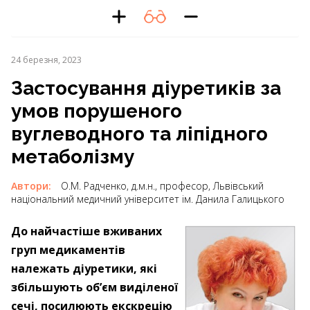
24 березня, 2023
Застосування діуретиків за
умов порушеного
вуглеводного та ліпідного
метаболізму
Автори:
О.М. Радченко, д.м.н., професор, Львівський
національний медичний університет ім. Данила Галицького
До найчастіше вживаних
груп медикаментів
належать діуретики, які
збільшують об’єм виділеної
сечі, посилюють екскрецію