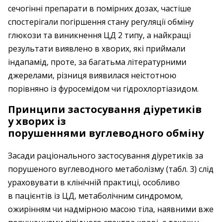
сечогінні препарати в помірних дозах, частіше
спостерігали погіршення стану регуляції обміну
глюкози та виникнення ЦД 2 типу, а найкращі
результати виявлено в хворих, які приймали
індапамід, проте, за багатьма літературними
джерелами, різниця виявилася неістотною
порівняно із фуросемідом чи гідрохлортіазидом.
Принципи застосування діуретиків
у хворих із
порушеннями вуглеводного обміну
Засади раціонального застосування діуретиків за
порушеного вуглеводного метаболізму (табл. 3) слід
ураховувати в клінічній практиці, особливо
в пацієнтів із ЦД, метаболічним синдромом,
ожирінням чи надмірною масою тіла, наявними вже