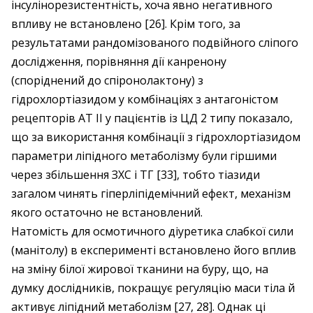
інсулінорезистентність, хоча явно негативного
впливу не встановлено [26]. Крім того, за
результатами рандомізованого подвійного сліпого
дослідження, порівняння дії канренону
(споріднений до спіронолактону) з
гідрохлортіазидом у комбінаціях з антагоністом
рецепторів АТ ІІ у пацієнтів із ЦД 2 типу показало,
що за використання комбінації з гідрохлортіазидом
параметри ліпідного метаболізму були гіршими
через збільшення ЗХС і ТГ [33], тобто тіазиди
загалом чинять гіперліпідемічний ефект, механізм
якого остаточно не встановлений.
Натомість для осмотичного діуретика слабкої сили
(манітолу) в експерименті встановлено його вплив
на зміну білої жирової тканини на буру, що, на
думку дослідників, покращує регуляцію маси тіла й
активує ліпідний метаболізм [27, 28]. Однак ці