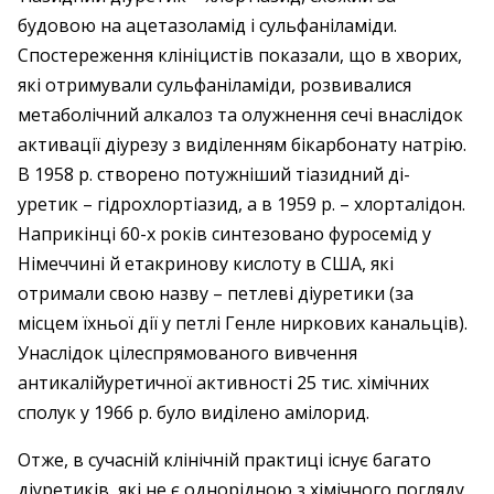
будовою на ацетазоламід і сульфаніламіди.
Спостереження клініцистів показали, що в хворих,
які отримували сульфаніламіди, розвивалися
метаболічний алкалоз та олужнення сечі внаслідок
активації діурезу з виділенням бікарбонату натрію.
В 1958 р. створено потужніший тіазидний ді­
уретик – гідрохлортіазид, а в 1959 р. – хлорталідон.
Наприкінці 60-х років синтезовано фуросемід у
Німеччині й етакринову кислоту в США, які
отримали свою назву – петлеві діуретики (за
місцем їхньої дії у петлі Генле ниркових канальців).
Унаслідок цілеспрямованого вивчення
антикалійуретичної активності 25 тис. хімічних
сполук у 1966 р. було виділено амілорид.
Отже, в сучасній клінічній практиці існує багато
діуретиків, які не є однорідною з хімічного погляду