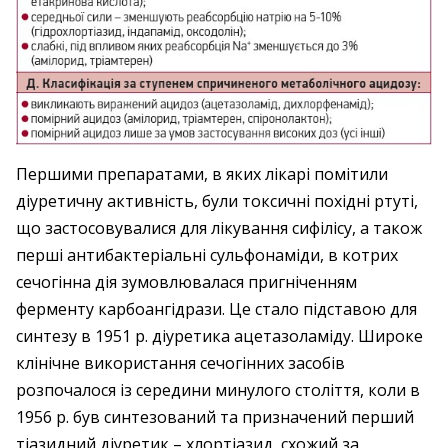
Першими препаратами, в яких лікарі помітили
діуретичну активність, були токсичні похідні ртуті,
що застосовувалися для лікування сифілісу, а також
перші антибактеріальні сульфонаміди, в котрих
сечогінна дія зумовлювалася пригніченням
ферменту карбоангідрази. Це стало підставою для
синтезу в 1951 р. ді­уретика ацетазоламіду. Широке
клінічне використання сечогінних засобів
розпочалося із середини минулого століття, коли в
1956 р. був синтезований та призначений перший
тіазидний діуретик – хлортіазид, схожий за