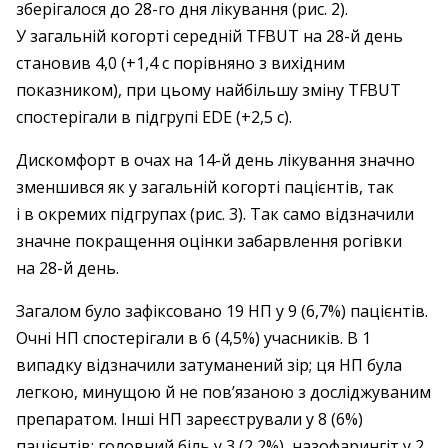
зберігалося до 28-го дня лікування (рис. 2).
У загальній когорті середній TFBUT на 28-й день
становив 4,0 (+1,4 с порівняно з вихідним
показником), при цьому найбільшу зміну TFBUT
спостерігали в підгрупі EDE (+2,5 с).
Дискомфорт в очах на 14-й день лікування значно
зменшився як у загальній когорті пацієнтів, так
і в окремих підгрупах (рис. 3). Так само відзначили
значне покращення оцінки забарвлення рогівки
на 28-й день.
Загалом було зафіксовано 19 НП у 9 (6,7%) пацієнтів.
Очні НП спостерігали в 6 (4,5%) учасників. В 1
випадку відзначили затуманений зір; ця НП була
легкою, минущою й не пов’язаною з досліджуваним
препаратом. Інші НП зареєстрували у 8 (6%)
пацієнтів: головний біль у 3 (2,2%), назофарингіт у 2