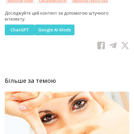
Хвороби очей
Офтальмологія
Хвороба сухого ока
Досліджуйте цей контент за допомогою штучного
інтелекту:
ChatGPT
Google AI Mode
Більше за темою