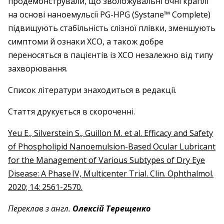
продемонстрували, що зволожувальні очні краплі
на основі наноемульсії ­PG-HPG (Systane™ Complete)
підвищують стабільність слізної плівки, зменшують
симптоми й ознаки ХСО, а також добре
переносяться в пацієнтів із ХСО незалежно від типу
захворювання.
Список літератури знаходиться в редакції.
Стаття друкується в скороченні.
Yeu E., Silverstein S., Guillon M. et al. Efficacy and Safety
of Phospholipid Nanoemulsion-Based Ocular Lubricant
for the Management of Various Subtypes of Dry Eye
Disease: A Phase IV, Multicenter Trial. Clin. Ophthalmol.
2020; 14: 2561-2570.
Переклав з англ.
Олексій Терещенко