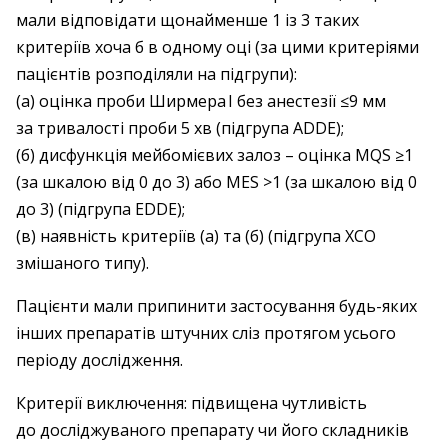
мали відповідати щонайменше 1 із 3 таких
критеріїв хоча б в одному оці (за цими критеріями
пацієнтів розподіляли на підгрупи):
(а) оцінка проби Ширмера І без анестезії ≤9 мм
за тривалості проби 5 хв (підгрупа ADDE);
(б) дисфункція мейбомієвих залоз – оцінка MQS ≥1
(за шкалою від 0 до 3) або MES >1 (за шкалою від 0
до 3) (підгрупа EDDE);
(в) наявність критеріїв (а) та (б) (підгрупа ХСО
змішаного типу).
Пацієнти мали припинити застосування будь-яких
інших препаратів штучних сліз протягом усього
періоду дослідження.
Критерії виключення: підвищена чутливість
до досліджуваного препарату чи його складників