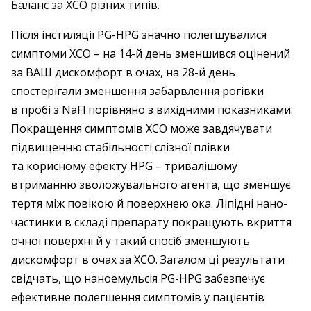
Баланс за ХСО різних типів.
Після інстиляції PG-HPG значно полегшувалися
симптоми ХСО – на 14-й день зменшився оцінений
за ВАШ дискомфорт в очах, на 28-й день
спостерігали зменшення забарвлення рогівки
в пробі з NaFl порівняно з вихідними показниками.
Покращення симптомів ХСО може завдячувати
підвищенню стабільності слізної плівки
та корисному ефекту HPG – тривалішому
втриманню зволожувального агента, що зменшує
тертя між повікою й поверхнею ока. Ліпідні нано­
частинки в складі препарату покращують вкриття
очної поверхні й у такий спосіб зменшують
дискомфорт в очах за ХСО. Загалом ці результати
свідчать, що наноемульсія PG-HPG забезпечує
ефективне полегшення симптомів у пацієнтів