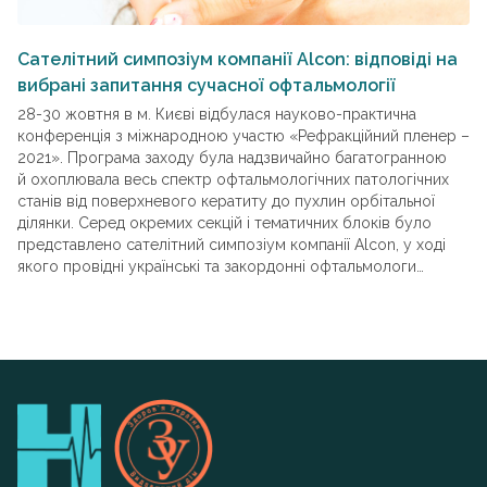
Сателітний симпозіум компанії Alcon: відповіді на
Б
вибрані запитання сучасної офтальмології
в
28-30 жовтня в м. Києві відбулася науково-практична
То
конференція з міжнародною участю «Рефракційний пленер –
сп
2021». Програма заходу була надзвичайно багатогранною
ув
й охоплювала весь спектр офтальмологічних патологічних
ск
станів від поверхневого кератиту до пухлин орбітальної
ін
ділянки. Серед окремих секцій і тематичних блоків було
До
представлено сателітний симпозіум компанії Alcon, у ході
бе
якого провідні українські та закордонні офтальмологи
мі
обговорили питання сухого ока, оптимальної контактної
за
корекції зору та застосування сучасних сльозозамінників.