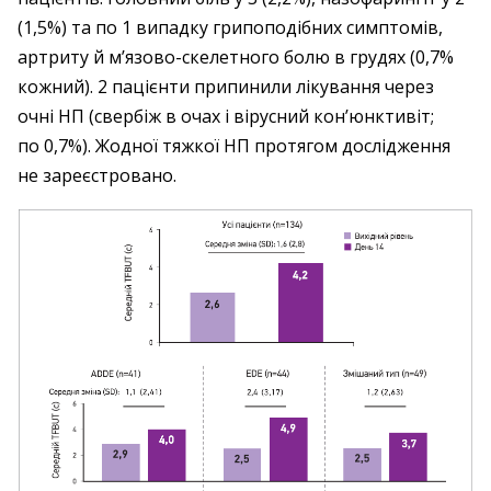
(1,5%) та по 1 випадку грипоподібних симптомів,
артриту й м’язово-скелетного болю в грудях (0,7%
кожний). 2 пацієнти припинили лікування через
очні НП (свербіж в очах і вірус­ний кон’юнктивіт;
по 0,7%). Жодної тяжкої НП протягом дослідження
не зареєстровано.