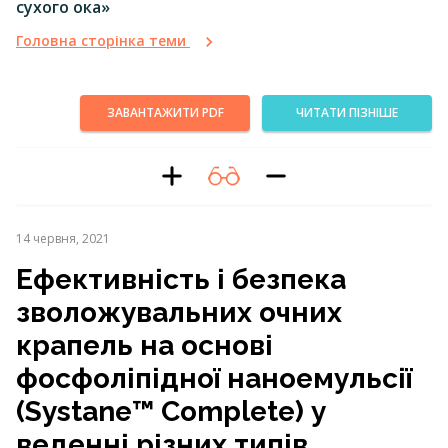
сухого ока»
Головна сторінка теми
ЗАВАНТАЖИТИ PDF
ЧИТАТИ ПІЗНІШЕ
14 червня, 2021
Ефективність і безпека
зволожувальних очних
крапель на основі
фосфоліпідної наноемульсії
(Systane™ Complete) у
веденні різних типів