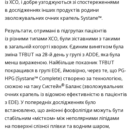
із ХСО, і добре узгоджуються зі спостереженнями
в дослідженнях інших продуктів родини
зволожувальних очних крапель Systane™.
Результати, отримані в підгрупах пацієнтів
із різними типами ХСО, були зіставними з такими
в загальній когорті хворих. Єдиним винятком була
зміна TFBUT на 28-й день у групі з ADDE, яка була
менш вираженою. Найбільше показник TFBUT
покращився в групі EDE, ймовірно, через те, що PG-
HPG (Systane™ Complete) створено за технологією,
®
схожою на таку ­Систейн
Баланс (зволожувальних
очних крапель із відомою ефективністю в пацієнтів
з EDE). У попередніх дослідженнях було
встановлено, що аніонні фосфоліпіди можуть бути
стабільним «містком» між неполярними ліпідами
на поверхні слізної плівки та водним шаром,