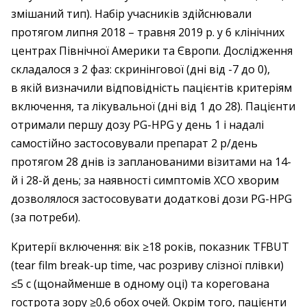
змішаний тип). Набір учасників здійснювали
протягом липня 2018 – травня 2019 р. у 6 клінічних
центрах Північної Америки та Європи. Дослідження
складалося з 2 фаз: скринінгової (дні від -7 до 0),
в якій визначили відповідність пацієнтів критеріям
включення, та лікувальної (дні від 1 до 28). Пацієнти
отримали першу дозу PG-HPG у день 1 і надалі
самостійно застосовували препарат 2 р/день
протягом 28 днів із запланованими візитами на 14-
й і 28-й день; за наявності симптомів ХСО хворим
дозволялося застосовувати додаткові дози PG-HPG
(за потреби).
Критерії включення: вік ≥18 років, показник TFBUT
(tear film break-up time, час розриву слізної плівки)
≤5 с (щонайменше в одному оці) та корегована
гострота зору ≥0,6 обох очей. Окрім того, пацієнти