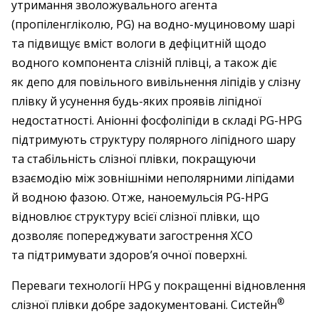
утримання зволожувального агента
(пропіленгліколю, PG) на водно-муциновому шарі
та підвищує вміст вологи в дефіцитній щодо
водного компонента слізній плівці, а також діє
як депо для повільного вивільнення ліпідів у слізну
плівку й усунення будь-яких проявів ліпідної
недостатності. Аніонні фосфоліпіди в складі PG-HPG
підтримують структуру полярного ліпідного шару
та стабільність слізної плівки, покращуючи
взаємодію між зовнішніми неполярними ліпідами
й водною фазою. Отже, наноемульсія PG-HPG
відновлює структуру всієї слізної плівки, що
дозволяє попереджувати загострення ХСО
та підтримувати здоров’я очної поверхні.
Переваги технології HPG у покращенні відновлення
®
слізної плівки добре задокументовані. Систейн