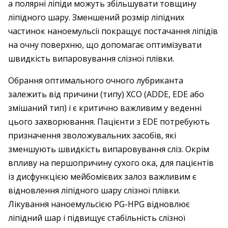
а полярні ­ліпіди можуть ­збільшувати товщину
ліпідного шару. Зменшений розмір ліпідних
частинок наноемульсії покращує постачання ліпідів
на очну поверхню, що допомагає оптимізувати
швидкість випаровування слізної плівки.
Обрання оптимального очного лубриканта
залежить від причини (типу) ХСО (ADDE, EDE або
змішаний тип) і є критично важливим у веденні
цього захворювання. Пацієнти з EDE потребують
призначення зволожувальних засобів, які
зменшують швидкість випаровування сліз. Окрім
впливу на першопричину сухого ока, для пацієнтів
із дисфункцією мейбомієвих залоз важливим є
відновлення ліпідного шару слізної плівки.
Лікування наноемульсією PG-HPG відновлює
ліпідний шар і підвищує стабільність слізної