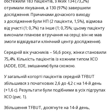
обстежили 183 пацієнтів, з яких 134 (73,2%)
отримали лікування, а 130 (97%) завершили
дослідження. Причинами дочасного виходу
з дослідження були НП (2 пацієнти, 1,5%), відмова
від участі (1; 0,7%) та інше (1; 0,75%; цьому пацієнту
виконали планове втручання на серці; він не мав
змоги відвідувати клінічний центр дослідження).
Середній вік учасників – 56,6 року, жінки становили
75,4%. Кількість пацієнтів із кожним типом ХСО
(ADDE, EDE, змішаним) була схожою.
У загальній когорті пацієнтів середній TFBUT
збільшився з початкових 2,6 до 4,2 с на 14-й день
(+1,6 с). Результати були подібними в усіх підгрупах
ХСО (рис. 1).
Збільшення TFBUT, досягнуте на 14-й день,