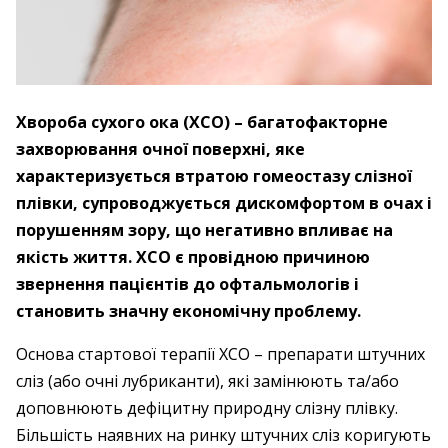
Хвороба сухого ока (ХСО) – багатофакторне
захворювання очної поверхні, яке
характеризується втратою гомеостазу слізної
плівки, супроводжується дискомфортом в очах і
порушенням зору, що негативно впливає на
якість життя. ХСО є провідною причиною
звернення пацієнтів до офтальмологів і
становить значну економічну проблему.
Основа стартової терапії ХСО – препарати штучних
сліз (або очні лубриканти), які замінюють та/або
доповнюють дефіцитну природну слізну плівку.
Більшість наявних на ринку штучних сліз коригують