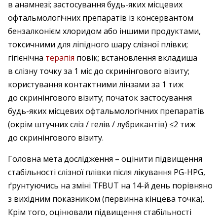
в анамнезі; застосування будь-яких місцевих
офтальмологічних препаратів із консервантом
бензалконієм хлоридом або іншими продуктами,
токсичними для ліпідного шару слізної плівки;
гігієнічна
терапія
повік; встановлення вкладиша
в слізну точку за 1 міс до скринінгового візиту;
користування контактними лінзами за 1 тиж
до скринінгового візиту; початок застосування
будь-яких місцевих офтальмологічних препаратів
(окрім штучних сліз / гелів / лубрикантів) ≤2 тиж
до скринінгового візиту.
Головна мета дослідження – оцінити підвищення
стабільності слізної плівки після лікування PG-HPG,
ґрунтуючись на зміні TFBUT на 14-й день порівняно
з вихідним показником (первинна кінцева точка).
Крім того, оцінювали підвищення стабільності