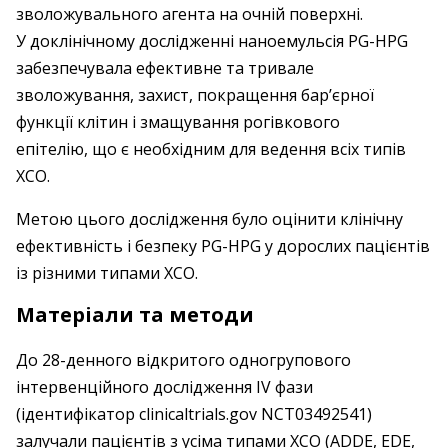
зволожувального агента на очній поверхні.
У доклінічному дослідженні наноемульсія PG-HPG
забезпечувала ефективне та тривале
зволожування, захист, покращення бар’єрної
функції клітин і змащування рогівкового
епітелію, що є необхідним для ведення всіх типів
ХСО.
Метою цього дослідження було оцінити клінічну
ефективність і безпеку PG-HPG у дорослих пацієнтів
із різними типами ХСО.
Матеріали та методи
До 28-денного відкритого одногрупового
інтервенційного дослідження IV фази
(ідентифікатор clinicaltrials.gov NCT03492541)
залучали пацієнтів з усіма типами ХСО (ADDE, EDE,