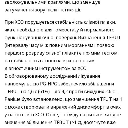
зволожувальними краплями, що зменшує
затуманення зору після інстиляції.
При ХСО порушується стабільність слізної плівки,
яка є необхідною для гомеостазу й нормального
функціонування очної поверхні. Визначення TFBUT
(інтервалу часу між повним морганням і появою
першого розриву слізної плівки) є прямим тестом
на стабільність слізної плівки та цінним
діагностичним інструментом за ХСО.
В обговорюваному дослідженні лікування
наноемульсією PG-HPG забезпечило збільшення
TFBUT на 1,6 с (61%) – до 4,2 проти вихідних 2,6 с. ­
Раніше було встановлено, що зменшення TFUT на 1
с може створювати виражений дискомфорт в очах
у пацієнтів із ХСО. Отже, з огляду на низьке вихідне
значення збільшення TFBUT (>1 с), досягнуте вже