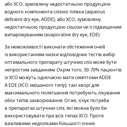
або ХСО, зумовлену недостатньою продукцією
водного компонента слізної плівки (aqueous
deficient dry eye, ADDE), або ХСО, зумовлену
недостатньою продукцією сльози чи її підвищеним
випаровуванням (evaporative dry eye, EDE).
За неможливості виконати обстеження очей
із використанням низки відповідних тестів вибір
оптимального препарату штучних сліз може бути
непростим завданням. Окрім того, 30-70% пацієнтів
із ХСО можуть одночасно мати симптоми ADDE
й EDE (ХСО змішаного типу); такі хворі для
максимального полегшення потребують лікування
обох типів захворювання. Отже, існує потреба
в препаратах штучних сліз, які можна було би
використовувати при всіх типах ХСО. Проте
важливими недоліками більшості очних