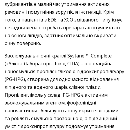
лубрикантів є малий час утримання активних
речовин і помутніння зору після інстиляції. Крім
того, в пацієнтів з EDE та ХСО змішаного типу існує
незадоволена потреба в препаратах штучних сліз
на основі ліпідів, здатних оптимально вкривати
очну поверхню.
тм
Зволожувальні очні краплі Systane
Complete
(«Алкон Лабораторіз, Інк.», США) – інноваційна
наноемульсія пропіленгліколю-гідроксипропілгуару
(PG-HPG), створена для одночасного відновлення
ліпідного та водного шарів слізної плівки.
Пропіленгліколь у складі PG-HPG є активним
зволожувальним агентом, фосфоліпідні
наночастинки збільшують зону вкриття ліпідами
та роблять емульсію прозорішою, а підвищений
уміст гідроксипропілгуару подовжує утримання