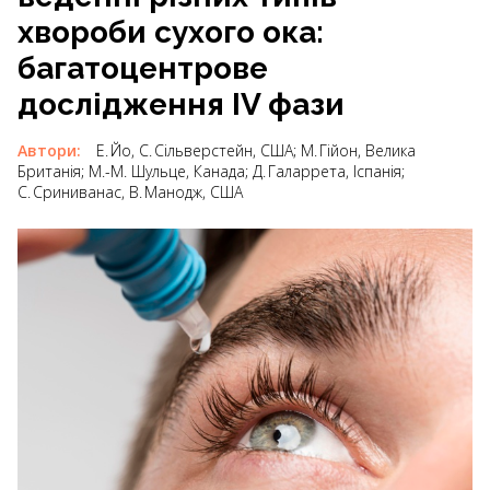
хвороби сухого ока:
багатоцентрове
дослідження IV фази
Автори:
Е. Йо, С. Сільверстейн, США; М. Гійон, Велика
Британія; М.-М. Шульце, Канада; Д. Галаррета, Іспанія;
С. Сриниванас, В. Манодж, США