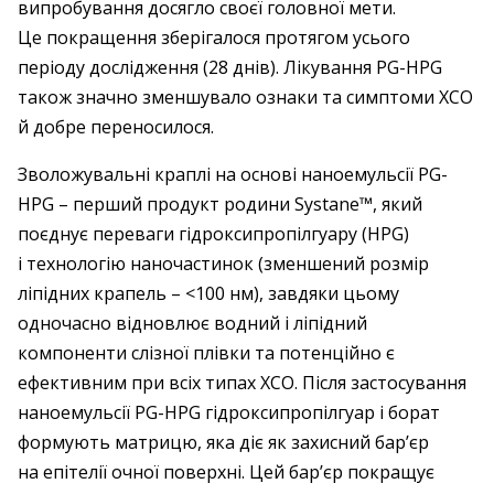
випробування досягло своєї головної мети.
Це покращення зберігалося протягом усього
періоду дослідження (28 днів). Лікування PG-HPG
також значно зменшувало ознаки та симптоми ХСО
й добре переносилося.
Зволожувальні краплі на основі нано­емульсії PG-
HPG – перший продукт родини Systane™, який
поєднує переваги гідроксипропілгуару (HPG)
і технологію наночастинок (зменшений розмір
ліпідних крапель – <100 нм), завдяки цьому
одночасно відновлює водний і ліпідний
компоненти слізної плівки та потенційно є
ефективним при всіх типах ХСО. Після застосування
наноемульсії ­PG-HPG гідроксипропілгуар і борат
формують матрицю, яка діє як захисний бар’єр
на епітелії очної поверхні. Цей бар’єр покращує