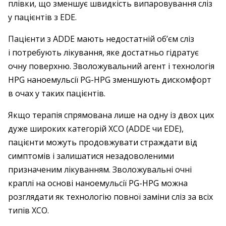
плівки, що зменшує швидкість випаровування сліз
у пацієнтів з EDE.
Пацієнти з ADDE мають недостатній об’єм сліз
і потребують лікування, яке достатньо гідратує
очну поверхню. Зволожувальний агент і технологія
HPG наноемульсії PG-HPG зменшують дискомфорт
в очах у таких пацієнтів.
Якщо терапія спрямована лише на одну із двох цих
дуже широких категорій ХСО (ADDE чи EDE),
пацієнти можуть продовжувати страждати від
симптомів і залишатися незадоволеними
призначеним лікуванням. Зволожувальні очні
краплі на основі наноемульсії PG-HPG можна
розглядати як технологію повної заміни сліз за всіх
типів ХСО.