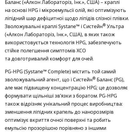
Баланс («Алкон ­Лабораторіз, Інк.», США) – краплі
на основі HPG і мікроемульсії олій, які оптимізують
ліпідний шар дефіцитної щодо ліпідів слізної плівки.
®
Зволожувальні краплі Systane™ і Систейн
­Ультра
(«Алкон Лабораторіз, Інк.», США), в яких також
використовується технологія HPG, забезпечують
стійке полегшення симптомів ХСО
та довготривалий комфорт для очей.
PG-HPG (Systane™ Complete) містить той самий
®
зволожувальний агент, що і Систейн
Баланс (PG),
але має підвищену концентрацію HPG; це дозволяє
формувати щільніші зв’язки з боратом. PG-HPG
також відрізняє унікальний процес виробництва:
зменшення ліпідних крапель до нанорозмірів
оптимізує вкриття очної поверхні та робить
емульсію прозорішою порівняно з іншими