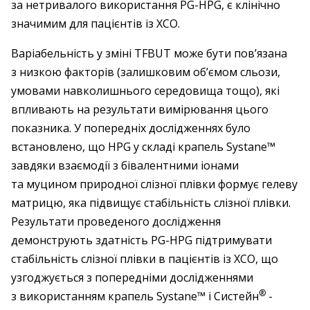
за нетривалого використання PG-HPG, є клінічно
значимим для пацієнтів із ХСО.
Варіабельність у зміні TFBUT може бути пов’язана
з низкою факторів (залишковим об’ємом сльози,
умовами навколишнього середовища тощо), які
впливають на результати вимірювання цього
показника. У попередніх дослідженнях було
встановлено, що HPG у складі крапель Systane™
завдяки взаємодії з бівалентними іонами
та муцином природної слізної плівки формує гелеву
матрицю, яка підвищує стабільність слізної плівки.
Результати проведеного дослідження
демонструють здатність PG-HPG підтримувати
стабільність слізної плівки в пацієнтів із ХСО, що
узгоджується з попередніми дослідженнями
®
з використанням крапель Systane™ і Систейн
­