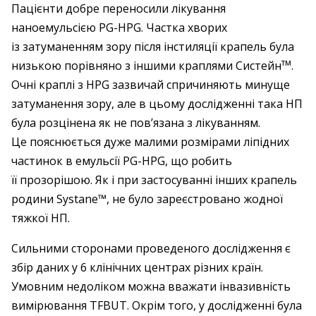
Пацієнти добре переносили лікування
наноемульсією PG-HPG. Частка хворих
із затуманенням зору після інстиляції крапель була
тм
низькою порівняно з іншими крап­лями Систейн
.
Очні краплі з HPG зазвичай спричиняють минуще
затуманення зору, але в цьому дослідженні така НП
була розцінена як не пов’язана з лікуванням.
Це пояснюється дуже малими ­розмірами ­ліпідних
частинок в емульсії PG-HPG, що робить
її прозорішою. Як і при застосуванні інших крапель
родини Systane™, не було зареєстровано жодної
тяжкої НП.
Сильними сторонами проведеного дослідження є
збір даних у 6 клінічних центрах різних країн.
Умовним недоліком можна вважати інвазивність
вимірювання TFBUT. Окрім того, у дослідженні була