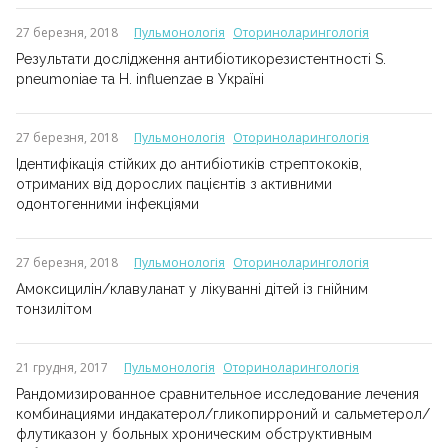
27 березня, 2018
Пульмонологія
Оториноларингологія
Результати дослідження антибіотикорезистентності S.
pneumoniae та H. influenzae в Україні
27 березня, 2018
Пульмонологія
Оториноларингологія
Ідентифікація стійких до антибіотиків стрептококів,
отриманих від дорослих пацієнтів з активними
одонтогенними інфекціями
27 березня, 2018
Пульмонологія
Оториноларингологія
Амоксицилін/клавуланат у лікуванні дітей із гнійним
тонзилітом
21 грудня, 2017
Пульмонологія
Оториноларингологія
Рандомизированное сравнительное исследование лечения
комбинациями индакатерол/гликопирроний и сальметерол/
флутиказон у больных хроническим обструктивным