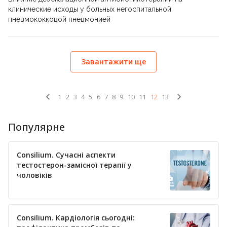
клинические исходы у больных негоспитальной
пневмококковой пневмонией
Завантажити ще
1
2
3
4
5
6
7
8
9
10
11
12
13
Популярне
Consilium. Сучасні аспекти
тестостерон-замісної терапії у
чоловіків
Consilium. Кардіологія сьогодні: