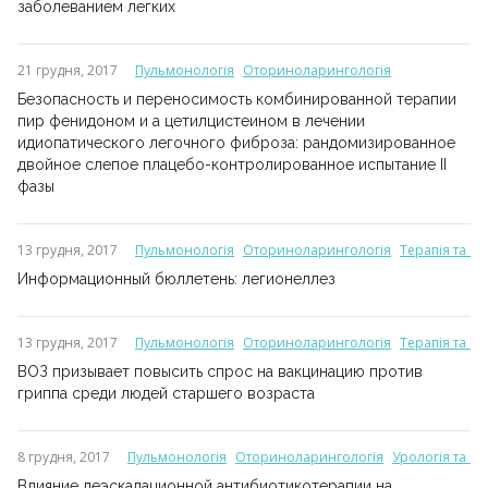
заболеванием легких
21 грудня, 2017
Пульмонологія
Оториноларингологія
Безопасность и переносимость комбинированной терапии
пир фенидоном и а цетилцистеином в лечении
идиопатического легочного фиброза: рандомизированное
двойное слепое плацебо-контролированное испытание II
фазы
13 грудня, 2017
Пульмонологія
Оториноларингологія
Терапія та с
Информационный бюллетень: легионеллез
13 грудня, 2017
Пульмонологія
Оториноларингологія
Терапія та с
ВОЗ призывает повысить спрос на вакцинацию против
гриппа среди людей старшего возраста
8 грудня, 2017
Пульмонологія
Оториноларингологія
Урологія та а
Влияние деэскалационной антибиотикотерапии на