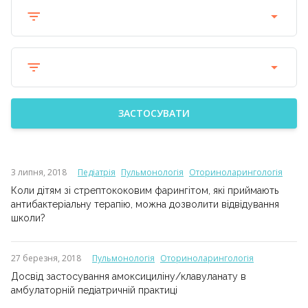
ЗАСТОСУВАТИ
3 липня, 2018
Педіатрія
Пульмонологія
Оториноларингологія
Коли дітям зі стрептококовим фарингітом, які приймають
антибактеріальну терапію, можна дозволити відвідування
школи?
27 березня, 2018
Пульмонологія
Оториноларингологія
Досвід застосування амоксициліну/клавуланату в
амбулаторній педіатричній практиці