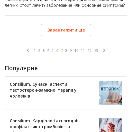
легких: стоит лечить заболевание или основные симптомы?
Завантажити ще
1
2
3
4
5
6
7
8
9
10
11
12
13
Популярне
Consilium. Сучасні аспекти
тестостерон-замісної терапії у
чоловіків
Consilium. Кардіологія сьогодні:
профілактика тромбозів та