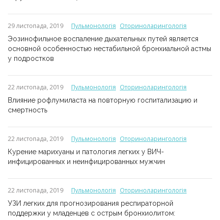
29 листопада, 2019
Пульмонологія
Оториноларингологія
Эозинофильное воспаление дыхательных путей является
основной особенностью нестабильной бронхиальной астмы
у подростков
22 листопада, 2019
Пульмонологія
Оториноларингологія
Влияние рофлумиласта на повторную госпитализацию и
смертность
22 листопада, 2019
Пульмонологія
Оториноларингологія
Курение марихуаны и патология легких у ВИЧ-
инфицированных и неинфицированных мужчин
22 листопада, 2019
Пульмонологія
Оториноларингологія
УЗИ легких для прогнозирования респираторной
поддержки у младенцев с острым бронхиолитом: