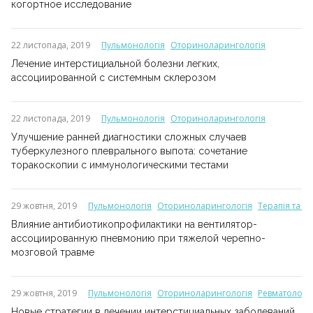
когортное исследование
22 листопада, 2019
Пульмонологія
Оториноларингологія
Лечение интерстициальной болезни легких,
ассоциированной с системным склерозом
22 листопада, 2019
Пульмонологія
Оториноларингологія
Улучшение ранней диагностики сложных случаев
туберкулезного плеврального выпота: сочетание
торакоскопии с иммунологическими тестами
29 жовтня, 2019
Пульмонологія
Оториноларингологія
Терапія та с
Влияние антибиотикопрофилактики на вентилятор-
ассоциированную пневмонию при тяжелой черепно-
мозговой травме
29 жовтня, 2019
Пульмонологія
Оториноларингологія
Ревматологія
Новые стратегии в лечении интерстициальных заболеваний