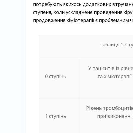
потребують якихось додаткових втручань,
ступеня, коли ускладнене проведення хіру
продовження хіміотерапії є проблемним ч
Таблиця 1. Ст
У пацієнтів із рів
0 ступінь
та хіміотерапі
Рівень тромбоцитів
1 ступінь
при виконанні 