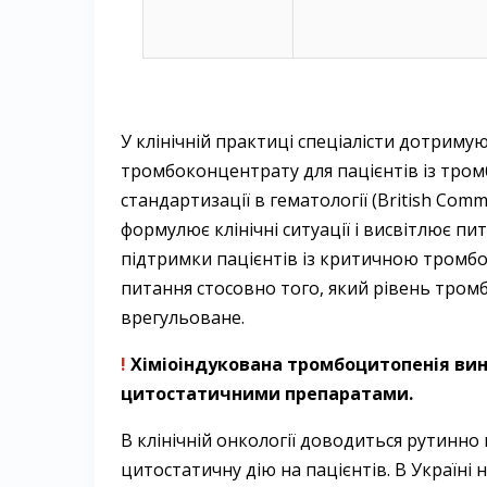
У клінічній практиці спеціалісти дотрим
тромбоконцентрату для пацієнтів із тром
стандартизації в гематології (British Comm
формулює клінічні ситуації і висвітлює п
підтримки пацієнтів із критичною тромб
питання стосовно того, який рівень тром
врегульоване.
!
Хіміоіндукована тромбоцитопенія вини
цитостатичними препаратами.
В клінічній онкології доводиться рутинно
цитостатичну дію на пацієнтів. В Україні