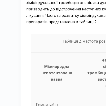
хіміоіндукованої тромбоцитопенії, яка д
призводить до відстрочення наступних курс
лікуванні. Частота розвитку хіміоіндуков
препаратів представлена в таблиці 2.
Таблиця 2. Частота роз
Ч
Міжнародна
х
непатентована
тромбоци
назва
заст
Гемцитабін