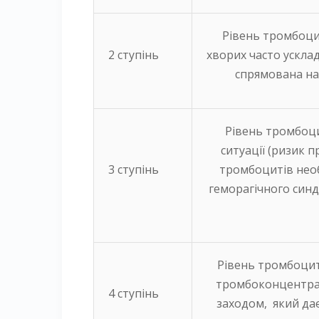
Рівень тромбоци
2 ступінь
хворих часто ускл
спрямована на
Рівень тромбоци
ситуації (ризик 
3 ступінь
тромбоцитів необ
геморагічного синдр
Рівень тромбоцит
тромбоконцентрат
4 ступінь
заходом, який дає