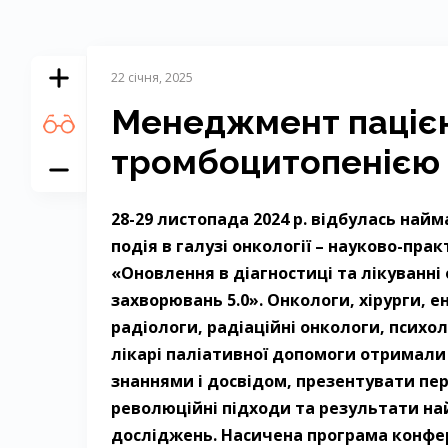
22 січня, 2025
Менеджмент пацієн
тромбоцитопенією
28-29 листопада 2024 р. відбулась на
подія в галузі онкології – науково-пр
«Оновлення в діагностиці та лікуванні
захворювань 5.0». Онкологи, хірурги, е
радіологи, радіаційні онкологи, психол
лікарі паліативної допомоги отримали
знаннями і досвідом, презентувати пе
революційні підходи та результати н
досліджень. Насичена програма конфе