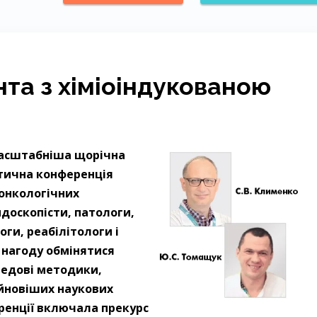
та з хіміоіндукованою
ймасштабніша щорічна
актична конференція
 онкологічних
ндоскопісти, патологи,
оги, реабілітологи і
 нагоду обмінятися
редові методики,
айновіших наукових
ренції включала прекурс