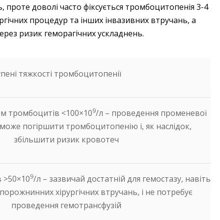
 проте доволі часто фіксується тромбоцитопенія 3-4
ргічних процедур та інших інвазивних втручань, а
ерез ризик геморагічних ускладнень.
упені тяжкості тромбоцитопенії
9
нем тромбоцитів <100×10
/л – проведення променевої
ї може погіршити тромбоцитопенію і, як наслідок,
збільшити ризик кровотеч
9
 >50×10
/л – зазвичай достатній для гемостазу, навіть
порожнинних хірургічних втручань, і не потребує
проведення гемотрансфузій