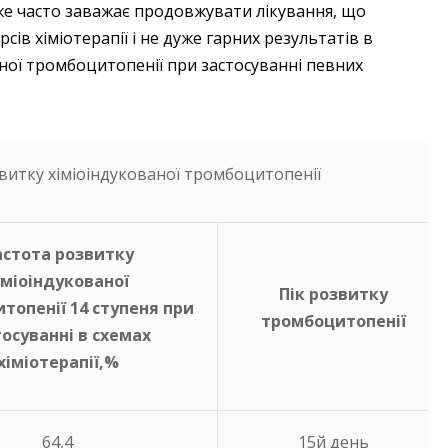
уже часто заважає продовжувати лікування, що
ів хіміотерапії і не дуже гарних результатів в
аної тромбоцитопенії при застосуванні певних
витку хіміоіндукованої тромбоцитопенії
астота розвитку
іміоіндукованої
Пік розвитку
топенії 1­4 ступеня при
тромбоцитопенії
осуванні в схемах
хіміотерапії,%
64,4
15­й день