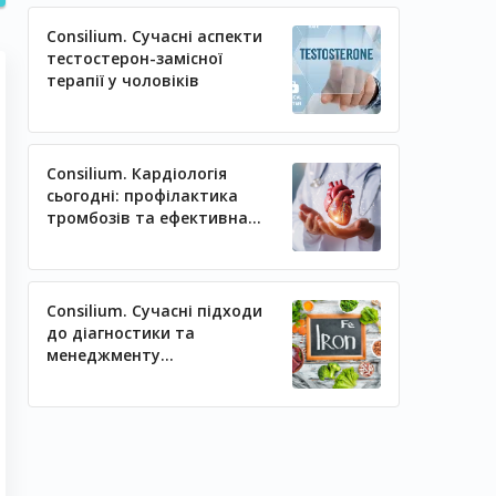
Consilium. Сучасні аспекти
тестостерон-замісної
терапії у чоловіків
Consilium. Кардіологія
сьогодні: профілактика
тромбозів та ефективна
регуляція артеріального
тиску
Consilium. Сучасні підходи
до діагностики та
менеджменту
залізодефіцитних станів