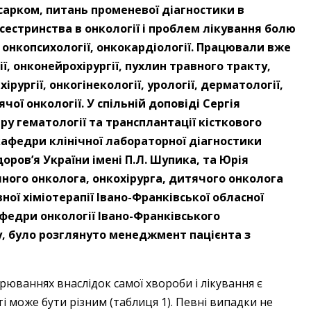
 сарком, питань променевої діагностики в
дсестринства в онкології і проблем лікування болю
, онкопсихології, онкокардіології. Працювали вже
ії, онконейрохірургії, пухлин травного тракту,
хірургії, онкогінекології, урології, дерматології,
чої онкології. У спільній доповіді Сергія
у гематології та трансплантації кісткового
афедри клінічної лабораторної діагностики
оров’я України імені П.Л. Шупика, та Юрія
ного онколога, онкохірурга, дитячого онколога
ної хіміотерапії Івано-Франківської обласної
афедри онкології Івано-Франківського
, було розглянуто менеджмент пацієнта з
юваннях внаслідок самої хвороби і лікування є
 може бути різним (таблиця 1). Певні випадки не