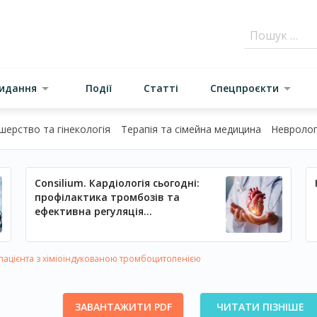
видання
Події
Статті
Спецпроєкти
шерство та гінекологія
Терапія та сімейна медицина
Неврологі
Consilium. Кардіологія сьогодні:
профілактика тромбозів та
ефективна регуляція
артеріального тиску
ацієнта з хіміоіндукованою тромбоцитопенією
ЗАВАНТАЖИТИ PDF
ЧИТАТИ ПІЗНІШЕ