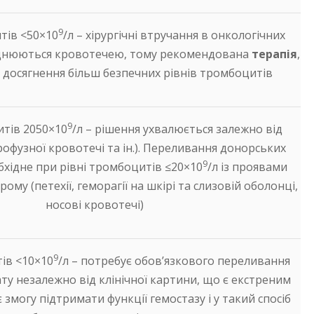
9
тів <50×10
/л – хірургічні втручання в онкологічних
аднюються кровотечею, тому рекомендована
терапія
,
 досягнення більш безпечних рівнів тромбоцитів
9
тів 20­50×10
/л – рішення ухвалюється залежно від
профузної кровотечі та ін.). Переливання донорських
9
хідне при рівні тромбоцитів ≤20×10
/л із проявами
ому (петехії, геморагії на шкірі та слизовій оболонці,
носові кровотечі)
9
ів <10×10
/л – потребує обов’язкового переливання
у незалежно від клінічної картини, що є екстреним
 змогу підтримати функції гемостазу і у такий спосіб