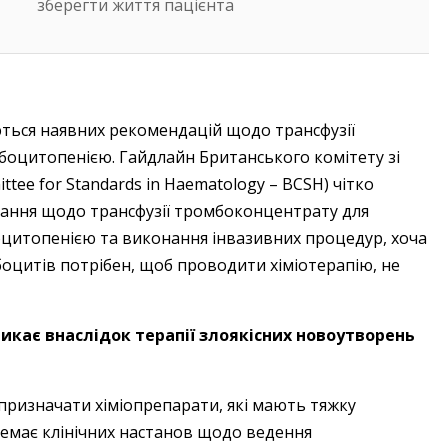
зберегти життя пацієнта
уються наявних рекомендацій щодо трансфузії
боцитопенією. Гайдлайн Британського комітету зі
ittee for Standards in Haematology – BCSH) чітко
итання щодо трансфузії тромбоконцентрату для
оцитопенією та виконання інвазивних процедур, хоча
боцитів потрібен, щоб проводити хіміотерапію, не
кає внаслідок терапії злоякісних новоутворень
 призначати хіміопрепарати, які мають тяжку
 немає клінічних настанов щодо ведення