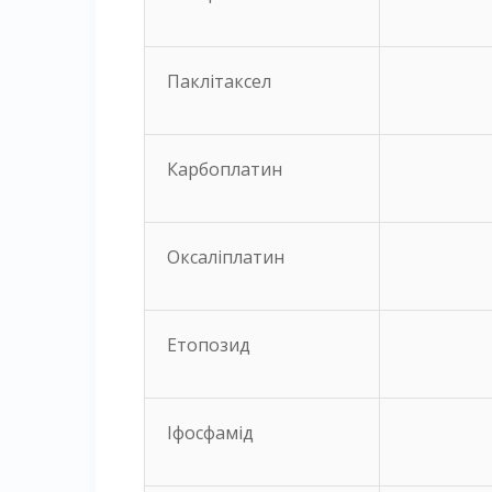
Паклітаксел
Карбоплатин
Оксаліплатин
Етопозид
Іфосфамід