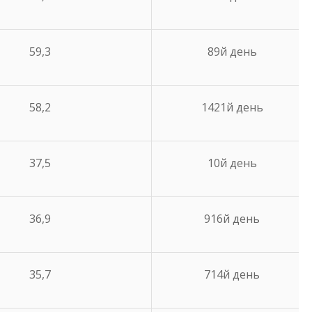
59,3
8­9­й день
58,2
14­21­й день
37,5
10­й день
36,9
9­16­й день
35,7
7­14­й день