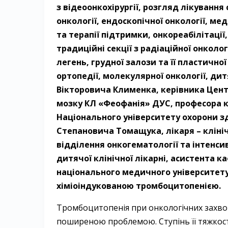
з відеоонкохірургії, розгляд лікування
онкології, ендоскопічної онкології, ме
та терапії підтримки, онкореабілітації
традиційні секції з радіаційної онколог
легень, грудної залози та її пластичної 
ортопедії, молекулярної онкології, дитя
Вікторовича Клименка, керівника Центр
мозку КЛ «Феофанія» ДУС, професора к
Національного університету охорони зд
Степановича Томащука, лікаря – клініч
відділення онкогематології та інтенсив
дитячої клінічної лікарні, асистента к
національного медичного університету
хіміоіндукованою тромбоцитопенією.
Тромбоцитопенія при онкологічних захвор
поширеною проблемою. Ступінь її тяжкості