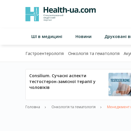
ШІ в медицині
Новини
Друковані 
Гастроентерологія
Онкологія та гематологія
Аку
Consilium. Сучасні аспекти
тестостерон-замісної терапії у
чоловіків
Головна
Онкологія та гематологія
Менеджмент п