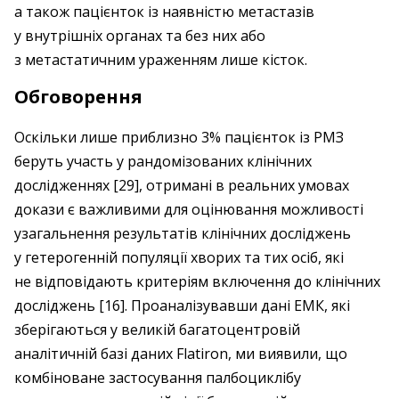
а також пацієнток із наявністю метастазів
у внутрішніх органах та без них або
з метастатичним ураженням лише кісток.
Обговорення
Оскільки лише приблизно 3% пацієнток із РМЗ
беруть участь у рандомізованих клінічних
дослідженнях [29], отримані в реальних умовах
докази є важливими для оцінювання можливості
узагальнення результатів клінічних досліджень
у гетерогенній популяції хворих та тих осіб, які
не відповідають критеріям включення до клінічних
досліджень [16]. Проаналізувавши дані ЕМК, які
зберігаються у великій багатоцентровій
аналітичній базі даних Flatiron, ми виявили, що
комбіноване застосування палбоциклібу