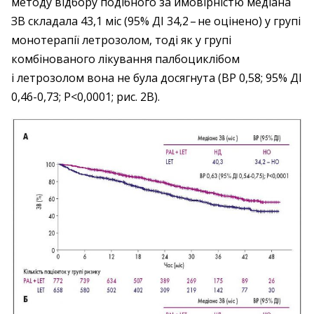
методу відбору подібного за ймовірністю медіана
ЗВ складала 43,1 міс (95% ДІ 34,2 – ​не оцінено) у групі
монотерапії летрозолом, тоді як у групі
комбінованого лікування палбоциклібом
і летрозолом вона не була досягнута (ВР 0,58; 95% ДІ
0,46-0,73; P<0,0001; рис. 2В).