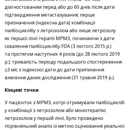
діагностованим перед або до 60 днів після дати
підтвердження метастазування; перше
призначення (індексна дата) комбінації
палбоциклібу з летрозолом або лише летрозолу
як першої лінії терапії МРМЗ, починаючи з дати
схвалення палбоциклібу FDА (3 лютого 2015 р.)
та протягом наступних 4 років (до 28 лютого 2019
р.); тривалість періоду подальшого спостереження
≥3 міс з індексної дати до дати припинення
внесення даних дослідження (31 травня 2019 р.).
Кінцеві точки
У пацієнток з МРМЗ, котрі отримували палбоцикліб
у комбінації з летрозолом або монотерапію
летрозолом у першій лінії, було проведено
порівняльний аналіз із метою оцінювання реальної