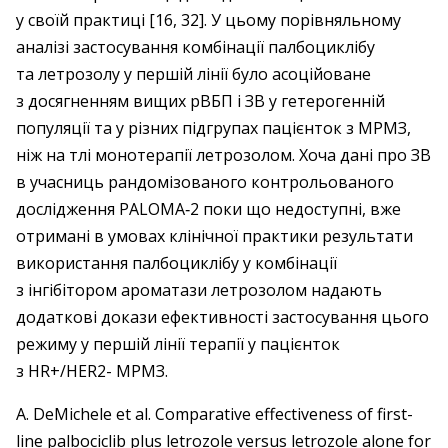
у своїй практиці [16, 32]. У цьому порівняльному
аналізі застосування комбінації палбоциклібу
та летрозолу у першій лінії було асоційоване
з досягненням вищих рВБП і ЗВ у гетерогенній
популяції та у різних підгрупах пацієнток з МРМЗ,
ніж на тлі монотерапії летрозолом. Хоча дані про ЗВ
в учасниць рандомізованого контрольованого
дослідження PALOMA‑2 поки що недоступні, вже
отримані в умовах клінічної практики результати
використання палбоциклібу у комбінації
з інгібітором ароматази летрозолом надають
додаткові докази ефективності застосування цього
режиму у першій лінії терапії у пацієнток
з HR+/HER2- МРМЗ.
A. DeMichele et al. Comparative effectiveness of first-
line palbociclib plus letrozole versus letrozole alone for