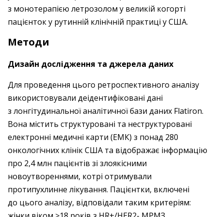
з монотерапією летрозолом у великій когорті
пацієнток у рутинній клінічній практиці у США.
Методи
Дизайн дослідження та джерела даних
Для проведення цього ретроспективного аналізу
використовували деідентифіковані дані
з лонгітудинальної аналітичної бази даних Flatiron.
Вона містить структуровані та неструктуровані
електронні медичні карти (ЕМК) з понад 280
онкологічних клінік США та відображає інформацію
про 2,4 млн пацієнтів зі злоякісними
новоутвореннями, котрі отримували
протипухлинне лікування. Пацієнтки, включені
до цього аналізу, відповідали таким критеріям:
жінки віком ≥18 років з HR+/HER2- МРМЗ,