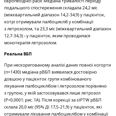
європеоїдної раси. Медіана тривалості періоду
подальшого спостереження складала 24,2 міс
(міжквартильний діапазон 14,2-34,9) у пацієнток,
котрі отримували палбоцикліб у комбінації
з летрозолом, та 23,3 міс (міжквартильний діапазон
12,7-34,3) – ​у пацієнток, яким проводилася
монотерапія летрозолом.
Реальна ВБП
При нескоригованому аналізі даних повної когорти
(n=1430) медіана рВБП виявилася достовірно
довшою у пацієнток групи комбінованого
лікування палбоциклібом і летрозолом порівняно
з групою, у якій застосовувався лише летрозол
(P<0,0001; рис. 1A). Після корекції за sIPTW рВБП
склала 20,0 міс (95% ДІ 17,5-21,9) у пацієнток, які
отримували лікування палбоциклібом у комбінації