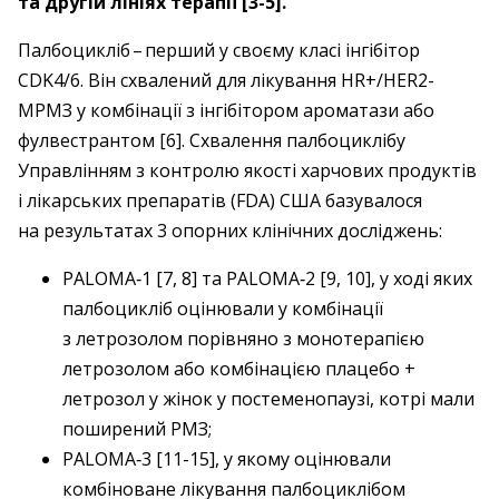
та другій лініях терапії [3-5].
Палбоцикліб – ​перший у своєму класі інгібітор
CDK4/6. Він схвалений для лікування HR+/HER2-
МРМЗ у комбінації з інгібітором ароматази або
фулвестрантом [6]. Схвалення палбоциклібу
Управлінням з контролю якості харчових продуктів
і лікарських препаратів (FDA) США базувалося
на результатах 3 опорних клінічних досліджень:
PALOMA‑1 [7, 8] та PALOMA‑2 [9, 10], у ході яких
палбоцикліб оцінювали у комбінації
з летрозолом порівняно з монотерапією
летрозолом або комбінацією плацебо +
летрозол у жінок у постеменопаузі, котрі мали
поширений РМЗ;
PALOMA‑3 [11-15], у якому оцінювали
комбіноване лікування палбоциклібом