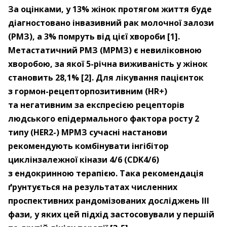
За оцінками, у 13% жінок протягом життя буде
діагностовано інвазивний рак молочної залози
(РМЗ), а 3% помруть від цієї хвороби [1].
Метастатичний РМЗ (МРМЗ) є невиліковною
хворобою, за якої 5-річна виживаність у жінок
становить 28,1% [2]. Для лікування пацієнток
з гормон-рецепторпозитивним (HR+)
та негативним за експресією рецепторів
людського епідермального фактора росту 2
типу (HER2-) МРМЗ сучасні настанови
рекомендують комбінувати інгібітор
циклінзалежної кінази 4/6 (CDK4/6)
з ендокринною терапією. Така рекомендація
ґрунтується на результатах численних
проспективних рандомізованих досліджень III
фази, у яких цей підхід застосовували у першій