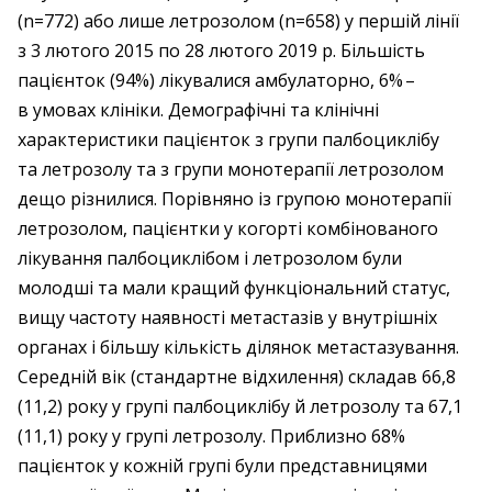
(n=772) або лише летрозолом (n=658) у першій лінії
з 3 лютого 2015 по 28 лютого 2019 р. Більшість
пацієнток (94%) лікувалися амбулаторно, 6% – ​
в умовах клініки. Демографічні та клінічні
характеристики пацієнток з групи палбоциклібу
та летрозолу та з групи монотерапії летрозолом
дещо різнилися. Порівняно із групою монотерапії
летрозолом, пацієнтки у когорті комбінованого
лікування палбоциклібом і летрозолом були
молодші та мали кращий функціональний статус,
вищу частоту наявності метастазів у внутрішніх
органах і більшу кількість ділянок метастазування.
Середній вік (стандартне відхилення) складав 66,8
(11,2) року у групі палбоциклібу й летрозолу та 67,1
(11,1) року у групі летрозолу. Приблизно 68%
пацієнток у кожній групі були представницями