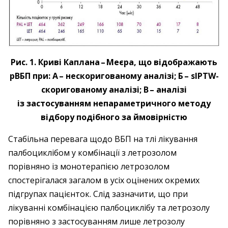
Рис. 1. Криві Каплана – ​Меєра, що відображають
рВБП при: А – нескоригованому аналізі; Б – sIPTW-
скоригованому аналізі; В – ​аналізі
із застосуванням непараметричного методу
відбору подібного за ймовірністю
Стабільна перевага щодо ВБП на тлі лікування
палбоциклібом у комбінації з летрозолом
порівняно із монотерапією летрозолом
спостерігалася загалом в усіх оцінених окремих
підгрупах пацієнток. Слід зазначити, що при
лікуванні комбінацією палбоциклібу та летрозолу
порівняно з застосуванням лише летрозолу