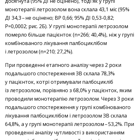
досягнута (95% ДІ не оцінено), тоді як у групі
монотерапії летрозолом вона склала 43,1 міс (95%
ДІ 34,3 – ​не оцінено; ВР 0,66; 95% ДІ 0,53-0,82;
P=0,0002; рис. 2Б). У групі монотерапії летрозолом
померло більше пацієнток (n=266; 40,4%), ніж у групі
комбінованого лікування палбоциклібом
і летрозолом (n=210; 27,2%).
При проведенні етапного аналізу через 2 роки
подальшого спостереження ЗВ склала 78,3%
у пацієнток, котрі отримували палбоцикліб
із летрозолом, порівняно з 68,0% у пацієнток, яким
проводили монотерапію летрозолом. Через 3 роки
подальшого спостереження у групі комбінованого
лікування палбоциклібом і летрозолом ЗВ склала
64,8%, а у групі монотерапії летрозолом – ​53,2%. При
проведенні аналізу чутливості з використанням