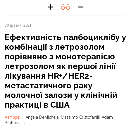
30 травня, 2021
Ефективність палбоциклібу у
комбінації з летрозолом
порівняно з монотерапією
летрозолом як першої лінії
лікування HR+/HER2-
метастатичного раку
молочної залози у клінічній
практиці в США
Автори:
Angela DeMichele, Massimo Cristofanilli, Adam
Brufsky et al.