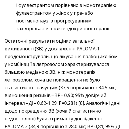
і фулвестрантом порівняно з монотерапією
фулвестрантом у жінок у пре- або
постменопаузі з прогресуванням
захворювання після ендокринної терапії.
Остаточні результати оцінки загальної
виживаності (ЗВ) у дослідженні PALOMA‑1
продемонстрували, що лікування палбоциклібом
у комбінації з летрозолом характеризувалося
більшою медіаною ЗВ, ніж монотерапія
летрозолом, хоча це покращення не було
статистично значущим (37,5 порівняно з 34,5 міс;
відношення ризиків – ​ВР – ​0,90; 95% довірчий
інтервал – ​ДІ – ​0,62-1,29; P=0,281) [8]. Аналогічні дані
щодо покращення ЗВ (хоча й статистично
недостовірні) були отримані у дослідженні
PALOMA‑3 (34,9 порівняно з 28,0 міс; ВР 0,81; 95% ДІ