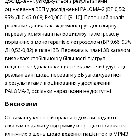
дослідженні, узгоджується з результатами
оцінювання ВБП у дослідженні PALOMA‑2 (ВР 0,56;
95% ДІ 0,46-0,69; P<0,0001) [9, 10]. Поточний аналіз
реальних даних також демонструє достовірну
перевагу комбінації палбоциклібу та летрозолу
порівняно з монотерапією летрозолом (ВР 0,66; 95%
ДІ 0,53-0,82) в плані ЗВ. Перевага в плані ЗВ загалом
виявилася стабільною у більшості підгруп
пацієнток. Однак поки що не відомо, чи будуть ці
реальні дані щодо переваги у ЗВ узгоджуватися
з результатами її оцінювання у дослідженні
PALOMA‑2, оскільки наразі вони не доступні.
Висновки
Отримані у клінічній практиці докази надають
лікарям подальшу підтримку в процесі прийняття
клінічних рішень щодо ведення пацієнток із МРМЗ