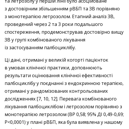
та летрозолу у першій лінії було асоційоване
з достовірним збільшенням рВБП та ЗВ порівняно
з монотерапією летрозолом. Етапний аналіз ЗВ,
проведений через 2 та 3 роки подальшого
спостереження, продемонстрував достовірно вищу
ЗВ у групі комбінованого лікування
із застосуванням палбоциклібу.
Ці дані, отримані у великій когорті пацієнток
в умовах клінічної практики, доповнюють
результати оцінювання клінічної ефективності
палбоциклібу у поєднанні з ендокринною терапією,
отримані у рандомізованих контрольованих
дослідженнях [7, 10, 12]. Перевага комбінованого
лікування палбоциклібом і летрозолом порівняно з
монотерапією летрозолом (ВР 0,58; 95% ДІ 0,49-0,69;
P<0,0001) у плані рВБП, яка була виявлена у нашому