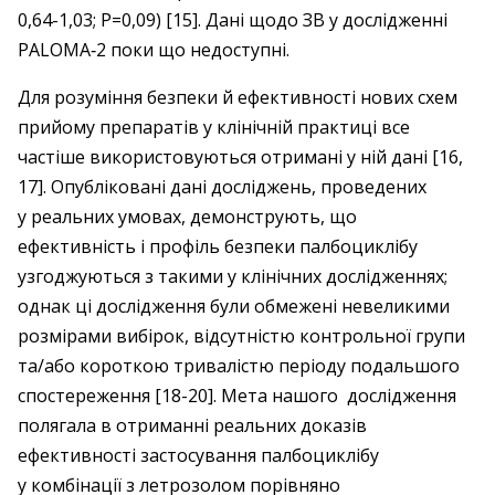
0,64-1,03; P=0,09) [15]. Дані щодо ЗВ у дослідженні
PALOMA‑2 поки що недоступні.
Для розуміння безпеки й ефективності нових схем
прийому препаратів у клінічній практиці все
частіше використовуються отримані у ній дані [16,
17]. Опубліковані дані досліджень, проведених
у реальних умовах, демонструють, що
ефективність і профіль безпеки палбоциклібу
узгоджуються з такими у клінічних дослідженнях;
однак ці дослідження були обмежені невеликими
розмірами вибірок, відсутністю контрольної групи
та/або короткою тривалістю періоду подальшого
спостереження [18-20]. Мета нашого дослідження
полягала в отриманні реальних доказів
ефективності застосування палбоциклібу
у комбінації з летрозолом порівняно