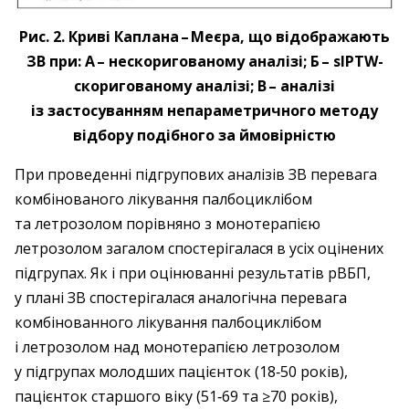
Рис. 2. Криві Каплана – ​Меєра, що відображають
ЗВ при: А – ​нескоригованому аналізі; Б – sIPTW-
скоригованому аналізі; В – ​аналізі
із застосуванням непараметричного методу
відбору подібного за ймовірністю
При проведенні підгрупових аналізів ЗВ перевага
комбінованого лікування палбоциклібом
та летрозолом порівняно з монотерапією
летрозолом загалом спостерігалася в усіх оцінених
підгрупах. Як і при оцінюванні результатів рВБП,
у плані ЗВ спостерігалася аналогічна перевага
комбінованного лікування палбоциклібом
і летрозолом над монотерапією летрозолом
у підгрупах молодших пацієнток (18‑50 років),
пацієнток старшого віку (51‑69 та ≥70 років),