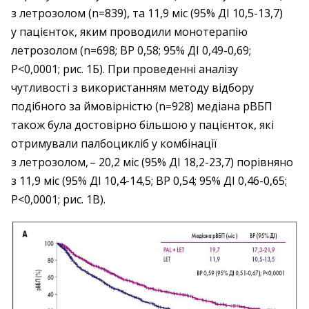
з летрозолом (n=839), та 11,9 міс (95% ДІ 10,5-13,7)
у пацієнток, яким проводили монотерапію
летрозолом (n=698; ВР 0,58; 95% ДІ 0,49-0,69;
P<0,0001; рис. 1Б). При проведенні аналізу
чутливості з використанням методу відбору
подібного за ймовірністю (n=928) медіана рВБП
також була достовірно більшою у пацієнток, які
отримували палбоцикліб у комбінації
з летрозолом, – 20,2 міс (95% ДІ 18,2-23,7) порівняно
з 11,9 міс (95% ДІ 10,4-14,5; ВР 0,54; 95% ДІ 0,46-0,65;
P<0,0001; рис. 1В).