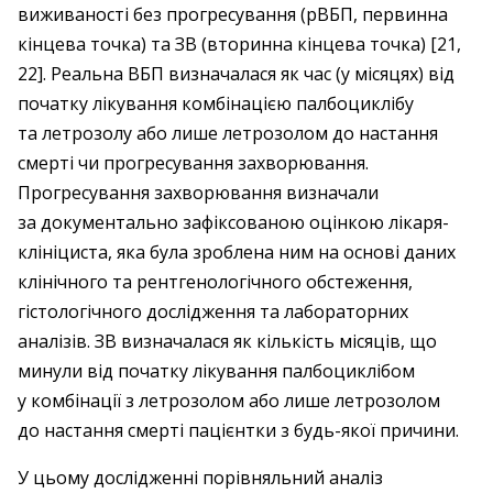
виживаності без прогресування (рВБП, первинна
кінцева точка) та ЗВ (вторинна кінцева точка) [21,
22]. Реальна ВБП визначалася як час (у місяцях) від
початку лікування комбінацією палбоциклібу
та летрозолу або лише летрозолом до настання
смерті чи прогресування захворювання.
Прогресування захворювання визначали
за документально зафіксованою оцінкою лікаря-
клініциста, яка була зроблена ним на основі даних
клінічного та рентгенологічного обстеження,
гістологічного дослідження та лабораторних
аналізів. ЗВ визначалася як кількість місяців, що
минули від початку лікування палбоциклібом
у комбінації з летрозолом або лише летрозолом
до настання смерті пацієнтки з будь-якої причини.
У цьому дослідженні порівняльний аналіз