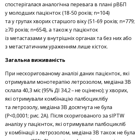
спостерігалася аналогічна перевага в плані рВБП
у молодших пацієнток (18-50 років; n=104)
та у групах хворих старшого віку (51-69 років; n=779;
≥70 років; n=654), а також у пацієнток
із метастазами у внутрішніх органах та без них або
з метастатичним ураженням лише кісток.
Загальна виживаність
При нескоригованому аналізі даних пацієнток, які
отримували монотерапію летрозолом, медіана ЗВ
склала 40,3 міс (95% ДІ 34,2 – ​не оцінено); у хворих,
які отримували комбінацію палбоциклібу
та летрозолу, медіана ЗВ досягнута не була
(P<0,0001; рис. 2A). Після скоригованого за sIPTW
аналізу у пацієнток, які отримували палбоцикліб
у комбінації з летрозолом, медіана ЗВ також не була