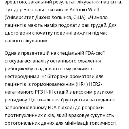
зрештою, загальний результат лікування пацієнта.
Тут доречно навести вислів Antonio Wolff
(Університет Джона Хопкінса, США): «Чимало
пацієнтів мають намір подолати рак грудей. Для
цього вони спочатку повинні вижити під час
нашого лікування».
Одна з презентацій на спеціальній FDA-сесії
стосувалася аналізу останнього схвалення
рибоциклібу в ад’ювантному режимі з
нестероїдними інгібіторами ароматази для
пацієнтів із гормонозалежним (HR+) HER2-
негативного РГЗ II-III стадій з високим ризиком
рецидиву. Це схвалення ґрунтується на недавно
запропонованому FDA підході до розробки
протипухлинних ліків, який враховує сукупність
ортогональних даних для мінімізації токсичності,