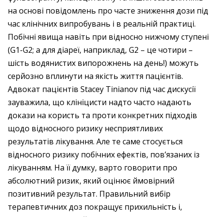
на основі повідомлень про часте зниження дози під
час клінічних випробувань і в реальній практиці.
Побічні явища навіть при відносно нижчому ступені
(G1-G2; а для діареї, наприклад, G2 – це чотири –
шість водянистих випорожнень на день!) можуть
серйозно вплинути на якість життя пацієнтів.
Адвокат пацієнтів Stacey Tinianov під час дискусії
зауважила, що клініцисти надто часто надають
докази на користь та проти конкретних підходів
щодо відносного ризику несприятливих
результатів лікування. Але те саме стосується
відносного ризику побічних ефектів, пов’язаних із
лікуванням. На її думку, варто говорити про
абсолютний ризик, який оцінює ймовірний
позитивний результат. Правильний вибір
терапевтичних доз покращує прихильність і,