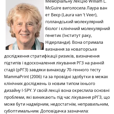
Меморіальну лекцію William L.
McGuire виголосила Лаура ван
ет Веєр (Laura van ’t Veer),
голландський молекулярний
біолог і клінічний молекулярний
генетик (Інститут раку,
Нідерланди). Вона отримала
визнання за новаторське
дослідження стратифікації ризиків, визначення
підтипів і вдосконалення лікування РГЗ на ранній
стадії (рРГЗ) завдяки винаходу 70-генного тесту
MammaPrint (2006) та за провідні здобутки в межах
клінічних досліджень із новим типом їхнього
дизайну I-SPY. У своїй лекції вона окреслила основні
проблеми, які виникають під час лікування рРГЗ, що
може бути надмірним, недостатнім, неправильним,
субоптимальним. Доповідачка зазначила: