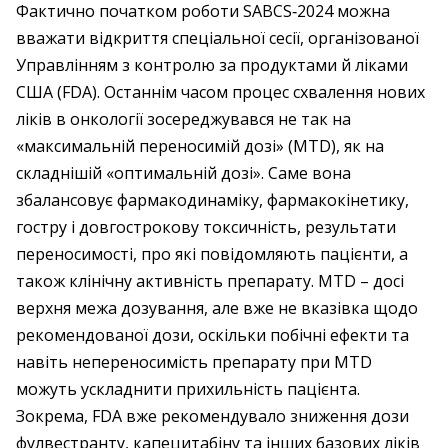
Фактично початком роботи SABCS‑2024 можна
вважати відкриття спеціальної сесії, організованої
Управлінням з контролю за продуктами й ліками
США (FDA). Останнім часом процес схвалення нових
ліків в онкології зосереджувався не так на
«максимальній переносимій дозі» (MTD), як на
складнішій «оптимальній дозі». Саме вона
збалансовує фармакодинаміку, фармакокінетику,
гостру і довгострокову токсичність, результати
переносимості, про які повідомляють пацієнти, а
також клінічну активність препарату. MTD – досі
верхня межа дозування, але вже не вказівка щодо
рекомендованої дози, оскільки побічні ефекти та
навіть непереносимість препарату при MTD
можуть ускладнити прихильність пацієнта.
Зокрема, FDA вже рекомендувало зниження дози
фулвестранту, капецитабіну та інших базових ліків