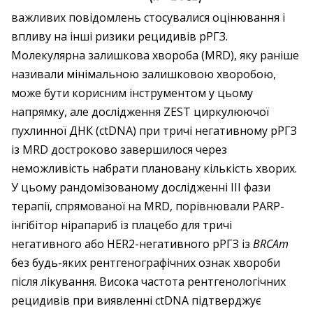
важливих повідомлень стосувалися оцінювання і
впливу на інші ризики рецидивів рРГЗ.
Молекулярна залишкова хвороба (MRD), яку раніше
називали мінімальною залишковою хворобою,
може бути корисним інструментом у цьому
напрямку, але дослідження ZEST циркулюючої
пухлинної ДНК (ctDNA) при тричі негативному рРГЗ
із MRD достроково завершилося через
неможливість набрати плановану кількість хворих.
У цьому рандомізованому дослідженні III фази
терапії, спрямованої на MRD, порівнювали PARP-
інгібітор нірапариб із плацебо для тричі
негативного або HER2-негативного рРГЗ із
BRCAm
без будь-яких рентгенографічних ознак хвороби
після лікування. Висока частота рентгенологічних
рецидивів при виявленні ctDNA підтверджує