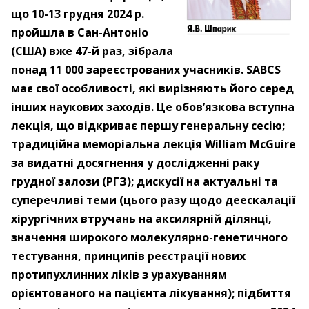
що 10-13 грудня 2024 р.
пройшла в Сан-Антоніо
(США) вже 47-й раз, зібрала
понад 11 000 зареєстрованих учасників. SABCS
має свої особливості, які вирізняють його серед
інших наукових заходів. Це обов’язкова вступна
лекція, що відкриває першу генеральну сесію;
традиційна меморіальна лекція William McGuire
за видатні досягнення у дослідженні раку
грудної залози (РГЗ); дискусії на актуальні та
суперечливі теми (цього разу щодо деескалації
хірургічних втручань на аксилярній ділянці,
значення широкого молекулярно-генетичного
тестування, принципів реєстрації нових
протипухлинних ліків з урахуванням
орієнтованого на пацієнта лікування); підбиття