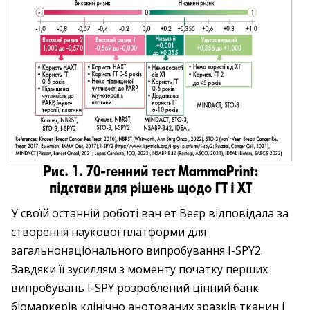
У своїй останній роботі ван ет Веєр відповідала за
створення наукової платформи для
загальнонаціонального випробування I-SPY2.
Завдяки її зусиллям з моменту початку перших
випробувань I-SPY розроблений цінний банк
біомаркерів клінічно анотованих зразків тканин і