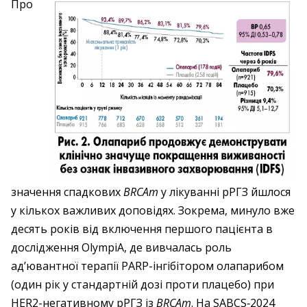
Про
значення спадкових
BRCAm
у лікуванні рРГЗ йшлося
у кількох важливих доповідях. Зокрема, минуло вже
десять років від включення першого пацієнта в
дослідження OlympiA, де вивчалась роль
ад’ювантної терапії PARP-інгібітором олапарибом
(один рік у стандартній дозі проти плацебо) при
HER2-негативному рРГЗ із
BRCAm
. На SABCS‑2024