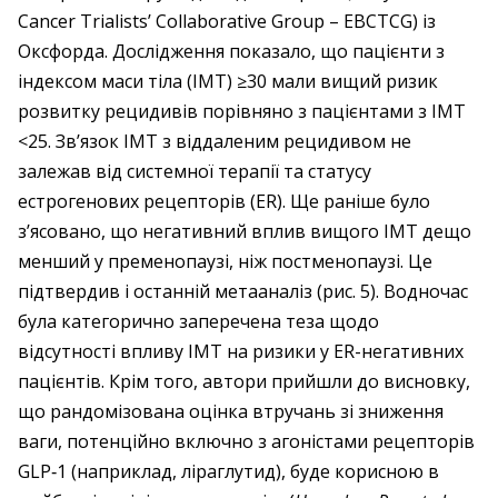
Cancer Trialists’ Collaborative Group – EBCTCG) із
Оксфорда. Дослідження показало, що пацієнти з
індексом маси тіла (ІМТ) ≥30 мали вищий ризик
розвитку рецидивів порівняно з пацієнтами з ІМТ
<25. Зв’язок ІМТ з віддаленим рецидивом не
залежав від системної терапії та статусу
естрогенових рецепторів (ER). Ще раніше було
з’ясовано, що негативний вплив вищого ІМТ дещо
менший у пременопаузі, ніж постменопаузі. Це
підтвердив і останній метааналіз (рис. 5). Водночас
була категорично заперечена теза щодо
відсутності впливу ІМТ на ризики у ER-негативних
пацієнтів. Крім того, автори прийшли до висновку,
що рандомізована оцінка втручань зі зниження
ваги, потенційно включно з агоністами рецепторів
GLP‑1 (наприклад, ліраглутид), буде корисною в