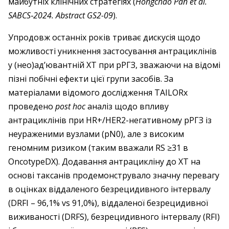
майбутніх клінічних стратегіях (
Hongchao Pan et al.
SABCS‑2024. Abstract GS2-09
).
Упродовж останніх років триває дискусія щодо
можливості уникнення застосування антрациклінів
у (нео)ад’ювантній ХТ при рРГЗ, зважаючи на відомі
пізні побічні ефекти цієї групи засобів. За
матеріалами відомого дослідження TAILORx
проведено
post hoc
аналіз щодо впливу
антрациклінів при HR+/HER2-негативному рРГЗ із
неураженими вузлами (pN0), але з високим
геномним ризиком (таким вважали RS ≥31 в
OncotypeDX). Додавання антрацикліну до ХТ на
основі таксанів продемонструвало значну перевагу
в оцінках віддаленого безрецидивного інтервалу
(DRFI – 96,1% vs 91,0%), віддаленої безрецидивної
виживаності (DRFS), безрецидивного інтервалу (RFI)