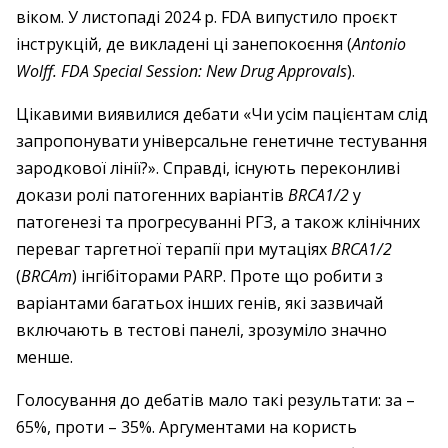
віком. У листопаді 2024 р. FDA випустило проєкт
інструкцій, де викладені ці занепокоєння (
Antonio
Wolff. FDA Special Session: New Drug Approvals
).
Цікавими виявилися дебати «Чи усім пацієнтам слід
запропонувати універсальне генетичне тестування
зародкової лінії?». Справді, існують переконливі
докази ролі патогенних варіантів
BRCA1/2
у
патогенезі та прогресуванні РГЗ, а також клінічних
переваг таргетної терапії при мутаціях
BRCA1/2
(
BRCAm
) інгібіторами PARP. Проте що робити з
варіантами багатьох інших генів, які зазвичай
включають в тестові панелі, зрозуміло значно
менше.
Голосування до дебатів мало такі результати: за –
65%, проти – 35%. Аргументами на користь