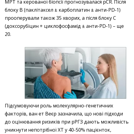
МРТ та керованої біопсії прогнозувалася pCR. Після
блоку B (паклітаксел ± карбоплатин ± анти-PD‑1)
прооперували також 35 хворих, а після блоку C
(доксорубіцин + циклофосфамід ± анти-PD‑1) – ще
20.
Підсумовуючи роль молекулярно-генетичних
факторів, ван ет Веєр зазначила, що нові підходи
до оцінювання ризиків при рРГЗ дають можливість
уникнути непотрібної ХТ у 40-50% пацієнток,