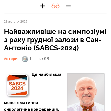
28 лютого, 2025
Найважливіше на симпозіумі
з раку грудної залози в Сан-
Антоніо (SABCS‑2024)
Автори:
Шпарик Я.В.
Ця найбільша
монотематична
онкологічна конференція,