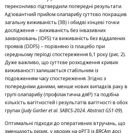
переконливо підтвердили попередні результати.
Ад’ювантний прийом олапарибу суттєво покращив
загальну виживаність (ЗВ) і обидві кінцеві точки
дослідження – виживаність без інвазивних
захворювань (IDFS) та виживаність без віддалених
проявів (DDFS) – порівняно із плацебо при
середньому періоді спостереження 6,1 року (рис. 2).
Дуже важливо, що суттєве розходження кривих
виживаності залишається стабільним із
подовженням часу спостереження. Згідно з
попередніми даними, менше нових випадків раку в
групі олапарибу (профілактична дія!?) та подібна
кількість вагітностей і результатів вагітності в обох
групах (
Judy Garber et al. SABCS‑2024. Abstract GS1-09
).
Оптимальні підходи до оперативних втручань, що
зменшують ризик, у хворих на рРГЗ із
BRCAm
досі