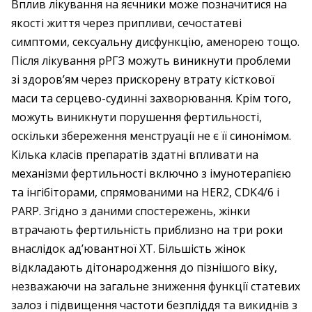
Вплив лікування на яєчники може позначитися на
якості життя через припливи, сечостатеві
симптоми, сексуальну дисфункцію, аменорею тощо.
Після лікування рРГЗ можуть виникнути проблеми
зі здоров’ям через прискорену втрату кісткової
маси та серцево-судинні захворювання. Крім того,
можуть виникнути порушення фертильності,
оскільки збереження менструації не є її синонімом.
Кілька класів препаратів здатні впливати на
механізми фертильності включно з імунотерапією
та інгібіторами, спрямованими на HER2, CDK4/6 і
PARP. Згідно з даними спостережень, жінки
втрачають фертильність приблизно на три роки
внаслідок ад’ювантної ХТ. Більшість жінок
відкладають дітонародження до пізнішого віку,
незважаючи на загальне зниження функції статевих
залоз і підвищення частоти безпліддя та викиднів з