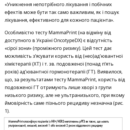
«Уникнення непотрібного лікування і побічних
ефектів може бути так само важливим, як і пошук
лікування, ефективного для кожного пацієнта».
Особливістю тесту MammaPrint (на відміну від
доступного в Україні OncotypeDX) є відсутність
«сірої зони» (проміжного ризику). Цей тест дає
можливість з’ясувати користь від (нео)ад’ювантної
хімієтерапії (ХТ) і т. зв. подовженої (понад п’ять
років) ад’ювантної гормонотерапії (ГТ). Виявилося,
що, за результатами тесту MammaPrint, користь від
подовженої ГT отримують лише хворі з групи
низького ризику, але не ультранизького, при якому
ймовірність саме пізнього рецидиву незначна (рис.
1).