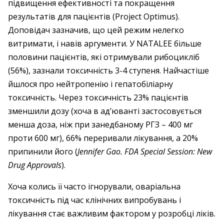
підвищення ефективності та покращення
результатів для пацієнтів (Project Optimus).
Доповідач зазначив, що цей режим нелегко
витримати, і навів аргументи. У NATALEE більше
половини пацієнтів, які отримували рибоцикліб
(56%), зазнали токсичність 3-4 ступеня. Найчастіше
йшлося про нейтропенію і гепатобіліарну
токсичність. Через токсичність 23% пацієнтів
зменшили дозу (хоча в ад’юванті застосовується
менша доза, ніж при занедбаному РГЗ – 400 мг
проти 600 мг), 66% переривали лікування, а 20%
припинили його (
Jennifer Gao. FDA Special Session: New
Drug Approvals
).
Хоча колись її часто ігнорували, оваріальна
токсичність під час клінічних випробувань і
лікування стає важливим фактором у розробці ліків.