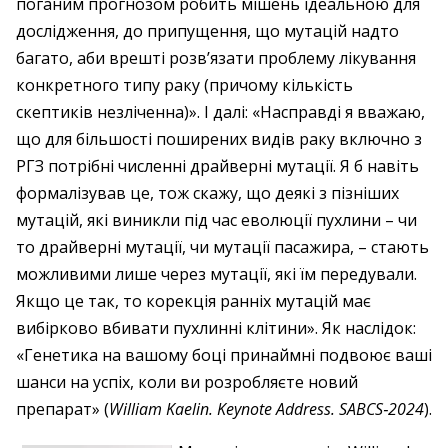
поганим прогнозом робить мішень ідеальною для
дослідження, до припущення, що мутацій надто
багато, аби врешті розв’язати проблему лікування
конкретного типу раку (причому кількість
скептиків незліченна)». І далі: «Насправді я вважаю,
що для більшості поширених видів раку включно з
РГЗ потрібні численні драйверні мутації. Я б навіть
формалізував це, тож скажу, що деякі з пізніших
мутацій, які виникли під час еволюції пухлини – чи
то драйверні мутації, чи мутації пасажира, – стають
можливими лише через мутації, які їм передували.
Якщо це так, то корекція ранніх мутацій має
вибірково вбивати пухлинні клітини». Як наслідок:
«Генетика на вашому боці принаймні подвоює ваші
шанси на успіх, коли ви розробляєте новий
препарат» (
William Kaelin. Keynote Address. SABCS‑2024
).