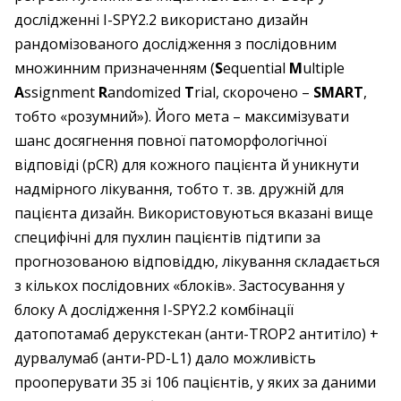
дослідженні І-SPY2.2 використано дизайн
рандомізованого дослідження з послідовним
множинним призначенням (
S
equential
M
ultiple
A
ssignment
R
andomized
T
rial, скорочено –
SMART
,
тобто «розумний»). Його мета – максимізувати
шанс досягнення повної патоморфологічної
відповіді (pCR) для кожного пацієнта й уникнути
надмірного лікування, тобто т. зв. дружній для
пацієнта дизайн. Використовуються вказані вище
специфічні для пухлин пацієнтів підтипи за
прогнозованою відповіддю, лікування складається
з кількох послідовних «блоків». Застосування у
блоку А дослідження І-SPY2.2 комбінації
датопотамаб дерукстекан (анти-TROP2 антитіло) +
дурвалумаб (анти-PD-L1) дало можливість
прооперувати 35 зі 106 пацієнтів, у яких за даними