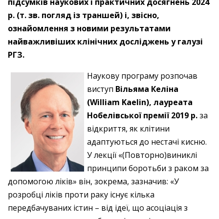
підсумків наукових і практичних досягнень 2024
р. (т. зв. погляд із траншей) і, звісно,
ознайомлення з новими результатами
найважливіших клінічних досліджень у галузі
РГЗ.
Наукову програму розпочав
виступ
Вільяма Келіна
(William Kaelin), лауреата
Нобелівської премії 2019 р.
за
відкриття, як клітини
адаптуються до нестачі кисню.
У лекції «(Повторно)виниклі
принципи боротьби з раком за
допомогою ліків» він, зокрема, зазначив: «У
розробці ліків проти раку існує кілька
передбачуваних істин – від ідеї, що асоціація з