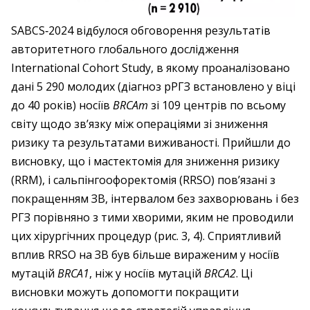
SABCS‑2024 відбулося обговорення результатів
авторитетного глобального дослідження
International Cohort Study, в якому проаналізовано
дані 5 290 молодих (діагноз рРГЗ встановлено у віці
до 40 років) носіїв
BRCAm
зі 109 центрів по всьому
світу щодо зв’язку між операціями зі зниження
ризику та результатами виживаності. Прийшли до
висновку, що і мастектомія для зниження ризику
(RRM), і сальпінгоофоректомія (RRSO) пов’язані з
покращенням ЗВ, інтервалом без захворювань і без
РГЗ порівняно з тими хворими, яким не проводили
цих хірургічних процедур (рис. 3, 4). Сприятливий
вплив RRSO на ЗВ був більше вираженим у носіїв
мутацій
BRCA1
, ніж у носіїв мутацій
BRCA2
. Ці
висновки можуть допомогти покращити