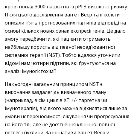
крові понад 3000 пацієнтів із рРГЗ високого ризику.
Після цього дослідження ван ет Веєр та її колеги
описали п’ять прогнозованих підтипів відповіді на
основі кількох нових ознак експресії генів. Це дало
змогу передбачити, які пацієнти отримають
найбільшу користь від певної неоад’ювантної
системної терапії (NST). Тобто вдалося уточнити
відомі нам чотири підтипи, які ґрунтуються на
аналізі імуногістохімії.
На сьогодні загальним принципом NST є
виконання заздалегідь визначеного плану
(наприклад, вісім циклів ХТ +/- таргетна чи
імунотерапія), від якого можна відхилятися лише за
умови непереносимості лікування чи прогресування
на його тлі, але не досягнення клінічної повної
регресії пухлини. За ініціативи ван ет Веєр у