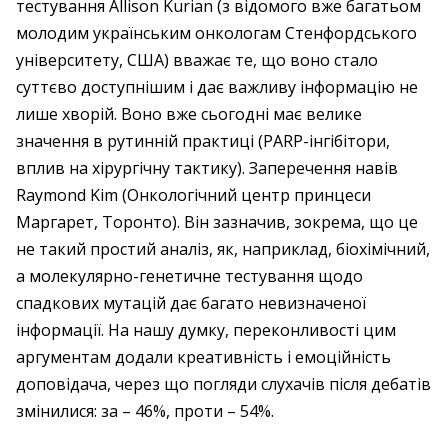
тестування Allison Kurian (з відомого вже багатьом
молодим українським онкологам Стенфордського
університету, США) вважає те, що воно стало
суттєво доступнішим і дає важливу інформацію не
лише хворій. Воно вже сьогодні має велике
значення в рутинній практиці (PARP-інгібітори,
вплив на хірургічну тактику). Заперечення навів
Raymond Kim (Онкологічний центр принцеси
Маргарет, Торонто). Він зазначив, зокрема, що це
не такий простий аналіз, як, наприклад, біохімічний,
а молекулярно-генетичне тестування щодо
спадкових мутацій дає багато невизначеної
інформації. На нашу думку, переконливості цим
аргументам додали креативність і емоційність
доповідача, через що погляди слухачів після дебатів
змінилися: за – 46%, проти – 54%.