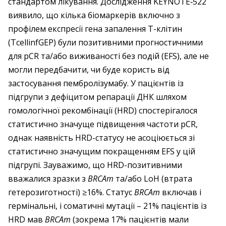
стандартом лікування. Дослідження KEYNOTE‑522
виявило, що кілька біомаркерів включно з
профілем експресії гена запалення Т-клітин
(TcellinfGEP) були позитивними прогностичними
для pCR та/або виживаності без подій (EFS), але не
могли передбачити, чи буде користь від
застосування пембролізумабу. У пацієнтів із
підгрупи з дефіцитом репарації ДНК шляхом
гомологічної рекомбінації (HRD) спостерігалося
статистично значуще підвищення частоти pCR,
однак наявність HRD-статусу не асоціюється зі
статистично значущим покращенням EFS у цій
підгрупі. Зауважимо, що HRD-позитивними
вважалися зразки з
BRCAm
та/або LoH (втрата
гетерозиготності) ≥16%. Статус
BRCAm
включав і
гермінальні, і соматичні мутації – 21% пацієнтів із
HRD мав
BRCAm
(зокрема 17% пацієнтів мали