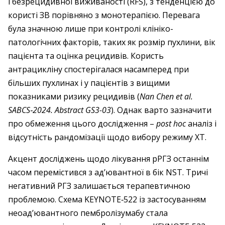
і безрецидивної виживаності (RFS), з тенденцією до
користі ЗВ порівняно з монотерапією. Перевага
була значною лише при контролі клініко-
патологічних факторів, таких як розмір пухлини, вік
пацієнта та оцінка рецидивів. Користь
антрацикліну спостерігалася насамперед при
більших пухлинах і у пацієнтів з вищими
показниками ризику рецидивів (
Nan Chen et al.
SABCS‑2024. Abstract GS3-03
). Однак варто зазначити
про обмеження цього дослідження –
post hoc
аналіз і
відсутність рандомізації щодо вибору режиму ХТ.
Акцент досліджень щодо лікування рРГЗ останнім
часом перемістився з ад’ювантної в бік NST. Тричі
негативний РГЗ залишається терапевтичною
проблемою. Схема KEYNOTE‑522 із застосуванням
неоад’ювантного пембролізумабу стала