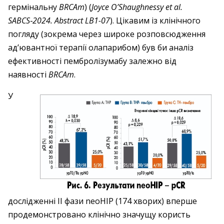
гермінальну
BRCAm
) (
Joyce O’Shaughnessy et al.
SABCS‑2024. Abstract LB1-07
). Цікавим із клінічного
погляду (зокрема через широке розповсюдження
ад’ювантної терапії олапарибом) був би аналіз
ефективності пембролізумабу залежно від
наявності
BRCAm
.
У
дослідженні ІІ фази neoHIP (174 хворих) вперше
продемонстровано клінічно значущу користь