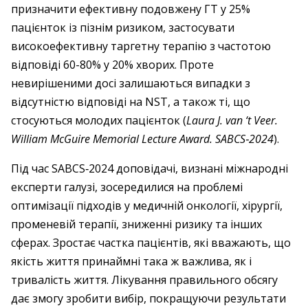
призначити ефективну подовжену ГТ у 25%
пацієнток із пізнім ризиком, застосувати
високоефективну таргетну терапію з частотою
відповіді 60-80% у 20% хворих. Проте
невирішеними досі залишаються випадки з
відсутністю відповіді на NST, а також ті, що
стосуються молодих пацієнток (
Laura J. van ‘t Veer.
William McGuire Memorial Lecture Award. SABCS‑2024
).
Під час SABCS‑2024 доповідачі, визнані міжнародні
експерти галузі, зосередилися на проблемі
оптимізації підходів у медичній онкології, хірургії,
променевій терапії, зниженні ризику та інших
сферах. Зростає частка пацієнтів, які вважають, що
якість життя принаймні така ж важлива, як і
тривалість життя. Лікування правильного обсягу
дає змогу зробити вибір, покращуючи результати