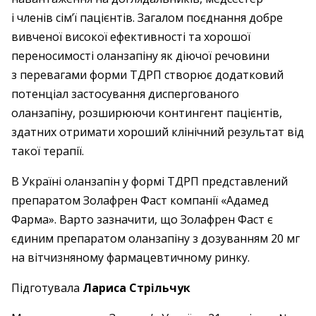
і членів сім’ї пацієнтів. Загалом поєднання добре
вивченої високої ефективності та хорошої
переносимості оланзапіну як діючої речовини
з перевагами форми ТДРП створює додатковий
потенціал застосування диспергованого
оланзапіну, розширюючи контингент пацієнтів,
здатних отримати хороший клінічний результат від
такої терапії.
В Україні оланзапін у формі ТДРП представлений
препаратом Золафрен Фаст компанії «Адамед
Фарма». Варто зазначити, що Золафрен Фаст є
єдиним препаратом оланзапіну з дозуванням 20 мг
на вітчизняному фармацевтичному ринку.
Підготувала
Лариса Стрільчук