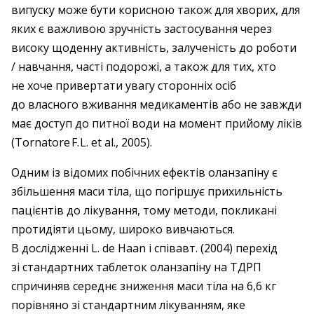
випуску може бути корисною також для хворих, для
яких є важливою зручність застосування через
високу щоденну активність, залученість до роботи
/ навчання, часті подорожі, а також для тих, хто
не хоче привертати увагу сторонніх осіб
до власного вживання медикаментів або не завжди
має доступ до питної води на момент прийому ліків
(Tornatore F. L. et al., 2005).
Одним із відомих побічних ефектів оланзапіну є
збільшення маси тіла, що погіршує прихильність
пацієнтів до лікування, тому методи, покликані
протидіяти цьому, широко вивчаються.
В дослідженні L. de Haan і співавт. (2004) перехід
зі стандартних таблеток оланзапіну на ТДРП
спричиняв середнє зниження маси тіла на 6,6 кг
порівняно зі стандартним лікуванням, яке