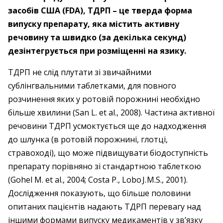
засобів США (FDA), ТДРП – це тверда форма
випуску препарату, яка містить активну
речовину та швидко (за декілька секунд)
дезінтегрується при розміщенні на язику.
ТДРП не слід плутати зі звичайними
сублінгвальними таблетками, для повного
розчинення яких у ротовій порожнині необхідно
більше хвилини (San L. et al., 2008). Частина активної
речовини ТДРП усмоктується ще до надходження
до шлунка (в ротовій порожнині, глотці,
стравоході), що може підвищувати біодоступність
препарату порівняно зі стандартною таблеткою
(Gohel M. et al., 2004; Costa P., Lobo J. M.S., 2001).
Дослідження показують, що більше половини
опитаних пацієнтів надають ТДРП перевагу над
іншими формами випуску медикаментів у зв’язку