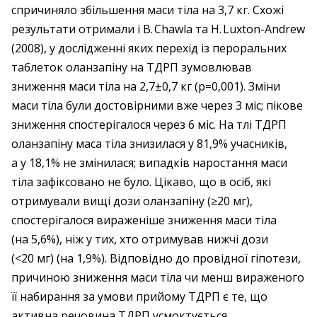
спричиняло збільшення маси тіла на 3,7 кг. Схожі
результати отримали і B. Chawla та H. Luxton-Andrew
(2008), у дослідженні яких перехід із пероральних
таблеток оланзапіну на ТДРП зумовлював
зниження маси тіла на 2,7±0,7 кг (p=0,001). Зміни
маси тіла були достовірними вже через 3 міс; пікове
зниження спостерігалося через 6 міс. На тлі ТДРП
оланзапіну маса тіла знизилася у 81,9% учасників,
а у 18,1% не змінилася; випадків наростання маси
тіла зафіксовано не було. Цікаво, що в осіб, які
отримували вищі дози оланзапіну (≥20 мг),
спостерігалося вираженіше зниження маси тіла
(на 5,6%), ніж у тих, хто отримував нижчі дози
(<20 мг) (на 1,9%). Відповідно до провідної гіпотези,
причиною зниження маси тіла чи менш вираженого
її набирання за умови прийому ТДРП є те, що
активна речовина ТДРП усмоктується