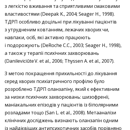
з легкістю вживання та сприятливими смаковими
властивостями (Deepak K., 2004; Seager H., 1998).
ТДРП особливо доцільні при лікуванні пацієнтів
з утрудненим ковтанням, лежачих хворих чи,
навпаки, осіб, які активно працюють
і подорожують (DeRoche C.C., 2003; Seager H., 1998),
а також у терапії психічних захворювань
(Danileviciūte V. et al., 2006; Thyssen A. et al., 2007).
З метою покращення прихильності до лікування
серед хворих психіатричного профілю було
розроблено ТДРП оланзапіну, який є ефективним
за низки психічних захворювань: шизофренії,
маніакальних епізодів у пацієнтів із біполярними
розладами тощо (San L. et al., 2008). Метааналізи
клінічних досліджень визнають оланзапін одним
із найдієвіших антипсихотичних засобів порівняно