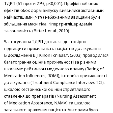
ТДРП (61 проти 27%; р<0,001). Профілі побічних
ефектів обох форм випуску виявилися зіставними:
найчастішими (>1%) небажаними явищами були
збільшення маси тіла, гіпертригліцеридемія
та сонливість (Bitter I. et al., 2010).
Застосування ТДРП дозволяє достовірно
підвищити прихильність пацієнтів до лікування.
В дослідженні B. J. Kinon і співавт. (2003) проводилася
багатогранна оцінка прихильності за різними
шкалами: рейтингом медичного впливу (Rating of
Medication Influences, ROMI), інтерв’ю прихильності
до лікування (Treatment Compliance Interview, TCI),
шкалою сестринської оцінки сприятливого
ставлення до препаратів (Nursing Assessment
of Medication Acceptance, NAMA) та шкалою
загального враження пацієнта. Авторами було