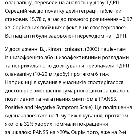
оланзапіну, перевели на аналогічну дозу ТДРП.
Середній час до початку дезінтеграції таблетки
становив 15,78 с, а час до повного розчинення – ​0,97
хв. Серйозних побічних ефектів не спостерігалося.
Всі пацієнти були задоволені переходом на ТДРП.
У дослідженні B. J. Kinon і співавт. (2003) пацієнтам
із шизофренією або шизоафективними розладами
та неприхильністю до лікування призначали ТДРП
оланзапіну (10-20 мг/добу) протягом 6 тиж.
Наприкінці лікування в учасників спостерігалося
достовірне зменшення сумарної оцінки за шкалою
позитивних та негативних симптомів (PANSS,
Positive and Negative Symptom Scale). Це поліпшення
відзначалося вже на 1-му тиж лікування, протягом
якого в 32% хворих помічали покращення
за шкалою PANSS на ≥20%. Окрім того, вже на 2-й