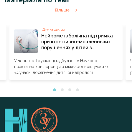
Більше
Думка фахівця
Нейрометаболічна підтримка
при когнітивно-мовленнєвих
порушеннях у дітей з
епілепсією та епілептичними й
розвитковими
У червні в Трускавці відбулася V Науково-
енцефалопатіями
практична конференція з міжнародною участю
«Сучасні досягнення дитячої неврології
та реабілітології» – фаховий захід,...
з