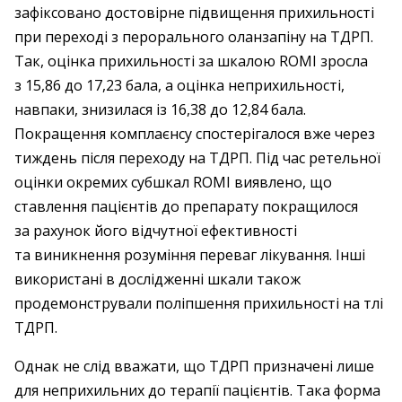
зафіксовано достовірне підвищення прихильності
при переході з перорального оланзапіну на ТДРП.
Так, оцінка прихильності за шкалою ROMI зросла
з 15,86 до 17,23 бала, а оцінка неприхильності,
навпаки, знизилася із 16,38 до 12,84 бала.
Покращення комплаєнсу спостерігалося вже через
тиждень після переходу на ТДРП. Під час ретельної
оцінки окремих субшкал ROMI виявлено, що
ставлення пацієнтів до препарату покращилося
за рахунок його відчутної ефективності
та виникнення розуміння переваг лікування. Інші
використані в дослідженні шкали також
продемонстрували поліпшення прихильності на тлі
ТДРП.
Однак не слід вважати, що ТДРП призначені лише
для неприхильних до терапії пацієнтів. Така форма