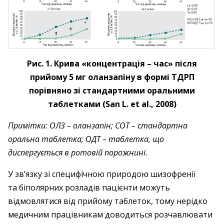
Рис. 1. Крива «концентрація – час» після
прийому 5 мг оланзапіну в формі ТДРП
порівняно зі стандартними оральними
таблетками (San L. et al., 2008)
Примітки: ОЛЗ – оланзапін; СОТ – стандартна
оральна таблетка; ОДТ – таблетка, що
диспергується в ротовій порожнині.
У зв’язку зі специфічною природою шизофренії
та біполярних розладів пацієнти можуть
відмовлятися від прийому таблеток, тому нерідко
медичним працівникам доводиться розчавлювати