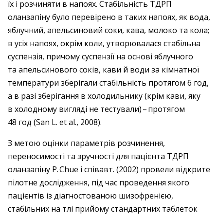
їх і розчиняти в напоях. Стабільність ТДРП
оланзапіну було перевірено в таких напоях, як вода,
яблучний, апельсиновий соки, кава, молоко та кола;
в усіх напоях, окрім коли, утворювалася стабільна
суспензія, причому суспензії на основі яблучного
та апельсинового соків, кави й води за кімнатної
температури зберігали стабільність протягом 6 год,
а в разі зберігання в холодильнику (крім кави, яку
в холодному вигляді не тестували) – ​протягом
48 год (San L. et al., 2008).
З метою оцінки параметрів розчинення,
переносимості та зручності для пацієнта ТДРП
оланзапіну Р. Chue і спів­авт. (2002) провели відкрите
пілотне дослідження, під час проведення якого
пацієнтів із діагностованою шизофренією,
стабільних на тлі прийому стандартних таблеток