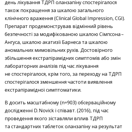
день лікування ТДРП оланзапіну спостерігалося
також покращення за шкалою загального
клінічного враження (Clinical Global Impression, CGI).
Препарат продемонстрував відмінний рівень
безпечності за модифікованою шкалою Сімпсона – ​
Ангуса, шкалою акатизії Барнеса та шкалою
аномальних мимовільних рухів. ­Достовірного
збільшення екстрапірамідних симптомів або змін
лабораторних аналізів під час лікування
не спостерігалося, крім того, за переходу на ТДРП
спостерігалося зменшення частоти виявлення
екстрапірамідної симптоматики.
В досить масштабному (n=903) обсерваційному
дослідженні D. Novick і співавт. (2016), під час
проведення якого зіставляли вплив ТДРП
та стандартних таблеток оланзапіну на результат