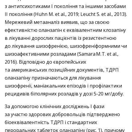
з антипсихотиками І покоління та іншими засобами
ІІ покоління (Huhn M. et al., 2019; Leucht S. et al., 2013).
Мережевий метааналіз виявив, що за своєю
ефективністю оланзапін є еквівалентним клозапіну
в лікуванні дорослих пацієнтів із резистентною
до лікування шизофренією, шизофреніформними чи
шизоафективними розладами (Samara M. T. et al.,
2016). Відповідно до європейських
та американських позиційних документів, ТДРП
оланзапіну призначаються для лікування
шизофренії, маніакальних епізодів і профілактики
рецидивів біполярних розладів у дозі 5-20 мг/добу.
За допомогою клінічних досліджень І фази
за участю здорових добровольців підтверджено
біоеквівалентність ТДРП і стандартних
пероральних таблеток оланзапіну (рис. 1), причому