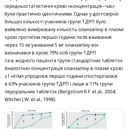
середньостатистичні криві «концентрація – ​час»
були практично ідентичними. Однак у достовірно
більшої кількості учасників групи ТДРП було
виявлено вимірювану кількість оланзапіну в плазмі
крові протягом першої години після вживання:
через 15 хв уживання 5 мг оланзапіну він
визначався в крові 79% осіб групи ТДРП
та в жодного пацієнта групи стандартних таблеток.
Аналогічно концентрація оланзапіну в плазмі крові
≥1 нг/мл упродовж першої години спостерігалася
в 63% учасників групи ТДРП і лише в 11% групи
пероральних таблеток (Bergstrom R. F. et al., 2004;
Witcher J. W. et al., 1998).