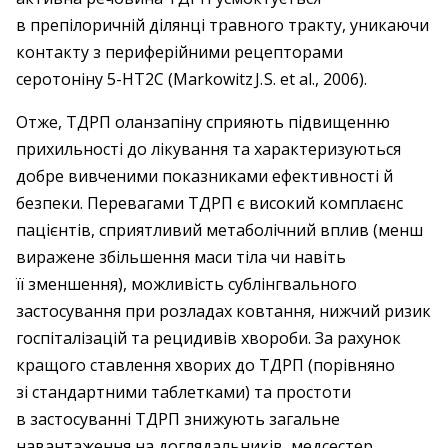
в препілоричній ділянці травного тракту, уникаючи
контакту з периферійними рецепторами
серотоніну 5-HT2C (Markowitz J. S. et al., 2006).
Отже, ТДРП оланзапіну сприяють підвищенню
прихильності до лікування та характеризуються
добре вивченими показниками ефективності й
безпеки. Перевагами ТДРП є високий комплаєнс
пацієнтів, сприятливий метаболічний вплив (менш
виражене збільшення маси тіла чи навіть
її зменшення), можливість сублінгвального
застосування при розладах ковтання, нижчий ризик
госпіталізацій та рецидивів хвороби. За рахунок
кращого ставлення хворих до ТДРП (порівняно
зі стандартними таблетками) та простоти
в застосуванні ТДРП знижують загальне
навантаження на доглядальників, медсестер