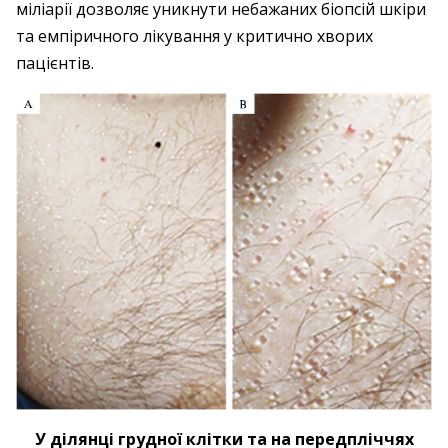
міліарії дозволяє уникнути небажаних біопсій шкіри
та емпіричного лікування у критично хворих
пацієнтів.
У ділянці грудної клітки та на передпліччях