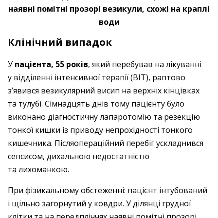
наявні помітні прозорі везикули, схожі на краплі
води
Клінічний випадок
У
пацієнта, 55 років
, який перебував на лікуванні
у відділенні інтенсивної терапії (ВІТ), раптово
з’явився везикулярний висип на верхніх кінцівках
та тулубі. Сімнадцять днів тому пацієнту було
виконано діагностичну лапаротомію та резекцію
тонкої кишки із приводу непрохідності тонкого
кишечника. Післяопераційний перебіг ускладнився
сепсисом, дихальною недостатністю
та лихоманкою.
При фізикальному обстеженні: пацієнт інтубований
і щільно загорнутий у ковдри. У ділянці грудної
клітки та на передпліччях наявні помітні прозорі