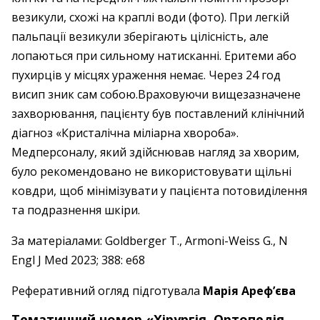
везикули, схожі на краплі води (фото). При легкій
пальпації везикули зберігають цілісність, але
лопаються при сильному натисканні. Еритеми або
пухирців у місцях ураження немає. Через 24 год
висип зник сам собою.Враховуючи вищезазначене
захворювання, пацієнту був поставлений клінічний
діагноз «Кристалічна міліарна хвороба».
Медперсоналу, який здійснював нагляд за хворим,
було рекомендовано не використовувати щільні
ковдри, щоб мінімізувати у пацієнта потовиділення
та подразнення шкіри.
За матеріалами: Goldberger T., Armoni-Weiss G., N
Engl J Med 2023; 388: e68
Реферативний огляд підготувала
Марія Ареф’єва
Тематичний номер «Хірургія. Ортопедія.