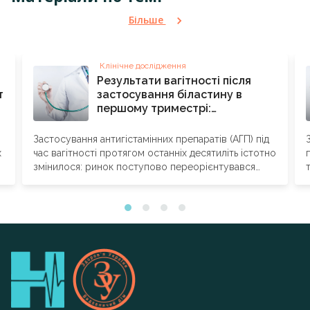
Більше
Клінічне дослідження
Результати вагітності після
т
застосування біластину в
першому триместрі:
порівняльне обсерваційне
когортне дослідження
Застосування антигістамінних препаратів (АГП) під
Ізраїльської інформаційної
х
час вагітності протягом останніх десятиліть істотно
служби з питань тератології
змінилося: ринок поступово переорієнтувався
з препаратів першого покоління на ...