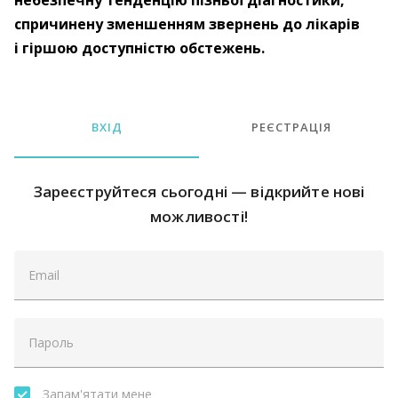
небезпечну тенденцію пізньої діагностики,
спричинену зменшенням звернень до лікарів
і гіршою доступністю обстежень.
ВХІД
РЕЄСТРАЦІЯ
Зареєструйтеся сьогодні — відкрийте нові
можливості!
Запам'ятати мене