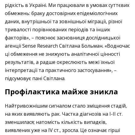
рідкість в Україні. Ми працювали в умовах суттєвих
обмежень: браку достовірних епідеміологічних
даних, внутрішньої та зовнішньої міграції, різної
тривалості порівнюваних періодів та інших
факторів», – пояснює засновниця дослідницької
агенції Sense Research Світлана Больман. «Водночас
ці обмеження не знижують аналітичної цінності
результатів, а радше окреслюють межі їхньої
інтерпретації та практичного застосування», –
підсумовує пані Світлана.
Профілактика майже зникла
Найтривожнішим сигналом стало зміщення стадій,
на яких виявляють рак. Частка діагнозів на І-ІІ ст.
зменшилася; натомість кількість випадків,
виявлених уже на IV ст., зросла. Це означає гірші