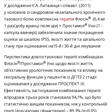
У дослідженні Є.А. Литвинця і співавт. (2011)
у чоловіків із синдромом незапального хронічного
®
тазового болю комплексна
терапія
­Флосін
(0,4 мг
®
1 раз/добу вранці після їди) + Простамол
Уно (1 ­
капсула ввечері) забезпечила значне покращення
оцінки за шкалою IPSS, якості життя та загального
стану при оцінюванні на15‑й і 30‑й дні лікування.
Перспектива довгострокової терапії комбінацією
®
®
Флосін
/Простамол
Уно щодо якості життя,
об’єктивних урологічних показників та впливу на
сексуальну функцію у пацієнтів із ДГПЗ 2 стадії
оцінювалася у дослідженні ПРОСПЕКТ III.
Ефективність застосування комбінованої терапії
впродовж трьох років становила 94,1%, що було
статистично вищим показником, ніж у контрольній
групі (доксазозин і фінастерид) – 89,3% (р<0,05).