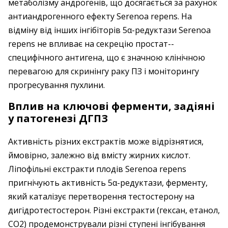
метаболізму андрогенів, що досягається за рахунок
антиандрогенного ефекту Serenoa repens. На
відміну від інших інгібіторів 5α-редуктази Serenoa
repens не впливає на секрецію простат-­
специфічного анти­гена, що є значною клінічною
перевагою для скринінгу раку ПЗ і моніторингу
прогресування пухлини.
Вплив на ключові ферменти, задіяні
у патогенезі ДГПЗ
Активність різних екстрактів може відрізнятися,
ймовірно, залежно від вмісту жирних кислот.
Ліпофільні екстракти плодів Serenoa repens
пригнічують активність 5α-редуктази, ферменту,
який каталізує перетворення тестостерону на
дигідротестостерон. Різні екстракти (гексан, етанол,
CO2) продемонстрували різні ступені інгібування