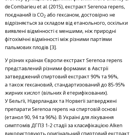
de Combarieu et al. (2015), екстракт Serenoa repens,
поєднаний із СО
або гексаном, достовірно не
2
відрізняється за складом від етанольного, оскільки
виявлені відмінності є меншими, ніж природні
фітохімічні відмінності між різними партіями
пальмових плодів [3].
У різних країнах Європи екстракт Serenoa repens
представлений різними формами: в Австрії
затверджений спиртовий екстракт 90% та 96%,
а також гексановий, стандартизований до 85-95%
жирних кислот (вільних й етерифікованих).
У Бельгії, Нідерландах та Норвегії затверджені
препарати Serenoa repens на спиртовій основі
(етанол 90, 94 та 96%). В Україні для лікування
симптомів ДГПЗ 1-2 стадії за класифікацією Alken
використовують оригінальний спиртовий екстракт