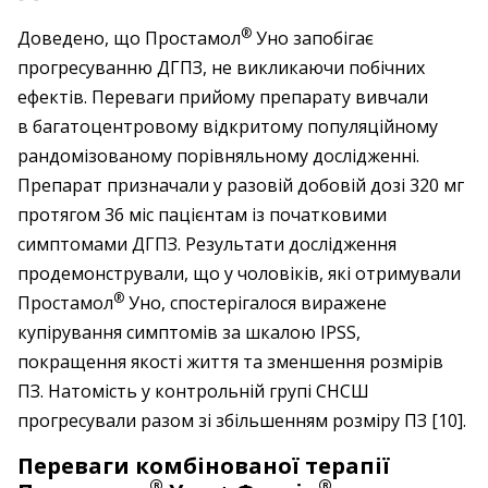
®
Доведено, що Простамол
Уно запобігає
прогресуванню ДГПЗ, не викликаючи побічних
ефектів. Переваги прийому препарату вивчали
в багатоцентровому відкритому популяцій­ному
рандомізованому порівняльному дослідженні.
Препарат призначали у разовій добовій дозі 320 мг
протягом 36 міс пацієнтам із початковими
симптомами ДГПЗ. Результати дослідження
продемонстрували, що у чоловіків, які отримували
®
Простамол
Уно, спостерігалося виражене
купірування симптомів за шкалою IPSS,
покращення якості життя та зменшення розмірів
ПЗ. Натомість у контрольній групі СНСШ
прогресували разом зі збільшенням розміру ПЗ [10].
Переваги комбінованої терапії
®
®