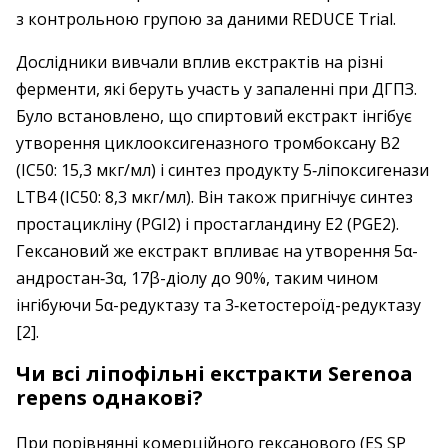
з контрольною групою за даними REDUCE Trial.
Дослідники вивчали вплив екстрактів на різні
ферменти, які беруть участь у запаленні при ДГПЗ.
Було встановлено, що спиртовий екстракт інгібує
утворення циклооксигеназного тромбоксану B2
(IC50: 15,3 мкг/мл) і синтез продукту 5‑ліпокси­генази
LTB4 (IC50: 8,3 мкг/мл). Він також пригнічує синтез
простацикліну (PGI2) і простагландину Е2 (PGE2).
Гексановий же екстракт впливає на утворення 5α-
андростан‑3α, 17β-діолу до 90%, таким чином
інгібуючи 5α-редуктазу та 3‑кетостероїд-­редуктазу
[2].
Чи всі ліпофільні екстракти Serenoa
repens однакові?
При порівнянні комерційного гексанового (ES SP