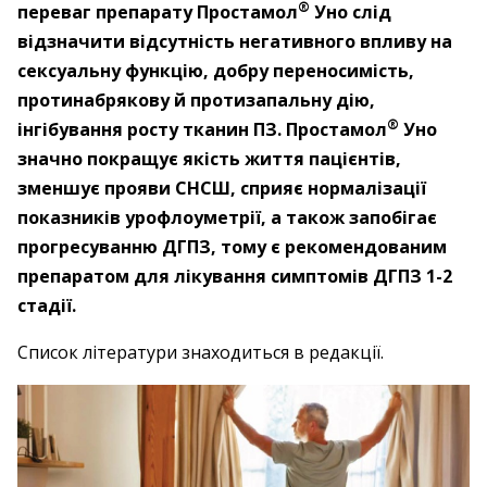
®
переваг препарату Простамол
Уно слід
відзначити відсутність негативного впливу на
сексуальну функцію, добру переносимість,
протинабрякову й протизапальну дію,
®
інгібування росту тканин ПЗ. Простамол
Уно
значно покращує якість життя пацієнтів,
зменшує прояви СНСШ, сприяє нормалізації
показників урофлоуметрії, а також запобігає
прогресуванню ДГПЗ, тому є рекомендованим
препаратом для лікування симптомів ДГПЗ 1-2
стадії.
Список літератури знаходиться в редакції.