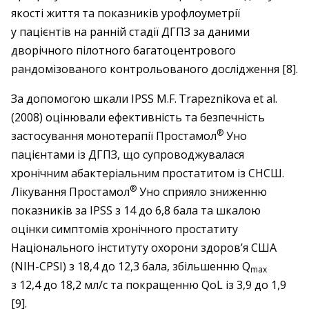
якості життя та показників урофлоуметрії
у пацієнтів на ранній стадії ДГПЗ за даними
дворічного пілотного багатоцентрового
рандомізованого контрольованого дослідження [8].
За допомогою шкали IPSS M.F. Trapeznikova et al.
(2008) оцінювали ефективність та безпечність
®
застосування монотерапії Простамол
Уно
пацієнтами із ДГПЗ, що супроводжувалася
хронічним абактеріальним простатитом із СНСШ.
®
Лікування Простамол
Уно сприяло зниженню
показників за IPSS з 14 до 6,8 бала та шкалою
оцінки симптомів хронічного простатиту
Національного інституту охорони здоров’я США
(NIH-CPSI) з 18,4 до 12,3 бала, збільшенню Q
max
з 12,4 до 18,2 мл/с та покращенню QoL із 3,9 до 1,9
[9].