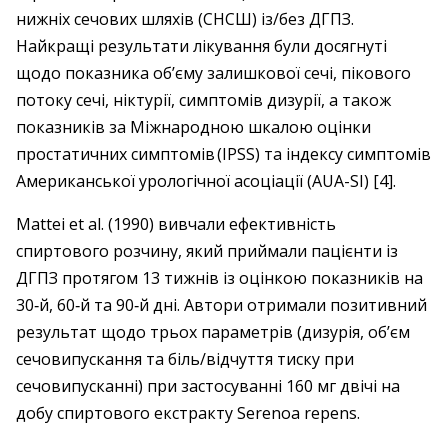
нижніх сечових шляхів (СНСШ) із/без ДГПЗ.
Найкращі результати лікування були досягнуті
щодо показника об’єму залишкової сечі, пікового
потоку сечі, ніктурії, симптомів дизурії, а також
показників за Міжнародною шкалою оцінки
простатичних симптомів (IPSS) та індексу симптомів
Американської урологічної асоціації (­AUA-SI) [4].
Mattei et al. (1990) вивчали ефективність
спиртового розчину, який приймали пацієнти із
ДГПЗ протягом 13 тижнів із оцінкою показників на
30‑й, 60‑й та 90‑й дні. Автори отримали позитивний
результат щодо трьох параметрів (дизурія, об’єм
сечовипускання та біль/відчуття тиску при
сечовипусканні) при застосуванні 160 мг двічі на
добу спиртового екстракту Serenoa repens.