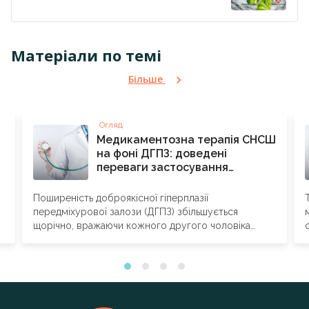
Матеріали по темі
Більше
Огляд
Медикаментозна терапія СНСШ
на фоні ДГПЗ: доведені
переваги застосування
альфузозину
Поширеність доброякісної гіперплазії
передміхурової залози (ДГПЗ) збільшується
щорічно, вражаючи кожного другого чоловіка
віком старше 40 років. Симптоми нижніх сечових
шляхів...