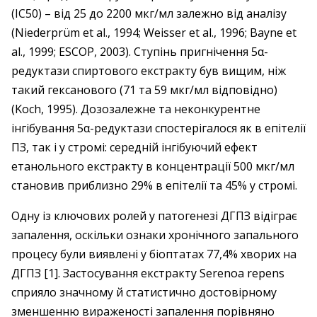
(IC50) – від 25 до 2200 мкг/мл залежно від аналізу
(Niederprüm et al., 1994; Weisser et al., 1996; Bayne et
al., 1999; ESCOP, 2003). Ступінь пригнічення 5α-
редуктази спиртового екстракту був вищим, ніж
такий гексанового (71 та 59 мкг/мл відповідно)
(Koch, 1995). Дозозалежне та неконкурентне
інгібування 5α-редуктази спостерігалося як в епітелії
ПЗ, так і у стромі: середній інгібуючий ефект
етанольного екстракту в концентрації 500 мкг/мл
становив приблизно 29% в епітелії та 45% у стромі.
Одну із ключових ролей у патогенезі ДГПЗ відіграє
запалення, оскільки ознаки хронічного запального
процесу були виявлені у біоптатах 77,4% хворих на
ДГПЗ [1]. Застосування екстракту Serenoa repens
сприяло значному й статистично достовірному
зменшенню вираженості запалення порівняно