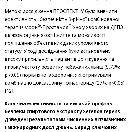
Метою дослідження ПРОСПЕКТ IV було вивчити
ефективність і безпечність 9‑річної комбінованої
®
®
терапії Флосін
/Простамол
Уно у хворих на ДГПЗ
шляхом оцінки якості життя та можливості
поліпшення об’єктивних даних урологічного
статусу. У ході дослідження було встановлено
високу прихильність пацієнтів до лікування та
низьку частоту розвитку небажаних явищ (5,75%;
р<0,05) порівняно із хворими, які отримували
комбінацію доксазозину і фінастериду (27%, р<0,05)
[12].
Клінічна ефективність та високий профіль
безпеки спиртового екстракту Serenoa repens
доведені результатами численних вітчизняних
і міжнародних досліджень. Серед ключових