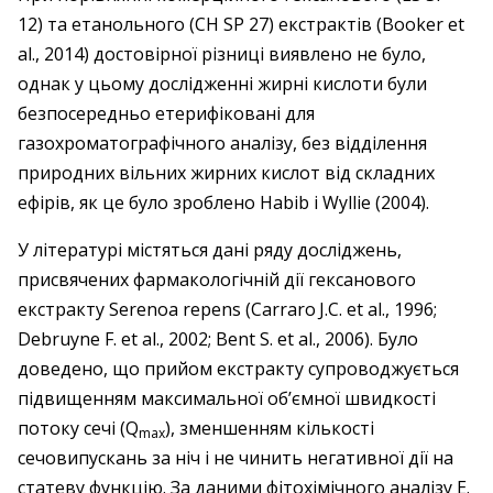
12) та етанольного (CH SP 27) екстрактів (Booker et
al., 2014) достовірної різниці виявлено не було,
однак у цьому дослідженні жирні кислоти були
безпосередньо етерифіковані для
газохроматографічного аналізу, без відділення
природних вільних жирних кислот від складних
ефірів, як це було зроблено Habib і Wyllie (2004).
У літературі містяться дані ряду досліджень,
присвячених фармакологічній дії гексанового
екстракту Serenoa repens (Carraro J.C. et al., 1996;
Debruyne F. et al., 2002; Bent S. et al., 2006). Було
доведено, що прийом екстракту супроводжується
підвищенням максимальної об’ємної швидкості
потоку сечі (Q
), зменшенням кількості
max
сечовипускань за ніч і не чинить негативної дії на
статеву функцію. За даними фітохімічного аналізу E.