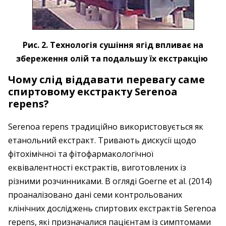
Рис. 2. Технологія сушіння ягід впливає на
збереження олій та подальшу їх екстракцію
Чому слід віддавати перевагу саме
спиртовому екстракту Serenoa
repens?
Serenoa repens традиційно використовується як
етанольний екстракт. Тривають дискусії щодо
фітохімічної та фітофармакологічної
еквівалентності екстрактів, виготовлених із
різними розчинниками. В огляді Goerne et al. (2014)
проаналізовано дані семи контрольованих
клінічних досліджень спиртових екстрактів Serenoa
repens, які призначалися пацієнтам із симптомами