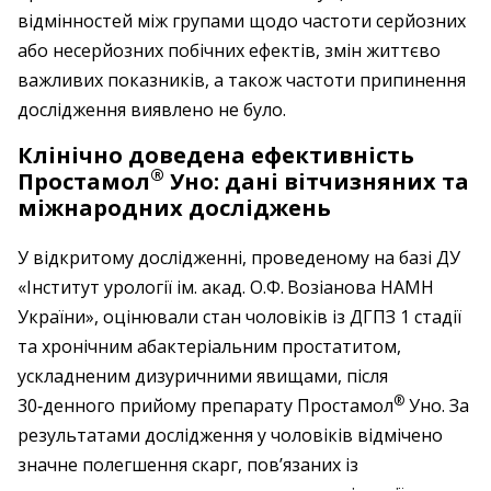
відмінностей між групами щодо частоти серйозних
або несерйозних побічних ефектів, змін життєво
важливих показників, а також частоти припинення
дослідження виявлено не було.
Клінічно доведена ефективність
®
Простамол
Уно: дані вітчизняних та
міжнародних досліджень
У відкритому дослідженні, проведеному на базі ДУ
«Інститут урології ім. акад. О.Ф. Возіанова НАМН
України», оцінювали стан чоловіків із ДГПЗ 1 стадії
та хронічним абактеріальним простатитом,
ускладненим дизуричними явищами, після
®
30‑денного прийому препарату Простамол
Уно. За
результатами дослідження у чоловіків відмічено
значне полегшення скарг, пов’язаних із