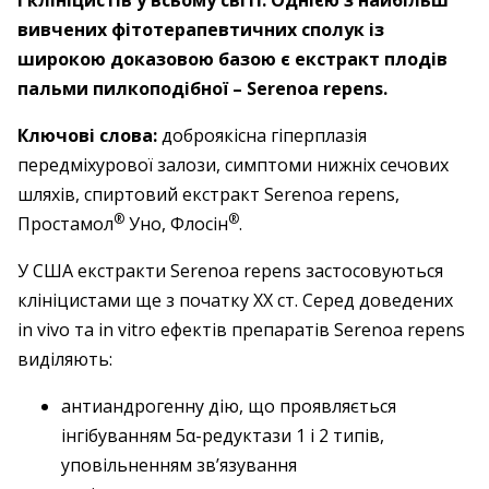
і клініцистів у всьому світі. Однією з найбільш
вивчених фітотерапевтичних сполук із
широкою доказовою базою є екстракт плодів
пальми пилкоподібної – Serenoa repens.
Ключові слова:
доброякісна гіперплазія
передміхурової залози, симптоми нижніх сечових
шляхів, спиртовий екстракт Serenoa repens,
®
®
Простамол
Уно, Флосін
.
У США екстракти Serenoa repens застосовуються
клініцистами ще з початку XX ст. Серед доведених
in vivo та in vitro ефектів препаратів Serenoa repens
виділяють:
антиандрогенну дію, що проявляється
інгібуванням ­5α-редук­тази 1 і 2 типів,
уповільненням зв’язування