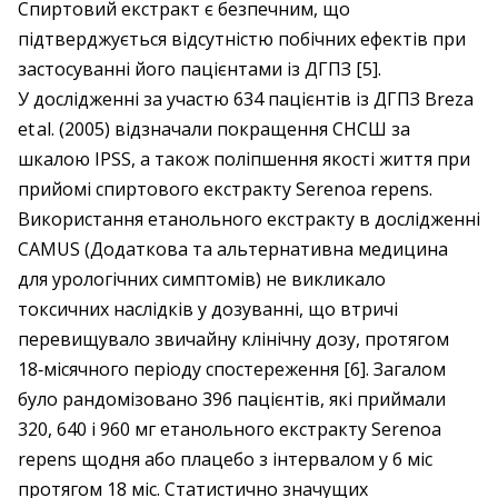
Спиртовий екстракт є безпечним, що
підтверджується відсутністю побічних ефектів при
застосуванні його пацієнтами із ДГПЗ [5].
У дослідженні за участю 634 пацієнтів із ДГПЗ Breza
et al. (2005) відзначали покращення СНСШ за
шкалою IPSS, а також поліпшення якості життя при
прийомі спиртового екстракту Serenoa repens.
Використання етанольного екстракту в дослідженні
CAMUS (Додаткова та альтернативна медицина
для урологічних симптомів) не викликало
токсичних наслідків у дозуванні, що втричі
перевищувало звичайну клінічну дозу, протягом
18‑місячного періоду спостереження [6]. Загалом
було рандомізовано 396 пацієнтів, які приймали
320, 640 і 960 мг етанольного екстракту Serenoa
repens щодня або плацебо з інтервалом у 6 міс
протягом 18 міс. Статистично значущих