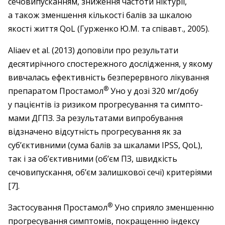
сечовипусканням, зниження частоти ніктурії,
а також зменшення кількості балів за шкалою
якості життя QoL (Гурженко Ю.М. та співавт., 2005).
Aliaev et al. (2013) доповіли про результати
десятирічного спостережного дослідження, у якому
вивчалась ефективність безперервного лікування
®
препаратом Простамол
Уно у дозі 320 мг/добу
у пацієнтів із ризиком прогресування та симпто­
мами ДГПЗ. За результатами випробування
відзначено відсутність прогресування як за
суб’єктивними (сума балів за шкалами IPSS, QoL),
так і за об’єктивними (об’єм ПЗ, швидкість
сечовипускання, об’єм залишкової сечі) критеріями
[7].
®
Застосування Простамол
Уно сприяло зменшенню
прогресування симптомів, покращенню індексу