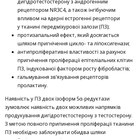
дигідротестостерону з андрогенним
рецептором NR3C4, а також інгібуючим
впливом на ядерні естрогенні рецептори
у тканині передміхурової залози (ПЗ);
протизапальний ефект, який досягається
шляхом пригнічення цикло- та ліпоксигенази;
антипроліферативні властивості за рахунок
пригнічення проліферації епітеліальних клітин
ПЗ, індукованої фактором росту фібробластів;
гальмування зв’язування рецепторів
пролактину.
Наявність у ПЗ двох ізоформ 5α-редуктази
зумовлює наявність двох можливих напрямків
продукування дигідротестостерону з тестостерону.
З метою повного припинення проліферації тканини
ПЗ необхідно заблокувати обидва шляхи