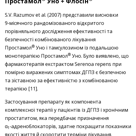
Простамол
Уно + Флосін
S.V. Razumov et al. (2007) представили висновки
9‑місячного рандомізованого відкритого
порівняльного дослідження ефективності та
безпечності комбінованого лікування
®
Простамол
Уно і тамсулозином із подальшою
®
монотерапією Простамол
Уно. Було виявлено, що
фармакотерапія екстрактом Serenoa repens при
помірно виражених симптомах ДГПЗ є безпечною
та зіставною за ефективністю з комбінованою
терапією [11].
Застосування препарату як компонента
комплексної терапії у пацієнтів із ДГПЗ і хронічним
простатитом, яка передбачає призначення
α
‑адреноблокаторів, здатне покращити показники
1
якості життя й скоротити терміни лікування.