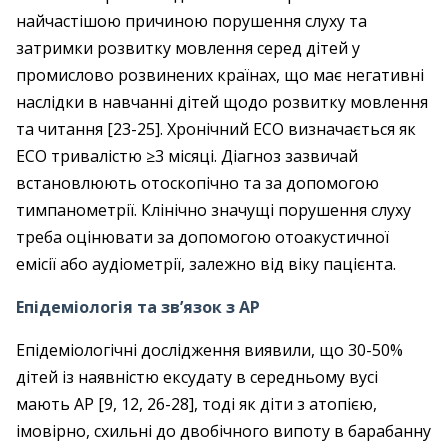
найчастішою причиною порушення слуху та
затримки розвитку мовлення серед дітей у
промислово розвинених країнах, що має негативні
наслідки в навчанні дітей щодо розвитку мовлення
та читання [23-25]. Хронічний ЕСО визначається як
ЕСО тривалістю ≥3 місяці. Діагноз зазвичай
встановлюють отоскопічно та за допомогою
тимпанометрії. Клінічно значущі порушення слуху
треба оцінювати за допомогою отоакустичної
емісії або аудіометрії, залежно від віку пацієнта.
Епідеміологія та зв’язок з АР
Епідеміологічні дослідження виявили, що 30-50%
дітей із наявністю ексудату в середньому вусі
мають АР [9, 12, 26-28], тоді як діти з атопією,
імовірно, схильні до двобічного випоту в барабанну