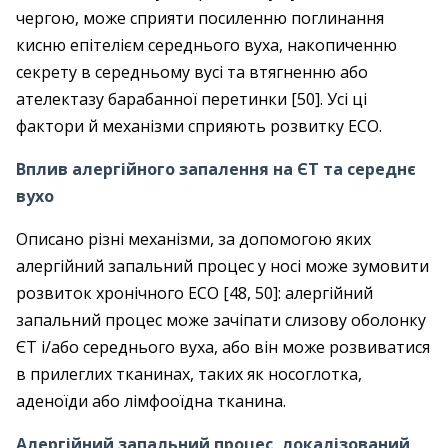
чергою, може сприяти посиленню поглинання
кисню епітелієм середнього вуха, накопиченню
секрету в середньому вусі та втягненню або
ателектазу барабанної перетинки [50]. Усі ці
фактори й механізми сприяють розвитку ЕСО.
Вплив алергійного запалення на ЄТ та середнє
вухо
Описано різні механізми, за допомогою яких
алергійний запальний процес у носі може зумовити
розвиток хронічного ЕСО [48, 50]: алергійний
запальний процес може зачіпати слизову оболонку
ЄТ і/або середнього вуха, або він може розвиватися
в прилеглих тканинах, таких як носоглотка,
аденоїди або лімфооїдна тканина.
Алергійний запальний процес, локалізований