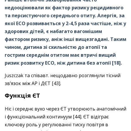
недооцінювали як фактор ризику рецидивного
та персистуючого середнього отиту. Алергія, за
якої ЕСО розвивається у 2-4,5 раза частіше, ніж у
здорових дітей, є набагато вагомішим
фактором ризику, аніж інші вищезгадані. Таким
чином, дитина зі схильністю до атопії та
гострим середнім отитом має втричі вищий
ризик розвитку ЕСО, ніж дитина без атопії [18].
Juszczak та співавт. нещодавно розглянули тісний
зв’язок між АР і ДЄТ [43].
Функція ЄТ
Ніс і середнє вухо через ЄТ утворюють анатомічний
і функціональний континуум [44]. ЄТ відіграє
ключову роль у регулюванні тиску повітря в