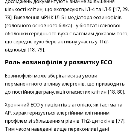
досліджень документують значне збільшення
кількості клітин, що експресують IЛ‑4 та IЛ‑5 [17, 29,
78]. Виявлення мРНК IЛ‑5 і медіатора еозинофілів
(головного основного білка) – ​у біоптаті слизової
оболонки середнього вуха є вагомим доказом того,
що середнє вухо бере активну участь у Th2-
відповіді [18, 79].
Роль еозинофілів у розвитку ЕСО
Еозинофілія може зберігатися за умови
перманентного впливу алергенів, що призводить
до постійної дегрануляції опасистих клітин [18, 80].
Хронічний ЕСО у пацієнтів з атопією, як і астма та
АР, характеризується алергійним клітинним
профілем зі збільшенням рівнів Th2-цитокінів [77].
Тим часом наведені вище переконливі дані