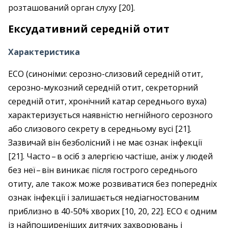
розташований орган слуху [20].
Ексудативний середній отит
Характеристика
ЕСО (синоніми: серозно-слизовий середній отит,
серозно-мукозний середній отит, секреторний
середній отит, хронічний катар середнього вуха)
характеризується наявністю негнійного серозного
або слизового секрету в середньому вусі [21].
Зазвичай він безболісний і не має ознак інфекції
[21]. Часто – ​в осіб з алергією частіше, аніж у людей
без неї – ​він виникає після гострого середнього
отиту, але також може розвиватися без попередніх
ознак інфекції і залишається недіагностованим
приблизно в 40-50% хворих [10, 20, 22]. ЕСО є одним
із найпоширеніших дитячих захворювань і