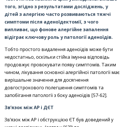
того, згідно з результатами досліджень, у
дітей з алергією часто розвиваються тяжчі
симптоми після аденоїдектомії, з чого
випливає, що фонове алергійне запалення
відіграє ключову роль у патології аденоїдів.
Тобто простого видалення аденоїдів може бути
недостатньо, оскільки стійка імунна відповідь
продовжує провокувати появу симптомів. Таким
чином, лікування основної алергійної патології має
вирішальне значення для досягнення
довгострокового полегшення симптомів та
запобігання патології з боку аденоїдів [57-62].
Зв’язок між АР і ДЄТ
Зв’язок між АР і обструкцією ЄТ був доведений у