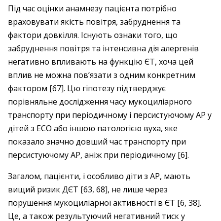
Під час оцінки анамнезу пацієнта потрібно
враховувати якість повітря, забруднення та
фактори довкілля. Існують ознаки того, що
забруднення повітря та інтенсивна дія алергенів
негативно впливають на функцію ЄТ, хоча цей
вплив не можна пов’язати з одним конкретним
фактором [67]. Цю гіпотезу підтверджує
порівняльне дослідження часу мукоциліарного
транспорту при періодичному і персистуючому АР у
дітей з ЕСО або іншою патологією вуха, яке
показало значно довший час транспорту при
персистуючому АР, аніж при періодичному [6].
Загалом, пацієнти, і особливо діти з АР, мають
вищий ризик ДЄТ [63, 68], не лише через
порушення мукоциліарної активності в ЄТ [6, 38].
Це, а також результуючий негативний тиск у