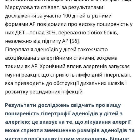
Меркулова та співавт. за результатами
дослідження за участю 100 дітей із різними
формами АР повідомили про високу поширеність у
них ДЄТ – ​понад 30%, переважно з обох боків,
незалежно від підтипу АР [56].
Гіперплазія аденоїдів у дітей також часто
асоційована з алергійними станами, зокрема
такими як АР. Хронічний вплив алергенів запускає
імунні реакції, що сприяють лімфоїдній гіперплазії,
яка призводить до обструкції дихальних шляхів і
розвитку рецидивних інфекцій.
Результати досліджень свідчать про вищу
поширеність ­гіпертрофії аденоїдів у дітей з
алергією; це вказує на те, що лікування алергії
може сприяти зменшенню розмірів аденоїдів та
частоти пов’язаних із цим ускладнень. Більше