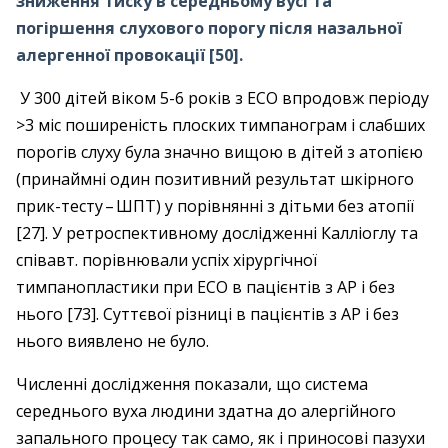
зниження тиску в середньому вусі та
погіршення слухового порогу після назальної
алергенної провокації [50].
У 300 дітей віком 5-6 років з ЕСО впродовж періоду
>3 міс поширеність плоских тимпанограм і слабших
порогів слуху була значно вищою в дітей з атопією
(принаймні один позитивний результат шкірного
прик-тесту – ​ШПТ) у порівнянні з дітьми без атопії
[27]. У ретроспективному дослідженні Калліоглу та
співавт. порівнювали успіх хірургічної
тимпанопластики при ЕСО в пацієнтів з АР і без
нього [73]. Суттєвої різниці в пацієнтів з АР і без
нього виявлено не було.
Численні дослідження показали, що система
середнього вуха людини здатна до алергійного
запального процесу так само, як і приносові пазухи