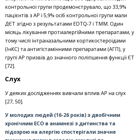
контрольної групи продемонструвало, що 33,9%
пацієнтів з АР і 5,9% осіб контрольної групи мали
ДЄТ згідно з результатами EDTQ‑7 і ТММ. Один
місяць лікування протиалергійними препаратами, у
тому числі інтраназальними кортикостероїдами
(ІнКС) та антигістамінними препаратами (АГП), у
групі АР призвів до значного поліпшення функції ЄТ
[72].
Слух
У деяких дослідженнях вивчали вплив АР на слух
[27, 50].
У молодих людей (16-26 років) з двобічним
хронічним ЕСО в анамнезі з дитинства та
підозрою на алергію спостерігали значне