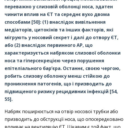
переважно у слизовій оболонці носа, здатен
чинити вплив на ЄТ та середнє вухо двома
способами [50]: (1) внаслідок вивільнення
медіаторів, цитокінів та інших факторів, які
мігрують у носовий секрет і далі до отвору ЄТ,
або (2) внаслідок первинного АР, що
характеризується набряком слизової оболонки
носа та гіперсекрецією через порушення
епітеліального бар’єра. Останнє, своєю чергою,
робить слизову оболонку менш стійкою до
проникнення патогенів, що і призводить до
підвищеного ризику рецидивних інфекцій [54,
55].
Набряк поширюється на отвір носової трубки або
призводить до обструкції носа, що опосередковано
впливає на вентиляцію ЄТ. Цікавим є той факт, що