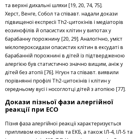
та верхні дихальні шляхи [19, 20, 74, 75].
Херст, Венге, Собол та співавт. надали докази
підвищеної експресії Th2-цитокінів і медіаторів
еозинофілів й опасистих клітин у випотах у
барабанну порожнину [20, 29]. Аналогічно, уміст
мієлопероксидази опасистих клітин в ексудаті в
барабанній порожнині в дітей із підтвердженою
алергією був статистично значно вищим, аніж у
дітей без атопії [76]. Нгуєн та співавт. виявили
порівнянні профілі Th2-цитокінів і клітин у
середньому вусі і носоглотці дітей з атопією [77].
Докази пізньої фази алергійної
реакції при EСО
Пізня фаза алергійної реакції характеризується
припливом еозинофілів та EКБ, а також IЛ‑4, IЛ‑5 та