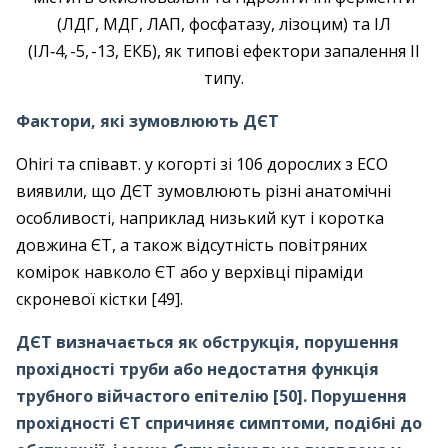
(ЛДГ, МДГ, ЛАП, фосфатазу, лізоцим) та IЛ
(IЛ‑4, -5, -13, EКБ), як типові ефектори запалення II
типу.
Фактори, які зумовлюють ДЄТ
Ohiri та співавт. у когорті зі 106 дорослих з ЕСО
виявили, що ДЄТ зумовлюють різні анатомічні
особливості, наприклад низький кут і коротка
довжина ЄТ, а також відсутність повітряних
комірок навколо ЄТ або у верхівці піраміди
скроневої кістки [49].
ДЄТ визначається як обструкція, порушення
прохідності труби або недостатня функція
трубного війчастого епітелію [50]. Порушення
прохідності ЄТ спричиняє симптоми, подібні до