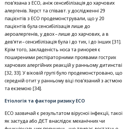
пов’язана з ЕСО, аніж сенсибілізація до харчових
алергенів. Херст та співавт. у дослідженні 29
пацієнтів з ЕСО продемонстрували, що у 20
пацієнтів була сенсибілізація лише до
аероалергенів, у двох – ​лише до харчових, а в
дев’яти – ​сенсибілізація була і до тих, і до інших [31].
Крім того, закладеність носа та ринорея є
поширеними респіраторними проявами гострих
харчових алергійних реакцій у ранньому дитинстві
[32, 33]. У віковій групі було продемонстровано, що
середній отит у ранньому віці пов’язаний з астмою
та екземою [34].
Етіологія та фактори ризику ЕСО
ЕСО зазвичай є результатом вірусної інфекції, такої
як застуда або ДЄТ внаслідок механічних чи
функціо­нальних порушень, що триває достатньо