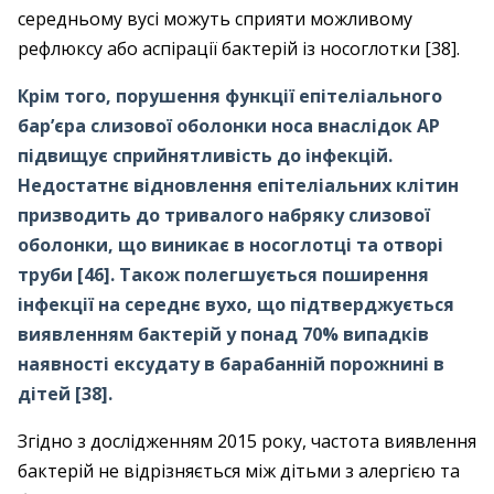
середньому вусі можуть сприяти можливому
рефлюксу або аспірації бактерій із носоглотки [38].
Крім того, порушення функції епітеліального
бар’єра слизової оболонки носа внаслідок АР
підвищує сприйнятливість до інфекцій.
Недостатнє відновлення епітеліальних клітин
призводить до тривалого набряку слизової
оболонки, що виникає в носоглотці та отворі
труби [46]. Також полегшується поширення
інфекції на середнє вухо, що підтверджується
виявленням бактерій у понад 70% випадків
наявності ексудату в барабанній порожнині в
дітей [38].
Згідно з дослідженням 2015 року, частота виявлення
бактерій не відрізняється між дітьми з алергією та