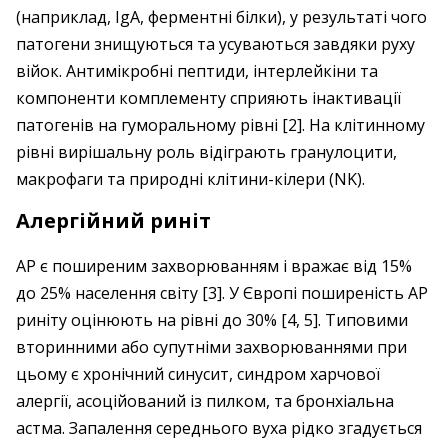
(наприклад, IgA, ферментні білки), у результаті чого
патогени знищуються та усуваються завдяки руху
війок. Антимікробні пептиди, інтерлейкіни та
компоненти комплементу сприяють інактивації
патогенів на гуморальному рівні [2]. На клітинному
рівні вирішальну роль відіграють гранулоцити,
макрофаги та природні клітини-кілери (NK).
Алергійний риніт
АР є поширеним захворюванням і вражає від 15%
до 25% населення світу [3]. У Європі поширеність АР
риніту оцінюють на рівні до 30% [4, 5]. Типовими
вторинними або супутніми захворюваннями при
цьому є хронічний синусит, синдром харчової
алергії, асоційований із пилком, та бронхіальна
астма. Запалення середнього вуха рідко згадується