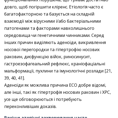
довго, щоб погіршити кліренс. Етіологія часто є
багатофакторною та базується на складній
взаємодії між вірусними і/або бактеріальними
патогенами та факторами навколишнього
середовища чи генетичними чинниками. Серед
інших причин виділяють аденоїди, викривлення
носової перегородки та гіпертрофію носових
раковин, дисфункцію війок, риносинусит,
гастроезофагеальний рефлюкс, краніофаціальні
мальформації, пухлини та імунологічні розлади [21,
39, 40, 41].
Аденоїди як можлива причина ЕСО добре відомі,
але інші, такі як гіпертрофія носових раковин і ХРС,
усе ще обговорюються і потребують
переконливіших доказів.
Раніше атопічні захворювання часто