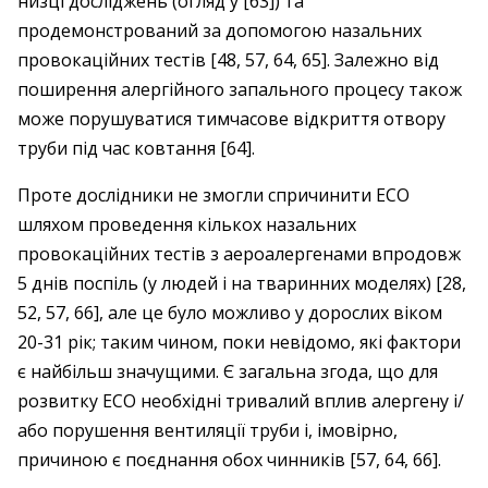
низці досліджень (огляд у [63]) та
продемонстрований за допомогою назальних
провокаційних тестів [48, 57, 64, 65]. Залежно від
поширення алергійного запального процесу також
може порушуватися тимчасове відкриття отвору
труби під час ковтання [64].
Проте дослідники не змогли спричинити ЕСО
шляхом проведення кількох назальних
провокаційних тестів з аероалергенами впродовж
5 днів поспіль (у людей і на тваринних моделях) [28,
52, 57, 66], але це було можливо у дорослих віком
20-31 рік; таким чином, поки невідомо, які фактори
є найбільш значущими. Є загальна згода, що для
розвитку ЕСО необхідні тривалий вплив алергену і/
або порушення вентиляції труби і, імовірно,
причиною є поєднання обох чинників [57, 64, 66].