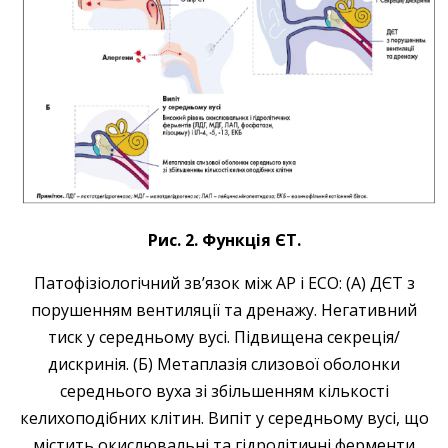
Рис. 2. Функція ЄТ.
Патофізіологічний зв’язок між АР і ЕСО: (A) ДЄТ з
порушенням вентиляції та дренажу. Негативний
тиск у середньому вусі. Підвищена секреція/
дискринія. (Б) Метаплазія слизової оболонки
середнього вуха зі збільшенням кількості
келихоподібних клітин. Випіт у середньому вусі, що
містить окислювальні та гідролітичні ферменти