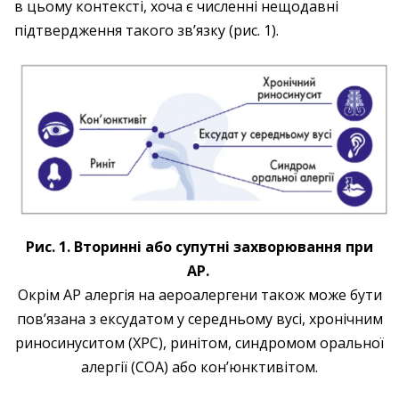
в цьому контексті, хоча є численні нещодавні
підтвердження такого зв’язку (рис. 1).
Рис. 1. Вторинні або супутні захворювання при
АР.
Окрім АР алергія на аероалергени також може бути
пов’язана з ексудатом у середньому вусі, хронічним
риносинуситом (ХРС), ринітом, синдромом оральної
алергії (СОА) або кон’юнктивітом.