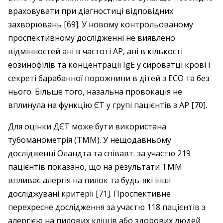
враховувати при діагностиці відповідних
захворювань [69]. У новому контрольованому
проспективному дослідженні не виявлено
відмінностей ані в частоті АР, ані в кількості
еозинофілів та концентрації IgE у сироватці крові і
секреті барабанної порожнини в дітей з ЕСО та без
нього. Більше того, назальна провокація не
вплинула на функцію ЄТ у групі пацієнтів з АР [70].
Для оцінки ДЄТ може бути використана
тубоманометрія (ТММ). У нещодавньому
дослідженні Оландта та співавт. за участю 219
пацієнтів показано, що на результати ТММ
впливає алергія на пилок та будь-які інші
досліджувані критерії [71]. Проспективне
перехресне дослідження за участю 118 пацієнтів з
алергією на пилових кліщів або здорових людей