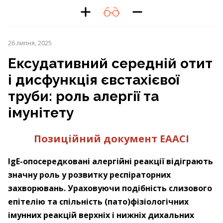
26 липня, 2025
Ексудативний середній отит
і дисфункція євстахієвої
труби: роль алергії та
імунітету
Позиційний документ EAACI
IgE-опосередковані алергійні реакції відіграють
значну роль у розвитку респіраторних
захворювань. Ураховуючи подібність слизового
епітелію та спільність (пато)фізіологічних
імунних реакцій верхніх і нижніх дихальних