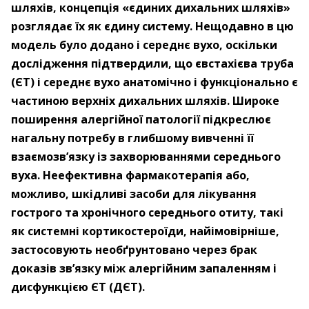
шляхів, концепція «єдиних дихальних шляхів»
розглядає їх як єдину систему. Нещодавно в цю
модель було додано і середнє вухо, оскільки
дослідження підтвердили, що євстахієва труба
(ЄТ) і середнє вухо анатомічно і функціонально є
частиною верхніх дихальних шляхів. Широке
поширення алергійної патології підкреслює
нагальну потребу в глибшому вивченні її
взаємозв’язку із захворюваннями середнього
вуха. Неефективна фармакотерапія або,
можливо, шкідливі засоби для лікування
гострого та хронічного середнього отиту, такі
як системні кортикостероїди, найімовірніше,
застосовують необґрунтовано через брак
доказів зв’язку між алергійним запаленням і
дисфункцією ЄТ (ДЄТ).