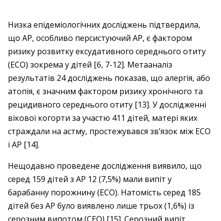
Низка епідеміологічних досліджень підтвердила,
що АР, особливо персистуючий АР, є фактором
ризику розвитку ексудативного середнього отиту
(ЕСО) зокрема у дітей [6, 7-12]. Метааналіз
результатів 24 досліджень показав, що алергія, або
атопія, є значним фактором ризику хронічного та
рецидивного середнього отиту [13]. У дослідженні
вікової когорти за участю 411 дітей, матері яких
страждали на астму, простежувався зв’язок між ЕСО
і АР [14].
Нещодавно проведене дослідження виявило, що
серед 159 дітей з АР 12 (7,5%) мали випіт у
барабанну порожнину (ЕСО). Натомість серед 185
дітей без АР було виявлено лише трьох (1,6%) із
серозним випотом (СЕО) [15]. Серозний випіт,