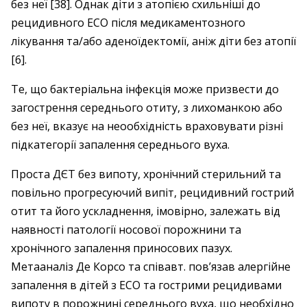
без неї [38]. Однак діти з атопією схильніші до
рецидивного ЕСО після медикаментозного
лікування та/або аденоїдектомії, аніж діти без атопії
[6].
Те, що бактеріальна інфекція може призвести до
загострення середнього отиту, з лихоманкою або
без неї, вказує на неообхідність враховувати різні
підкатегорії запалення середнього вуха.
Проста ДЄТ без випоту, хронічний стерильний та
повільно прогресуючий випіт, рецидивний гострий
отит та його ускладнення, імовірно, залежать від
наявності патології носової порожнини та
хронічного запалення приносових пазух.
Метааналіз Де Корсо та співавт. пов’язав алергійне
запалення в дітей з ЕСО та гострими рецидивами
випоту в порожнині середнього вуха, що необхідно