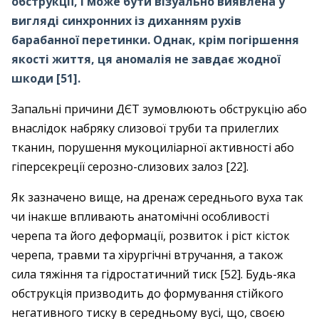
обструкції, і може бути візуально виявлена у
вигляді синхронних із диханням рухів
барабанної перетинки. Однак, крім погіршення
якості життя, ця аномалія не завдає жодної
шкоди [51].
Запальні причини ДЄТ зумовлюють обструкцію або
внаслідок набряку слизової труби та прилеглих
тканин, порушення мукоциліарної активності або
гіперсекреції серозно-слизових залоз [22].
Як зазначено вище, на дренаж середнього вуха так
чи інакше впливають анатомічні особливості
черепа та його деформації, розвиток і ріст кісток
черепа, травми та хірургічні втручання, а також
сила тяжіння та гідростатичний тиск [52]. Будь-яка
обструкція призводить до формування стійкого
негативного тиску в середньому вусі, що, своєю