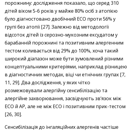
порожнину: дослідження показало, що серед 310
дітей віком 5-6 років у майже 80% осіб з атопією
було діагностовано двобічний ЕСО проти 56% у
групі без атопії [27]. Залежно від методології
відсоток дітей із серозно-мукозним ексудатом у
барабанній порожнині та позитивним алергенним
тестом коливається від 29% до 100%, хоча такий
широкий діапазон може бути зумовлений різними
концептуальними критеріями, наприклад різницею
в діагностичних методах, віці чи етнічних групах [7,
11, 29]. Два дослідження, у яких чітко
розмежовували алергійну сенсибілізацію та
алергійне захворювання, засвідчують зв’язок між
ЕСО й АР, але не між ЕСО і позитивним прик-тестом
[26, 30].
Сенсибілізація до інгаляційних алергенів частіше