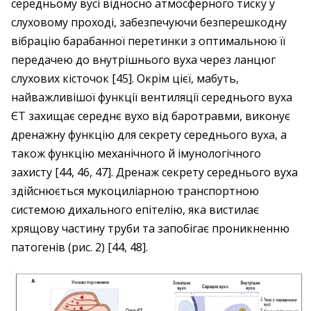
середньому вусі відносно атмосферного тиску у
слуховому проході, забезпечуючи безперешкодну
вібрацію барабанної перетинки з оптимальною її
передачею до внутрішнього вуха через ланцюг
слухових кісточок [45]. Окрім цієї, мабуть,
найважливішої функції вентиляції середнього вуха
ЄТ захищає середнє вухо від баротравми, виконує
дренажну функцію для секрету середнього вуха, а
також функцію механічного й імунологічного
захисту [44, 46, 47]. Дренаж секрету середнього вуха
здійснюється мукоциліарною транспортною
системою дихального епітелію, яка вистилає
хрящову частину труби та запобігає проникненню
патогенів (рис. 2) [44, 48].