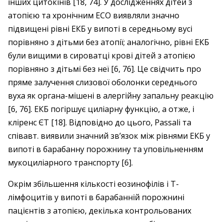
інших цитокінів [18, 74]. У дослідженнях дітей з
атопією та хронічним ЕСО виявляли значно
підвищені рівні EКБ у випоті в середньому вусі
порівняно з дітьми без атопії; аналогічно, рівні EКБ
були вищими в сироватці крові дітей з атопією
порівняно з дітьмі без неї [6, 76]. Це свідчить про
пряме залучення слизової оболонки середнього
вуха як органа-мішені в алергійну запальну реакцію
[6, 76]. EКБ погіршує циліарну функцію, а отже, і
кліренс ЄT [18]. Відповідно до цього, Passali та
співавт. виявили значний зв’язок між рівнями EКБ у
випоті в барабанну порожнину та уповільненням
мукоциліарного транспорту [6].
Окрім збільшення кількості еозинофілів і Т-
лімфоцитів у випоті в барабанній порожнині
пацієнтів з атопією, декілька контрольованих