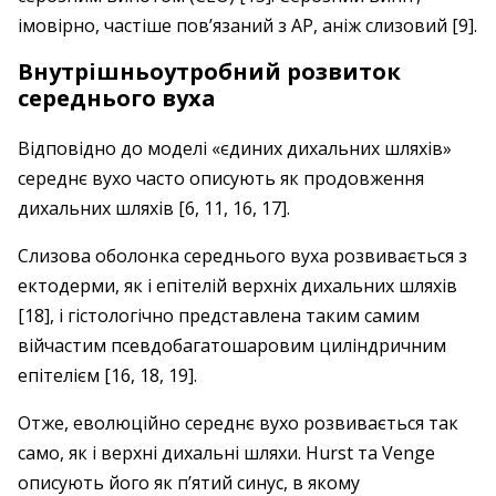
імовірно, частіше пов’язаний з АР, аніж слизовий [9].
Внутрішньоутробний розвиток
середнього вуха
Відповідно до моделі «єдиних дихальних шляхів»
середнє вухо часто описують як продовження
дихальних шляхів [6, 11, 16, 17].
Слизова оболонка середнього вуха розвивається з
ектодерми, як і епітелій верхніх дихальних шляхів
[18], і гістологічно представлена таким самим
війчастим псевдобагатошаровим циліндричним
епітелієм [16, 18, 19].
Отже, еволюційно середнє вухо розвивається так
само, як і верхні дихальні шляхи. Hurst та Vengе
описують його як п’ятий синус, в якому