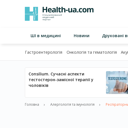
ШІ в медицині
Новини
Друковані 
Гастроентерологія
Онкологія та гематологія
Аку
Consilium. Сучасні аспекти
тестостерон-замісної терапії у
чоловіків
Головна
Алергологія та імунологія
Респіраторний