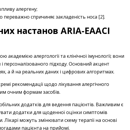
впливу алергену;
 що переважно спричиняє закладеність носа [2].
них настанов ARIA-EAACI
ю академією алергології та клінічної імунології; вони
і персоналізованого підходу. Основний акцент
ях, а й на реальних даних і цифрових алгоритмах.
кремі рекомендації щодо лікування алергічного
вим очним формам засобів.
більних додатків для ведення пацієнтів. Важливим є
увати додатки для щоденної оцінки симптомів
 Лікарі можуть змінювати схему терапії на основі
спогадами пацієнта на прийомі.