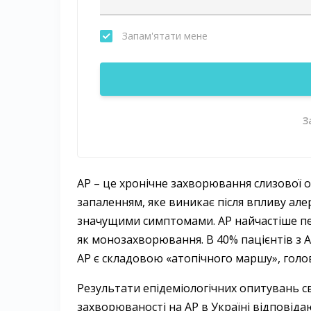
Запам'ятати мене
З
АР – це хронічне захворювання слизової 
запаленням, яке виникає після впливу але
значущими симптомами. АР найчастіше пере
як монозахворювання. В 40% пацієнтів з АР
АР є складовою «атопічного маршу», голо
Результати епідеміологічних опитувань св
захворюваності на АР в Україні відповід