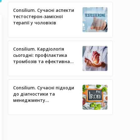
Consilium. Сучасні аспекти
тестостерон-замісної
терапії у чоловіків
Consilium. Кардіологія
сьогодні: профілактика
тромбозів та ефективна
регуляція артеріального
тиску
Consilium. Сучасні підходи
до діагностики та
менеджменту
залізодефіцитних станів