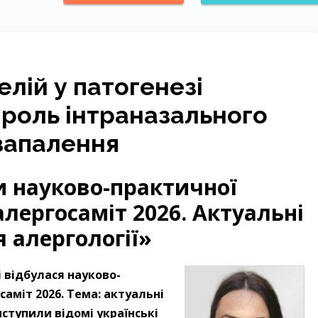
елій у патогенезі
: роль інтраназального
 запалення
и науково-практичної
лергосаміт 2026. Актуальні
 алергології»
і відбулася науково-
аміт 2026. Тема: актуальні
иступили відомі українські