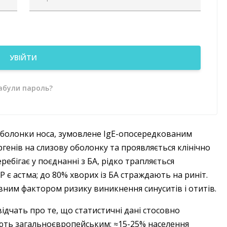
УВІЙТИ
абули пароль?
оболонки носа, зумовлене IgE-опосередкованим
ргенів на слизову оболонку та проявляється клінічно
бігає у поєднанні з БА, рідко трапляється
 є астма; до 80% хворих із БА страждають на риніт.
вним фактором ризику виникнення синуситів і отитів.
ідчать про те, що статистичні дані стосовно
ають загальноєвропейським: ≈15-25% населення