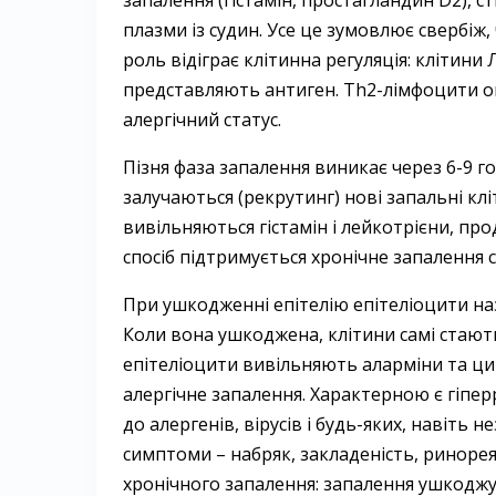
запалення (гістамін, простагландин D2), 
плазми із судин. Усе це зумовлює свербіж,
роль відіграє клітинна регуляція: клітин
представляють антиген. Th2-лімфоцити о
алергічний статус.
Пізня фаза запалення виникає через 6-9 го
залучаються (рекрутинг) нові запальні клі
вивільняються гістамін і лейкотрієни, пр
спосіб підтримується хронічне запалення 
При ушкодженні епітелію епітеліоцити наз
Коли вона ушкоджена, клітини самі стаю
епітеліоцити вивільняють аларміни та цито
алергічне запалення. Характерною є гіпер
до алергенів, вірусів і будь-яких, навіть 
симптоми – набряк, закладеність, ринорея,
хронічного запалення: запалення ушкоджує