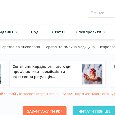
видання
Події
Статті
Спецпроєкти
шерство та гінекологія
Терапія та сімейна медицина
Неврологі
Consilium. Кардіологія сьогодні:
профілактика тромбозів та
ефективна регуляція
артеріального тиску
 епітелій у патогенезі алергічного риніту: роль інтраназального ектоїну 
ЗАВАНТАЖИТИ PDF
ЧИТАТИ ПІЗНІШЕ