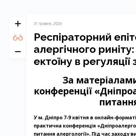
31 травня, 2026
Респіраторний епіт
алергічного риніту
ектоїну в регуляції
За матеріалам
конференції «Дніпроа
питання
У м. Дніпро 7-9 квітня в онлайн-формат
практична конференція «Дніпроалергос
питання алергології». Під час заходу в