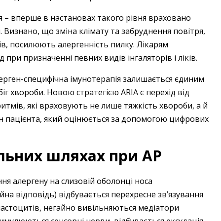
 – вперше в настановах такого рівня враховано
. Визнано, що зміна клімату та забруднення повітря,
в, посилюють алергенність пилку. Лікарям
при призначенні певних видів інгаляторів і ліків.
ерген-специфічна імунотерапія залишається єдиним
г хвороби. Новою стратегією ARIA є перехід від
тмів, які враховують не лише тяжкість хвороби, а й
тан пацієнта, який оцінюється за допомогою цифрових
альних шляхах при АР
ня алергену на слизовій оболонці носа
гайна відповідь) відбувається перехресне зв’язування
мастоцитів, негайно вивільняються медіатори