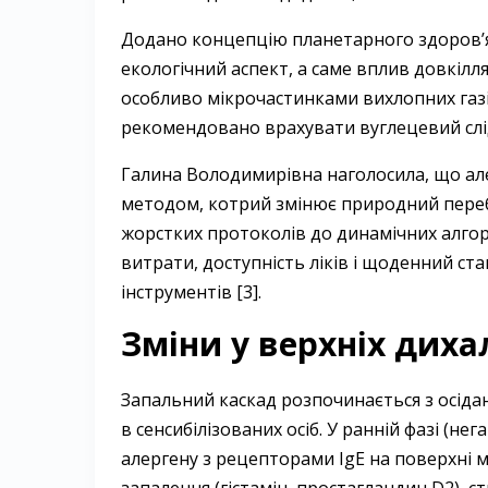
Додано концепцію планетарного здоров’я
екологічний аспект, а саме вплив довкілля
особливо мікрочастинками вихлопних газі
рекомендовано врахувати вуглецевий слід 
Галина Володимирівна наголосила, що ал
методом, котрий змінює природний перебі
жорстких протоколів до динамічних алгори
витрати, доступність ліків і щоденний с
інструментів [3].
Зміни у верхніх дих
Запальний каскад розпочинається з осідан
в сенсибілізованих осіб. У ранній фазі (не
алергену з рецепторами IgE на поверхні 