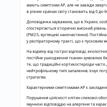
мають симптоми АР, але не завжди зверта
в різних країнах світу становить від 0 до 6
Доповідачка зауважила, що в Україні, особ
спостерігається історично високий рівен
(PM2.5, вуглецеві наночастинки). Постійн
у респіраторному тракті, що є пусковим м
На відміну від гострої відповіді, еколог
постійне ушкодження тканин зумовлює бе
те, що традиційні кортикостероїди часто
нейтрофільному типі запалення, існує по
стратегіях.
Характерними симптомами АР є закладеніст
Порушення цілісності клітин слизової об
імунною відповіддю на алергени та харак