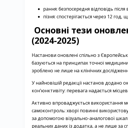
рання: безпосередня відповідь після 
пізня: спостерігається через 12 год,
Основні тези оновле
(2024-2025)
Настанови оновлені спільно з Європейсько
базуються на принципах точної медицини 
зроблено не лише на клінічних дослідженн
У найновішій редакції настанов додано о
кон’юнктивіту: перевага надається місце
Активно впроваджується використання мо
самоконтроль: хворі повинні використов
за допомогою візуально-аналогової шкали.
реальних даних із додатка, а не лише за 