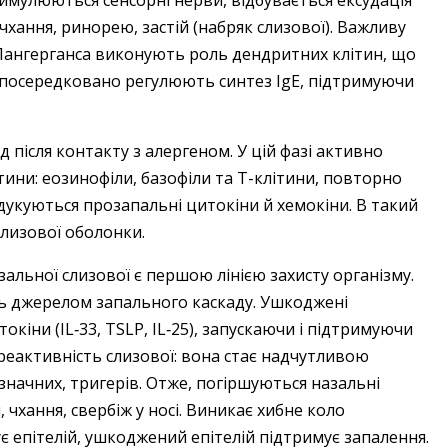
стимулюються сенсорні нерви, відбувається ексудація
 чхання, ринорею, застій (набряк слизової). Важливу
и Лангерганса виконують роль дендритних клітин, що
посередковано регулюють синтез IgE, підтримуючи
д після контакту з алергеном. У цій фазі активно
тини: еозинофіли, базофіли та Т-клітини, повторно
одукуються прозапальні цитокіни й хемокіни. В такий
слизової оболонки.
альної слизової є першою лінією захисту організму.
ть джерелом запального каскаду. Ушкоджені
кіни (IL‑33, TSLP, IL‑25), запускаючи і підтримуючи
реактивність слизової: вона стає надчутливою
незначних, тригерів. Отже, погіршуються назальні
 чхання, свербіж у носі. Виникає хибне коло
 епітелій, ушкоджений епітелій підтримує запалення.