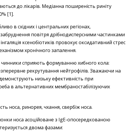
ються до лікарів. Медіанна поширеність риніту
0% [1].
ливо в східних і центральних регіонах,
ь забруднення повітря дрібнодисперсними частинками
а інгаляція ксенобіотиків провокує оксидативний стрес
еханізмом хронічного запалення.
ічні чинники сприяють формуванню хибного кола:
зперервне рекрутування нейтрофілів. Зважаючи на
 демонструють низьку ефективність при
треба в альтернативних мембраностабілізуючих
ь носа, ринорея, чхання, свербіж носа.
олонки носа асоційоване з IgE-опосередкованою
теризується двома фазами: