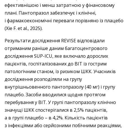
ефективнішою і менш затратною у фінансовому
плані. Пантопразол забезпечує і клінічні,
і фармакоекономічні переваги порівняно із плацебо
(Xie F. et al., 2025).
Результати дослідження REVISE відповідали
отриманим раніше даним багатоцентрового
дослідження SUP-ICU, яке включало дорослих
пацієнтів, госпіталізованих до ВІТ із гострим
патологічним станом, із ризиком ШКК. Учасників
дослідження розподіляли на групу
внутрішньовенного пантопразолу (40 мг) і групу
плацебо. Засоби вводилися щодня протягом
перебування у ВІТ. У групі пантопразолу клінічно
значущі ШКК спостерігалися в 2,5% пацієнтів,
а в групі плацебо – в 4,2%. Кількість пацієнтів
з інфекціями або серйозними побічними реакціями,