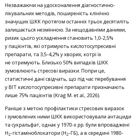
Незважаючи на удосконалення діагностично-
лікувальних методів, поширеність клінічно
значущих ШКК протягом останніх трьох десятиліть
залишається незмінною. За нещодавніми даними,
ризик цього ускладнення становить 1,0-2,5%
у пацієнтів, які отримують кислотосупресивні
препарати, та 3,5-4,2% у хворих, котрі їх
не отримують. Близько 50% випадків ШКК
зумовлюють стресові виразки. Попри це,
статистичні дані свідчать, що під час перебування
у ВІТ кислотосупресивні препарати призначають
лише 75% пацієнтів (Krag M. et al., 2026).
Раніше з метою профілактики стресових виразок
і зумовлених ними ШКК використовували антациди
та сукральфат, однак у 1970-х рр. були впроваджені
H
-гістаміноблокатори (Н
-ГБ), а в середині 1980-
2
2