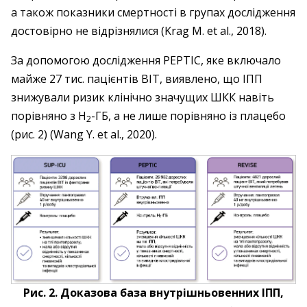
а також показники смертності в групах дослідження
достовірно не відрізнялися (Krag M. et al., 2018).
За допомогою дослідження PEPTIC, яке включало
майже 27 тис. пацієнтів ВІТ, виявлено, що ІПП
знижували ризик клінічно значущих ШКК навіть
порівняно з H
-ГБ, а не лише порівняно із плацебо
2
(рис. 2) (Wang Y. et al., 2020).
Рис. 2. Доказова база внутрішньовенних ІПП,