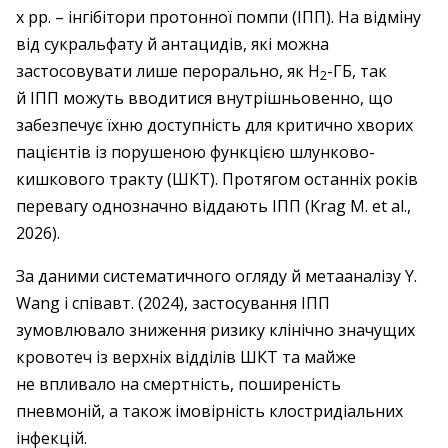
х рр. – інгібітори протонної помпи (ІПП). На відміну
від сукральфату й антацидів, які можна
застосовувати лише перорально, як H
-ГБ, так
2
й ІПП можуть вводитися внутрішньовенно, що
забезпечує їхню доступність для критично хворих
пацієнтів із порушеною функцією шлунково-
кишкового тракту (ШКТ). Протягом останніх років
перевагу однозначно віддають ІПП (Krag M. et al.,
2026).
За даними систематичного огляду й метааналізу Y.
Wang і співавт. (2024), застосування ІПП
зумовлювало зниження ризику клінічно значущих
кровотеч із верхніх відділів ШКТ та майже
не впливало на смертність, поширеність
пневмоній, а також імовірність клостридіальних
інфекцій.