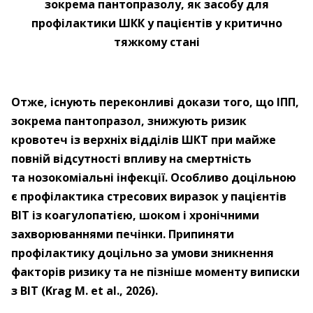
зокрема пантопразолу, як засобу для
профілактики ШКК у пацієнтів у критично
тяжкому стані
Отже, існують переконливі докази того, що ІПП,
зокрема пантопразол, знижують ризик
кровотеч із верхніх відділів ШКТ при майже
повній відсутності впливу на смертність
та нозокоміальні інфекції. Особливо доцільною
є профілактика стресових виразок у пацієнтів
ВІТ із коагулопатією, шоком і хронічними
захворюваннями печінки. Припиняти
профілактику доцільно за умови зникнення
факторів ризику та не пізніше моменту виписки
з ВІТ (Krag M. et al., 2026).