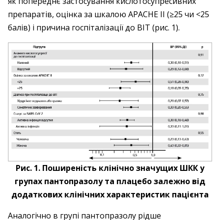
як попереднє застосування кислотосупресивних
препаратів, оцінка за шкалою APACHE II (≥25 чи <25
балів) і причина госпіталізації до ВІТ (рис. 1).
Рис. 1. Поширеність клінічно значущих ШКК у
групах пантопразолу та плацебо залежно від
додаткових клінічних характеристик пацієнта
Аналогічно в групі пантопразолу рідше