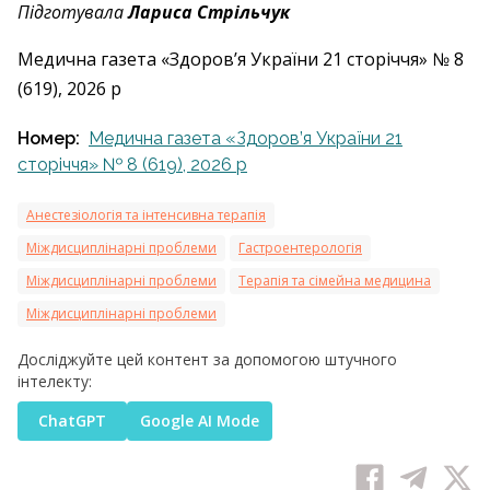
Підготувала
Лариса Стрільчук
Медична газета «Здоров’я України 21 сторіччя» № 8
(619), 2026 р
Номер:
Медична газета «Здоров’я України 21
сторіччя» № 8 (619), 2026 р
Анестезіологія та інтенсивна терапія
Міждисциплінарні проблеми
Гастроентерологія
Міждисциплінарні проблеми
Терапія та сімейна медицина
Міждисциплінарні проблеми
Досліджуйте цей контент за допомогою штучного
інтелекту:
ChatGPT
Google AI Mode