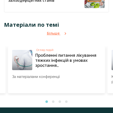
залізодефіцитних станів
Матеріали по темі
Більше
Огляд подій
Проблемні питання лікування
тяжких інфекцій в умовах
зростання
антибіотикорезистентності:
підсумки БУС‑18
За матеріалами конференції