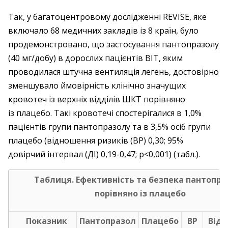
Так, у багатоцентровому дослідженні REVISE, яке
включало 68 медичних закладів із 8 країн, було
продемонстровано, що застосування пантопразолу
(40 мг/добу) в дорослих пацієнтів ВІТ, яким
проводилася штучна вентиляція легень, достовірно
зменшувало ймовірність клінічно значущих
кровотеч із верхніх відділів ШКТ порівняно
із плацебо. Такі кровотечі спостерігалися в 1,0%
пацієнтів групи пантопразолу та в 3,5% осіб групи
плацебо (відношення ризиків (ВР) 0,30; 95%
довірчий інтервал (ДІ) 0,19-0,47; р<0,001) (табл.).
Таблиця. Ефективність та безпека пантопра
порівняно із плацебо
Показник
Пантопразол
Плацебо
ВР
Відм