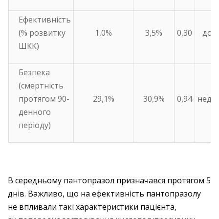
Ефективність
(% розвитку
1,0%
3,5%
0,30
дос
ШКК)
Безпека
(смертність
протягом 90-
29,1%
30,9%
0,94
недо
денного
періоду)
В середньому пантопразол призначався протягом 5
днів. Важливо, що на ефективність пантопразолу
не впливали такі характеристики пацієнта,