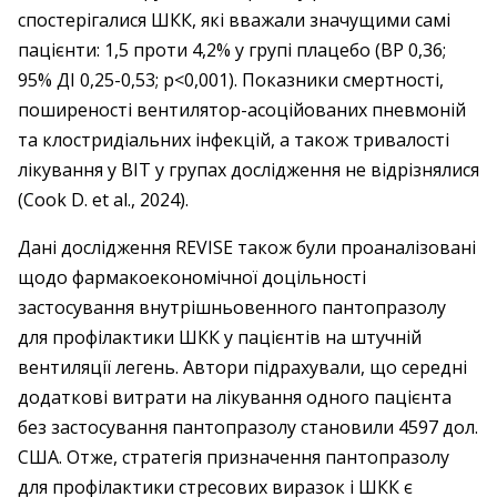
спостерігалися ШКК, які вважали значущими самі
пацієнти: 1,5 проти 4,2% у групі плацебо (ВР 0,36;
95% ДІ 0,25-0,53; р<0,001). Показники смертності,
поширеності вентилятор-асоційованих пневмоній
та клостридіальних інфекцій, а також тривалості
лікування у ВІТ у групах дослідження не відрізнялися
(Cook D. et al., 2024).
Дані дослідження REVISE також були проаналізовані
щодо фармакоекономічної доцільності
застосування внутрішньовенного пантопразолу
для профілактики ШКК у пацієнтів на штучній
вентиляції легень. Автори підрахували, що середні
додаткові витрати на лікування одного пацієнта
без застосування пантопразолу становили 4597 дол.
США. Отже, стратегія призначення пантопразолу
для профілактики стресових виразок і ШКК є