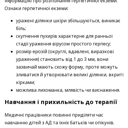
інформацію про розпізнання герпетичної екземи.
Ознаки герпетичної екземи:
уражені ділянки шкіри збільшуються, виникає
біль;
скупчення пухирів характерне для ранньої
стадії ураження вірусом простого герпесу;
розмір ерозій (округлі, вдавлені, виразкові
ураження) становить від 1 до 3 мм, вони
зазвичай мають схожу форму, проте можуть
зливатися й утворювати великі ділянки, вкриті
кірками;
можлива лихоманка, млявість чи виснаження.
Навчання і прихильність до терапії
Медичні працівники повинні приділяти час
навчанню дітей з АД та їхніх батьків чи опікунів.