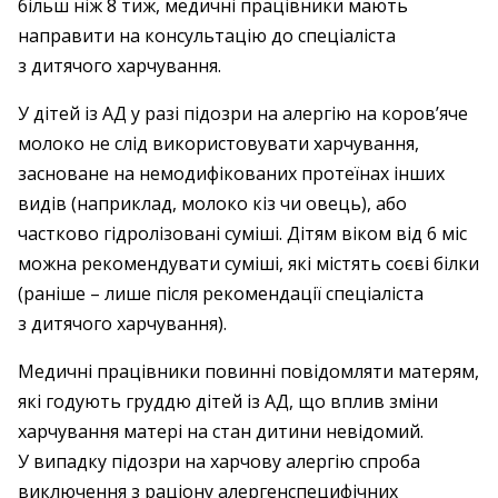
більш ніж 8 тиж, медичні працівники мають
направити на консультацію до спеціаліста
з дитячого харчування.
У дітей із АД у разі підозри на алергію на коров’яче
молоко не слід використовувати харчування,
засноване на немодифікованих протеїнах інших
видів (наприклад, молоко кіз чи овець), або
частково гідролізовані суміші. Дітям віком від 6 міс
можна рекомендувати суміші, які містять соєві білки
(раніше – ​лише після рекомендації спеціаліста
з дитячого харчування).
Медичні працівники повинні повідомляти матерям,
які годують груддю дітей із АД, що вплив зміни
харчування матері на стан дитини невідомий.
У випадку підозри на харчову алергію спроба
виключення з раціону алергенспецифічних