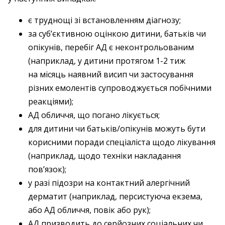
є труднощі зі встановленням діагнозу;
за суб’єктивною оцінкою дитини, батьків чи
опікунів, перебіг АД є неконтрольованим
(наприклад, у дитини протягом 1-2 тиж
на місяць наявний висип чи застосування
різних емолентів супроводжується побічними
реакціями);
АД обличчя, що погано лікується;
для дитини чи батьків/опікунів можуть бути
корисними поради спеціаліста щодо лікування
(наприклад, щодо техніки накладання
пов’язок);
у разі підозри на контактний алергічний
дерматит (наприклад, персистуюча екзема,
або АД обличчя, повік або рук);
АД призводить до серйозних соціальних чи