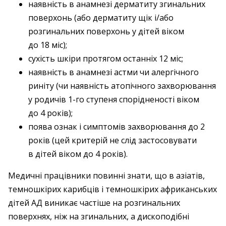
наявність в анамнезі дерматиту згинальних
поверхонь (або дерматиту щік і/або
розгинальних поверхонь у дітей віком
до 18 міс);
сухість шкіри протягом останніх 12 міс;
наявність в анамнезі астми чи алергічного
риніту (чи наявність атопічного захворювання
у родичів 1-го ступеня спорідненості віком
до 4 років);
поява ознак і симптомів захворювання до 2
років (цей критерій не слід застосовувати
в дітей віком до 4 років).
Медичні працівники повинні знати, що в азіатів,
темношкірих карибців і темношкірих африканських
дітей АД виникає частіше на розгинальних
поверхнях, ніж на згинальних, а дископодібні