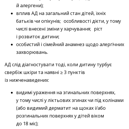
й алергени);
вплив АД на загальний стан дітей, їхніх
батьків чи опікунів; особливості дієти, у тому
числі внесені зміни у харчування; ріст
і розвиток дитини;
особистий і сімейний анамнез щодо алергічних
захворювань.
АД слід діагностувати тоді, коли дитину турбує
свербіж шкіри та наявні ≥ 3 пунктів
із нижченаведених:
видимі ураження на згинальних поверхнях,
у тому числі у ліктьових згинах чи під колінами
(або видимий дерматит на щоках і/або
розгинальних поверхнях у дітей віком
до 18 міс);