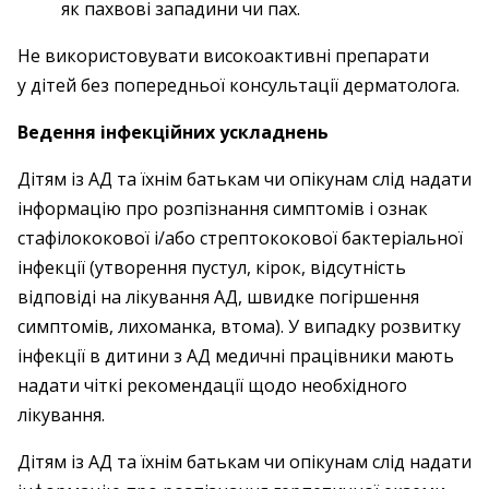
як пахвові западини чи пах.
Не використовувати високоактивні препарати
у дітей без попередньої консультації дерматолога.
Ведення інфекційних ускладнень
Дітям із АД та їхнім батькам чи опікунам слід надати
інформацію про розпізнання симптомів і ознак
стафілококової і/або стрептококової бактеріальної
інфекції (утворення пустул, кірок, відсутність
відповіді на лікування АД, швидке погіршення
симптомів, лихоманка, втома). У випадку розвитку
інфекції в дитини з АД медичні працівники мають
надати чіткі рекомендації щодо необхідного
лікування.
Дітям із АД та їхнім батькам чи опікунам слід надати