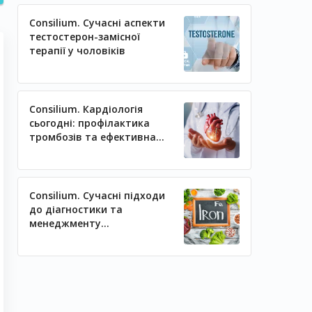
Consilium. Сучасні аспекти
тестостерон-замісної
терапії у чоловіків
Consilium. Кардіологія
сьогодні: профілактика
тромбозів та ефективна
регуляція артеріального
тиску
Consilium. Сучасні підходи
до діагностики та
менеджменту
залізодефіцитних станів