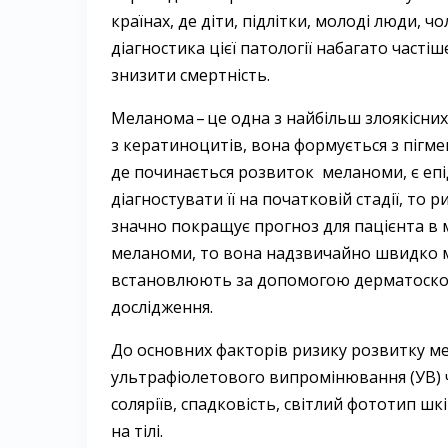
країнах, де діти, підлітки, молоді люди, ч
діагностика цієї патології набагато частіш
знизити смертність.
Меланома – ​це одна з найбільш злоякісних
з кератиноцитів, вона формується з пігме
де починається розвиток меланоми, є епі
діагностувати її на початковій стадії, то
значно покращує прогноз для пацієнта в 
меланоми, то вона надзвичайно швидко 
встановлюють за допомогою дерматоскопії,
дослідження.
До основних факторів ризику розвитку 
ультрафіолетового випромінювання (УВ) ч
соляріїв, спадковість, світлий фототип шкі
на тілі.