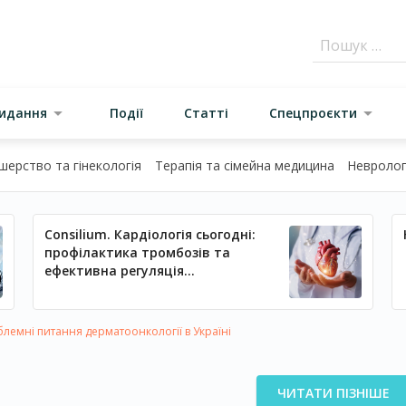
видання
Події
Статті
Спецпроєкти
шерство та гінекологія
Терапія та сімейна медицина
Неврологі
Consilium. Кардіологія сьогодні:
профілактика тромбозів та
ефективна регуляція
артеріального тиску
лемні питання дерматоонкології в Україні
ЧИТАТИ ПІЗНІШЕ