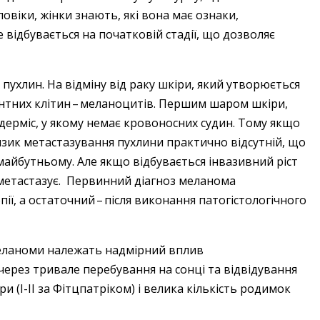
оловіки, жінки знають, які вона має ознаки,
е відбувається на початковій стадії, що дозволяє
 пухлин. На відміну від раку шкіри, який утворюється
нтних клітин – ​меланоцитів. Першим шаром шкіри,
дерміс, у якому немає кровоносних судин. Тому якщо
 ризик метастазування пухлини практично відсутній, що
майбутньому. Але якщо відбувається інвазивний ріст
метастазує. Первинний діагноз меланома
 а остаточний – ​після виконання патогістологічного
меланоми належать надмірний вплив
ерез тривале перебування на сонці та відвідування
ри (І-ІІ за Фітцпатріком) і велика кількість родимок