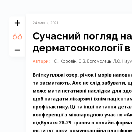
24 липня, 2021
Сучасний погляд н
дерматоонкології в 
Автори:
С.І. Коровін, О.В. Бого­молець, Л.О. Нау
Влітку пляжі озер, річок і морів напов
та засмагають. Але не слід забувати,
може мати негативні наслідки для здор
щоб нагадати лікарям і їхнім пацієнтам
профілактику. Ці та інші питання дета
конференції з міжнародною участю «Ак
відбулася 28-29 травня в онлайн-форм
інститут раку, комунікаційна платформа