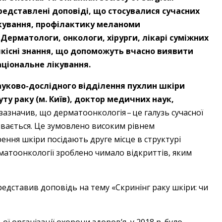
представлені доповіді, що стосувалися сучасних
ікування, профілактику меланоми
Дерматологи, онкологи, хірурги, лікарі суміжних
кісні знання, що допоможуть вчасно виявити
ціональне лікування.
ауково-дослідного відділення пухлин шкіри
ту раку (м. Київ), доктор медичних наук,
зазначив, що дерматоонкологія – ​це галузь сучасної
ивається. Це зумовлено високим рівнем
ення шкіри посідають друге місце в структурі
рматоонкології зроблено чимало відкриттів, яким
едставив доповідь на тему «Скринінг раку шкіри: чи