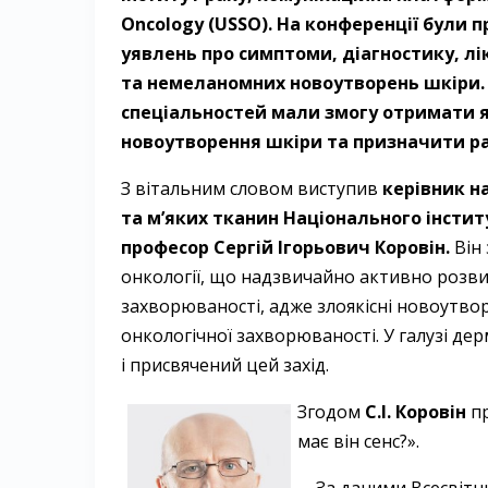
Oncology (USSO). На конференції були 
уявлень про симптоми, діагностику, л
та немеланомних новоутворень шкіри. 
спеціальностей мали змогу отримати я
новоутворення шкіри та призначити ра
З вітальним словом виступив
керівник н
та м’яких тканин Національного інститу
професор Сергій Ігорьович Коровін.
Він 
онкології, що надзвичайно активно розв
захворюваності, адже злоякісні новоутвор
онкологічної захворюваності. У галузі де
і присвячений цей захід.
Згодом
С.І. Коровін
пр
має він сенс?».