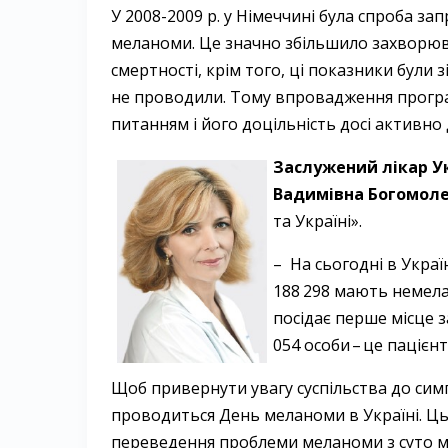
У 2008-2009 р. у Німеччині була спроба з
меланоми. Це значно збільшило захворюва
смертності, крім того, ці показники були зі
не проводили. Тому впровадження програ
питанням і його доцільність досі активно 
Заслужений лікар У
Вадимівна Богомол
та Україні».
– На сьогодні в Украї
188 298 мають немела
посідає перше місце з
054 особи – ​це паціє
Щоб привернути увагу суспільства до симп
проводиться День меланоми в Україні. Ць
переведення проблеми меланоми з суто ме