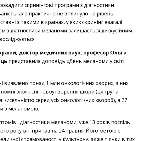
апровадити скринінгові програми з діагностики
ність, але практично не вплинуло на рівень
ставні з такими в країнах, у яких скринінг взагалі
м з діагностики меланоми залишається дискусійним
досліджується.
країни, доктор медичних наук, професор Ольга
ець
представила доповідь «День меланоми у світі
ні виявлено понад 1 млн онкологічних хворих, з них
номні злоякісні новоутворення шкіри (ця група
а чисельністю серед усіх онкологічних хвороб), а 27
нти з меланомою.
томів і діагностики меланоми, уже 13 років поспіль
ого року він припав на 24 травня. Його метою є
дичної спрямованості у культурну, адже тільки в тих