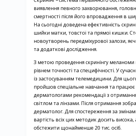
Скринінг – ​система первинного обстеження
виявлення певного захворювання, головн
смертності після його впровадження в ши
На сьогодні доведена ефективність скрині
шийки матки, товстої та прямої кишки. Ст
новоутворень передміхурової залози, яєчн
та додаткові дослідження.
З метою проведення скринінгу меланоми
рівнем точності та специфічності. У суча
із застосуванням телемедицини. Для цьог
пройшов спеціальне навчання та працює 
дерматологами рекомендації з отримання
світлом та лінзами. Після отримання зоб
дерматолог. Для спостереження за змінам
вартість всіх цих методик досить висока
обстежити щонайменше 20 тис. осіб.