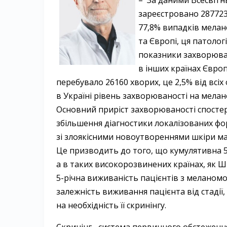
– За даними Всесвітнь
зареєстровано 287723
77,8% випадків мелано
та Європі, ця патологі
показники захворюван
в інших країнах Європи
перебувало 26160 хворих, це 2,5% від всіх
в Україні рівень захворюваності на меланом
Основний приріст захворюваності спостері
збільшення діагностики локалізованих форм
зі злоякісними новоутвореннями шкіри м
Це призводить до того, що кумулятивна 5-
а в таких високорозвинених країнах, як Шв
5-річна виживаність пацієнтів з меланомою 
залежність виживання пацієнта від стадії,
на необхідність її скринінгу.