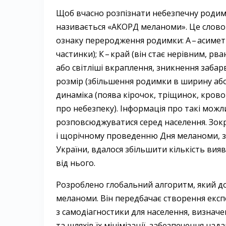
Щоб вчасно розпізнати небезпечну родим
називається «АКОРД меланоми». Це слово-аб
ознаку переродження родимки: А – ​асиметр
частинки); К – ​край (він стає нерівним, рв
або світліші вкраплення, зникнення забар
розмір (збільшення родимки в ширину або
динаміка (поява кірочок, тріщинок, крово
про небезпеку). Інформація про такі мож
розповсюджуватися серед населення. Зок
і щорічному проведенню Дня меланоми, з
України, вдалося збільшити кількість ви
від нього.
Розроблено глобальний алгоритм, який д
меланоми. Він передбачає створення експ
з самодіагностики для населення, визнач
та шляхів їх мінімізації, забезпечення н