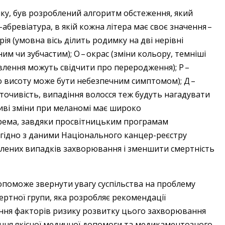
ку, був розроблений алгоритм обстеження, який
ревіатура, в якій кожна літера має своє значення – ​
ія (умовна вісь ділить родимку на дві нерівні
аним чи зубчастим); О – ​окрас (зміни кольору, темніші
влення можуть свідчити про переродження); Р – ​
 висоту може бути небезпечним симптомом); Д – ​
точивість, випадіння волосся теж будуть нагадувати
ливі зміни при меланомі має широко
рема, завдяки просвітницьким програмам
гідно з даними Національного канцер-реєстру
явлених випадків захворювання і зменшити смертність
опоможе звернути увагу суспільства на проблему
ертної групи, яка розробляє рекомендації
ення факторів ризику розвитку цього захворювання
адання якісної медичної допомоги та медикаментозного