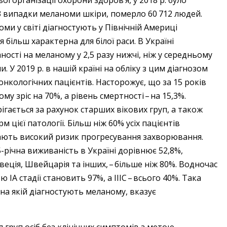
ої організації охорони здоров’я, у 2018 р. було
 випадки меланоми шкіри, померло 60 712 людей.
ми у світі діагностують у Північній Америці
я більш характерна для білої раси. В Україні
ості на меланому у 2,5 разу нижчі, ніж у середньому
. У 2019 р. в нашій країні на обліку з цим діагнозом
 онкологічних пацієнтів. Насторожує, що за 15 років
у зріс на 70%, а рівень смертності – ​на 15,3%.
гається за рахунок старших вікових груп, а також
 цієї патології. Більш ніж 60% усіх пацієнтів
ають високий ризик прогресування захворювання.
річна виживаність в Україні дорівнює 52,8%,
еція, Швейцарія та інших, – ​більше ніж 80%. Водночас
ІА стадії становить 97%, а ІІІС – ​всього 40%. Така
 на якій діагностують меланому, вказує