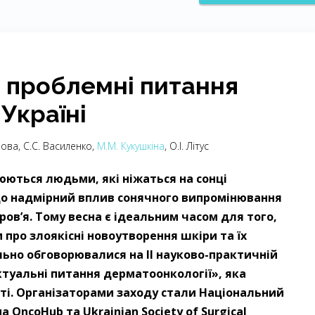
а проблемні питання
Україні
мова, С.С. Василенко,
М.М. Кукушкіна
, О.І. Літус
нюються людьми, які ніжаться на сонці
 що надмірний вплив сонячного випромінювання
ов’я. Тому весна є ідеальним часом для того,
 про злоякісні новоутворення шкіри та їх
льно обговорювалися на II науково-практичній
туальні питання дерматоонкології», яка
аті. Організаторами заходу стали Національний
 OncoHub та Ukrainian Society of Surgical