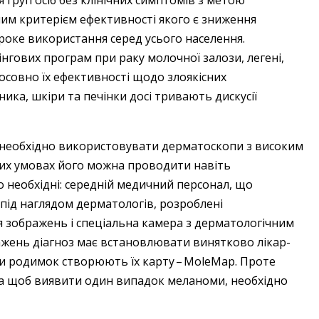
 груп осіб без клінічних симптомів з метою
им критерієм ефективності якого є зниження
роке використання серед усього населення.
нгових програм при раку молочної залози, легені,
осовно їх ефективності щодо злоякісних
ика, шкіри та печінки досі тривають дискусії
 необхідно використовувати дерматоскопи з високим
сних умовах його можна проводити навіть
о необхідні: середній медичний персонал, що
під наглядом дерматологів, розроблені
 зображень і спеціальна камера з дерматологічним
ражень діагноз має встановлювати винятково лікар-
и родимок створюють їх карту – ​MoleMap. Проте
, а щоб виявити один випадок меланоми, необхідно