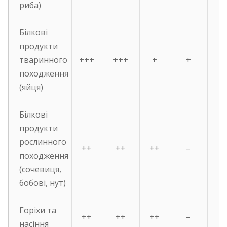
риба)
Білкові
продукти
тваринного
+++
+++
+
+
походження
(яйця)
Білкові
продукти
рослинного
++
++
++
–
походження
(сочевиця,
бобові, нут)
Горіхи та
++
++
++
–
насіння