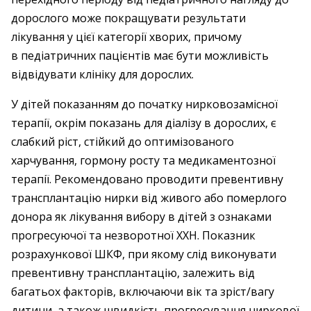
дорослого може покращувати результати
лікування у цієї категорії хворих, причому
в педіатричних пацієнтів має бути можливість
відвідувати клініку для дорослих.
У дітей показанням до початку нирковозамісної
терапії, окрім показань для діалізу в дорослих, є
слабкий ріст, стійкий до оптимізованого
харчування, гормону росту та медикаментозної
терапії. Рекомендовано проводити превентивну
трансплантацію нирки від живого або померлого
донора як лікування вибору в дітей з ознаками
прогресуючої та незворотної ХХН. Показник
розрахункової ШКФ, при якому слід виконувати
превентивну трансплантацію, залежить від
багатьох факторів, включаючи вік та зріст/вагу
дитини, а також швидкість прогресування ниркової