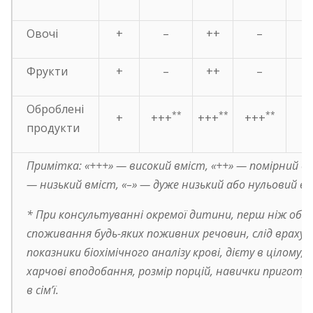
Овочі
+
–
++
–
Фрукти
+
–
++
–
Оброблені
**
**
**
+
+++
+++
+++
продукти
Примітка: «+++»
—
високий вміст, «++»
—
помірний вм
—
низький вміст, «–»
—
дуже низький або нульовий вм
* При консультуванні окремої дитини, перш ніж об
споживання будь-яких поживних речовин, слід врахув
показники біохімічного аналізу крові, дієту в цілому,
харчові вподобання, розмір порцій, навички приготув
в сім’ї.