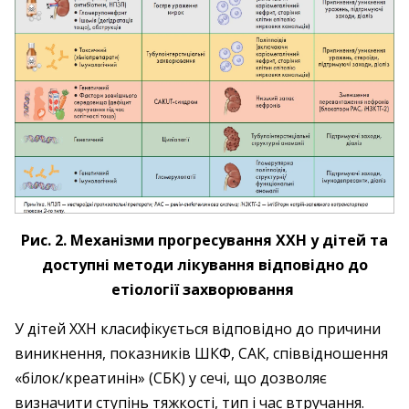
Рис. 2. Механізми прогресування ХХН у дітей та
доступні методи лікування відповідно до
етіології захворювання
У дітей ХХН класифікується відповідно до причини
виникнення, показників ШКФ, САК, співвідношення
«білок/креатинін» (СБК) у сечі, що дозволяє
визначити ступінь тяжкості, тип і час втручання.