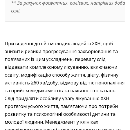
**
За рахунок фосфатних, калієвих, натрієвих добав
солі.
При веденні дітей і молодих людей із ХХН, щоб
знизити ризики прогресування захворювання та
пов’язаних із цим ускладнень, перевагу слід
віддавати комплексному лікуванню, включаючи
освіту, модифікацію способу життя, дієту, фізичну
активність ≥60 хв/добу, відмову від тютюнопаління
та прийом медикаментів за наявності показань.
Слід приділяти особливу увагу лікуванню ХХН
протягом усього життя, пам’ятаючи про потреби
розвитку та психологічні особливості дитини та
молодої людини. Менеджмент у клініках
перехідного періоду від педіатричного нагляду до