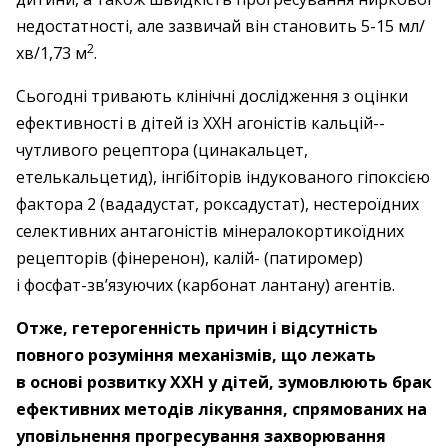
недостатності, але зазвичай він становить 5-15 мл/
2
хв/1,73 м
.
Сьогодні тривають клінічні дослідження з оцінки
ефективності в дітей із ХХН агоністів кальцій-­
чутливого рецептора (цинакальцет,
етелькальцетид), інгібіторів індукованого гіпоксією
фактора 2 (вададустат, роксадустат), нестероїдних
селективних антагоністів мінералокортикоїдних
рецепторів (фінеренон), калій- (патиромер)
і фосфат-зв’язуючих (карбонат лантану) агентів.
Отже, гетерогенність причин і відсутність
повного розуміння механізмів, що лежать
в основі розвитку ХХН у дітей, зумовлюють брак
ефективних методів лікування, спрямованих на
уповільнення прогресування захворювання