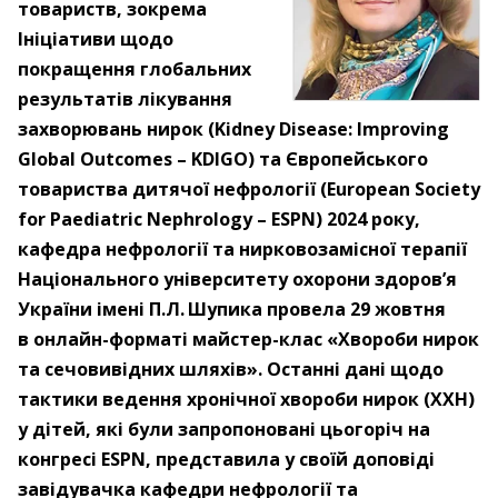
товариств, зокрема
Ініціативи щодо
покращення глобальних
результатів лікування
захворювань нирок (Kidney Disease: Improving
Global Outcomes – KDIGO) та Європейського
товариства дитячої нефрології (European Society
for Paediatric Nephrology – ESPN) 2024 року,
кафедра нефрології та нирковозамісної терапії
Національного університету охорони здоров’я
України імені П.Л. Шупика провела 29 жовтня
в онлайн-­форматі майстер-клас «Хвороби нирок
та сечовивідних шляхів». Останні дані щодо
тактики ведення хронічної хвороби нирок (ХХН)
у дітей, які були запропоновані цьогоріч на
конгресі ESPN, представила у своїй доповіді
завідувачка кафедри нефрології та