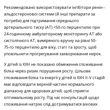
Рекомендовано використовувати інгібітори ренін-­
альдостеронової системи (й інші препарати за
потреби) для підтримання середнього
артеріального тиску (АТ) <50‑го перцентилю при
24‑годинному амбулаторному моніторингу АТ або
систолічного АТ, виміряного вручну на рівні 50-
75‑го перцентилю для віку, статі та зросту, щоб
уповільнити прогресування захворювання нирок.
У дітей із ХХН не показано обмеження споживання
білка через ризик порушення росту. Цільове
споживання білка та енергії у дітей із ХХН ІІ-V стадій
має відповідати верхній частині нормального
діапазону для здорових дітей, щоб сприяти
оптимальному росту. Під час консультацій щодо
споживання натрію слід дотримуватися вікових