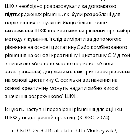
ШКФ необхідно розраховувати за допомогою
підтверджених рівнянь, які були розроблені для
порівнянних популяцій. Якщо більш точне
визначення ШКФ впливатиме на рішення про вибір
методу лікування, її слід виміряти за допомогою
рівняння на основі цистатину С або комбінованого
рівняння на основі креатиніну і цистатину С. У дітей
з низькою м’язовою масою (нервово-­м’язові
захворювання) доцільним є використання рівняння
на основі цистатину С, оскільки визначення на
основі креатиніну можуть надати хибно високі
значення розрахункової ШКФ.
Існують наступні перевірені рівняння для оцінки
ШКФ у педіатричній практиці (KDIGO, 2024):
CKiD U25 eGFR calculator http://kidney.wiki/;