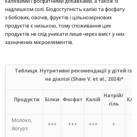
каліє­вими і фосфатними добавками, а також із
надлишком солі. Біодоступність калію та фосфату
з бобових, овочів, фруктів і цільнозернових
продуктів є низькою, тому споживання цих
продуктів не слід уникати лише через вміст у них
зазначених мікроелементів.
Таблиця. Нутритивні рекомендації у
дітей із 
на діалізі (
Shaw V
.
et
al
., 2024)*
Натрій/
Продукти
Білки
Фосфат
Калій
Клі
сіль
Молоко,
+++
+++
+++
+
йогурт