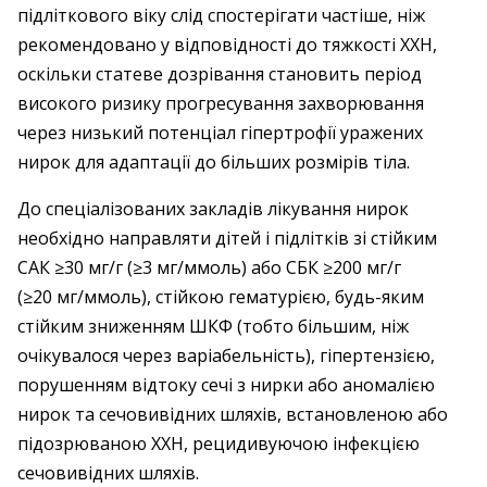
підліткового віку слід спостерігати частіше, ніж
рекомендовано у відповідності до тяжкості ХХН,
оскільки статеве дозрівання становить період
високого ризику прогресування захворювання
через низький потенціал гіпертрофії уражених
нирок для адаптації до більших розмірів тіла.
До спеціалізованих закладів лікування нирок
необхідно направляти дітей і підлітків зі стійким
САК ≥30 мг/г (≥3 мг/ммоль) або СБК ≥200 мг/г
(≥20 мг/ммоль), стійкою гематурією, будь-яким
стійким зниженням ШКФ (тобто більшим, ніж
очікувалося через варіабельність), гіпертензією,
порушенням відтоку сечі з нирки або аномалією
нирок та сечовивідних шляхів, встановленою або
підозрюваною ХХН, рецидивуючою інфекцією
сечовивідних шляхів.