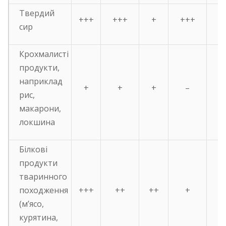
Твердий
+++
+++
+
+++
сир
Крохмалисті
продукти,
наприклад
+
+
+
–
рис,
макарони,
локшина
Білкові
продукти
тваринного
походження
+++
++
++
+
(м’ясо,
курятина,