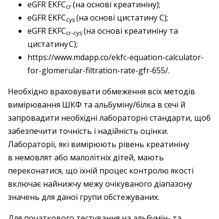
eGFR EKFC
(на основі креатиніну);
cr
eGFR EKFC
(на основі цистатину С);
cys
eGFR EKFC
(на основі креатиніну та
cr-cys
цистатину С);
https://www.mdapp.co/ekfc-equation-­calculator-
for-glomerular-­filtration-rate-gfr‑655/.
Необхідно враховувати обмеження всіх методів
вимірювання ШКФ та альбуміну/білка в сечі й
запровадити необхідні лабораторні стандарти, щоб
забезпечити точність і надійність оцінки.
Лабораторії, які вимірюють рівень креатиніну
в немовлят або малолітніх дітей, мають
переконатися, що їхній процес контролю якості
включає найнижчу межу очікуваного діапазону
значень для даної групи обстежуваних.
Для початкового тестування на альбумін- та