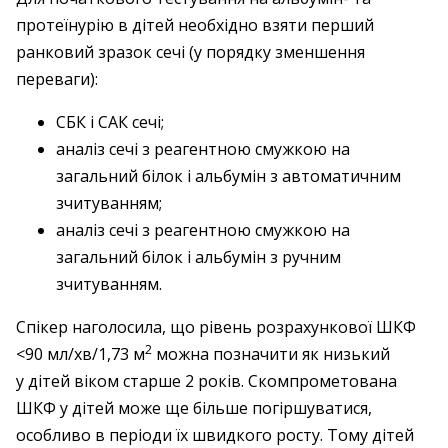
протеїн­урію в дітей необхідно взяти перший
ранковий зразок сечі (у порядку зменшення
переваги):
СБК і САК сечі;
аналіз сечі з реагентною смужкою на
загальний білок і альбумін з автоматичним
зчитуванням;
аналіз сечі з реагентною смужкою на
загальний білок і альбумін з ручним
зчитуванням.
Спікер наголосила, що рівень розрахункової ШКФ
2
<90 мл/хв/1,73 м
можна позначити як низький
у дітей віком старше 2 років. Скомпрометована
ШКФ у дітей може ще більше погіршуватися,
особливо в періоди їх швидкого росту. Тому дітей