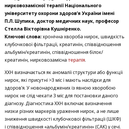
нирковозамісної терапії Національного
університету охорони здоров’я України імені
П.Л. Шупика, доктор медичних наук, професор
Стелла Вікторівна Кушніренко.
Ключові слова:
хронічна хвороба нирок, швидкість
клубочкової фільтрації, креатинін, співвідношення
альбумін/креатинін, співвідношення білок/
креатинін, нирковозамісна
терапія
.
ХХН визначається як аномалії структури або функції
нирок, які присутні >3 міс і мають наслідки для
здоров’я. У новонароджених із явною хворобою
нирок не слід чекати 3 міс для постановки даного
діагнозу. Діагностика ХХН включає визначення
низки різних маркерів ураження нирок, а не лише
зниження швидкості клубочкової фільтрації (ШКФ)
і ­співвідношення «альбумін/креатинін» (САК) у сечі.