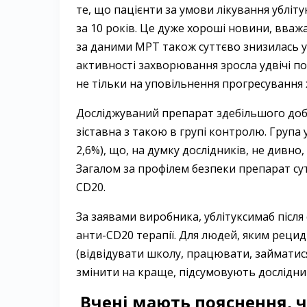
те, що пацієнти за умови лікування ублі
за 10 років. Це дуже хороші новини, вваж
за даними МРТ також суттєво знизилась у г
активності захворювання зросла удвічі по
не тільки на уповільнення прогресування 
Досліджуваний препарат здебільшого доб
зіставна з такою в групі контролю. Група 
2,6%), що, на думку дослідників, не дивн
Загалом за профілем безпеки препарат сутт
CD20.
За заявами виробника, ублітуксимаб піс
анти-CD20 терапії. Для людей, яким рец
(відвідувати школу, працювати, займатис
змінити на краще, підсумовують дослідни
Вчені мають пояснення, 