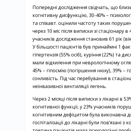
Попередні дослідження свідчать, що близь
когнітивну дисфункцію, 30-40% – психологі
та співавт. оцінили частоту таких поруше
через 10 міс після виписки зі стаціонару в
учасників дослідження становив 61 рік (вік
У більшості пацієнтів був принаймні 1 фа
гіпертензія (55% осіб), куріння (22%) та ди
мали відхилення при неврологічному огляді
45% – гіпосмію (погіршення нюху), 39% – г
сонливість. Під час перебування в стаціо
неінвазивної вентиляції легень.
Через 2 місяці після виписки з лікарні в 5
когнітивної функції, у 23% учасників по
когнітивним дефіцитом була виконавча ди
госпіталізації до лікарні були пов’язані з
третина пацієнтів мала психологічні пробл