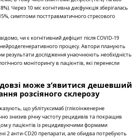
%). Через 10 міс когнітивна дисфункція зберігалась
 в 15%, симптоми посттравматичного стресового
ідомо, чи є когнітивний дефіцит після COVID‑19
 нейродегенеративного процесу. Автори планують
лом результати дослідження унаочнюють необхідність
гічного моніторингу в пацієнтів, які перенесли
евдовзі може з’явитися дешевший
ання розсіяного склерозу
оказують, що ублітуксимаб (глікоінженерне
чно знизив річну частоту рецидивів та покращив
дом у пацієнтів із рецидивуючими формами
жені 2 анти-CD20 препарати, але обидва потребують