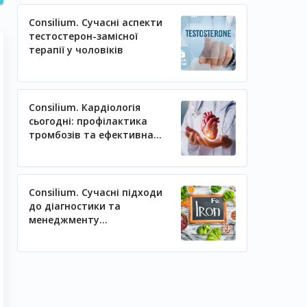
Consilium. Сучасні аспекти
тестостерон-замісної
терапії у чоловіків
Consilium. Кардіологія
сьогодні: профілактика
тромбозів та ефективна
регуляція артеріального
тиску
Consilium. Сучасні підходи
до діагностики та
менеджменту
залізодефіцитних станів