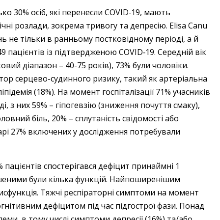
ко 30% осіб, які перенесли COVID‑19, мають
чні розлади, зокрема тривогу та депресію. Elisa Canu
нь не тільки в ранньому постковідному періоді, а й
 49 пацієнтів із підтвердженою COVID‑19. Середній вік
овий діапазон – 40-75 років), 73% були чоловіки.
ктор серцево-судинного ризику, такий як артеріальна
сліпідемія (18%). На момент госпіталізації 71% учасників
, з них 59% – гіпогевзію (зниження почуття смаку),
оловний біль, 20% – сплутаність свідомості або
нарі 27% включених у дослідження потребували
3% пацієнтів спостерігався дефіцит принаймні 1
рушеними були кілька функцій. Найпоширенішим
сфункція. Тяжчі респіраторні симптоми на момент
 когнітивним дефіцитом під час підгострої фази. Понад
еми, в тому числі симптоми депресії (16%) та/або