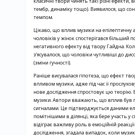
класичні твори чинять такі різні ефекти, в
тембр, динаміку тощо). Виявилося, що со
темпом.
Цікаво, що вплив музики на епілептичну ак
чоловіків у жінок спостерігався більший 
негативного ефекту від твору Гайдна. Ко
з’ясувалося, що чоловіки чутливіші до дис
(зміни гучності).
Раніше висувалася гіпотеза, що ефект тво
впливом музики, адже під час її прослухо
нове дослідження спростовує цю теорію. 
музики. Автори вважають, що вплив був 
сигналами. Це підтверджується даними ел
помітнішими в ділянці, яка бере участь у с
відіграє важливу роль в емоційній реакці
дослідження, згадала випадок, коли музи