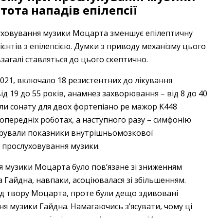
ота нападів епілепсії
луховування музики Моцарта зменшує епілептичну
ієнтів з епілепсією. Думки з приводу механізму цього
взагалі ставляться до цього скептично.
021, включало 18 резистентних до лікування
від 19 до 55 років, анамнез захворювання – від 8 до 40
али сонату для двох фортепіано ре мажор K448
попередніх роботах, а наступного разу – симфонію
трували показники внутрішньомозкової
я прослуховування музики.
я музики Моцарта було пов’язане зі зниженням
а Гайдна, навпаки, асоціювалася зі збільшенням.
ід твору Моцарта, проте були дещо здивовані
 музики Гайдна. Намагаючись з’ясувати, чому ці