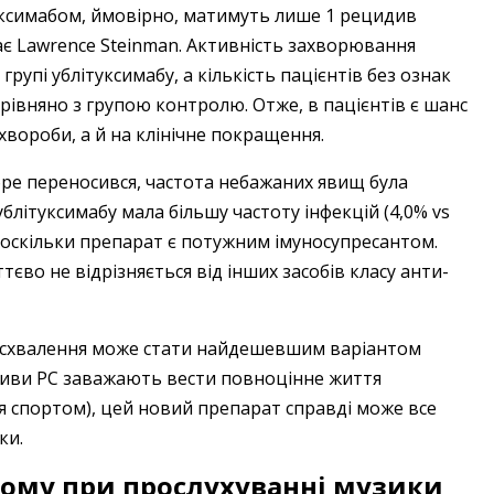
туксимабом, ймовірно, матимуть лише 1 рецидив
ає Lawrence Steinman. Активність захворювання
рупі ублітуксимабу, а кількість пацієнтів без ознак
рівняно з групою контролю. Отже, в пацієнтів є шанс
хвороби, а й на клінічне покращення.
ре переносився, частота небажаних явищ була
ублітуксимабу мала більшу частоту інфекцій (4,0% vs
о, оскільки препарат є потужним імуносупресантом.
єво не відрізняється від інших засобів класу анти-
ля схвалення може стати найдешевшим варіантом
идиви РС заважають вести повноцінне життя
я спортом), цей новий препарат справді може все
ки.
чому при прослухуванні музики