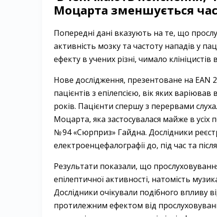
Моцарта зменшується част
Попередні дані вказують на те, що прос
активність мозку та частоту нападів у пац
ефекту в учених різні, чимало клініцистів 
Нове дослідження, презентоване на EAN 2
пацієнтів з епілепсією, вік яких варіював 
років. Пацієнти спершу з перервами слух
Моцарта, яка застосувалася майже в усіх 
№ 94 «Сюрприз» Гайдна. Дослідники реєс
електроенцефалографії до, під час та післ
Результати показали, що прослуховуванн
епілептичної активності, натомість музик
Дослідники очікували подібного впливу в
протилежним ефектом від прослуховування