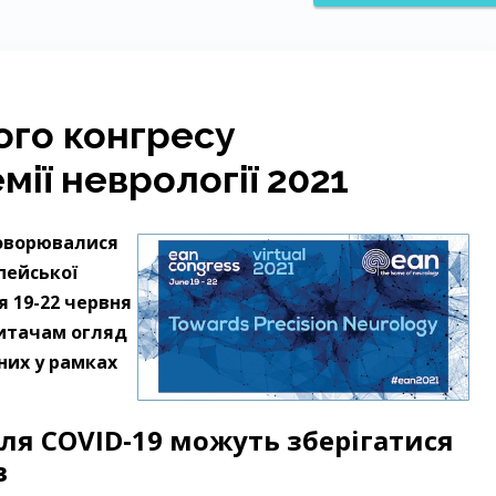
ого конгресу
ії неврології 2021
говорювалися
пейської
я 19-22 червня
итачам огляд
них у рамках
ля COVID‑19 можуть зберігатися
в