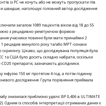
єнтів із РС не хочуть або не можуть пропускати пів
ти швидше, наголошує головний автор дослідження
лючили загалом 1089 пацієнтів віком від 18 до 55
ереважно з рецидивно-ремітуючою формою
ання учасники повинні були мати принаймні 2
 1 рецидив минулого року ­та/або МРТ-ознаки
о скринінгу. Цікаво, що досліджувана популяція була
з ЄС та США було досить складно набрати, оскільки
и-CD20 препарати, зазначають дослідники.
 інфузію 150 мг протягом 4 год, а потім годинну
ижневого дослідження. Група порівняння приймала
мабу знизилася приблизно удвічі: ВР 0,406 в ULTIMATE
22). Одним із способів ­інтерпретації отриманих даних є