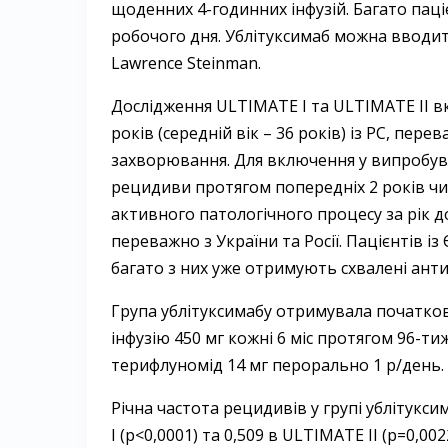
щоденних 4-годинних інфузій. Багато паці
робочого дня. Ублітуксимаб можна вводи
Lawrence Steinman.
Дослідження ULTIMATE І та ULTIMATE II вк
років (середній вік – 36 років) із РС, п
захворювання. Для включення у випробув
рецидиви протягом попередніх 2 років чи
активного патологічного процесу за рік д
переважно з України та Росії. Пацієнтів і
багато з них уже отримують схвалені ант
Група ублітуксимабу отримувала початкову
інфузію 450 мг кожні 6 міс протягом 96-т
терифлуномід 14 мг перорально 1 р/день.
Річна частота рецидивів у групі ублітукси
I (р<0,0001) та 0,509 в ULTIMATE II (р=0,00