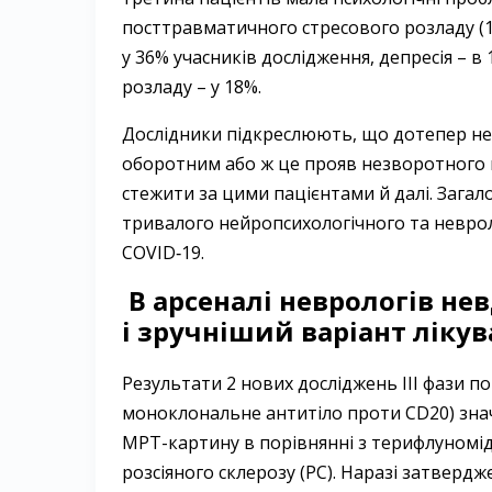
посттравматичного стресового розладу (18
у 36% учасників дослідження, депресія –
розладу – у 18%.
Дослідники підкреслюють, що дотепер нев
оборотним або ж це прояв незворотного
стежити за цими пацієнтами й далі. Зага
тривалого нейропсихологічного та невроло
COVID‑19.
В арсеналі неврологів н
і зручніший варіант лікув
Результати 2 нових досліджень ІІІ фази п
моноклональне антитіло проти CD20) зна
МРТ-картину в порівнянні з терифлуномі
розсіяного склерозу (РС). Наразі затверд