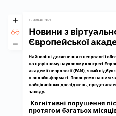
19 липня, 2021
Новини з віртуальн
Європейської академ
Найновіші досягнення в неврології об
на щорічному науковому конгресі Євро
академії неврології (ЕАN), який відбувс
в онлайн-форматі. Попонуємо нашим ч
найцікавіших досліджень, представле
заходу.
Когнітивні порушення піс
протягом багатьох місяці