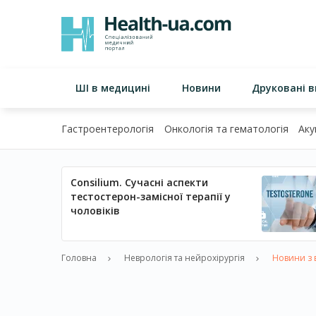
ШІ в медицині
Новини
Друковані 
Гастроентерологія
Онкологія та гематологія
Аку
Consilium. Сучасні аспекти
тестостерон-замісної терапії у
чоловіків
Головна
Неврологія та нейрохірургія
Новини з в