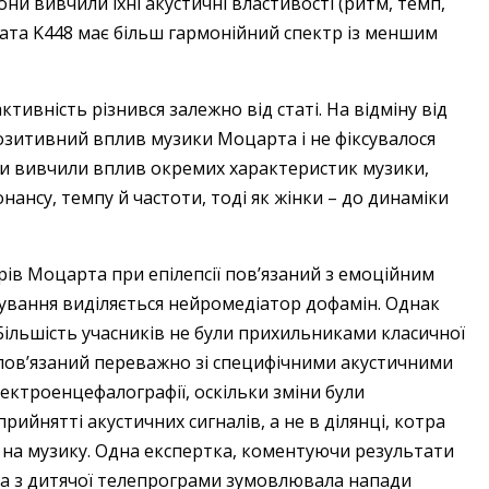
они вивчили їхні акустичні властивості (ритм, темп,
ната K448 має більш гармонійний спектр із меншим
тивність різнився залежно від статі. На відміну від
позитивний вплив музики Моцарта і не фіксувалося
ли вивчили вплив окремих характеристик музики,
онансу, темпу й частоти, тоді як жінки – до динаміки
рів Моцарта при епілепсії пов’язаний з емоційним
вування виділяється нейромедіатор дофамін. Однак
Більшість учасників не були прихильниками класичної
пов’язаний переважно зі специфічними акустичними
ектроенцефалографії, оскільки зміни були
прийнятті акустичних сигналів, а не в ділянці, котра
ї на музику. Одна експертка, коментуючи результати
ка з дитячої телепрограми зумовлювала напади