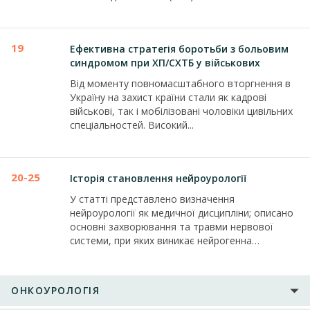
19
Ефективна стратегія боротьби з больовим
синдромом при ХП/СХТБ у військових
Від моменту повномасштабного вторгнення в
Україну на захист країни стали як кадрові
військові, так і мобілізовані чоловіки цивільних
спеціальностей. Високий...
20-25
Історія становлення нейроурології
У статті представлено визначення
нейроурології як медичної дисципліни; описано
основні захворювання та травми нервової
системи, при яких виникає нейрогенна
дисфункція...
ОНКОУРОЛОГІЯ