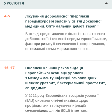
УРОЛОГІЯ
4-5
Лікування доброякісної гіперплазії
передміхурової залози у світлі доказової
медицини. Оптимальний дебют терапії
В огляді представлено етіологію та патогенез
доброякісної гіперплазії передміхурової залози,
фактори ризику її виникнення і прогресування,
оптимальні схеми фармакологічного
лікування,...
16-17
Оновлені клінічні рекомендації
Європейської асоціації урології
з менеджменту інфекцій сечовивідних
шляхів: уретрит, бактеріальний простатит,
епідидиміт
У 2022 році Європейська асоціація урології
(EAU) оновила клінічні вказівки щодо
профілактики та лікування інфекцій
сечовивідних шляхів (ІСШ) із метою...