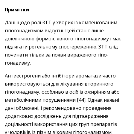
Примітки
Дані щодо ролі ЗТТ у хворих із компенсованим
гіпогонадизмом відсутні. Цей стан є лише
доклінічною формою явного гіпогонадизму і має
підлягати ретельному спостереженню. ЗТТ слід
починати тільки за появи вираженого гіпо­
гонадизму.
Антиестрогени або інгібітори ароматази часто
використовуються для лікування вторинного
гіпогонадизму, особливо в осіб із ожирінням або
метаболічними порушеннями [44]. Однак наявні
дані обмежені, і рекомендовано проведення
додаткових досліджень для підтвердження
доцільності використання цих груп препаратів
у чоловіків із пізнім віковим гіпогонадизмом.