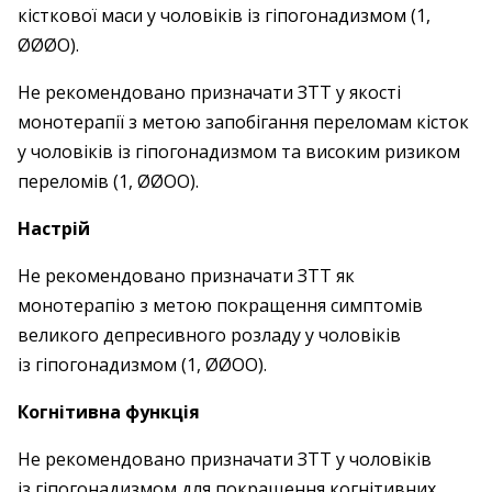
кісткової маси у чоловіків із гіпогонадизмом (1,
ØØØO).
Не рекомендовано призначати ЗТТ у якості
монотерапії з метою запобігання переломам кісток
у чоловіків із гіпогонадизмом та високим ризиком
переломів (1, ØØOO).
Настрій
Не рекомендовано призначати ЗТТ як
монотерапію з метою покращення симптомів
великого депресивного розладу у чоловіків
із гіпогонадизмом (1, ØØOO).
Когнітивна функція
Не рекомендовано призначати ЗТТ у чоловіків
із гіпогонадизмом для покращення когнітивних