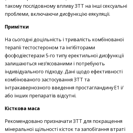
такому послідовному впливу ЗТТ на інші сексуальні
проблеми, включаючи дисфункцію еякуляції.
Примітки
На сьогодні доцільність і тривалість комбінованої
терапії тестостероном та інгібіторами
фосфодіестерази 5‑го типу еректильної дисфункції
залишаються нез’ясованими і потребують
індивідуального підходу. Дані щодо ефективності
комбінованого застосування ЗТТ та
інтракавернозного введення простагландину Е1 і/
або інших препаратів відсутні.
Кісткова маса
Рекомендовано призначати ЗТТ для покращення
мінеральної щільності кісток та запобігання втраті