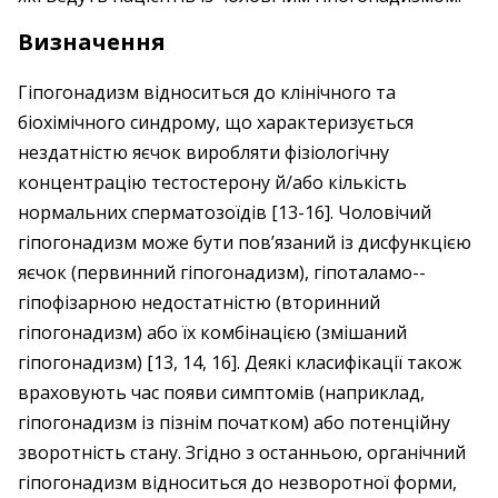
Визначення
Гіпогонадизм відноситься до клінічного та
біохімічного синдрому, що характеризується
нездатністю яєчок виробляти фізіологічну
концентрацію тесто­стерону й/або кількість
нормальних сперматозоїдів [13-16]. Чоловічий
гіпогонадизм може бути пов’язаний із дисфункцією
яєчок (первинний гіпогонадизм), гіпоталамо-­
гіпофізарною недостатністю (вторинний
гіпогонадизм) або їх комбінацією (зміша­ний
гіпогонадизм) [13, 14, 16]. Деякі класифікації також
враховують час появи симптомів (наприклад,
гіпогонадизм із пізнім початком) або потенційну
зворотність стану. Згідно з останньою, органічний
гіпогонадизм відноситься до незворотної форми,