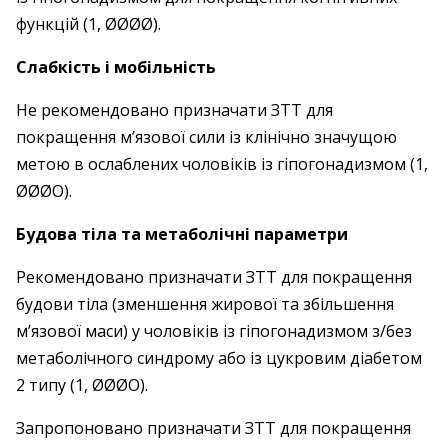
функцій (1, ØØØØ).
Слабкість і мобільність
Не рекомендовано призначати ЗТТ для
покращення м’язової сили із клінічно значущою
метою в ослаблених чоловіків із гіпогонадизмом (1,
ØØØO).
Будова тіла та метаболічні параметри
Рекомендовано призначати ЗТТ для покращення
будови тіла (зменшення жирової та збільшення
м’язової маси) у чоловіків із гіпогонадизмом з/без
метаболічного синдрому або із цукровим діабетом
2 типу (1, ØØØO).
Запропоновано призначати ЗТТ для покращення