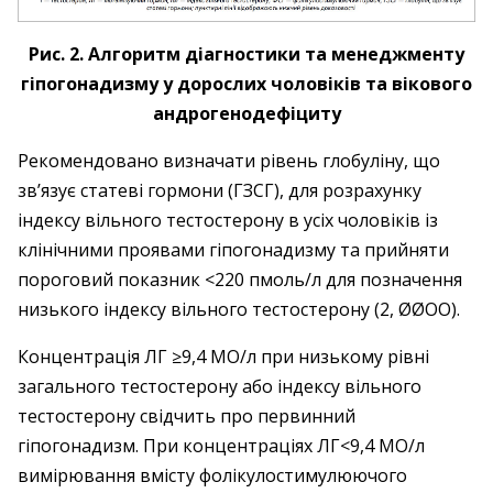
Рис. 2. Алгоритм діагностики та менеджменту
гіпогонадизму у дорослих чоловіків та вікового
андрогенодефіциту
Рекомендовано визначати рівень глобуліну, що
зв’язує статеві гормони (ГЗСГ), для розрахунку
індексу вільного тестостерону в усіх чоловіків із
клінічними проявами гіпогонадизму та прийняти
пороговий показник <220 пмоль/л для позначення
низького індексу вільного тестостерону (2, ØØOO).
Концентрація ЛГ ≥9,4 МО/л при низькому рівні
загального тестостерону або індексу вільного
тестостерону свідчить про первинний
гіпогонадизм. При концентраціях ЛГ<9,4 МО/л
вимірювання вмісту фолікулостимулюючого