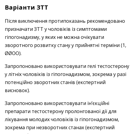
Варіанти ЗТТ
Після виключення протипоказань рекомендовано
призначати ЗТТ у чоловіків із симптомами
гіпогонадизму, у яких не можна очікувати
зворотного розвитку стану у прийнятні терміни (1,
ØØOO).
Запропоновано використовувати гелі тестостерону
у літніх чоловіків із гіпогонадизмом, зокрема у разі
потенційно зворотних станів (експертний
висновок).
Запропоновано використовувати ін’єкційні
препарати тестостерону пролонгованої дії для
лікування молодих чоловіків із гіпогонадизмом,
зокрема при незворотних станах (експертний