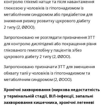
контролю глікемії натще та після навантаження
глюкозою у чоловіків із гіпогонадизмом із
метаболічним синдромом або предіабетом для
зниження ризику розвитку цукрового діабету
2 типу (2, ØØOO).
Запропоновано не розглядати призначення ЗТТ
для контролю дисліпідемії або покращення рівня
глікованого гемоглобіну у пацієнтів з/без
цукрового діабету 2 типу (2, ØØOO).
Запропоновано призначати ЗТТ для зменшення
обхвату талії у чоловіків із гіпо­гонадизмом та
метаболічним синдромом (2, ØOOO).
Хронічні захворювання (ниркова недостатність
у термінальній стадії, ВІЛ-інфекції, запальні
захворювання кишечника, хронічні легеневі