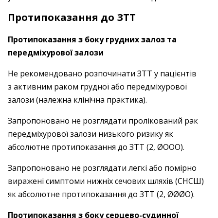
Протипоказання до ЗТТ
Протипоказання з боку грудних залоз та
передміхурової залози
Не рекомендовано розпочинати ЗТТ у пацієнтів
з активним раком грудної або передміхурової
залози (належна клінічна практика).
Запропоновано не розглядати пролікований рак
передміхурової залози низького ризику як
абсолютне протипоказання до ЗТТ (2, ØOOO).
Запропоновано не розглядати легкі або помірно
виражені симптоми нижніх сечових шляхів (СНСШ)
як абсолютне протипоказання до ЗТТ (2, ØØØO).
Протипоказання з боку серцево-­судинної