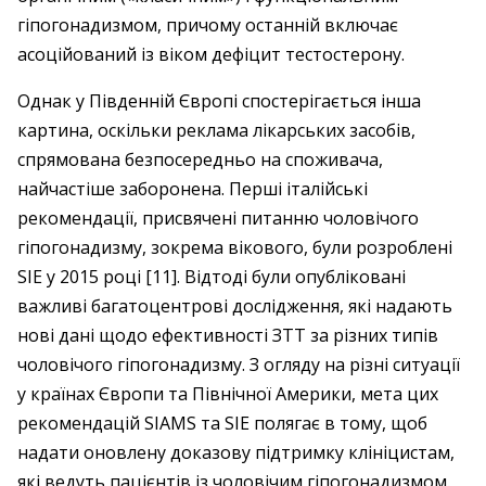
гіпогонадизмом, причому останній включає
асоційований із віком дефіцит тестостерону.
Однак у Південній Європі спостерігається інша
картина, оскільки реклама лікарських засобів,
спрямована безпосередньо на споживача,
найчастіше заборонена. Перші італійські
рекомендації, присвячені питанню чоловічого
гіпогонадизму, зокрема вікового, були розроблені
SIE у 2015 році [11]. Відтоді були опубліковані
важливі багатоцентрові дослідження, які надають
нові дані щодо ефективності ЗТТ за різних типів
чоловічого гіпогонадизму. З огляду на різні ситуації
у країнах Європи та Північної Америки, мета цих
рекомендацій SIAMS та SIE полягає в тому, щоб
надати оновлену доказову підтримку клініцистам,
які ведуть пацієнтів із чоло­вічим гіпогонадизмом.