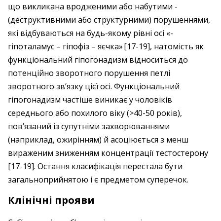
що викликана вродженими або набутими ­
(деструктивними або структурними) порушеннями,
які відбуваються на будь-якому рівні осі «­
гіпоталамус – гіпофіз – яєчка» [17-19], натомість як
функціональний гіпо­гонадизм відноситься до
потенційно зворотного порушення петлі
зворотного зв’язку цієї осі. Функціональний
гіпогонадизм частіше виникає у чоловіків
середнього або похилого віку (>40-50 років),
пов’язаний із супутніми захворюваннями
(наприклад, ожирінням) й асоціюється з менш
вираженим зниженням концентрації тестостерону
[17-19]. Остання класи­фікація перестала бути
загальноприйнятою і є предметом суперечок.
Клінічні прояви