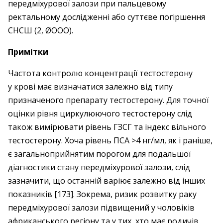
передміхурової залози при пальцевому
ректальному дослідженні або суттєве погіршення
СНСШ (2, ØOOO).
Примітки
Частота контролю концентрації тестостерону
у крові має визначатися залежно від типу
призначеного препарату тестостерону. Для точної
оцінки рівня циркулюючого тестостерону слід
також вимірювати рівень ГЗСГ та індекс вільного
тестостерону. Хоча рівень ПСА >4 нг/мл, як і раніше,
є загальноприйнятим порогом для подальшої
діагностики стану передміхурової залози, слід
зазначити, що останній варіює залежно від інших
показників [173]. Зокрема, ризик розвитку раку
передміхурової залози підвищений у чоловіків
африканського регіону та у тих, хто має родичів