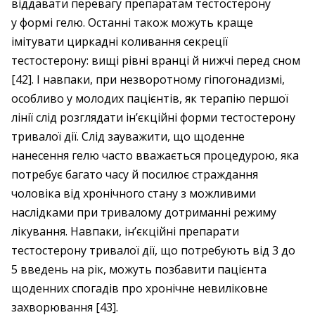
віддавати перевагу препаратам тестостерону
у формі гелю. Останні також можуть краще
імітувати циркадні коливання секреції
тестостерону: вищі рівні вранці й нижчі перед сном
[42]. І навпаки, при незворотному гіпогонадизмі,
особливо у молодих пацієнтів, як терапію першої
лінії слід розглядати ін’єкційні форми тесто­стерону
тривалої дії. Слід зауважити, що щоденне
нанесення гелю часто вважається процедурою, яка
потребує багато часу й посилює страждання
чоловіка від хронічного стану з можливими
наслідками при тривалому дотриманні режиму
лікування. Навпаки, ін’єкційні препарати
тестостерону тривалої дії, що потребують від 3 до
5 введень на рік, можуть позбавити пацієнта
щоденних спогадів про хронічне невиліковне
захворювання [43].