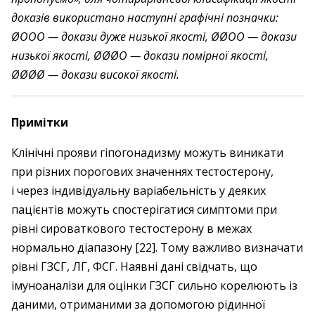
доказів використано наступні графічні позначки:
ØOOO — докази дуже низької якості, ØØOO — докази
низької якості, ØØØO — докази помірної якості,
ØØØØ — докази високої якості.
Примітки
Клінічні прояви гіпогонадизму можуть виникати
при різних порогових значеннях тестостерону,
і через індивідуальну варіабельність у деяких
пацієнтів можуть спостерігатися симптоми при
рівні сироваткового тестостерону в межах
нормально діапазону [22]. Тому важливо визначати
рівні ГЗСГ, ЛГ, ФСГ. Наявні дані свідчать, що
імуноаналізи для оцінки ГЗСГ сильно корелюють із
даними, отриманими за допомогою рідинної