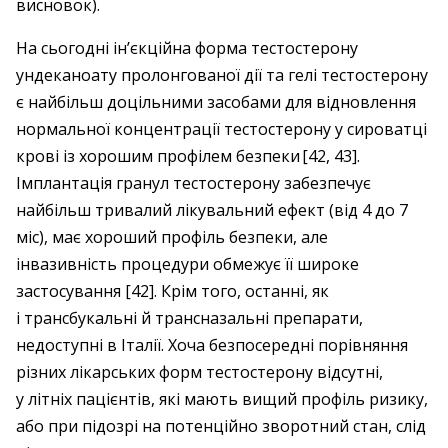
висновок).
На сьогодні ін’єкційна форма тестостерону
ундеканоату пролонгованої дії та гелі тестостерону
є найбільш доцільними засобами для відновлення
нормальної концентрації тестостерону у сироватці
крові із хорошим профілем безпеки [42, 43].
Імплантація гранул тестостерону забезпечує
найбільш тривалий лікувальний ефект (від 4 до 7
міс), має хороший профіль безпеки, але
інвазивність процедури обмежує її широке
застосування [42]. Крім того, останні, як
і трансбукальні й трансназальні препарати,
недоступні в Італії. Хоча безпосередні порівняння
різних лікарських форм тестостерону відсутні,
у літніх пацієнтів, які мають вищий профіль ризику,
або при підозрі на потенційно зворотний стан, слід