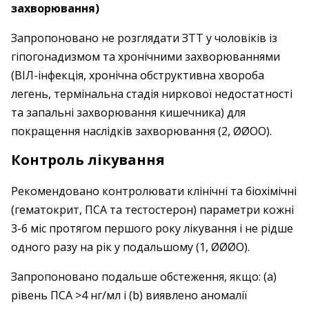
захворювання)
Запропоновано не розглядати ЗТТ у чоловіків із
гіпогонадизмом та хронічними захворюваннями
(ВІЛ-інфекція, хронічна обструктивна хвороба
легень, термінальна стадія ниркової недостатності
та запальні захворювання кишечника) для
покращення наслідків захворювання (2, ØØОО).
Контроль лікування
Рекомендовано контролювати клінічні та біохімічні
(гематокрит, ПСА та тесто­стерон) параметри кожні
3-6 міс протягом першого року лікування і не рідше
одного разу на рік у подальшому (1, ØØØO).
Запропоновано подальше обстеження, якщо: (а)
рівень ПСА >4 нг/мл і (b) виявлено аномалії