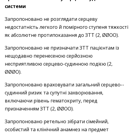
системи
Запропоновано не розглядати серцеву
недостатність легкого й помірного ступеня тяжкості
як абсолютне протипоказання до ЗТТ (2, ØØOO).
Запропоновано не призначати ЗТТ пацієнтам із
нещодавно перенесеною серйозною
несприятливою серцево-­судинною подією (2,
ØØØO).
Запропоновано враховувати загальний серцево-­
судинний ризик та супутні захворювання,
включаючи рівень гематокриту, перед
призначенням ЗТТ (2, ØØOO).
Запропоновано ретельно зібрати сімейний,
особистий та клінічний анамнез на предмет