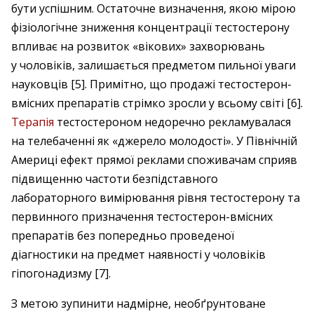
бути успішним. Остаточне визначення, якою мірою
фізіологічне зниження концентрації тесто­стерону
впливає на розвиток «вікових» захворювань
у чоловіків, залишається предметом пильної уваги
науковців [5]. Примітно, що продажі тестостерон-
вмісних препаратів стрімко зросли у всьому світі [6].
Терапія
тестостероном недоречно рекламувалася
на телебаченні як «джерело молодості». У Північній
Америці ефект прямої реклами споживачам сприяв
підвищенню частоти безпідставного
лабораторного вимірювання рівня тестостерону та
первинного призначення тестостерон-­вмісних
препаратів без попередньо проведеної
діагностики на предмет наявності у чоловіків
гіпогонадизму [7].
З метою зупинити надмірне, необґрунтоване