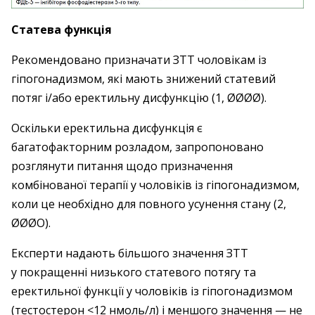
Статева функція
Рекомендовано призначати ЗТТ чоловікам із
гіпогонадизмом, які мають знижений статевий
потяг і/або еректильну дисфункцію (1, ØØØØ).
Оскільки еректильна дисфункція є
багатофакторним розладом, запропоновано
розглянути питання щодо призначення
комбінованої терапії у чоловіків із гіпогонадизмом,
коли це необхідно для повного усунення стану (2,
ØØØO).
Експерти надають більшого значення ЗТТ
у покращенні низького статевого потягу та
еректильної функції у чоловіків із гіпогонадизмом
(тестостерон <12 нмоль/л) і меншого значення — не