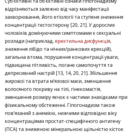
Суб’єктивні та об’єктивні ознаки гіпогонадизму
відрізняються залежно від часу маніфестації
захворювання, його етіології та ступеня зниження
концентрації тесто­стерону [20, 21]. У дорослих
чоловіків домінуючими симптомами є сексуальні
розлади (наприклад,
еректильна дисфункція
,
зниження лібідо та нічних/ранкових ерекцій),
загальна втома, порушення концентрації уваги,
підвищена пітливість, погане самопочуття та
депресивний настрій [13, 14, 20, 21]. Збільшення
жирової та втрата м’язової маси, зменшення
волосяного покриву на тілі, гінекомастія,
зменшення розміру яєчок є частими знахідками при
фізикальному обстеженні. Гіпогонадизм також
пов’язаний з анемією, нижчими відповідно віку
концентраціями простат-специфічного антигену
(ПСА) та зниженою мінеральною щільністю кісток