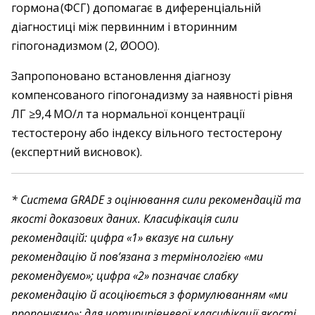
гормона (ФСГ) допомагає в диференціальній
діагностиці між первинним і вторинним
гіпогонадизмом (2, ØOOO).
Запропоновано встановлення діагнозу
компенсованого гіпогонадизму за наявності рівня
ЛГ ≥9,4 МО/л та нормальної концентрації
тестостерону або індексу вільного тестостерону
(експертний висновок).
* Система GRADE з оцінювання сили рекомендацій та
якості доказових даних. Класифікація сили
рекомендацій: цифра «1» вказує на сильну
рекомендацію й пов’язана з термінологією «ми
рекомендуємо»; цифра «2» позначає слабку
рекомендацію й асоціюється з формулюванням «ми
пропонуємо»; для чотирирівневої класифікації якості