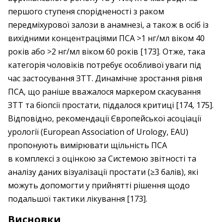
першого ступеня спорідненості з раком
передміхурової залози в анамнезі, а також в осіб із
вихідними концентраціями ПСА >1 нг/мл віком 40
років або >2 нг/мл віком 60 років [173]. Отже, така
категорія чоловіків потребує особливої уваги під
час застосування ЗТТ. Динамічне зростання рівня
ПСА, що раніше вважалося маркером скасування
ЗТТ та біопсії простати, піддалося критиці [174, 175].
Відповідно, рекомендації Європейської асоціації
урології (European Association of Urology, EAU)
пропонують вимірювати щільність ПСА
в комплексі з оцінкою за Системою звітності та
аналізу даних візуалізації простати (≥3 балів), які
можуть допомогти у прийнятті рішення щодо
подальшої тактики лікування [173].
Висновки