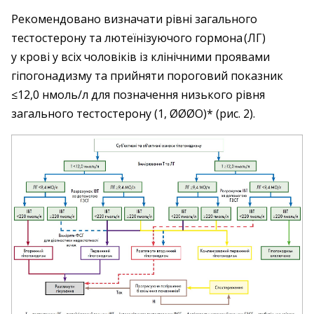
Рекомендовано визначати рівні загального
тестостерону та лютеїнізуючого гормона (ЛГ)
у крові у всіх чоловіків із клінічними проявами
гіпогонадизму та прийняти пороговий показник
≤12,0 нмоль/л для позначення низького рівня
загального тесто­стерону (1, ØØØO)* (рис. 2).