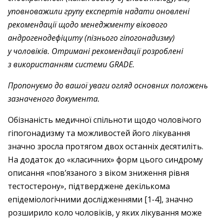
уповноважили групу експертів надати оновлені
рекомендації щодо ­менеджменту вікового
андрогенодефіциту (пізнього гіпогонадизму)
у чоловіків. Отримані рекомендації розроблені
з використанням системи GRADE.
Пропонуємо до вашої уваги огляд основних положень
зазначеного документа.
Обізнаність медичної спільноти щодо чоловічого
гіпогонадизму та можливостей його лікування
значно зросла протягом двох останніх десятиліть.
На додаток до ­«класичних» форм цього синдрому
описання «пов’язаного з віком зниження рівня
тестостерону», підтверджене декількома
епідеміологічними дослідженнями [1-4], значно
розширило коло чоловіків, у яких лікування може