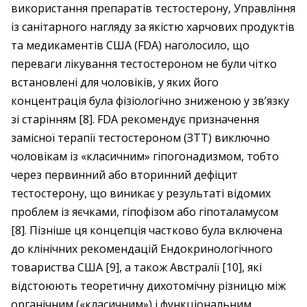
використання препаратів тесто­стерону, Управління
із санітарного нагляду за якістю харчових продуктів
та медикаментів США (FDA) наголосило, що
переваги лікування тестостероном не були чітко
встановлені для чоловіків, у яких його
концентрація була фізіологічно зниженою у зв’язку
зі старінням [8]. FDA рекомендує призначення
замісної терапії тестостероном (ЗТТ) виключно
чоловікам із «класичним» гіпогонадизмом, тобто
через первинний або вторинний дефіцит
тестостерону, що виникає у результаті відомих
проблем із яєчками, гіпофізом або гіпоталамусом
[8]. Пізніше ця концепція частково була включена
до клінічних рекомендацій Ендокринологічного
товариства США [9], а також Австралії [10], які
відстоюють теоретичну дихотомічну різницю між
органічним («класичним») і функціональним