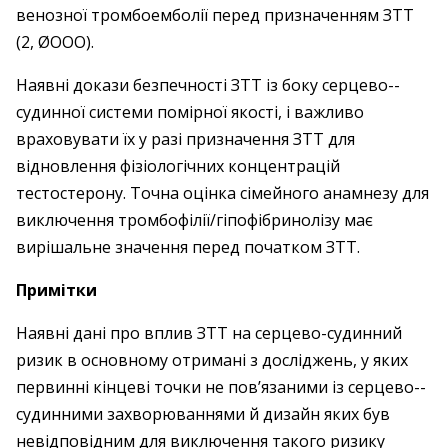
венозної тромбоемболії перед призначенням ЗТТ
(2, ØOOO).
Наявні докази безпечності ЗТТ із боку серцево-­
судинної системи помірної якості, і важливо
враховувати їх у разі призначення ЗТТ для
відновлення фізіо­логічних концентрацій
тестостерону. Точна оцінка сімейного анамнезу для
виключення тромбофілії/гіпофібринолізу має
вирішальне значення перед початком ЗТТ.
Примітки
Наявні дані про вплив ЗТТ на серцево-­судинний
ризик в основному отримані з досліджень, у яких
первинні кінцеві точки не пов’язаними із серцево-­
судинними захворюваннями й дизайн яких був
невідповідним для виключення такого ризику