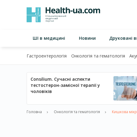
ШІ в медицині
Новини
Друковані 
Гастроентерологія
Онкологія та гематологія
Аку
Consilium. Сучасні аспекти
тестостерон-замісної терапії у
чоловіків
Головна
Онкологія та гематологія
Кишкова мікро