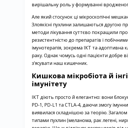
вирішальну роль у формуванні вродженого
Але який стосунок ці мікроскопічні мешка
Злоякісні пухлини залишаються другою про
методи лікування суттєво покращили прог
резистентністю до препаратів і побічними
імунотерапія, зокрема ІКТ та адоптивна к
раку. Однак чомусь одні пацієнти добре ві
з’ясувати наш кишечник.
Кишкова мікробіота й інг
імунітету
ІКТ діють просто й елегантно: вони блоку
PD‑1, PD-L1 та CTLA‑4, даючи змогу імунн
виявилася складнішою за теорію. Загалом
типами пухлин (меланома, рак легені, ни