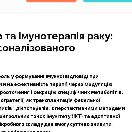
 та імунотерапія раку:
соналізованого
оль у формуванні імунної відповіді при
и на ефективність терапії через модуляцію
рооточення і секрецію специфічних метаболітів.
 стратегії, як трансплантація фекальної
тиків і дієтотерапія, є перспективними методами
онтрольних точок імунітету (ІКТ) та адоптивної
 мікробного складу дає змогу суттєво знизити