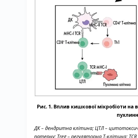
Рис. 1. Вплив кишкової мікробіоти на
пухлинн
ДК – дендритна клітина; ЦТЛ – цитотоксич
патерну; Treg – регуляторна Т-клітина; TCR 