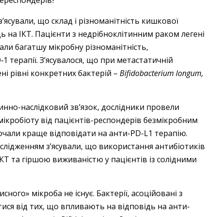
нереспондерів?
з’ясували, що склад і різноманітність кишкової
ь на ІКТ. Пацієнти з недрібноклітинним раком легені
ли багатшу мікробну різноманітність,
 терапії. З’ясувалося, що при метастатичній
і рівні конкретних бактерій –
Bifidobacterium longum,
инно-наслідковий зв’язок, дослідники провели
ікробіоту від пацієнтів-респондерів безмікробним
чали краще відповідати на анти-PD-L1 терапію.
лідженням з’ясували, що використання антибіотиків
КТ та гіршою виживаністю у пацієнтів із солідними
ного» мікроба не існує. Бактерії, асоційовані з
ися від тих, що впливають на відповідь на анти-