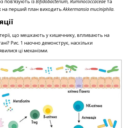
з пов’язують із
Bifidobacterium, Ruminococcaceae
та
ах на перший план виходить
Akkermansia muciniphila
.
яції
ктерії, що мешкають у кишечнику, впливають на
ані? Рис. 1 наочно демонструє, наскільки
вилися ці механізми.