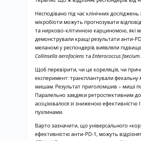
терапію. Що ж відрізняє респондерів від 
Несподівано під час клінічних досліджень 
мікробіоти можуть прогнозувати відповід
та нирково-клітинною карциномою, які ма
демонстрували кращі результати анти-PD‑1
меланомі у респондерів виявляли підвищен
Collinsella aerofaciens
та
Enterococcus faecium
.
Щоб перевірити, чи це кореляція, чи прич
експеримент: трансплантували фекальну м
мишам. Результат приголомшив – миші по
Паралельно завдяки ретроспективним дос
асоціювалося зі зниженою ефективністю І
пухлинами.
Варто зазначити, що універсального «корис
ефективністю анти-PD‑1, можуть відрізнят