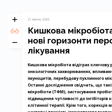
21 квітня, 2026
Кишкова мікробіота
нові горизонти пер
лікування
Кишкова мікробіота відіграє ключову р
онкологічних захворюваннях, впливаюч
імуноцитів, перебудову пухлинного мік
Останні дослідження свідчать, що такі
мікробіоти (ТФМ), застосування пробіо
підвищення чутливості до інгібіторів к
клітинної терапії. Крім того, корекція