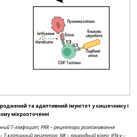
 вроджений та адаптивний імунітет у кишечнику і
ому мікрооточенні
ний Т-лімфоцит; PRR – рецептори розпізнавання
– Т-клітинний рецептор; NK – природний кілер; IFN-γ –