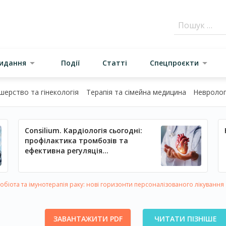
видання
Події
Статті
Спецпроєкти
шерство та гінекологія
Терапія та сімейна медицина
Неврологі
Consilium. Кардіологія сьогодні:
профілактика тромбозів та
ефективна регуляція
артеріального тиску
біота та імунотерапія раку: нові горизонти персоналізованого лікування
ЗАВАНТАЖИТИ PDF
ЧИТАТИ ПІЗНІШЕ