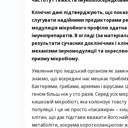
частоту і тяжкість імуноопосередкова
Клінічні дані підтверджують, що пока
слугувати надійними предикторами рез
модуляція мікробного профілю здатна 
імунопрепаратів. В огляді (за матеріала
результати сучасних доклінічних і клі
механізми імуномодуляції та окреслено
призму мікробіому.
Уявлення про людський організм як замкн
знаємо, що всередині нас мешкає приблиз
бактеріями, грибами, археями і вірусами. 
геном більш ніж у сто разів. Серед усіх м
кишковій мікробіоті, яка колонізує товст
популяції. І це не просто «пасажири» – к
клітин, що дає підстави вважати його н
метаболіти, зокрема коротколанцюгові жи