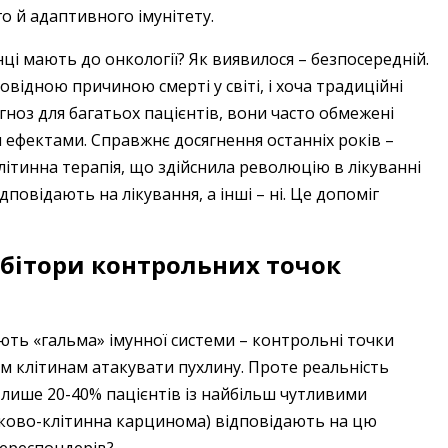
 й адаптивного імунітету.
нці мають до онкології? Як виявилося – безпосередній.
відною причиною смерті у світі, і хоча традиційні
ноз для багатьох пацієнтів, вони часто обмежені
 ефектами. Справжнє досягнення останніх років –
літинна терапія, що здійснила революцію в лікуванні
дповідають на лікування, а інші – ні. Це допоміг
ібітори контрольних точок
ють «гальма» імунної системи – контрольні точки
им клітинам атакувати пухлину. Проте реальність
 лише 20-40% пацієнтів із найбільш чутливими
рково-клітинна карцинома) відповідають на цю