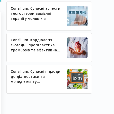
Consilium. Сучасні аспекти
тестостерон-замісної
терапії у чоловіків
Consilium. Кардіологія
сьогодні: профілактика
тромбозів та ефективна
регуляція артеріального
тиску
Consilium. Сучасні підходи
до діагностики та
менеджменту
залізодефіцитних станів