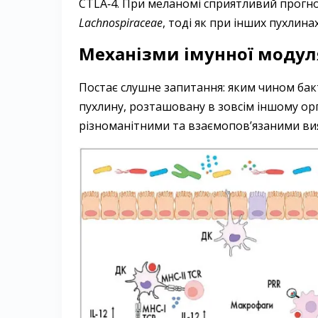
CTLA‑4. При меланомі сприятливий прогно
Lachnospiraceae
, тоді як при інших пухлин
Механізми імунної модул
Постає слушне запитання: яким чином ба
пухлину, розташовану в зовсім іншому орг
різноманітними та взаємопов’язаними вия