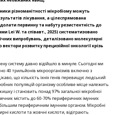
них небажаних явищ.
зники різноманітності мікробіому можуть
ультатів лікування, а цілеспрямована
долати первинну та набуту резистентність до
ми Lei W. та співавт., 2025) систематизовано
нічних випробувань, деталізовано молекулярні
 вектори розвитку прецизійної онкології крізь
ену систему давно відійшло в минуле. Сьогодні ми
но 40 трильйонів мікроорганізмів включно з
Цікаво, що кількість їхніх генів перевищує людський
ікробних популяцій організму особливе місце належить
у кишку і становить понад 97% загальної мікробної
ишечник містить до 60-70% периферичних імунних
айбільшим периферичним імунним органом. Мікробні
рні кислоти та жовчні кислоти, відіграють